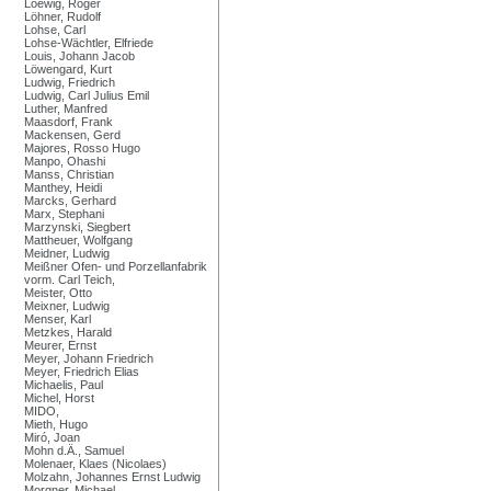
Loewig, Roger
Löhner, Rudolf
Lohse, Carl
Lohse-Wächtler, Elfriede
Louis, Johann Jacob
Löwengard, Kurt
Ludwig, Friedrich
Ludwig, Carl Julius Emil
Luther, Manfred
Maasdorf, Frank
Mackensen, Gerd
Majores, Rosso Hugo
Manpo, Ohashi
Manss, Christian
Manthey, Heidi
Marcks, Gerhard
Marx, Stephani
Marzynski, Siegbert
Mattheuer, Wolfgang
Meidner, Ludwig
Meißner Ofen- und Porzellanfabrik
vorm. Carl Teich,
Meister, Otto
Meixner, Ludwig
Menser, Karl
Metzkes, Harald
Meurer, Ernst
Meyer, Johann Friedrich
Meyer, Friedrich Elias
Michaelis, Paul
Michel, Horst
MIDO,
Mieth, Hugo
Miró, Joan
Mohn d.Ä., Samuel
Molenaer, Klaes (Nicolaes)
Molzahn, Johannes Ernst Ludwig
Morgner, Michael