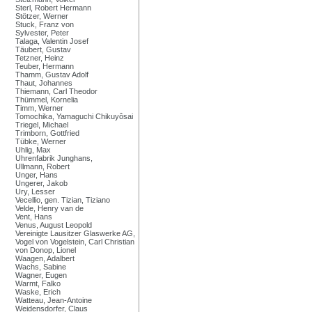
Sterl, Robert Hermann
Stötzer, Werner
Stuck, Franz von
Sylvester, Peter
Talaga, Valentin Josef
Täubert, Gustav
Tetzner, Heinz
Teuber, Hermann
Thamm, Gustav Adolf
Thaut, Johannes
Thiemann, Carl Theodor
Thümmel, Kornelia
Timm, Werner
Tomochika, Yamaguchi Chikuyôsai
Triegel, Michael
Trimborn, Gottfried
Tübke, Werner
Uhlig, Max
Uhrenfabrik Junghans,
Ullmann, Robert
Unger, Hans
Ungerer, Jakob
Ury, Lesser
Vecellio, gen. Tizian, Tiziano
Velde, Henry van de
Vent, Hans
Venus, August Leopold
Vereinigte Lausitzer Glaswerke AG,
Vogel von Vogelstein, Carl Christian
von Donop, Lionel
Waagen, Adalbert
Wachs, Sabine
Wagner, Eugen
Warmt, Falko
Waske, Erich
Watteau, Jean-Antoine
Weidensdorfer, Claus