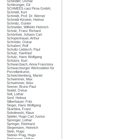
Schindler, Osmar
Schlesinger, Gil
SCHMEES cast Pirna GmbH,
Schmidt, Kurt
Schmidt, Prof. Dr. Werner
Schmidt-Kirstein, Helmut
Schmitz, Günter
Schneider, Wilhelm Heinrich
Scholz, Franz Richard
Schönheit, Johann Carl
Schopenhauer, Arthur
Schröder, Oskar
Schubert, Rolf
Schultz-Liebisch, Paul
Schulz, Hanfried
Schulz, Hans Wolfgang
Schütze, Kurt
Schwarzbach, Anna Franziska
Schwarzburger Werkstätten für
Porzellankunst,
Schwichtenberg, Martel
Schwimmer, Max
Schwimmer, Ilske
Seener, Bruno Paul
Seidel, Oskar
Sell, Lothar
Senf, Helmut
Silberbauer, Fritz
Singer, Hans Wolfgang
Skarbina, Franz
Sobolewski, Klaus
Spieler, Hugo Carl Justus
Sprenger, Lothar
Springer, Reinhard
Stegemann, Heinrich
Stein, Hugo
Steiner-Prag, Hugo
Stelzmann, Volker