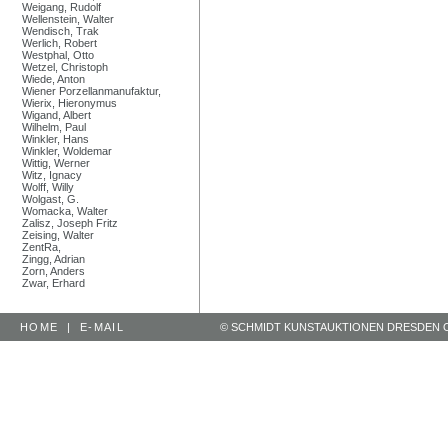
Weigang, Rudolf
Wellenstein, Walter
Wendisch, Trak
Werlich, Robert
Westphal, Otto
Wetzel, Christoph
Wiede, Anton
Wiener Porzellanmanufaktur,
Wierix, Hieronymus
Wigand, Albert
Wilhelm, Paul
Winkler, Hans
Winkler, Woldemar
Wittig, Werner
Witz, Ignacy
Wolff, Willy
Wolgast, G.
Womacka, Walter
Zalisz, Joseph Fritz
Zeising, Walter
ZentRa,
Zingg, Adrian
Zorn, Anders
Zwar, Erhard
HOME
|
E-MAIL
© SCHMIDT KUNSTAUKTIONEN DRESDEN