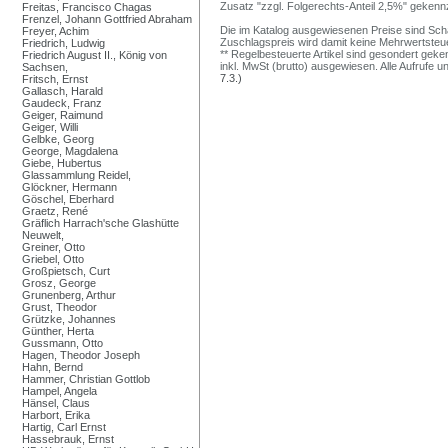
Zusatz "zzgl. Folgerechts-Anteil 2,5%" gekenn
Freitas, Francisco Chagas
Frenzel, Johann Gottfried Abraham
Die im Katalog ausgewiesenen Preise sind Schätz
Freyer, Achim
Zuschlagspreis wird damit keine Mehrwertsteu
Friedrich, Ludwig
** Regelbesteuerte Artikel sind gesondert geken
Friedrich August II., König von
inkl. MwSt (brutto) ausgewiesen. Alle Aufrufe 
Sachsen,
7.3.)
Fritsch, Ernst
Gallasch, Harald
Gaudeck, Franz
Geiger, Raimund
Geiger, Willi
Gelbke, Georg
George, Magdalena
Giebe, Hubertus
Glassammlung Reidel,
Glöckner, Hermann
Göschel, Eberhard
Graetz, René
Gräflich Harrach'sche Glashütte
Neuwelt,
Greiner, Otto
Griebel, Otto
Großpietsch, Curt
Grosz, George
Grunenberg, Arthur
Grust, Theodor
Grützke, Johannes
Günther, Herta
Gussmann, Otto
Hagen, Theodor Joseph
Hahn, Bernd
Hammer, Christian Gottlob
Hampel, Angela
Hänsel, Claus
Harbort, Erika
Hartig, Carl Ernst
Hassebrauk, Ernst