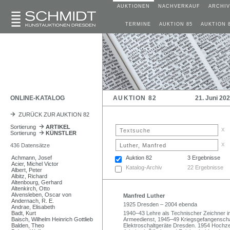
AUKTIONEN
NACHVERKAUF
ARCHIV
TERMINE
AUKTION 85
AUKTION 
ONLINE-KATALOG
AUKTION 82
21. Juni 20
ZURÜCK ZUR AUKTION 82
Sortierung
ARTIKEL
x
Sortierung
KÜNSTLER
x
436 Datensätze
Achmann, Josef
Auktion 82
3 Ergebnisse
Acier, Michel Victor
Katalog-Archiv
22 Ergebnisse
Albert, Peter
Albitz, Richard
Altenbourg, Gerhard
Altenkirch, Otto
Alvensleben, Oscar von
Manfred Luther
Andernach, R. E.
1925 Dresden – 2004 ebenda
Andrae, Elisabeth
Badt, Kurt
1940–43 Lehre als Technischer Zeichner 
Baisch, Wilhelm Heinrich Gottlieb
Armeedienst, 1945–49 Kriegsgefangenschaf
Balden, Theo
Elektroschaltgeräte Dresden. 1954 Hochzeit