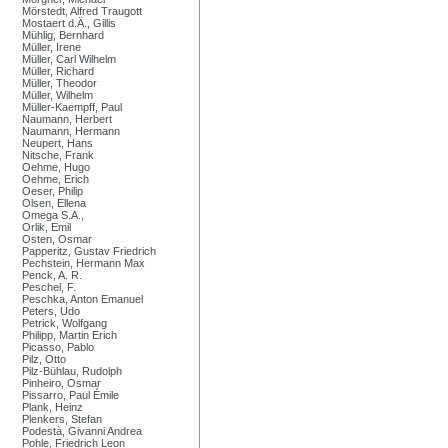
Mörstedt, Alfred Traugott
Mostaert d.Ä., Gillis
Mühlig, Bernhard
Müller, Irene
Müller, Carl Wilhelm
Müller, Richard
Müller, Theodor
Müller, Wilhelm
Müller-Kaempff, Paul
Naumann, Herbert
Naumann, Hermann
Neupert, Hans
Nitsche, Frank
Oehme, Hugo
Oehme, Erich
Oeser, Philip
Olsen, Ellena
Omega S.A.,
Orlik, Emil
Osten, Osmar
Papperitz, Gustav Friedrich
Pechstein, Hermann Max
Penck, A. R.
Peschel, F.
Peschka, Anton Emanuel
Peters, Udo
Petrick, Wolfgang
Philipp, Martin Erich
Picasso, Pablo
Pilz, Otto
Pilz-Bühlau, Rudolph
Pinheiro, Osmar
Pissarro, Paul Émile
Plank, Heinz
Plenkers, Stefan
Podestà, Givanni Andrea
Pohle, Friedrich Leon