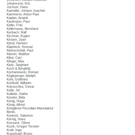
Johansson, Eric
Jüchser, Hans
Kaendler, Johann Joachim
Kammerer, Anton Paul
Kaplan, Anatoli
Kaufmann, Paul
Keller, Fritz
Kellermann, Bernhard
Kerbach, Ralf
Kirchner, Eugen
Kirsten, Jean
Kitzel, Herbert
Klapheck, Konrad
Kleinschmidt, Paul
Klemm, Walther
Klimt, Carl
Klinger, Max
Klotz, Siegfried
Koch & Bergfeld,
Kochanowski, Roman
Köglsperger, Adolph
Kohl, Gottfried
Kohlhoff, Wilhelm
Kokoschka, Oskar
Kolár, Jirí
Kollwitz, Käthe
Kondor, Béla
König, Hugo
König, Alfred
Königliche Porzellan-Manufaktur
Berlin,
Koninck, Salomon
Körnig, Hans
Kossack, Oliver
Kozik, Gregor Torsten
Kraft, Ingo
Krauskopf, Bruno