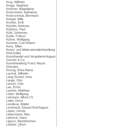
Kray, Wilhelm
Krepp, Siegfried
Kreßner, Magdalene
Kretschmer, Katharina
Kretzschmar, Bernhard
Kriegel, Willy
Kronke, Emil
Küchler, Andreas
Kuhfuss, Paul
Kühl, Johannes
Kuhle, Fridrun
Kühne, Wolfgang
Kummer, Carl Robert
Kunc, Milan
Kunst- und Malerutensilienhandlung
Emil Geller,
Kunsthandel und Vergolderei August
Genner & Co,
Kunsthandlung Franz Meyer,
Dresden,
Künzig, Erika Maria
Lachnit, Wilhelm
Lang-Scheer, Irma
Lange, Otto
Larsen, Otto
Lau, Ernst
Lautner, Matthias
Leber, Wolfgang
Lehmann, Alfred (?)
Leifer, Horst
Leistikow, Walter
Leonhardi, Eduard Emil August
Lepke, Gerda
Liebermann, Max
Liefrinck, Hans
Ligozzi, Bartolommeo
Lindner, Ulrich