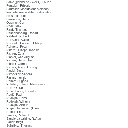
Pohle (geborene Zweez), Louise
Porsdorf, Friedrich
Porzellan-Manufaktur Meissen,
Porzellanmanufaktur Ludwigsburg,
Prussog, Lucie
Purrmann, Hans
Querner, Curt
Rade, Max
Ranft, Thomas
Rauschenberg, Robert
Rehfeldt, Robert
Reimann, Walter
Reinhold, Friedrich Philipp
Reinicke, Peter
Ribera, Jusepe José de
Richter, Etha
Richter, Carl August
Richter, Hans Theo
Richter, Gerhard
Richter, Adrian Ludwig
Riedel, Josef
Rienäcker, Sandra
Rittner, Heinrich
Robert, Eugène
Rohden, Johann Martin von
Roik, Oskar
Rosenhauer, Theodor
Rosié, Paul
Rudolph, Hans
Rudolph, Wilhelm
Rudolph, Arthur
Rüger, Johannes (Hans)
Rumpf, Fritz
Sander, Richard
Sanzio da Urbino, Raffael
Sauer, Birgit
Scheibitz, Thomas