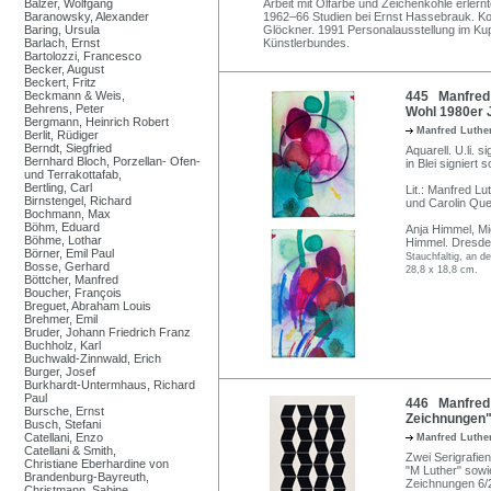
Balzer, Wolfgang
Arbeit mit Ölfarbe und Zeichenkohle erlernt
Baranowsky, Alexander
1962–66 Studien bei Ernst Hassebrauk. Kon
Baring, Ursula
Glöckner. 1991 Personalausstellung im Kup
Barlach, Ernst
Künstlerbundes.
Bartolozzi, Francesco
Becker, August
Beckert, Fritz
Beckmann & Weis,
445 Manfred L
Behrens, Peter
Wohl 1980er 
Bergmann, Heinrich Robert
Manfred Luthe
Berlit, Rüdiger
Berndt, Siegfried
Aquarell. U.li. 
Bernhard Bloch, Porzellan- Ofen-
in Blei signiert s
und Terrakottafab,
Bertling, Carl
Lit.: Manfred L
Birnstengel, Richard
und Carolin Qu
Bochmann, Max
Böhm, Eduard
Anja Himmel, Mi
Böhme, Lothar
Himmel. Dresde
Börner, Emil Paul
Stauchfaltig, an de
Bosse, Gerhard
28,8 x 18,8 cm.
Böttcher, Manfred
Boucher, François
Breguet, Abraham Louis
Brehmer, Emil
Bruder, Johann Friedrich Franz
Buchholz, Karl
Buchwald-Zinnwald, Erich
Burger, Josef
Burkhardt-Untermhaus, Richard
Paul
446 Manfred 
Bursche, Ernst
Zeichnungen"
Busch, Stefani
Catellani, Enzo
Manfred Luthe
Catellani & Smith,
Zwei Serigrafien
Christiane Eberhardine von
"M Luther" sowi
Brandenburg-Bayreuth,
Zeichnungen 6/
Christmann, Sabine