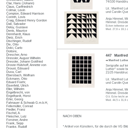
74/100 Handdruc
Clar, Hans (Johann)
Claus, Carlfriedrich
Lit.: Manfred L
Colmar, Levin
und Carolin Qu
Compton, Edward Harrison
Corinth, Lovis
Anja Himmel, Mi
Craig, Edward Henry Gordon
Himmel. Dresde
Dalí, Salvador
Ecken teilweise un
Deloy, Gustave
Med. 27,6 x 19,1 c
Denis, Maurice
Dennhardt, Klaus
Dietz, Erich
Dischinger, Rudolf
Dix, Otto
Dolci, Carlo
Dottore,
Drescher, Arno
447 Manfred 
Dressler, August Wilhelm
Manfred Luthe
Dressler, Johann Gottfried
Droste-Hülshoff, Annette von
Serigrafie auf l
Drouot, Edouard
Luther" sowie b
Duxa, Carl
21/25 Handdruc
Ebersbach, Wolfram
Eckmann, Otto
Lit.: Manfred L
Eduard Foehr,
und Carolin Qu
Eisenfeld, Ulrich
Eller, Wilhelm
Anja Himmel, Mi
Engelbrecht, von
Himmel. Dresde
Engelhardt, Horst
O.li. Ecke leicht 
Erler, Georg
Med. 44,5 x 31,9 
Fahnauer & Schwab G.m.b.H,
Felixmüller, Conrad
Fiedler, Franz
Fischel, A.
NACH OBEN
Fleischer, Lutz
Forstner, Andre
Frank, Sepp
* Artikel von Künstlern, für die durch die VG 
Franke, Rudolf