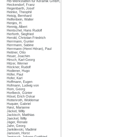
HB-Werkstätten für Keramik GmbH,
Heckendorf, Franz
Hegenbarth, Josef
Heinke, Theophil
Heisig, Bernhard
Helfenbein, Walter
Henjes, H.
Hennig, Albert
Hentschel, Hans Rudolf
Herforth, Siegfried
Herold, Christian Friedrich
Herrmann, Gunter
Herrmann, Sabine
Herrmann (Henri Héran), Paul
Hettner, Otto
Heuer, Joachim
Hirsch, Karl-Georg
Hitzer, Werner
Höckner, Rudolf
Hodiener, Hugo
Höfer, Paul
Hofer, Karl
Hoffmann, Eugen
Hofmann, Ludwig von
Hom, Georg
Horlbeck, Günter
Hösel, Erich Oskar
Hottenroth, Woldemar
Huquier, Gabriel
Høst, Marianne
Jäckel, Willy
Jackisch, Matthias
Jaeckel, Willy
Jäger, Renate
Jahn, Georg
Jankilevski, Vladimir
Janssen, Horst
Jentzsch, Johann Gottfried