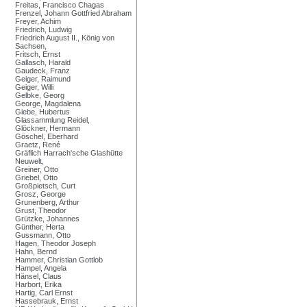
Freitas, Francisco Chagas
Frenzel, Johann Gottfried Abraham
Freyer, Achim
Friedrich, Ludwig
Friedrich August II., König von
Sachsen,
Fritsch, Ernst
Gallasch, Harald
Gaudeck, Franz
Geiger, Raimund
Geiger, Willi
Gelbke, Georg
George, Magdalena
Giebe, Hubertus
Glassammlung Reidel,
Glöckner, Hermann
Göschel, Eberhard
Graetz, René
Gräflich Harrach'sche Glashütte
Neuwelt,
Greiner, Otto
Griebel, Otto
Großpietsch, Curt
Grosz, George
Grunenberg, Arthur
Grust, Theodor
Grützke, Johannes
Günther, Herta
Gussmann, Otto
Hagen, Theodor Joseph
Hahn, Bernd
Hammer, Christian Gottlob
Hampel, Angela
Hänsel, Claus
Harbort, Erika
Hartig, Carl Ernst
Hassebrauk, Ernst