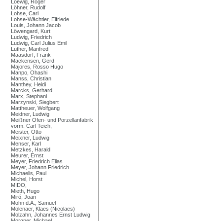
Loewig, Roger
Löhner, Rudolf
Lohse, Carl
Lohse-Wächtler, Elfriede
Louis, Johann Jacob
Löwengard, Kurt
Ludwig, Friedrich
Ludwig, Carl Julius Emil
Luther, Manfred
Maasdorf, Frank
Mackensen, Gerd
Majores, Rosso Hugo
Manpo, Ohashi
Manss, Christian
Manthey, Heidi
Marcks, Gerhard
Marx, Stephani
Marzynski, Siegbert
Mattheuer, Wolfgang
Meidner, Ludwig
Meißner Ofen- und Porzellanfabrik
vorm. Carl Teich,
Meister, Otto
Meixner, Ludwig
Menser, Karl
Metzkes, Harald
Meurer, Ernst
Meyer, Friedrich Elias
Meyer, Johann Friedrich
Michaelis, Paul
Michel, Horst
MIDO,
Mieth, Hugo
Miró, Joan
Mohn d.Ä., Samuel
Molenaer, Klaes (Nicolaes)
Molzahn, Johannes Ernst Ludwig
Morgner, Michael