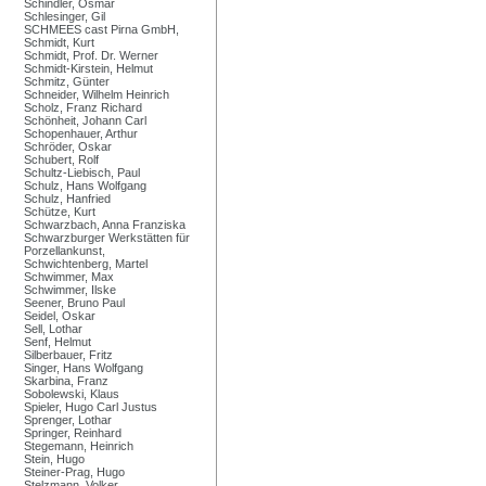
Schindler, Osmar
Schlesinger, Gil
SCHMEES cast Pirna GmbH,
Schmidt, Kurt
Schmidt, Prof. Dr. Werner
Schmidt-Kirstein, Helmut
Schmitz, Günter
Schneider, Wilhelm Heinrich
Scholz, Franz Richard
Schönheit, Johann Carl
Schopenhauer, Arthur
Schröder, Oskar
Schubert, Rolf
Schultz-Liebisch, Paul
Schulz, Hans Wolfgang
Schulz, Hanfried
Schütze, Kurt
Schwarzbach, Anna Franziska
Schwarzburger Werkstätten für
Porzellankunst,
Schwichtenberg, Martel
Schwimmer, Max
Schwimmer, Ilske
Seener, Bruno Paul
Seidel, Oskar
Sell, Lothar
Senf, Helmut
Silberbauer, Fritz
Singer, Hans Wolfgang
Skarbina, Franz
Sobolewski, Klaus
Spieler, Hugo Carl Justus
Sprenger, Lothar
Springer, Reinhard
Stegemann, Heinrich
Stein, Hugo
Steiner-Prag, Hugo
Stelzmann, Volker