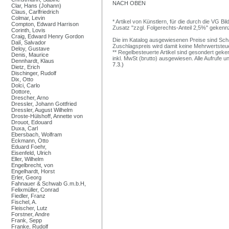
NACH OBEN
Clar, Hans (Johann)
Claus, Carlfriedrich
Colmar, Levin
* Artikel von Künstlern, für die durch die VG 
Compton, Edward Harrison
Zusatz "zzgl. Folgerechts-Anteil 2,5%" gekenn
Corinth, Lovis
Craig, Edward Henry Gordon
Die im Katalog ausgewiesenen Preise sind Schätz
Dalí, Salvador
Zuschlagspreis wird damit keine Mehrwertsteu
Deloy, Gustave
** Regelbesteuerte Artikel sind gesondert geken
Denis, Maurice
inkl. MwSt (brutto) ausgewiesen. Alle Aufrufe 
Dennhardt, Klaus
7.3.)
Dietz, Erich
Dischinger, Rudolf
Dix, Otto
Dolci, Carlo
Dottore,
Drescher, Arno
Dressler, Johann Gottfried
Dressler, August Wilhelm
Droste-Hülshoff, Annette von
Drouot, Edouard
Duxa, Carl
Ebersbach, Wolfram
Eckmann, Otto
Eduard Foehr,
Eisenfeld, Ulrich
Eller, Wilhelm
Engelbrecht, von
Engelhardt, Horst
Erler, Georg
Fahnauer & Schwab G.m.b.H,
Felixmüller, Conrad
Fiedler, Franz
Fischel, A.
Fleischer, Lutz
Forstner, Andre
Frank, Sepp
Franke, Rudolf