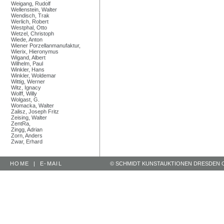
Weigang, Rudolf
Wellenstein, Walter
Wendisch, Trak
Werlich, Robert
Westphal, Otto
Wetzel, Christoph
Wiede, Anton
Wiener Porzellanmanufaktur,
Wierix, Hieronymus
Wigand, Albert
Wilhelm, Paul
Winkler, Hans
Winkler, Woldemar
Wittig, Werner
Witz, Ignacy
Wolff, Willy
Wolgast, G.
Womacka, Walter
Zalisz, Joseph Fritz
Zeising, Walter
ZentRa,
Zingg, Adrian
Zorn, Anders
Zwar, Erhard
HOME
|
E-MAIL
© SCHMIDT KUNSTAUKTIONEN DRESDEN