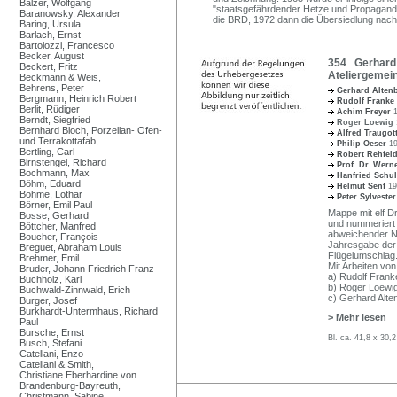
Balzer, Wolfgang
"staatsgefährdender Hetze und Propaganda" 
Baranowsky, Alexander
die BRD, 1972 dann die Übersiedlung nach
Baring, Ursula
Barlach, Ernst
Bartolozzi, Francesco
Becker, August
354 Gerhard 
Beckert, Fritz
Ateliergemein
Beckmann & Weis,
Behrens, Peter
Gerhard Alte
Bergmann, Heinrich Robert
Rudolf Franke
Berlit, Rüdiger
Achim Freyer
Berndt, Siegfried
Roger Loewig
Bernhard Bloch, Porzellan- Ofen-
Alfred Traugot
und Terrakottafab,
Philip Oeser
1
Bertling, Carl
Robert Rehfel
Birnstengel, Richard
Prof. Dr. Wer
Bochmann, Max
Hanfried Schu
Böhm, Eduard
Helmut Senf
19
Böhme, Lothar
Peter Sylveste
Börner, Emil Paul
Mappe mit elf Dr
Bosse, Gerhard
und nummeriert "1
Böttcher, Manfred
abweichender Nu
Boucher, François
Jahresgabe der 
Breguet, Abraham Louis
Flügelumschlag
Brehmer, Emil
Mit Arbeiten von
Bruder, Johann Friedrich Franz
a) Rudolf Franke
Buchholz, Karl
b) Roger Loewig 
Buchwald-Zinnwald, Erich
c) Gerhard Alten
Burger, Josef
Burkhardt-Untermhaus, Richard
> Mehr lesen
Paul
Bursche, Ernst
Bl. ca. 41,8 x 30
Busch, Stefani
Catellani, Enzo
Catellani & Smith,
Christiane Eberhardine von
Brandenburg-Bayreuth,
Christmann, Sabine