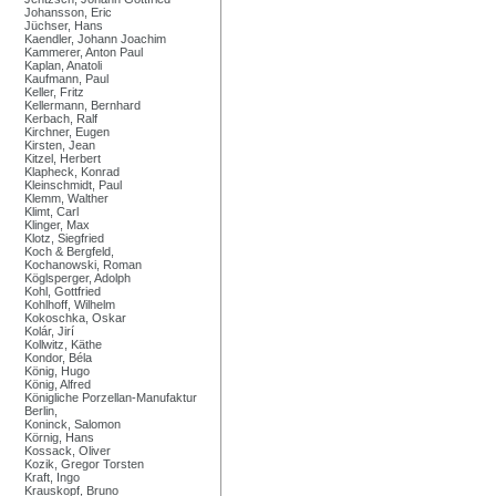
Johansson, Eric
Jüchser, Hans
Kaendler, Johann Joachim
Kammerer, Anton Paul
Kaplan, Anatoli
Kaufmann, Paul
Keller, Fritz
Kellermann, Bernhard
Kerbach, Ralf
Kirchner, Eugen
Kirsten, Jean
Kitzel, Herbert
Klapheck, Konrad
Kleinschmidt, Paul
Klemm, Walther
Klimt, Carl
Klinger, Max
Klotz, Siegfried
Koch & Bergfeld,
Kochanowski, Roman
Köglsperger, Adolph
Kohl, Gottfried
Kohlhoff, Wilhelm
Kokoschka, Oskar
Kolár, Jirí
Kollwitz, Käthe
Kondor, Béla
König, Hugo
König, Alfred
Königliche Porzellan-Manufaktur
Berlin,
Koninck, Salomon
Körnig, Hans
Kossack, Oliver
Kozik, Gregor Torsten
Kraft, Ingo
Krauskopf, Bruno