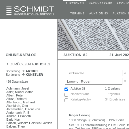
AUKTIONEN
NACHVERKAUF
ARCHIV
TERMINE
AUKTION 85
AUKTION 
ONLINE-KATALOG
AUKTION 82
21. Juni 20
ZURÜCK ZUR AUKTION 82
Sortierung
ARTIKEL
x
Sortierung
KÜNSTLER
x
436 Datensätze
Achmann, Josef
Auktion 82
1 Ergebnis
Acier, Michel Victor
Nachverkauf
1 Ergebnis
Albert, Peter
Albitz, Richard
Katalog-Archiv
34 Ergebnisse
Altenbourg, Gerhard
Altenkirch, Otto
Alvensleben, Oscar von
Andernach, R. E.
Roger Loewig
Andrae, Elisabeth
Badt, Kurt
1930 Striegau (Schlesien) – 1997 Berlin
Baisch, Wilhelm Heinrich Gottlieb
Seit 1951 Lehrerausbildung in Ost-Berlin. I
Balden, Theo
und Zeichnung. 1963 wurde er infolge eine