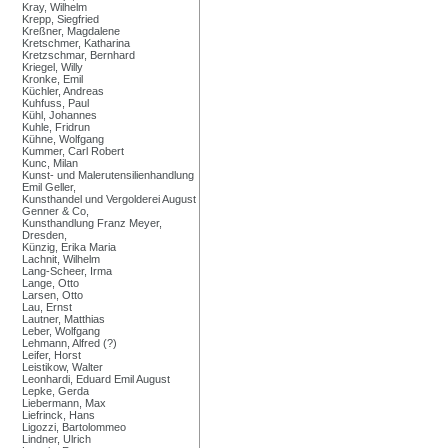
Kray, Wilhelm
Krepp, Siegfried
Kreßner, Magdalene
Kretschmer, Katharina
Kretzschmar, Bernhard
Kriegel, Willy
Kronke, Emil
Küchler, Andreas
Kuhfuss, Paul
Kühl, Johannes
Kuhle, Fridrun
Kühne, Wolfgang
Kummer, Carl Robert
Kunc, Milan
Kunst- und Malerutensilienhandlung
Emil Geller,
Kunsthandel und Vergolderei August
Genner & Co,
Kunsthandlung Franz Meyer,
Dresden,
Künzig, Erika Maria
Lachnit, Wilhelm
Lang-Scheer, Irma
Lange, Otto
Larsen, Otto
Lau, Ernst
Lautner, Matthias
Leber, Wolfgang
Lehmann, Alfred (?)
Leifer, Horst
Leistikow, Walter
Leonhardi, Eduard Emil August
Lepke, Gerda
Liebermann, Max
Liefrinck, Hans
Ligozzi, Bartolommeo
Lindner, Ulrich