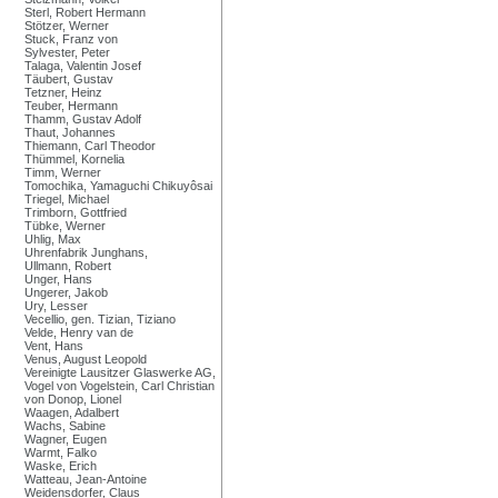
Sterl, Robert Hermann
Stötzer, Werner
Stuck, Franz von
Sylvester, Peter
Talaga, Valentin Josef
Täubert, Gustav
Tetzner, Heinz
Teuber, Hermann
Thamm, Gustav Adolf
Thaut, Johannes
Thiemann, Carl Theodor
Thümmel, Kornelia
Timm, Werner
Tomochika, Yamaguchi Chikuyôsai
Triegel, Michael
Trimborn, Gottfried
Tübke, Werner
Uhlig, Max
Uhrenfabrik Junghans,
Ullmann, Robert
Unger, Hans
Ungerer, Jakob
Ury, Lesser
Vecellio, gen. Tizian, Tiziano
Velde, Henry van de
Vent, Hans
Venus, August Leopold
Vereinigte Lausitzer Glaswerke AG,
Vogel von Vogelstein, Carl Christian
von Donop, Lionel
Waagen, Adalbert
Wachs, Sabine
Wagner, Eugen
Warmt, Falko
Waske, Erich
Watteau, Jean-Antoine
Weidensdorfer, Claus