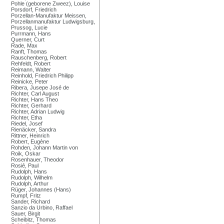
Pohle (geborene Zweez), Louise
Porsdorf, Friedrich
Porzellan-Manufaktur Meissen,
Porzellanmanufaktur Ludwigsburg,
Prussog, Lucie
Purrmann, Hans
Querner, Curt
Rade, Max
Ranft, Thomas
Rauschenberg, Robert
Rehfeldt, Robert
Reimann, Walter
Reinhold, Friedrich Philipp
Reinicke, Peter
Ribera, Jusepe José de
Richter, Carl August
Richter, Hans Theo
Richter, Gerhard
Richter, Adrian Ludwig
Richter, Etha
Riedel, Josef
Rienäcker, Sandra
Rittner, Heinrich
Robert, Eugène
Rohden, Johann Martin von
Roik, Oskar
Rosenhauer, Theodor
Rosié, Paul
Rudolph, Hans
Rudolph, Wilhelm
Rudolph, Arthur
Rüger, Johannes (Hans)
Rumpf, Fritz
Sander, Richard
Sanzio da Urbino, Raffael
Sauer, Birgit
Scheibitz, Thomas