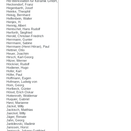
HB-Werkstätten für Keramik GmbH,
Heckendorf, Franz
Hegenbarth, Josef
Heinke, Theophil
Heisig, Bernhard
Helfenbein, Walter
Henjes, H.
Hennig, Albert
Hentschel, Hans Rudolf
Herforth, Siegfried
Herold, Christian Friedrich
Herrmann, Gunter
Herrmann, Sabine
Herrmann (Henri Héran), Paul
Hettner, Otto
Heuer, Joachim
Hirsch, Karl-Georg
Hitzer, Werner
Höckner, Rudolf
Hodiener, Hugo
Hofer, Karl
Höfer, Paul
Hoffmann, Eugen
Hofmann, Ludwig von
Hom, Georg
Horlbeck, Günter
Hösel, Erich Oskar
Hottenroth, Woldemar
Huquier, Gabriel
Høst, Marianne
Jäckel, Willy
Jackisch, Matthias
Jaeckel, Willy
Jäger, Renate
Jahn, Georg
Jankilevski, Vladimir
Janssen, Horst
Jentzsch, Johann Gottfried