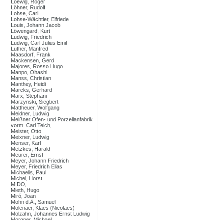
Loewig, Roger
Löhner, Rudolf
Lohse, Carl
Lohse-Wächtler, Elfriede
Louis, Johann Jacob
Löwengard, Kurt
Ludwig, Friedrich
Ludwig, Carl Julius Emil
Luther, Manfred
Maasdorf, Frank
Mackensen, Gerd
Majores, Rosso Hugo
Manpo, Ohashi
Manss, Christian
Manthey, Heidi
Marcks, Gerhard
Marx, Stephani
Marzynski, Siegbert
Mattheuer, Wolfgang
Meidner, Ludwig
Meißner Ofen- und Porzellanfabrik
vorm. Carl Teich,
Meister, Otto
Meixner, Ludwig
Menser, Karl
Metzkes, Harald
Meurer, Ernst
Meyer, Johann Friedrich
Meyer, Friedrich Elias
Michaelis, Paul
Michel, Horst
MIDO,
Mieth, Hugo
Miró, Joan
Mohn d.Ä., Samuel
Molenaer, Klaes (Nicolaes)
Molzahn, Johannes Ernst Ludwig
Morgner, Michael