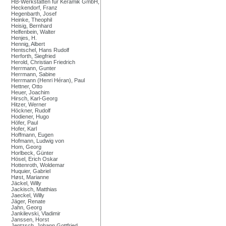
HB-Werkstätten für Keramik GmbH,
Heckendorf, Franz
Hegenbarth, Josef
Heinke, Theophil
Heisig, Bernhard
Helfenbein, Walter
Henjes, H.
Hennig, Albert
Hentschel, Hans Rudolf
Herforth, Siegfried
Herold, Christian Friedrich
Herrmann, Gunter
Herrmann, Sabine
Herrmann (Henri Héran), Paul
Hettner, Otto
Heuer, Joachim
Hirsch, Karl-Georg
Hitzer, Werner
Höckner, Rudolf
Hodiener, Hugo
Höfer, Paul
Hofer, Karl
Hoffmann, Eugen
Hofmann, Ludwig von
Hom, Georg
Horlbeck, Günter
Hösel, Erich Oskar
Hottenroth, Woldemar
Huquier, Gabriel
Høst, Marianne
Jäckel, Willy
Jackisch, Matthias
Jaeckel, Willy
Jäger, Renate
Jahn, Georg
Jankilevski, Vladimir
Janssen, Horst
Jentzsch, Johann Gottfried