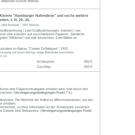
r Bildenden Künste Weimar.
Klemm "Hamburger Hafendirne" und sechs weitere
iten. 1. H. 20. Jh.
m
1883 Karlsbad – 1957 Weimar
eistiftzeichnung / zwei Grafitzeichnungen, koloriert / vier
von eine koloriert, auf verschiedenen Papieren. Sämtliche
igniert "WKlemm" und teils bezeichnet. Zwei Blätter im
lustration zu Balzac "Contes Drôlatiques", 1922.
ckspurig und (stock-)fleckig, einige Blattränder beschnitten.
,6 cm.
Schätzpreis
650 €
Zuschlag
550 €
Bildkunst eine Folgerechtsabgabe erhoben wird, sind durch den
zeichnet.
(Versteigerungsbedingungen Punkt 7.4.)
preise. Die Mehrheit der Artikel ist differenzbesteuert, auf den
er erhoben.
nzeichnet, zu Ihrer Information ist der Schätzpreis zusätzlich
und Gebote sind Nettopreise.
(Versteigerungsbedingungen Punkt