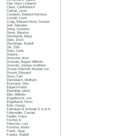
Clar, Hans (Johann)
Claus, Carlfriedrich
Colmar, Levin
Compton, Edward Harrison
Corinth, Lovis
Craig, Edward Henry Gordon
Dalí, Salvador
Deloy, Gustave
Denis, Maurice
Dennhardt, Klaus
Dietz, Erich
Dischinger, Rudolf
Dix, Otto
Dolci, Carlo
Dottore,
Drescher, Arno
Dressler, August Wilhelm
Dressler, Johann Gottfried
Droste-Hülshoff, Annette von
Drouot, Edouard
Duxa, Carl
Ebersbach, Wolfram
Eckmann, Otto
Eduard Foehr,
Eisenfeld, Ulrich
Eller, Wilhelm
Engelbrecht, von
Engelhardt, Horst
Erler, Georg
Fahnauer & Schwab G.m.b.H,
Felixmüller, Conrad
Fiedler, Franz
Fischel, A.
Fleischer, Lutz
Forstner, Andre
Frank, Sepp
Franke, Rudolf