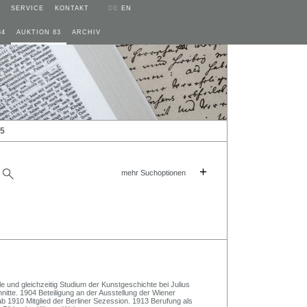
SERVICE
KONTAKT
DE
EN
84
AUKTION 83
ARCHIV
25
+
mehr Suchoptionen
und gleichzeitig Studium der Kunstgeschichte bei Julius
itte. 1904 Beteiligung an der Ausstellung der Wiener
 1910 Mitglied der Berliner Sezession. 1913 Berufung als