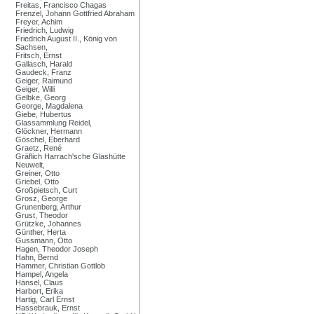
Freitas, Francisco Chagas
Frenzel, Johann Gottfried Abraham
Freyer, Achim
Friedrich, Ludwig
Friedrich August II., König von
Sachsen,
Fritsch, Ernst
Gallasch, Harald
Gaudeck, Franz
Geiger, Raimund
Geiger, Willi
Gelbke, Georg
George, Magdalena
Giebe, Hubertus
Glassammlung Reidel,
Glöckner, Hermann
Göschel, Eberhard
Graetz, René
Gräflich Harrach'sche Glashütte
Neuwelt,
Greiner, Otto
Griebel, Otto
Großpietsch, Curt
Grosz, George
Grunenberg, Arthur
Grust, Theodor
Grützke, Johannes
Günther, Herta
Gussmann, Otto
Hagen, Theodor Joseph
Hahn, Bernd
Hammer, Christian Gottlob
Hampel, Angela
Hänsel, Claus
Harbort, Erika
Hartig, Carl Ernst
Hassebrauk, Ernst