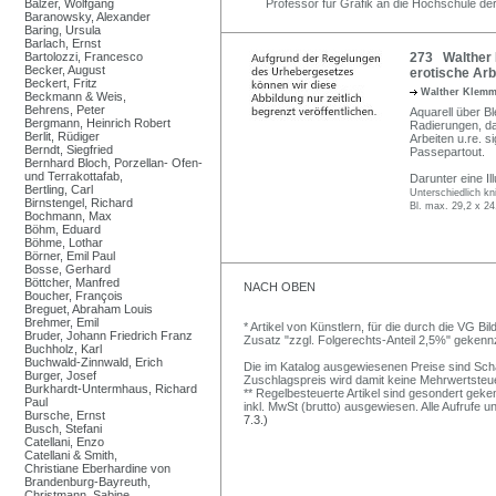
Balzer, Wolfgang
Professor für Grafik an die Hochschule de
Baranowsky, Alexander
Baring, Ursula
Barlach, Ernst
Bartolozzi, Francesco
273 Walther 
Becker, August
erotische Arbe
Beckert, Fritz
Walther Klem
Beckmann & Weis,
Behrens, Peter
Aquarell über Bl
Bergmann, Heinrich Robert
Radierungen, da
Berlit, Rüdiger
Arbeiten u.re. s
Berndt, Siegfried
Passepartout.
Bernhard Bloch, Porzellan- Ofen-
und Terrakottafab,
Darunter eine Il
Bertling, Carl
Unterschiedlich kni
Birnstengel, Richard
Bl. max. 29,2 x 24
Bochmann, Max
Böhm, Eduard
Böhme, Lothar
Börner, Emil Paul
Bosse, Gerhard
Böttcher, Manfred
NACH OBEN
Boucher, François
Breguet, Abraham Louis
Brehmer, Emil
* Artikel von Künstlern, für die durch die VG 
Bruder, Johann Friedrich Franz
Zusatz "zzgl. Folgerechts-Anteil 2,5%" gekenn
Buchholz, Karl
Buchwald-Zinnwald, Erich
Die im Katalog ausgewiesenen Preise sind Schätz
Burger, Josef
Zuschlagspreis wird damit keine Mehrwertsteu
Burkhardt-Untermhaus, Richard
** Regelbesteuerte Artikel sind gesondert geken
Paul
inkl. MwSt (brutto) ausgewiesen. Alle Aufrufe 
Bursche, Ernst
7.3.)
Busch, Stefani
Catellani, Enzo
Catellani & Smith,
Christiane Eberhardine von
Brandenburg-Bayreuth,
Christmann, Sabine