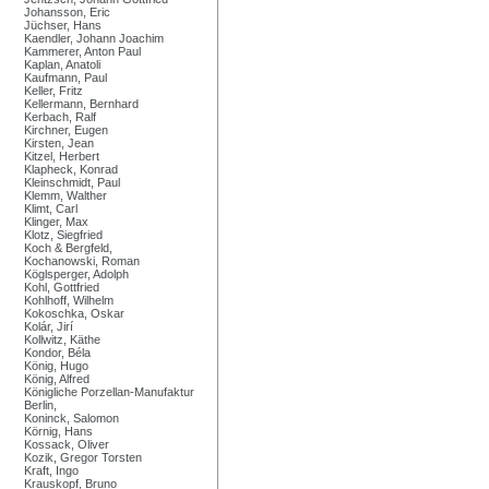
Johansson, Eric
Jüchser, Hans
Kaendler, Johann Joachim
Kammerer, Anton Paul
Kaplan, Anatoli
Kaufmann, Paul
Keller, Fritz
Kellermann, Bernhard
Kerbach, Ralf
Kirchner, Eugen
Kirsten, Jean
Kitzel, Herbert
Klapheck, Konrad
Kleinschmidt, Paul
Klemm, Walther
Klimt, Carl
Klinger, Max
Klotz, Siegfried
Koch & Bergfeld,
Kochanowski, Roman
Köglsperger, Adolph
Kohl, Gottfried
Kohlhoff, Wilhelm
Kokoschka, Oskar
Kolár, Jirí
Kollwitz, Käthe
Kondor, Béla
König, Hugo
König, Alfred
Königliche Porzellan-Manufaktur
Berlin,
Koninck, Salomon
Körnig, Hans
Kossack, Oliver
Kozik, Gregor Torsten
Kraft, Ingo
Krauskopf, Bruno