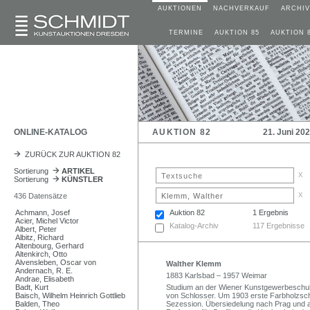
AUKTIONEN
NACHVERKAUF
ARCHIV
TERMINE
AUKTION 85
AUKTION 
ONLINE-KATALOG
AUKTION 82
21. Juni 20
ZURÜCK ZUR AUKTION 82
Sortierung
ARTIKEL
x
Sortierung
KÜNSTLER
x
436 Datensätze
Achmann, Josef
Auktion 82
1 Ergebnis
Acier, Michel Victor
Katalog-Archiv
117 Ergebnisse
Albert, Peter
Albitz, Richard
Altenbourg, Gerhard
Altenkirch, Otto
Alvensleben, Oscar von
Walther Klemm
Andernach, R. E.
1883 Karlsbad – 1957 Weimar
Andrae, Elisabeth
Badt, Kurt
Studium an der Wiener Kunstgewerbeschule 
Baisch, Wilhelm Heinrich Gottlieb
von Schlosser. Um 1903 erste Farbholzschn
Balden, Theo
Sezession. Übersiedelung nach Prag und ab