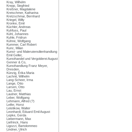
Kray, Wilhelm
Krepp, Siegfried
Kreßner, Magdalene
Kretschmer, Katharina
Kretzschmar, Bernhard
Kriegel, Willy
Kronke, Emil
Küchler, Andreas
Kuhfuss, Paul
Kühl, Johannes
Kuhle, Fridrun
Kühne, Wolfgang
Kummer, Carl Robert
Kunc, Milan
Kunst- und Malerutensilienhandlung
Emil Geller,
Kunsthandel und Vergolderei August
Genner & Co,
Kunsthandlung Franz Meyer,
Dresden,
Künzig, Erika Maria
Lachnit, Wilhelm
Lang-Scheer, Irma
Lange, Otto
Larsen, Otto
Lau, Ernst
Lautner, Matthias
Leber, Wolfgang
Lehmann, Alfred (?)
Leifer, Horst
Leistikow, Walter
Leonhardi, Eduard Emil August
Lepke, Gerda
Liebermann, Max
Liefrinck, Hans
Ligozzi, Bartolommeo
Lindner, Ulrich