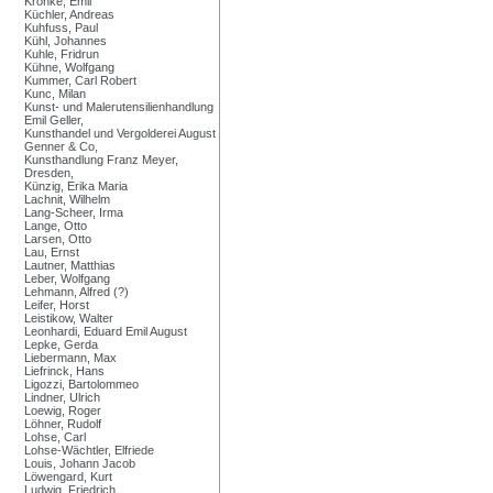
Kronke, Emil
Küchler, Andreas
Kuhfuss, Paul
Kühl, Johannes
Kuhle, Fridrun
Kühne, Wolfgang
Kummer, Carl Robert
Kunc, Milan
Kunst- und Malerutensilienhandlung
Emil Geller,
Kunsthandel und Vergolderei August
Genner & Co,
Kunsthandlung Franz Meyer,
Dresden,
Künzig, Erika Maria
Lachnit, Wilhelm
Lang-Scheer, Irma
Lange, Otto
Larsen, Otto
Lau, Ernst
Lautner, Matthias
Leber, Wolfgang
Lehmann, Alfred (?)
Leifer, Horst
Leistikow, Walter
Leonhardi, Eduard Emil August
Lepke, Gerda
Liebermann, Max
Liefrinck, Hans
Ligozzi, Bartolommeo
Lindner, Ulrich
Loewig, Roger
Löhner, Rudolf
Lohse, Carl
Lohse-Wächtler, Elfriede
Louis, Johann Jacob
Löwengard, Kurt
Ludwig, Friedrich