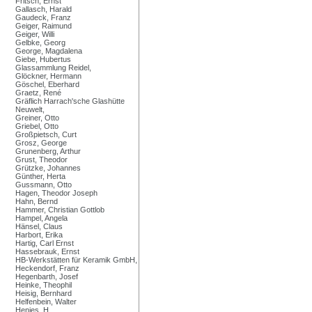
Fritsch, Ernst
Gallasch, Harald
Gaudeck, Franz
Geiger, Raimund
Geiger, Willi
Gelbke, Georg
George, Magdalena
Giebe, Hubertus
Glassammlung Reidel,
Glöckner, Hermann
Göschel, Eberhard
Graetz, René
Gräflich Harrach'sche Glashütte
Neuwelt,
Greiner, Otto
Griebel, Otto
Großpietsch, Curt
Grosz, George
Grunenberg, Arthur
Grust, Theodor
Grützke, Johannes
Günther, Herta
Gussmann, Otto
Hagen, Theodor Joseph
Hahn, Bernd
Hammer, Christian Gottlob
Hampel, Angela
Hänsel, Claus
Harbort, Erika
Hartig, Carl Ernst
Hassebrauk, Ernst
HB-Werkstätten für Keramik GmbH,
Heckendorf, Franz
Hegenbarth, Josef
Heinke, Theophil
Heisig, Bernhard
Helfenbein, Walter
Henjes, H.