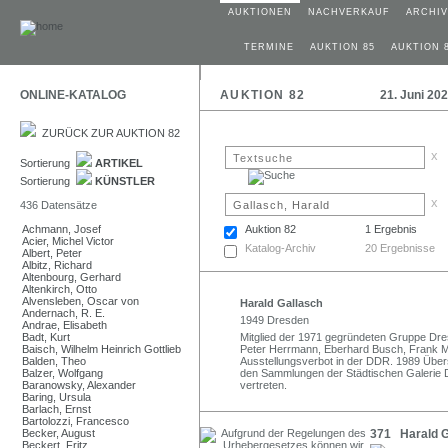
AUKTIONEN
NACHVERKAUF
ARCHIV
TERMINE
AUKTION 85
AUKTION 
ONLINE-KATALOG
AUKTION 82
21. Juni 20
ZURÜCK ZUR AUKTION 82
x
Sortierung
ARTIKEL
Sortierung
KÜNSTLER
x
436 Datensätze
Achmann, Josef
Auktion 82
1 Ergebnis
Acier, Michel Victor
Katalog-Archiv
20 Ergebnisse
Albert, Peter
Albitz, Richard
Altenbourg, Gerhard
Altenkirch, Otto
Alvensleben, Oscar von
Harald Gallasch
Andernach, R. E.
1949 Dresden
Andrae, Elisabeth
Badt, Kurt
Mitglied der 1971 gegründeten Gruppe Dres
Baisch, Wilhelm Heinrich Gottlieb
Peter Herrmann, Eberhard Busch, Frank Ma
Balden, Theo
Ausstellungsverbot in der DDR. 1989 Übers
Balzer, Wolfgang
den Sammlungen der Städtischen Galerie
Baranowsky, Alexander
vertreten.
Baring, Ursula
Barlach, Ernst
Bartolozzi, Francesco
Becker, August
371 Harald G
Beckert, Fritz