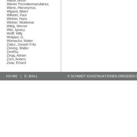
Wiede, Anton
Wiener Porzellanmanufaktur,
Wierix, Hieronymus
Wigand, Albert
Wilhelm, Paul
Winkler, Hans
Winkler, Woldemar
Wittig, Werner
Witz, Ignacy
Wolff, Willy
Wolgast, G.
Womacka, Walter
Zalisz, Joseph Fritz
Zeising, Walter
ZentRa,
Zingg, Adrian
Zorn, Anders
Zwar, Erhard
HOME
|
E-MAIL
© SCHMIDT KUNSTAUKTIONEN DRESDEN