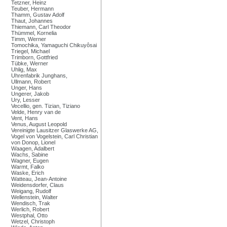
Tetzner, Heinz
Teuber, Hermann
Thamm, Gustav Adolf
Thaut, Johannes
Thiemann, Carl Theodor
Thümmel, Kornelia
Timm, Werner
Tomochika, Yamaguchi Chikuyôsai
Triegel, Michael
Trimborn, Gottfried
Tübke, Werner
Uhlig, Max
Uhrenfabrik Junghans,
Ullmann, Robert
Unger, Hans
Ungerer, Jakob
Ury, Lesser
Vecellio, gen. Tizian, Tiziano
Velde, Henry van de
Vent, Hans
Venus, August Leopold
Vereinigte Lausitzer Glaswerke AG,
Vogel von Vogelstein, Carl Christian
von Donop, Lionel
Waagen, Adalbert
Wachs, Sabine
Wagner, Eugen
Warmt, Falko
Waske, Erich
Watteau, Jean-Antoine
Weidensdorfer, Claus
Weigang, Rudolf
Wellenstein, Walter
Wendisch, Trak
Werlich, Robert
Westphal, Otto
Wetzel, Christoph