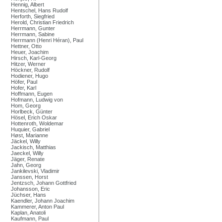
Hennig, Albert
Hentschel, Hans Rudolf
Herforth, Siegfried
Herold, Christian Friedrich
Herrmann, Gunter
Herrmann, Sabine
Herrmann (Henri Héran), Paul
Hettner, Otto
Heuer, Joachim
Hirsch, Karl-Georg
Hitzer, Werner
Höckner, Rudolf
Hodiener, Hugo
Höfer, Paul
Hofer, Karl
Hoffmann, Eugen
Hofmann, Ludwig von
Hom, Georg
Horlbeck, Günter
Hösel, Erich Oskar
Hottenroth, Woldemar
Huquier, Gabriel
Høst, Marianne
Jäckel, Willy
Jackisch, Matthias
Jaeckel, Willy
Jäger, Renate
Jahn, Georg
Jankilevski, Vladimir
Janssen, Horst
Jentzsch, Johann Gottfried
Johansson, Eric
Jüchser, Hans
Kaendler, Johann Joachim
Kammerer, Anton Paul
Kaplan, Anatoli
Kaufmann, Paul