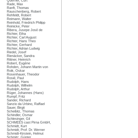
Querner, Curt
Rade, Max
Ranft, Thomas
Rauschenberg, Robert
Rehfeldt, Robert
Reimann, Walter
Reinhold, Friedrich Philipp
Reinicke, Peter
Ribera, Jusepe José de
Richter, Etha
Richter, Carl August
Richter, Hans Theo
Richter, Gerhard
Richter, Adrian Ludwig
Riedel, Josef
Rienäcker, Sandra
Rittner, Heinrich
Robert, Eugène
Rohden, Johann Martin von
Roik, Oskar
Rosenhauer, Theodor
Rosié, Paul
Rudolph, Hans
Rudolph, Wilhelm
Rudolph, Arthur
Rüger, Johannes (Hans)
Rumpf, Fritz
Sander, Richard
Sanzio da Urbino, Raffael
Sauer, Birgit
Scheibitz, Thomas
Schindler, Osmar
Schlesinger, Gil
SCHMEES cast Pirna GmbH,
Schmidt, Kurt
Schmidt, Prof. Dr. Werner
Schmidt-Kirstein, Helmut
Schmitz, Günter