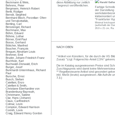
Beckmann & Weis,
Harald Gall
Behrens, Peter
Farbige Schreib
Bergmann, Heinrich Robert
der Darstellung u
Berlit, Rüdiger
werkdatenbezeic
Berndt, Siegfried
klebemontiert u
Bernhard Bloch, Porzellan- Ofen-
"Frankfurter H
und Terrakottafab,
Minimal knickspuri
Bertling, Carl
(außerhalb der Dar
Birnstengel, Richard
29,6 x 21 cm, Ra.
Bochmann, Max
Böhm, Eduard
Böhme, Lothar
Börner, Emil Paul
Bosse, Gerhard
Böttcher, Manfred
NACH OBEN
Boucher, François
Breguet, Abraham Louis
Brehmer, Emil
* Artikel von Künstlern, für die durch die VG 
Bruder, Johann Friedrich Franz
Zusatz "zzgl. Folgerechts-Anteil 2,5%" gekenn
Buchholz, Karl
Buchwald-Zinnwald, Erich
Die im Katalog ausgewiesenen Preise sind Schätz
Burger, Josef
Zuschlagspreis wird damit keine Mehrwertsteu
Burkhardt-Untermhaus, Richard
** Regelbesteuerte Artikel sind gesondert geken
Paul
inkl. MwSt (brutto) ausgewiesen. Alle Aufrufe 
Bursche, Ernst
7.3.)
Busch, Stefani
Catellani, Enzo
Catellani & Smith,
Christiane Eberhardine von
Brandenburg-Bayreuth,
Christmann, Sabine
Clar, Hans (Johann)
Claus, Carlfriedrich
Colmar, Levin
Compton, Edward Harrison
Corinth, Lovis
Craig, Edward Henry Gordon