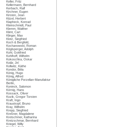
Keller, Fritz
Kellermann, Bernhard
Kerbach, Ralf
Kirchner, Eugen
Kirsten, Jean
Kitzel, Herbert
Klapheck, Konrad
Kleinschmidt, Paul
Klemm, Walther
Klimt, Carl
Klinger, Max
Klotz, Siegfried
Koch & Bergfeld,
Kochanowski, Roman
Köglsperger, Adolph
Kohl, Gottfried
Kohlhoff, Wilhelm
Kokoschka, Oskar
Kolár, Jirí
Kollwitz, Käthe
Kondor, Béla
König, Hugo
König, Alfred
Königliche Porzellan-Manufaktur
Berlin,
Koninck, Salomon
Körnig, Hans
Kossack, Oliver
Kozik, Gregor Torsten
Kraft, Ingo
Krauskopf, Bruno
Kray, Wilhelm
Krepp, Siegfried
Kreßner, Magdalene
Kretschmer, Katharina
Kretzschmar, Bernhard
Kriegel, Willy