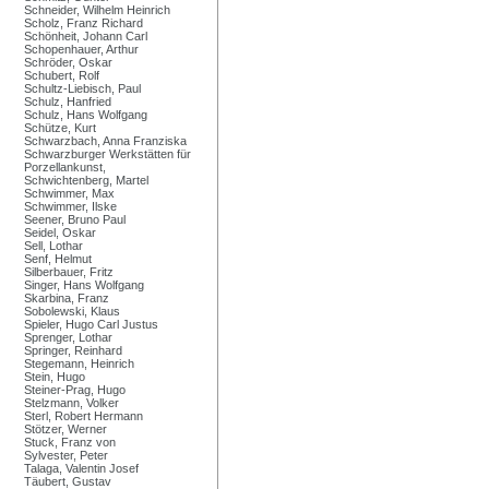
Schneider, Wilhelm Heinrich
Scholz, Franz Richard
Schönheit, Johann Carl
Schopenhauer, Arthur
Schröder, Oskar
Schubert, Rolf
Schultz-Liebisch, Paul
Schulz, Hanfried
Schulz, Hans Wolfgang
Schütze, Kurt
Schwarzbach, Anna Franziska
Schwarzburger Werkstätten für
Porzellankunst,
Schwichtenberg, Martel
Schwimmer, Max
Schwimmer, Ilske
Seener, Bruno Paul
Seidel, Oskar
Sell, Lothar
Senf, Helmut
Silberbauer, Fritz
Singer, Hans Wolfgang
Skarbina, Franz
Sobolewski, Klaus
Spieler, Hugo Carl Justus
Sprenger, Lothar
Springer, Reinhard
Stegemann, Heinrich
Stein, Hugo
Steiner-Prag, Hugo
Stelzmann, Volker
Sterl, Robert Hermann
Stötzer, Werner
Stuck, Franz von
Sylvester, Peter
Talaga, Valentin Josef
Täubert, Gustav