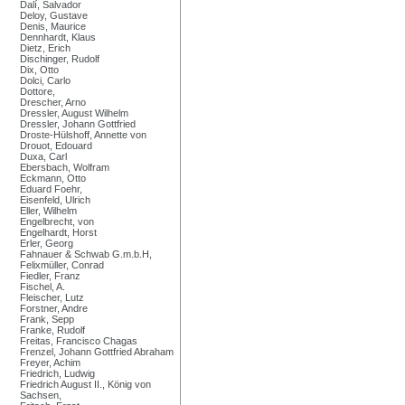
Dalí, Salvador
Deloy, Gustave
Denis, Maurice
Dennhardt, Klaus
Dietz, Erich
Dischinger, Rudolf
Dix, Otto
Dolci, Carlo
Dottore,
Drescher, Arno
Dressler, August Wilhelm
Dressler, Johann Gottfried
Droste-Hülshoff, Annette von
Drouot, Edouard
Duxa, Carl
Ebersbach, Wolfram
Eckmann, Otto
Eduard Foehr,
Eisenfeld, Ulrich
Eller, Wilhelm
Engelbrecht, von
Engelhardt, Horst
Erler, Georg
Fahnauer & Schwab G.m.b.H,
Felixmüller, Conrad
Fiedler, Franz
Fischel, A.
Fleischer, Lutz
Forstner, Andre
Frank, Sepp
Franke, Rudolf
Freitas, Francisco Chagas
Frenzel, Johann Gottfried Abraham
Freyer, Achim
Friedrich, Ludwig
Friedrich August II., König von
Sachsen,