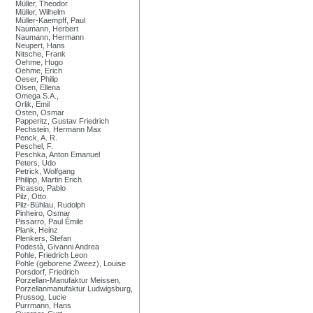
Müller, Theodor
Müller, Wilhelm
Müller-Kaempff, Paul
Naumann, Herbert
Naumann, Hermann
Neupert, Hans
Nitsche, Frank
Oehme, Hugo
Oehme, Erich
Oeser, Philip
Olsen, Ellena
Omega S.A.,
Orlik, Emil
Osten, Osmar
Papperitz, Gustav Friedrich
Pechstein, Hermann Max
Penck, A. R.
Peschel, F.
Peschka, Anton Emanuel
Peters, Udo
Petrick, Wolfgang
Philipp, Martin Erich
Picasso, Pablo
Pilz, Otto
Pilz-Bühlau, Rudolph
Pinheiro, Osmar
Pissarro, Paul Émile
Plank, Heinz
Plenkers, Stefan
Podestà, Givanni Andrea
Pohle, Friedrich Leon
Pohle (geborene Zweez), Louise
Porsdorf, Friedrich
Porzellan-Manufaktur Meissen,
Porzellanmanufaktur Ludwigsburg,
Prussog, Lucie
Purrmann, Hans