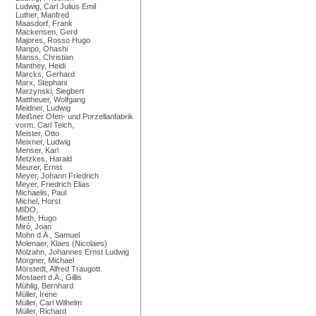
Ludwig, Carl Julius Emil
Luther, Manfred
Maasdorf, Frank
Mackensen, Gerd
Majores, Rosso Hugo
Manpo, Ohashi
Manss, Christian
Manthey, Heidi
Marcks, Gerhard
Marx, Stephani
Marzynski, Siegbert
Mattheuer, Wolfgang
Meidner, Ludwig
Meißner Ofen- und Porzellanfabrik
vorm. Carl Teich,
Meister, Otto
Meixner, Ludwig
Menser, Karl
Metzkes, Harald
Meurer, Ernst
Meyer, Johann Friedrich
Meyer, Friedrich Elias
Michaelis, Paul
Michel, Horst
MIDO,
Mieth, Hugo
Miró, Joan
Mohn d.Ä., Samuel
Molenaer, Klaes (Nicolaes)
Molzahn, Johannes Ernst Ludwig
Morgner, Michael
Mörstedt, Alfred Traugott
Mostaert d.Ä., Gillis
Mühlig, Bernhard
Müller, Irene
Müller, Carl Wilhelm
Müller, Richard