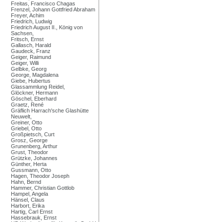
Freitas, Francisco Chagas
Frenzel, Johann Gottfried Abraham
Freyer, Achim
Friedrich, Ludwig
Friedrich August II., König von
Sachsen,
Fritsch, Ernst
Gallasch, Harald
Gaudeck, Franz
Geiger, Raimund
Geiger, Willi
Gelbke, Georg
George, Magdalena
Giebe, Hubertus
Glassammlung Reidel,
Glöckner, Hermann
Göschel, Eberhard
Graetz, René
Gräflich Harrach'sche Glashütte
Neuwelt,
Greiner, Otto
Griebel, Otto
Großpietsch, Curt
Grosz, George
Grunenberg, Arthur
Grust, Theodor
Grützke, Johannes
Günther, Herta
Gussmann, Otto
Hagen, Theodor Joseph
Hahn, Bernd
Hammer, Christian Gottlob
Hampel, Angela
Hänsel, Claus
Harbort, Erika
Hartig, Carl Ernst
Hassebrauk, Ernst