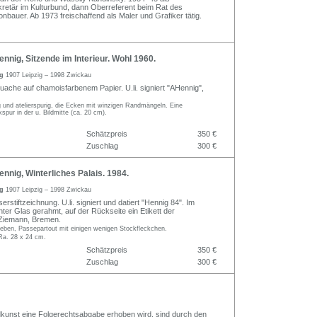
ekretär im Kulturbund, dann Oberreferent beim Rat des
nbauer. Ab 1973 freischaffend als Maler und Grafiker tätig.
nnig, Sitzende im Interieur. Wohl 1960.
ig
1907 Leipzig – 1998 Zwickau
uache auf chamoisfarbenem Papier. U.li. signiert "AHennig",
lig und atelierspurig, die Ecken mit winzigen Randmängeln. Eine
spur in der u. Bildmitte (ca. 20 cm).
Schätzpreis
350 €
Zuschlag
300 €
nnig, Winterliches Palais. 1984.
ig
1907 Leipzig – 1998 Zwickau
erstiftzeichnung. U.li. signiert und datiert "Hennig 84". Im
ter Glas gerahmt, auf der Rückseite ein Etikett der
Ziemann, Bremen.
ieben, Passepartout mit einigen wenigen Stockfleckchen.
Ra. 28 x 24 cm.
Schätzpreis
350 €
Zuschlag
300 €
Bildkunst eine Folgerechtsabgabe erhoben wird, sind durch den