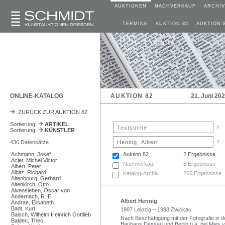
AUKTIONEN
NACHVERKAUF
ARCHIV
TERMINE
AUKTION 85
AUKTION 
ONLINE-KATALOG
AUKTION 82
21. Juni 20
ZURÜCK ZUR AUKTION 82
Sortierung
ARTIKEL
x
Sortierung
KÜNSTLER
x
436 Datensätze
Achmann, Josef
Auktion 82
2 Ergebnisse
Acier, Michel Victor
Nachverkauf
5 Ergebnisse
Albert, Peter
Albitz, Richard
Katalog-Archiv
266 Ergebnisse
Altenbourg, Gerhard
Altenkirch, Otto
Alvensleben, Oscar von
Andernach, R. E.
Albert Hennig
Andrae, Elisabeth
Badt, Kurt
1907 Leipzig – 1998 Zwickau
Baisch, Wilhelm Heinrich Gottlieb
Nach Beschäftigung mit der Fotografie in
Balden, Theo
Bauhaus Dessau und Berlin u.a. bei Mies 