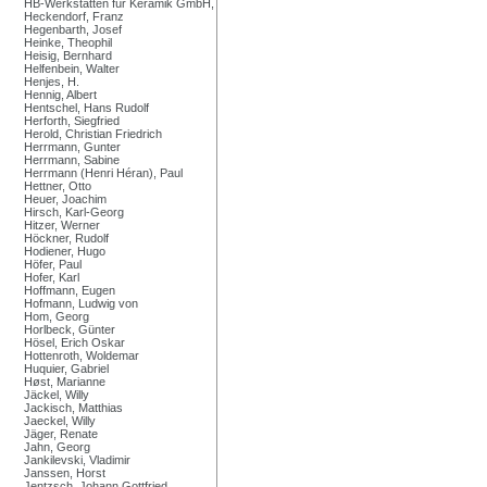
HB-Werkstätten für Keramik GmbH,
Heckendorf, Franz
Hegenbarth, Josef
Heinke, Theophil
Heisig, Bernhard
Helfenbein, Walter
Henjes, H.
Hennig, Albert
Hentschel, Hans Rudolf
Herforth, Siegfried
Herold, Christian Friedrich
Herrmann, Gunter
Herrmann, Sabine
Herrmann (Henri Héran), Paul
Hettner, Otto
Heuer, Joachim
Hirsch, Karl-Georg
Hitzer, Werner
Höckner, Rudolf
Hodiener, Hugo
Höfer, Paul
Hofer, Karl
Hoffmann, Eugen
Hofmann, Ludwig von
Hom, Georg
Horlbeck, Günter
Hösel, Erich Oskar
Hottenroth, Woldemar
Huquier, Gabriel
Høst, Marianne
Jäckel, Willy
Jackisch, Matthias
Jaeckel, Willy
Jäger, Renate
Jahn, Georg
Jankilevski, Vladimir
Janssen, Horst
Jentzsch, Johann Gottfried