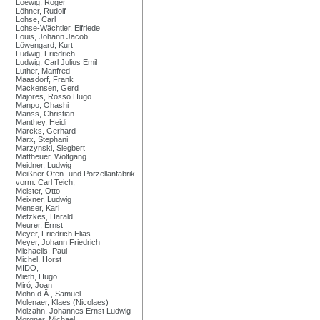
Loewig, Roger
Löhner, Rudolf
Lohse, Carl
Lohse-Wächtler, Elfriede
Louis, Johann Jacob
Löwengard, Kurt
Ludwig, Friedrich
Ludwig, Carl Julius Emil
Luther, Manfred
Maasdorf, Frank
Mackensen, Gerd
Majores, Rosso Hugo
Manpo, Ohashi
Manss, Christian
Manthey, Heidi
Marcks, Gerhard
Marx, Stephani
Marzynski, Siegbert
Mattheuer, Wolfgang
Meidner, Ludwig
Meißner Ofen- und Porzellanfabrik
vorm. Carl Teich,
Meister, Otto
Meixner, Ludwig
Menser, Karl
Metzkes, Harald
Meurer, Ernst
Meyer, Friedrich Elias
Meyer, Johann Friedrich
Michaelis, Paul
Michel, Horst
MIDO,
Mieth, Hugo
Miró, Joan
Mohn d.Ä., Samuel
Molenaer, Klaes (Nicolaes)
Molzahn, Johannes Ernst Ludwig
Morgner, Michael