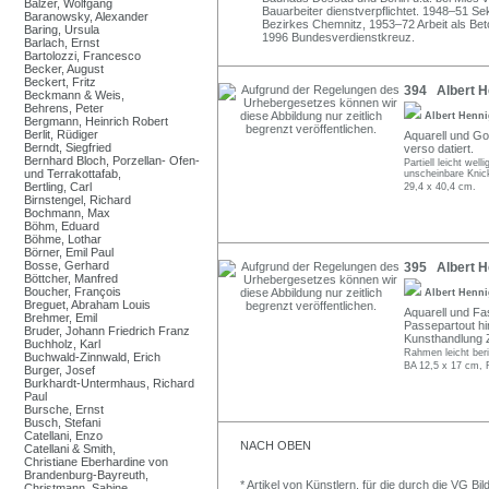
Balzer, Wolfgang
Bauarbeiter dienstverpflichtet. 1948–51 S
Baranowsky, Alexander
Bezirkes Chemnitz, 1953–72 Arbeit als Beto
Baring, Ursula
1996 Bundesverdienstkreuz.
Barlach, Ernst
Bartolozzi, Francesco
Becker, August
Beckert, Fritz
394 Albert He
Beckmann & Weis,
Behrens, Peter
Albert Henn
Bergmann, Heinrich Robert
Berlit, Rüdiger
Aquarell und Go
Berndt, Siegfried
verso datiert.
Bernhard Bloch, Porzellan- Ofen-
Partiell leicht wel
und Terrakottafab,
unscheinbare Knick
Bertling, Carl
29,4 x 40,4 cm.
Birnstengel, Richard
Bochmann, Max
Böhm, Eduard
Böhme, Lothar
Börner, Emil Paul
Bosse, Gerhard
395 Albert He
Böttcher, Manfred
Boucher, François
Albert Henn
Breguet, Abraham Louis
Aquarell und Fas
Brehmer, Emil
Passepartout hin
Bruder, Johann Friedrich Franz
Kunsthandlung 
Buchholz, Karl
Rahmen leicht ber
Buchwald-Zinnwald, Erich
BA 12,5 x 17 cm, 
Burger, Josef
Burkhardt-Untermhaus, Richard
Paul
Bursche, Ernst
Busch, Stefani
Catellani, Enzo
NACH OBEN
Catellani & Smith,
Christiane Eberhardine von
Brandenburg-Bayreuth,
* Artikel von Künstlern, für die durch die VG 
Christmann, Sabine