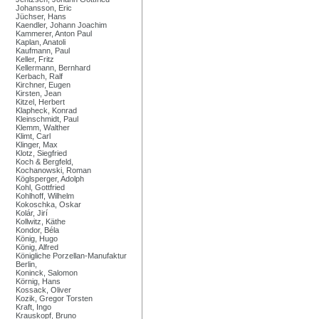
Johansson, Eric
Jüchser, Hans
Kaendler, Johann Joachim
Kammerer, Anton Paul
Kaplan, Anatoli
Kaufmann, Paul
Keller, Fritz
Kellermann, Bernhard
Kerbach, Ralf
Kirchner, Eugen
Kirsten, Jean
Kitzel, Herbert
Klapheck, Konrad
Kleinschmidt, Paul
Klemm, Walther
Klimt, Carl
Klinger, Max
Klotz, Siegfried
Koch & Bergfeld,
Kochanowski, Roman
Köglsperger, Adolph
Kohl, Gottfried
Kohlhoff, Wilhelm
Kokoschka, Oskar
Kolár, Jirí
Kollwitz, Käthe
Kondor, Béla
König, Hugo
König, Alfred
Königliche Porzellan-Manufaktur
Berlin,
Koninck, Salomon
Körnig, Hans
Kossack, Oliver
Kozik, Gregor Torsten
Kraft, Ingo
Krauskopf, Bruno