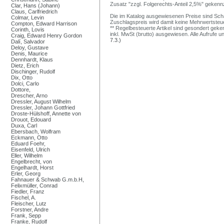
Zusatz "zzgl. Folgerechts-Anteil 2,5%" gekenn
Clar, Hans (Johann)
Claus, Carlfriedrich
Die im Katalog ausgewiesenen Preise sind Schätz
Colmar, Levin
Zuschlagspreis wird damit keine Mehrwertsteu
Compton, Edward Harrison
** Regelbesteuerte Artikel sind gesondert geken
Corinth, Lovis
inkl. MwSt (brutto) ausgewiesen. Alle Aufrufe 
Craig, Edward Henry Gordon
7.3.)
Dalí, Salvador
Deloy, Gustave
Denis, Maurice
Dennhardt, Klaus
Dietz, Erich
Dischinger, Rudolf
Dix, Otto
Dolci, Carlo
Dottore,
Drescher, Arno
Dressler, August Wilhelm
Dressler, Johann Gottfried
Droste-Hülshoff, Annette von
Drouot, Edouard
Duxa, Carl
Ebersbach, Wolfram
Eckmann, Otto
Eduard Foehr,
Eisenfeld, Ulrich
Eller, Wilhelm
Engelbrecht, von
Engelhardt, Horst
Erler, Georg
Fahnauer & Schwab G.m.b.H,
Felixmüller, Conrad
Fiedler, Franz
Fischel, A.
Fleischer, Lutz
Forstner, Andre
Frank, Sepp
Franke, Rudolf