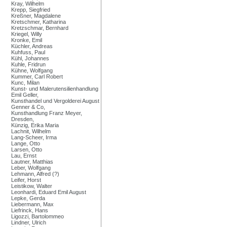
Kray, Wilhelm
Krepp, Siegfried
Kreßner, Magdalene
Kretschmer, Katharina
Kretzschmar, Bernhard
Kriegel, Willy
Kronke, Emil
Küchler, Andreas
Kuhfuss, Paul
Kühl, Johannes
Kuhle, Fridrun
Kühne, Wolfgang
Kummer, Carl Robert
Kunc, Milan
Kunst- und Malerutensilienhandlung
Emil Geller,
Kunsthandel und Vergolderei August
Genner & Co,
Kunsthandlung Franz Meyer,
Dresden,
Künzig, Erika Maria
Lachnit, Wilhelm
Lang-Scheer, Irma
Lange, Otto
Larsen, Otto
Lau, Ernst
Lautner, Matthias
Leber, Wolfgang
Lehmann, Alfred (?)
Leifer, Horst
Leistikow, Walter
Leonhardi, Eduard Emil August
Lepke, Gerda
Liebermann, Max
Liefrinck, Hans
Ligozzi, Bartolommeo
Lindner, Ulrich