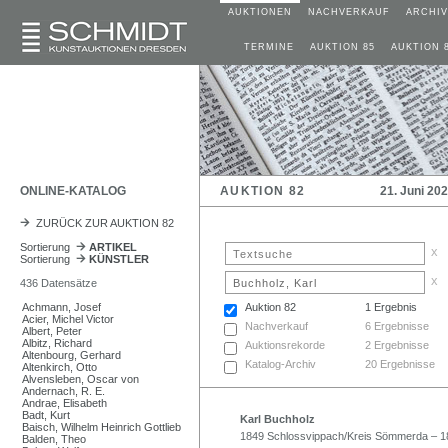
AUKTIONEN
NACHVERKAUF
ARCHIV
TERMINE
AUKTION 85
AUKTION 
ONLINE-KATALOG
AUKTION 82
21. Juni 20
ZURÜCK ZUR AUKTION 82
Sortierung
ARTIKEL
x
Sortierung
KÜNSTLER
x
436 Datensätze
Achmann, Josef
Auktion 82
1 Ergebnis
Acier, Michel Victor
Nachverkauf
6 Ergebnisse
Albert, Peter
Albitz, Richard
Auktionsrekorde
2 Ergebnisse
Altenbourg, Gerhard
Katalog-Archiv
20 Ergebnisse
Altenkirch, Otto
Alvensleben, Oscar von
Andernach, R. E.
Andrae, Elisabeth
Badt, Kurt
Karl Buchholz
Baisch, Wilhelm Heinrich Gottlieb
1849 Schlossvippach/Kreis Sömmerda – 
Balden, Theo