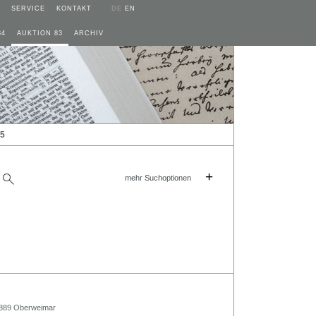
SERVICE
KONTAKT
DE
EN
84
AUKTION 83
ARCHIV
25
+
mehr Suchoptionen
1889 Oberweimar