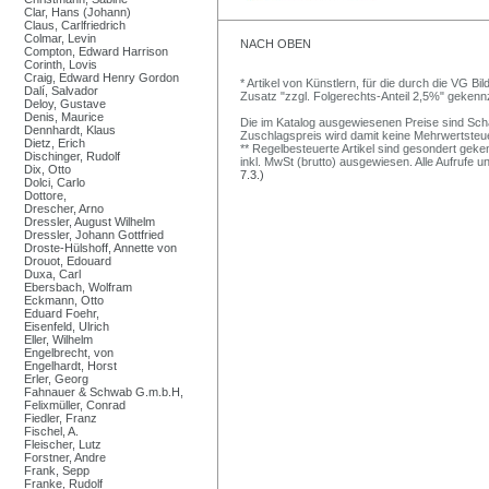
Clar, Hans (Johann)
Claus, Carlfriedrich
Colmar, Levin
NACH OBEN
Compton, Edward Harrison
Corinth, Lovis
Craig, Edward Henry Gordon
* Artikel von Künstlern, für die durch die VG 
Dalí, Salvador
Zusatz "zzgl. Folgerechts-Anteil 2,5%" gekenn
Deloy, Gustave
Denis, Maurice
Die im Katalog ausgewiesenen Preise sind Schätz
Dennhardt, Klaus
Zuschlagspreis wird damit keine Mehrwertsteu
Dietz, Erich
** Regelbesteuerte Artikel sind gesondert geken
Dischinger, Rudolf
inkl. MwSt (brutto) ausgewiesen. Alle Aufrufe 
Dix, Otto
7.3.)
Dolci, Carlo
Dottore,
Drescher, Arno
Dressler, August Wilhelm
Dressler, Johann Gottfried
Droste-Hülshoff, Annette von
Drouot, Edouard
Duxa, Carl
Ebersbach, Wolfram
Eckmann, Otto
Eduard Foehr,
Eisenfeld, Ulrich
Eller, Wilhelm
Engelbrecht, von
Engelhardt, Horst
Erler, Georg
Fahnauer & Schwab G.m.b.H,
Felixmüller, Conrad
Fiedler, Franz
Fischel, A.
Fleischer, Lutz
Forstner, Andre
Frank, Sepp
Franke, Rudolf