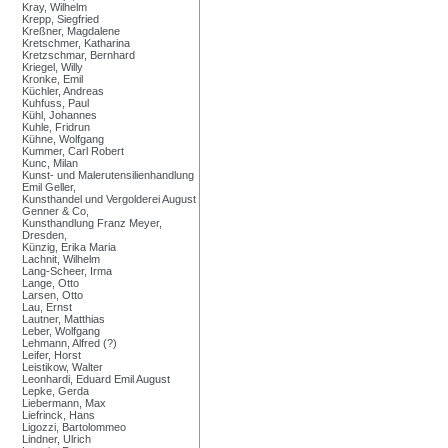
Kray, Wilhelm
Krepp, Siegfried
Kreßner, Magdalene
Kretschmer, Katharina
Kretzschmar, Bernhard
Kriegel, Willy
Kronke, Emil
Küchler, Andreas
Kuhfuss, Paul
Kühl, Johannes
Kuhle, Fridrun
Kühne, Wolfgang
Kummer, Carl Robert
Kunc, Milan
Kunst- und Malerutensilienhandlung
Emil Geller,
Kunsthandel und Vergolderei August
Genner & Co,
Kunsthandlung Franz Meyer,
Dresden,
Künzig, Erika Maria
Lachnit, Wilhelm
Lang-Scheer, Irma
Lange, Otto
Larsen, Otto
Lau, Ernst
Lautner, Matthias
Leber, Wolfgang
Lehmann, Alfred (?)
Leifer, Horst
Leistikow, Walter
Leonhardi, Eduard Emil August
Lepke, Gerda
Liebermann, Max
Liefrinck, Hans
Ligozzi, Bartolommeo
Lindner, Ulrich