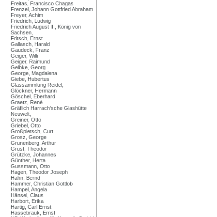
Freitas, Francisco Chagas
Frenzel, Johann Gottfried Abraham
Freyer, Achim
Friedrich, Ludwig
Friedrich August II., König von
Sachsen,
Fritsch, Ernst
Gallasch, Harald
Gaudeck, Franz
Geiger, Willi
Geiger, Raimund
Gelbke, Georg
George, Magdalena
Giebe, Hubertus
Glassammlung Reidel,
Glöckner, Hermann
Göschel, Eberhard
Graetz, René
Gräflich Harrach'sche Glashütte
Neuwelt,
Greiner, Otto
Griebel, Otto
Großpietsch, Curt
Grosz, George
Grunenberg, Arthur
Grust, Theodor
Grützke, Johannes
Günther, Herta
Gussmann, Otto
Hagen, Theodor Joseph
Hahn, Bernd
Hammer, Christian Gottlob
Hampel, Angela
Hänsel, Claus
Harbort, Erika
Hartig, Carl Ernst
Hassebrauk, Ernst