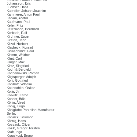
Johansson, Eric
Jüchser, Hans
Kaendler, Johann Joachim
Kammerer, Anton Paul
Kaplan, Anatoli
Kaufmann, Paul
Keller, Fritz
Kellermann, Bernhard
Kerbach, Ralf
Kirchner, Eugen
Kirsten, Jean
Kitzel, Herbert
Klapheck, Konrad
Kleinschmidt, Paul
Klemm, Walther
Klimt, Carl
Klinger, Max
Klotz, Siegfried
Koch & Bergfeld,
Kochanowski, Roman
Köglsperger, Adolph
Kohl, Gottfried
Kohlhoff, Wilhelm
Kokoschka, Oskar
Kolár, Jirí
Kollwitz, Käthe
Kondor, Béla
König, Alfred
König, Hugo
Königliche Porzellan-Manufaktur
Berlin,
Koninck, Salomon
Körnig, Hans
Kossack, Oliver
Kozik, Gregor Torsten
Kraft, Ingo
Krauskopf, Bruno