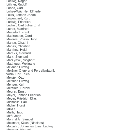
Loewig, Roger
Löhner, Rudolf
Lohse, Carl
Lohse-Wächtler, Elfriede
Louis, Johann Jacob
Löwengard, Kurt
Ludwig, Friedrich
Ludwig, Carl Julius Emil
Luther, Manfred
Maasdorf, Frank
Mackensen, Gerd
Majores, Rosso Hugo
Manpo, Ohashi
Manss, Christian
Manthey, Heidi
Marcks, Gerhard
Marx, Stephani
Marzynski, Siegbert
Mattheuer, Wolfgang
Meidner, Ludwig
Meißner Ofen- und Porzellanfabrik
vorm. Carl Teich,
Meister, Otto
Meixner, Ludwig
Menser, Karl
Metzkes, Harald
Meurer, Ernst
Meyer, Johann Friedrich
Meyer, Friedrich Elias
Michaelis, Paul
Michel, Horst
MIDO,
Mieth, Hugo
Miró, Joan
Mohn d.Ä., Samuel
Molenaer, Klaes (Nicolaes)
Molzahn, Johannes Ernst Ludwig
Morgner, Michael