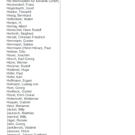
HB-Werkstätten für Keramik GmbH,
Heckendorf, Franz
Hegenbarth, Josef
Heinke, Theophil
Heisig, Bernhard
Helfenbein, Walter
Henjes, H.
Hennig, Albert
Hentschel, Hans Rudolf
Herforth, Siegfried
Herold, Christian Friedrich
Herrmann, Gunter
Herrmann, Sabine
Herrmann (Henri Héran), Paul
Hettner, Otto
Heuer, Joachim
Hirsch, Karl-Georg
Hitzer, Werner
Höckner, Rudolf
Hodiener, Hugo
Höfer, Paul
Hofer, Karl
Hoffmann, Eugen
Hofmann, Ludwig von
Hom, Georg
Horlbeck, Günter
Hösel, Erich Oskar
Hottenroth, Woldemar
Huquier, Gabriel
Høst, Marianne
Jäckel, Willy
Jackisch, Matthias
Jaeckel, Willy
Jäger, Renate
Jahn, Georg
Jankilevski, Vladimir
Janssen, Horst
Jentzsch, Johann Gottfried