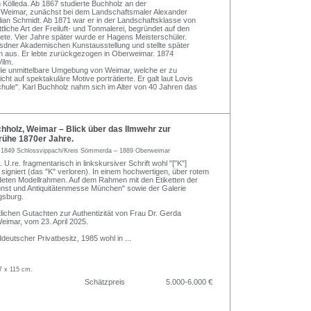
Kölleda. Ab 1867 studierte Buchholz an der
Weimar, zunächst bei dem Landschaftsmaler Alexander
ian Schmidt. Ab 1871 war er in der Landschaftsklasse von
liche Art der Freiluft- und Tonmalerei, begründet auf den
tete. Vier Jahre später wurde er Hagens Meisterschüler.
resdner Akademischen Kunstausstellung und stellte später
n aus. Er lebte zurückgezogen in Oberweimar. 1874
Vilm.
e unmittelbare Umgebung von Weimar, welche er zu
t auf spektakuläre Motive porträtierte. Er galt laut Lovis
hule". Karl Buchholz nahm sich im Alter von 40 Jahren das
holz, Weimar – Blick über das Ilmwehr zur
rühe 1870er Jahre.
z
1849 Schlossvippach/Kreis Sömmerda – 1889 Oberweimar
 U.re. fragmentarisch in linkskursiver Schrift wohl "["K"]
signiert (das "K" verloren). In einem hochwertigen, über rotem
deten Modellrahmen. Auf dem Rahmen mit den Etiketten der
nst und Antiquitätenmesse München" sowie der Galerie
gsburg.
tlichen Gutachten zur Authentizität von Frau Dr. Gerda
imar, vom 23. April 2025.
deutscher Privatbesitz, 1985 wohl in
...
7 x 115 cm.
Schätzpreis
5.000-6.000 €