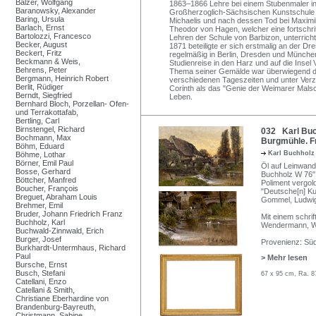
Balzer, Wolfgang
1863–1866 Lehre bei einem Stubenmaler in 
Baranowsky, Alexander
Großherzoglich-Sächsischen Kunstschule 
Baring, Ursula
Michaelis und nach dessen Tod bei Maximil
Barlach, Ernst
Theodor von Hagen, welcher eine fortschritt
Bartolozzi, Francesco
Lehren der Schule von Barbizon, unterrich
Becker, August
1871 beteiligte er sich erstmalig an der D
Beckert, Fritz
regelmäßig in Berlin, Dresden und Münche
Beckmann & Weis,
Studienreise in den Harz und auf die Insel 
Behrens, Peter
Thema seiner Gemälde war überwiegend di
Bergmann, Heinrich Robert
verschiedenen Tageszeiten und unter Verzich
Berlit, Rüdiger
Corinth als das "Genie der Weimarer Malsc
Berndt, Siegfried
Leben.
Bernhard Bloch, Porzellan- Ofen-
und Terrakottafab,
Bertling, Carl
Birnstengel, Richard
032 Karl Buch
Bochmann, Max
Burgmühle. F
Böhm, Eduard
Karl Buchhol
Böhme, Lothar
Börner, Emil Paul
Öl auf Leinwand.
Bosse, Gerhard
Buchholz W 76" 
Böttcher, Manfred
Poliment vergol
Boucher, François
"Deutsche[n] Ku
Breguet, Abraham Louis
Gommel, Ludwi
Brehmer, Emil
Bruder, Johann Friedrich Franz
Mit einem schrif
Buchholz, Karl
Wendermann, We
Buchwald-Zinnwald, Erich
Burger, Josef
Provenienz: Süd
Burkhardt-Untermhaus, Richard
Paul
> Mehr lesen
Bursche, Ernst
Busch, Stefani
67 x 95 cm, Ra. 8
Catellani, Enzo
Catellani & Smith,
Christiane Eberhardine von
Brandenburg-Bayreuth,
Christmann, Sabine