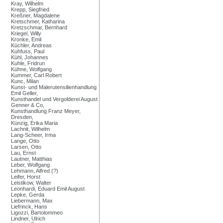
Kray, Wilhelm
Krepp, Siegfried
Kreßner, Magdalene
Kretschmer, Katharina
Kretzschmar, Bernhard
Kriegel, Willy
Kronke, Emil
Küchler, Andreas
Kuhfuss, Paul
Kühl, Johannes
Kuhle, Fridrun
Kühne, Wolfgang
Kummer, Carl Robert
Kunc, Milan
Kunst- und Malerutensilienhandlung
Emil Geller,
Kunsthandel und Vergolderei August
Genner & Co,
Kunsthandlung Franz Meyer,
Dresden,
Künzig, Erika Maria
Lachnit, Wilhelm
Lang-Scheer, Irma
Lange, Otto
Larsen, Otto
Lau, Ernst
Lautner, Matthias
Leber, Wolfgang
Lehmann, Alfred (?)
Leifer, Horst
Leistikow, Walter
Leonhardi, Eduard Emil August
Lepke, Gerda
Liebermann, Max
Liefrinck, Hans
Ligozzi, Bartolommeo
Lindner, Ulrich