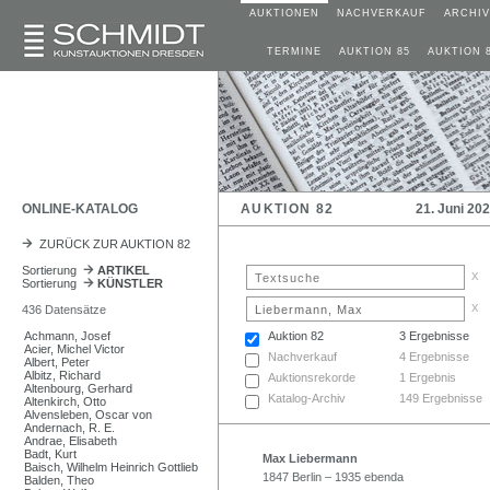
AUKTIONEN
NACHVERKAUF
ARCHIV
TERMINE
AUKTION 85
AUKTION 
ONLINE-KATALOG
AUKTION 82
21. Juni 20
ZURÜCK ZUR AUKTION 82
Sortierung
ARTIKEL
x
Sortierung
KÜNSTLER
x
436 Datensätze
Achmann, Josef
Auktion 82
3 Ergebnisse
Acier, Michel Victor
Nachverkauf
4 Ergebnisse
Albert, Peter
Albitz, Richard
Auktionsrekorde
1 Ergebnis
Altenbourg, Gerhard
Katalog-Archiv
149 Ergebnisse
Altenkirch, Otto
Alvensleben, Oscar von
Andernach, R. E.
Andrae, Elisabeth
Badt, Kurt
Max Liebermann
Baisch, Wilhelm Heinrich Gottlieb
1847 Berlin – 1935 ebenda
Balden, Theo