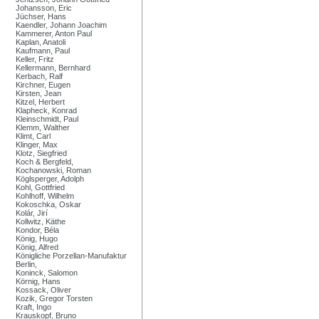
Johansson, Eric
Jüchser, Hans
Kaendler, Johann Joachim
Kammerer, Anton Paul
Kaplan, Anatoli
Kaufmann, Paul
Keller, Fritz
Kellermann, Bernhard
Kerbach, Ralf
Kirchner, Eugen
Kirsten, Jean
Kitzel, Herbert
Klapheck, Konrad
Kleinschmidt, Paul
Klemm, Walther
Klimt, Carl
Klinger, Max
Klotz, Siegfried
Koch & Bergfeld,
Kochanowski, Roman
Köglsperger, Adolph
Kohl, Gottfried
Kohlhoff, Wilhelm
Kokoschka, Oskar
Kolár, Jirí
Kollwitz, Käthe
Kondor, Béla
König, Hugo
König, Alfred
Königliche Porzellan-Manufaktur
Berlin,
Koninck, Salomon
Körnig, Hans
Kossack, Oliver
Kozik, Gregor Torsten
Kraft, Ingo
Krauskopf, Bruno