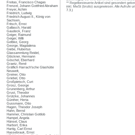
Freitas, Francisco Chagas
** Regelbesteuerte Artikel sind gesondert geken
Frenzel, Johann Gottfried Abraham
inkl. MwSt (brutto) ausgewiesen. Alle Aufrufe 
Freyer, Achim
7.3.)
Friedrich, Ludwig
Friedrich August II., König von
Sachsen,
Fritsch, Ernst
Gallasch, Harald
Gaudeck, Franz
Geiger, Raimund
Geiger, Willi
Gelbke, Georg
George, Magdalena
Giebe, Hubertus
Glassammlung Reidel,
Glöckner, Hermann
Göschel, Eberhard
Graetz, René
Gräflich Harrach'sche Glashütte
Neuwelt,
Greiner, Otto
Griebel, Otto
Großpietsch, Curt
Grosz, George
Grunenberg, Arthur
Grust, Theodor
Grützke, Johannes
Günther, Herta
Gussmann, Otto
Hagen, Theodor Joseph
Hahn, Bernd
Hammer, Christian Gottlob
Hampel, Angela
Hänsel, Claus
Harbort, Erika
Hartig, Carl Ernst
Hassebrauk, Ernst