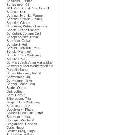
Schindler, Osmar
Schlesinger, Gil
SCHMEES cast Pirna GmbH,
Schmidt, Kurt
Schmidt, Prof. Dr. Werner
Schmidt-Kirstein, Helmut
Schmitz, Günter
Schneider, Wilhelm Heinrich
Scholz, Franz Richard
Schönheit, Johann Carl
Schopenhauer, Arthur
Schröder, Oskar
Schubert, Rolf
Schultz-Liebisch, Paul
Schulz, Hanfried
Schulz, Hans Wolfgang
Schütze, Kurt
Schwarzbach, Anna Franziska
Schwarzburger Werkstätten für
Porzellankunst,
Schwichtenberg, Martel
Schwimmer, Max
Schwimmer, Ilske
Seener, Bruno Paul
Seidel, Oskar
Sell, Lothar
Senf, Helmut
Silberbauer, Fritz
Singer, Hans Wolfgang
Skarbina, Franz
Sobolewski, Klaus
Spieler, Hugo Carl Justus
Sprenger, Lothar
Springer, Reinhard
Stegemann, Heinrich
Stein, Hugo
Steiner-Prag, Hugo
Stelzmann, Volker