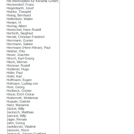
HB-Werkstätten für Keramik GmbH,
Heckendorf, Franz
Hegenbarth, Josef
Heinke, Theophil
Heisig, Bernhard
Helfenbein, Walter
Henjes, H.
Hennig, Albert
Hentschel, Hans Rudolf
Herforth, Siegfried
Herold, Christian Friedrich
Herrmann, Gunter
Herrmann, Sabine
Herrmann (Henri Héran), Paul
Hettner, Otto
Heuer, Joachim
Hirsch, Karl-Georg
Hitzer, Werner
Höckner, Rudolf
Hodiener, Hugo
Höfer, Paul
Hofer, Karl
Hoffmann, Eugen
Hofmann, Ludwig von
Hom, Georg
Horlbeck, Günter
Hösel, Erich Oskar
Hottenroth, Woldemar
Huquier, Gabriel
Høst, Marianne
Jäckel, Willy
Jackisch, Matthias
Jaeckel, Willy
Jäger, Renate
Jahn, Georg
Jankilevski, Vladimir
Janssen, Horst
Jentzsch, Johann Gottfried