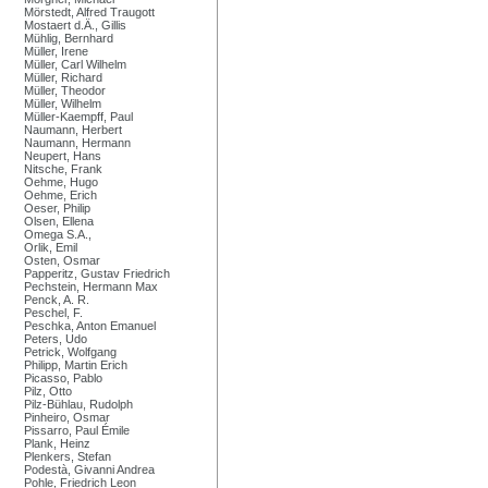
Mörstedt, Alfred Traugott
Mostaert d.Ä., Gillis
Mühlig, Bernhard
Müller, Irene
Müller, Carl Wilhelm
Müller, Richard
Müller, Theodor
Müller, Wilhelm
Müller-Kaempff, Paul
Naumann, Herbert
Naumann, Hermann
Neupert, Hans
Nitsche, Frank
Oehme, Hugo
Oehme, Erich
Oeser, Philip
Olsen, Ellena
Omega S.A.,
Orlik, Emil
Osten, Osmar
Papperitz, Gustav Friedrich
Pechstein, Hermann Max
Penck, A. R.
Peschel, F.
Peschka, Anton Emanuel
Peters, Udo
Petrick, Wolfgang
Philipp, Martin Erich
Picasso, Pablo
Pilz, Otto
Pilz-Bühlau, Rudolph
Pinheiro, Osmar
Pissarro, Paul Émile
Plank, Heinz
Plenkers, Stefan
Podestà, Givanni Andrea
Pohle, Friedrich Leon