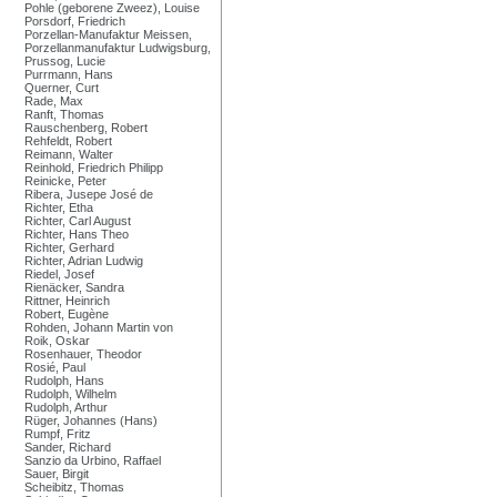
Pohle (geborene Zweez), Louise
Porsdorf, Friedrich
Porzellan-Manufaktur Meissen,
Porzellanmanufaktur Ludwigsburg,
Prussog, Lucie
Purrmann, Hans
Querner, Curt
Rade, Max
Ranft, Thomas
Rauschenberg, Robert
Rehfeldt, Robert
Reimann, Walter
Reinhold, Friedrich Philipp
Reinicke, Peter
Ribera, Jusepe José de
Richter, Etha
Richter, Carl August
Richter, Hans Theo
Richter, Gerhard
Richter, Adrian Ludwig
Riedel, Josef
Rienäcker, Sandra
Rittner, Heinrich
Robert, Eugène
Rohden, Johann Martin von
Roik, Oskar
Rosenhauer, Theodor
Rosié, Paul
Rudolph, Hans
Rudolph, Wilhelm
Rudolph, Arthur
Rüger, Johannes (Hans)
Rumpf, Fritz
Sander, Richard
Sanzio da Urbino, Raffael
Sauer, Birgit
Scheibitz, Thomas