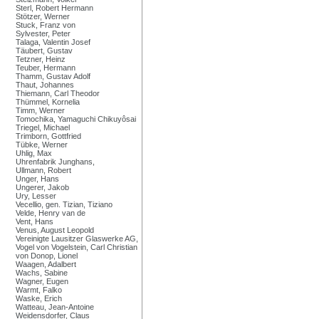
Sterl, Robert Hermann
Stötzer, Werner
Stuck, Franz von
Sylvester, Peter
Talaga, Valentin Josef
Täubert, Gustav
Tetzner, Heinz
Teuber, Hermann
Thamm, Gustav Adolf
Thaut, Johannes
Thiemann, Carl Theodor
Thümmel, Kornelia
Timm, Werner
Tomochika, Yamaguchi Chikuyôsai
Triegel, Michael
Trimborn, Gottfried
Tübke, Werner
Uhlig, Max
Uhrenfabrik Junghans,
Ullmann, Robert
Unger, Hans
Ungerer, Jakob
Ury, Lesser
Vecellio, gen. Tizian, Tiziano
Velde, Henry van de
Vent, Hans
Venus, August Leopold
Vereinigte Lausitzer Glaswerke AG,
Vogel von Vogelstein, Carl Christian
von Donop, Lionel
Waagen, Adalbert
Wachs, Sabine
Wagner, Eugen
Warmt, Falko
Waske, Erich
Watteau, Jean-Antoine
Weidensdorfer, Claus