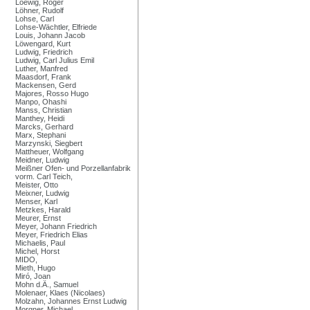
Loewig, Roger
Löhner, Rudolf
Lohse, Carl
Lohse-Wächtler, Elfriede
Louis, Johann Jacob
Löwengard, Kurt
Ludwig, Friedrich
Ludwig, Carl Julius Emil
Luther, Manfred
Maasdorf, Frank
Mackensen, Gerd
Majores, Rosso Hugo
Manpo, Ohashi
Manss, Christian
Manthey, Heidi
Marcks, Gerhard
Marx, Stephani
Marzynski, Siegbert
Mattheuer, Wolfgang
Meidner, Ludwig
Meißner Ofen- und Porzellanfabrik
vorm. Carl Teich,
Meister, Otto
Meixner, Ludwig
Menser, Karl
Metzkes, Harald
Meurer, Ernst
Meyer, Johann Friedrich
Meyer, Friedrich Elias
Michaelis, Paul
Michel, Horst
MIDO,
Mieth, Hugo
Miró, Joan
Mohn d.Ä., Samuel
Molenaer, Klaes (Nicolaes)
Molzahn, Johannes Ernst Ludwig
Morgner, Michael