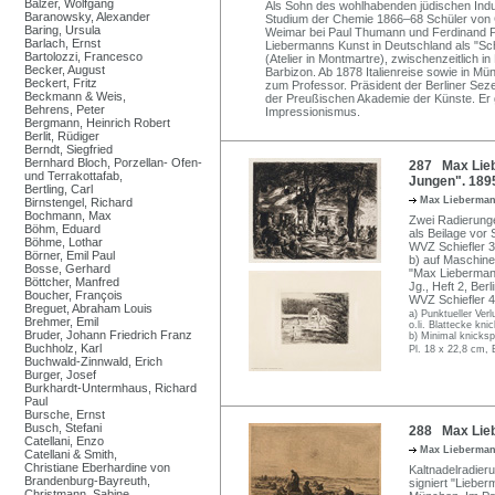
Balzer, Wolfgang
Als Sohn des wohlhabenden jüdischen Indus
Baranowsky, Alexander
Studium der Chemie 1866–68 Schüler von C
Baring, Ursula
Weimar bei Paul Thumann und Ferdinand P
Barlach, Ernst
Liebermanns Kunst in Deutschland als "Schm
Bartolozzi, Francesco
(Atelier in Montmartre), zwischenzeitlich i
Becker, August
Barbizon. Ab 1878 Italienreise sowie in Mün
Beckert, Fritz
zum Professor. Präsident der Berliner Sez
Beckmann & Weis,
der Preußischen Akademie der Künste. Er g
Behrens, Peter
Impressionismus.
Bergmann, Heinrich Robert
Berlit, Rüdiger
Berndt, Siegfried
Bernhard Bloch, Porzellan- Ofen-
287 Max Lieb
und Terrakottafab,
Jungen". 189
Bertling, Carl
Max Lieberma
Birnstengel, Richard
Bochmann, Max
Zwei Radierungen
Böhm, Eduard
als Beilage vor 
Böhme, Lothar
WVZ Schiefler 3
Börner, Emil Paul
b) auf Maschinen
Bosse, Gerhard
"Max Liebermann
Böttcher, Manfred
Jg., Heft 2, Ber
Boucher, François
WVZ Schiefler 4
Breguet, Abraham Louis
a) Punktueller Verl
Brehmer, Emil
o.li. Blattecke kni
Bruder, Johann Friedrich Franz
b) Minimal knickspu
Buchholz, Karl
Pl. 18 x 22,8 cm, 
Buchwald-Zinnwald, Erich
Burger, Josef
Burkhardt-Untermhaus, Richard
Paul
Bursche, Ernst
Busch, Stefani
288 Max Lieb
Catellani, Enzo
Max Lieberma
Catellani & Smith,
Christiane Eberhardine von
Kaltnadelradieru
Brandenburg-Bayreuth,
signiert "Liebe
Christmann, Sabine