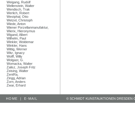
Weigang, Rudolf
Wellenstein, Walter
Wendisch, Trak
Werlich, Robert
Westphal, Otto
Wetzel, Christoph
Wiede, Anton
Wiener Porzellanmanufaktur,
Wierix, Hieronymus
Wigand, Albert
Wilhelm, Paul
Winkler, Woldemar
Winkler, Hans
Wittig, Werner
Witz, Ignacy
Wolff, Willy
Wolgast, G.
Womacka, Walter
Zalisz, Joseph Fritz
Zeising, Walter
ZentRa,
Zingg, Adrian
Zorn, Anders
Zwar, Erhard
HOME
|
E-MAIL
© SCHMIDT KUNSTAUKTIONEN DRESDEN