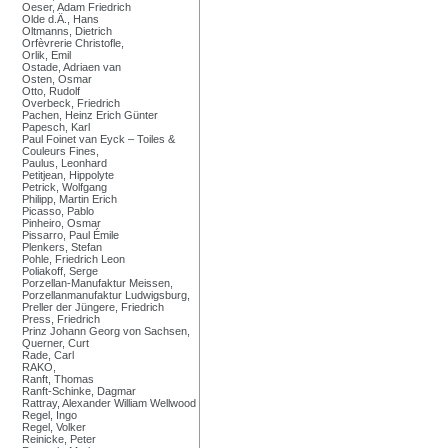
Oeser, Adam Friedrich
Olde d.Ä., Hans
Oltmanns, Dietrich
Orfèvrerie Christofle,
Orlik, Emil
Ostade, Adriaen van
Osten, Osmar
Otto, Rudolf
Overbeck, Friedrich
Pachen, Heinz Erich Günter
Papesch, Karl
Paul Foinet van Eyck – Toiles &
Couleurs Fines,
Paulus, Leonhard
Petitjean, Hippolyte
Petrick, Wolfgang
Philipp, Martin Erich
Picasso, Pablo
Pinheiro, Osmar
Pissarro, Paul Émile
Plenkers, Stefan
Pohle, Friedrich Leon
Poliakoff, Serge
Porzellan-Manufaktur Meissen,
Porzellanmanufaktur Ludwigsburg,
Preller der Jüngere, Friedrich
Press, Friedrich
Prinz Johann Georg von Sachsen,
Querner, Curt
Rade, Carl
RAKO,
Ranft, Thomas
Ranft-Schinke, Dagmar
Rattray, Alexander William Wellwood
Regel, Ingo
Regel, Volker
Reinicke, Peter