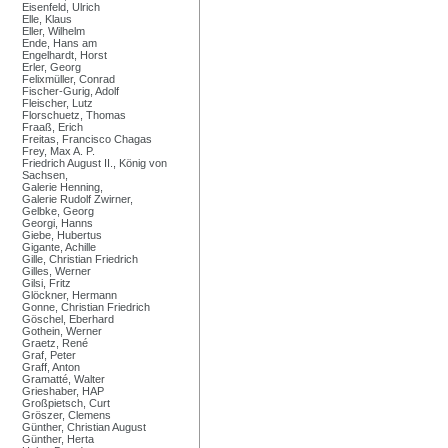
Eisenfeld, Ulrich
Elle, Klaus
Eller, Wilhelm
Ende, Hans am
Engelhardt, Horst
Erler, Georg
Felixmüller, Conrad
Fischer-Gurig, Adolf
Fleischer, Lutz
Florschuetz, Thomas
Fraaß, Erich
Freitas, Francisco Chagas
Frey, Max A. P.
Friedrich August II., König von
Sachsen,
Galerie Henning,
Galerie Rudolf Zwirner,
Gelbke, Georg
Georgi, Hanns
Giebe, Hubertus
Gigante, Achille
Gille, Christian Friedrich
Gilles, Werner
Gilsi, Fritz
Glöckner, Hermann
Gonne, Christian Friedrich
Göschel, Eberhard
Gothein, Werner
Graetz, René
Graf, Peter
Graff, Anton
Gramatté, Walter
Grieshaber, HAP
Großpietsch, Curt
Gröszer, Clemens
Günther, Christian August
Günther, Herta