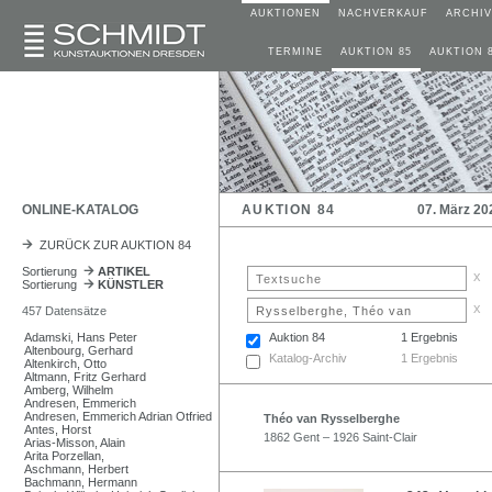
AUKTIONEN
NACHVERKAUF
ARCHIV
TERMINE
AUKTION 85
AUKTION 
ONLINE-KATALOG
AUKTION 84
07. März 20
ZURÜCK ZUR AUKTION 84
Sortierung
ARTIKEL
x
Sortierung
KÜNSTLER
x
457 Datensätze
Adamski, Hans Peter
Auktion 84
1 Ergebnis
Altenbourg, Gerhard
Katalog-Archiv
1 Ergebnis
Altenkirch, Otto
Altmann, Fritz Gerhard
Amberg, Wilhelm
Andresen, Emmerich
Andresen, Emmerich Adrian Otfried
Théo van Rysselberghe
Antes, Horst
1862 Gent – 1926 Saint-Clair
Arias-Misson, Alain
Arita Porzellan,
Aschmann, Herbert
Bachmann, Hermann