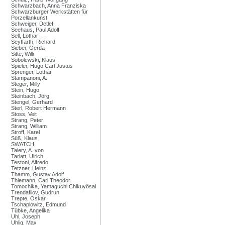
Schwarzbach, Anna Franziska
Schwarzburger Werkstätten für
Porzellankunst,
Schweiger, Detlef
Seehaus, Paul Adolf
Sell, Lothar
Seyffarth, Richard
Sieber, Gerda
Sitte, Willi
Sobolewski, Klaus
Spieler, Hugo Carl Justus
Sprenger, Lothar
Stampanoni, A.
Steger, Milly
Stein, Hugo
Steinbach, Jörg
Stengel, Gerhard
Sterl, Robert Hermann
Stoss, Veit
Strang, Peter
Strang, William
Stroff, Karel
Süß, Klaus
SWATCH,
Taiery, A. von
Tarlatt, Ulrich
Testoni, Alfredo
Tetzner, Heinz
Thamm, Gustav Adolf
Thiemann, Carl Theodor
Tomochika, Yamaguchi Chikuyôsai
Trendafilov, Gudrun
Trepte, Oskar
Tschaplowitz, Edmund
Tübke, Angelika
Uhl, Joseph
Uhlig, Max