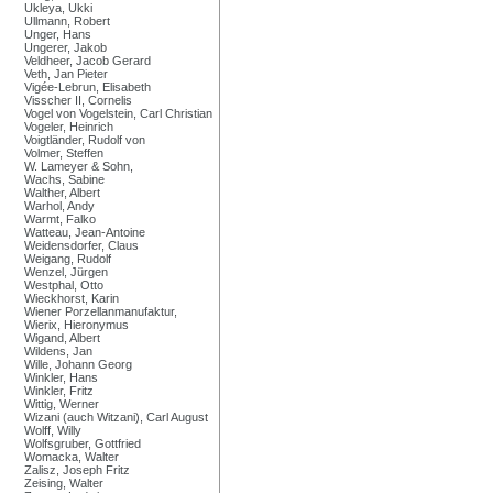
Ukleya, Ukki
Ullmann, Robert
Unger, Hans
Ungerer, Jakob
Veldheer, Jacob Gerard
Veth, Jan Pieter
Vigée-Lebrun, Elisabeth
Visscher II, Cornelis
Vogel von Vogelstein, Carl Christian
Vogeler, Heinrich
Voigtländer, Rudolf von
Volmer, Steffen
W. Lameyer & Sohn,
Wachs, Sabine
Walther, Albert
Warhol, Andy
Warmt, Falko
Watteau, Jean-Antoine
Weidensdorfer, Claus
Weigang, Rudolf
Wenzel, Jürgen
Westphal, Otto
Wieckhorst, Karin
Wiener Porzellanmanufaktur,
Wierix, Hieronymus
Wigand, Albert
Wildens, Jan
Wille, Johann Georg
Winkler, Hans
Winkler, Fritz
Wittig, Werner
Wizani (auch Witzani), Carl August
Wolff, Willy
Wolfsgruber, Gottfried
Womacka, Walter
Zalisz, Joseph Fritz
Zeising, Walter