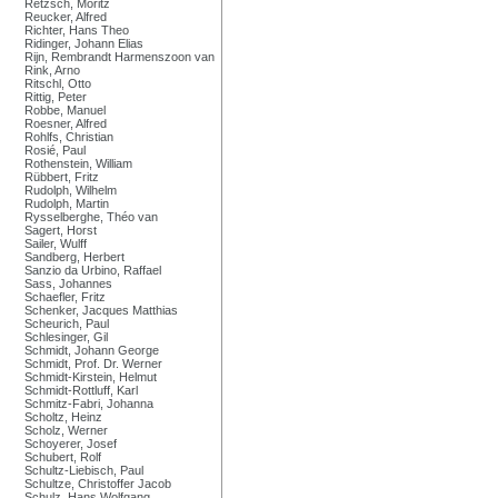
Retzsch, Moritz
Reucker, Alfred
Richter, Hans Theo
Ridinger, Johann Elias
Rijn, Rembrandt Harmenszoon van
Rink, Arno
Ritschl, Otto
Rittig, Peter
Robbe, Manuel
Roesner, Alfred
Rohlfs, Christian
Rosié, Paul
Rothenstein, William
Rübbert, Fritz
Rudolph, Wilhelm
Rudolph, Martin
Rysselberghe, Théo van
Sagert, Horst
Sailer, Wulff
Sandberg, Herbert
Sanzio da Urbino, Raffael
Sass, Johannes
Schaefler, Fritz
Schenker, Jacques Matthias
Scheurich, Paul
Schlesinger, Gil
Schmidt, Johann George
Schmidt, Prof. Dr. Werner
Schmidt-Kirstein, Helmut
Schmidt-Rottluff, Karl
Schmitz-Fabri, Johanna
Scholtz, Heinz
Scholz, Werner
Schoyerer, Josef
Schubert, Rolf
Schultz-Liebisch, Paul
Schultze, Christoffer Jacob
Schulz, Hans Wolfgang