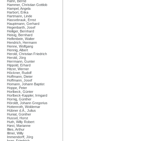
Hahn, Bernd
Hammer, Christian Gottlob
Hampel, Angela
Harbort, Erika
Hartmann, Linde
Hassebrauk, Ernst
Hauptmann, Gerhard
Hegenbarth, Josef
Heiliger, Bernhard
Heisig, Bernhard
Helfenbein, Walter
Hendrich, Hermann
Henne, Wolfgang
Hennig, Albert
Herold, Christian Friedrich
Herold, Jörg
Herrmann, Gunter
Hippold, Erhard
Hitzer, Werner
Höckner, Rudolf
Hoffmann, Dieter
Hoffmann, Josef
Homann, Johann Baptist
Hoppe, Peter
Horlbeck, Günter
Horlbeck-Kappler, Irmgard
Hornig, Günther
Höroldt, Johann Gregorius
Hottenroth, Woldemar
Hübner d.Ä., Julius
Huniat, Günther
Hussel, Horst
Huth, Willy Robert
Høst, Marianne
Illies, Arthur
Illmer, Willy
Immendorff, Jörg
Iwan, Friedrich