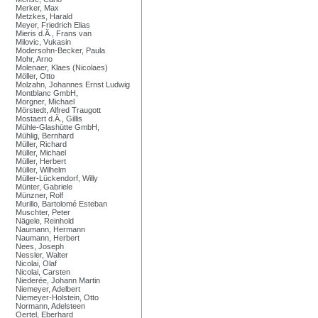
Merker, Max
Metzkes, Harald
Meyer, Friedrich Elias
Mieris d.Ä., Frans van
Milovic, Vukasin
Modersohn-Becker, Paula
Mohr, Arno
Molenaer, Klaes (Nicolaes)
Möller, Otto
Molzahn, Johannes Ernst Ludwig
Montblanc GmbH,
Morgner, Michael
Mörstedt, Alfred Traugott
Mostaert d.Ä., Gillis
Mühle-Glashütte GmbH,
Mühlig, Bernhard
Müller, Richard
Müller, Michael
Müller, Herbert
Müller, Wilhelm
Müller-Lückendorf, Willy
Münter, Gabriele
Münzner, Rolf
Murillo, Bartolomé Esteban
Muschter, Peter
Nägele, Reinhold
Naumann, Hermann
Naumann, Herbert
Nees, Joseph
Nessler, Walter
Nicolai, Olaf
Nicolai, Carsten
Niederée, Johann Martin
Niemeyer, Adelbert
Niemeyer-Holstein, Otto
Normann, Adelsteen
Oertel, Eberhard