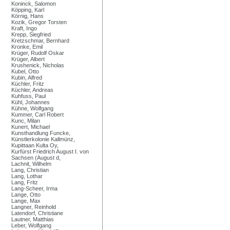
Koninck, Salomon
Köpping, Karl
Körnig, Hans
Kozik, Gregor Torsten
Kraft, Ingo
Krepp, Siegfried
Kretzschmar, Bernhard
Kronke, Emil
Krüger, Rudolf Oskar
Krüger, Albert
Krushenick, Nicholas
Kubel, Otto
Kubin, Alfred
Küchler, Fritz
Küchler, Andreas
Kuhfuss, Paul
Kühl, Johannes
Kühne, Wolfgang
Kummer, Carl Robert
Kunc, Milan
Kunert, Michael
Kunsthandlung Funcke,
Künstlerkolonie Kallmünz,
Kupittaan Kulta Oy,
Kurfürst Friedrich August I. von
Sachsen (August d,
Lachnit, Wilhelm
Lang, Christian
Lang, Lothar
Lang, Fritz
Lang-Scheer, Irma
Lange, Otto
Lange, Max
Langner, Reinhold
Latendorf, Christiane
Lautner, Matthias
Leber, Wolfgang