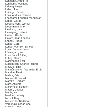
Lehmann, Alfred (?)
Lehmann, Wolfgang
Leiberg, Helge
Leifer, Horst
Leipziger Schule,
Lens, Andries Cornelis
Leonhardi, Eduard Emil August
Lepke, Gerda
Lieberknecht, Werner
Liebermann, Max
Liefrinck, Hans
Liesegang, Helmuth
Lindner, Ulrich
Liotard, Jean-Etienne
Löhner, Rudolf
Lohse, Carl
Lohse-Wächtler, Elfriede
Louis, Johann Jacob
Löwengard, Kurt
Luca Battelli & Cn.,
Lührig, Georg
Mackensen, Fritz
Mackintosh, Charles Rennie
Maetzel, Emil
Magnússon, Ari Alexander Ergis
Magritte, René
Mailick, Erik
Manuwald, Rudolf
Marcks, Gerhard
Maro, Antonio
Marzynski, Siegbert
Maurin, Charles
Mediz, Karl
Meidner, Ludwig
Meisel, Hugo
Meister der Radiborer
Verkündigungsgruppe,
Mense, Carlo