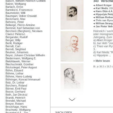
Baisch, Wilhelm Heinrich Gottlieb
343 Verschie
Balzer, Wolfgang
Albert Krüger
Barlach, Ernst
Karl Mediz
186
Bartolozzi, Francesco
Hans Olde d.Ä
Baumeister, Willi
Hippolyte Peti
Baumgart, Volker Oswald
William Rothe
Beckmann, Max
Théo van Rys
Behrens, Peter
William Stran
Bellangé, Pierre-Antoine
Jan Pieter Vet
Bemmel, Karl Sebastian von
Berchem (Berghem), Nicolaes
Holzstich / sech
Claesz Pietersz.
oder monogrammi
Bergander, Rudolf
Jahrgang. Zum T
Berger, Willy
a) Albert Krüge
Berlit, Rüdiger
b) Jan Veth "Jo
Berndt, Carl
c) Theo van Ry
Berndt, Siegfried
3.
Beutner, Johannes
d) Karl Mediz "
Beyer, Johann Christian Wilhelm
e) Hippolyte
...
Biedermann, Wolfgang E.
> Mehr lesen
Bielohlawek, Werner
Blechschmidt, Günther
Bl. je 36,5 x 28,5 
Böckstiegel, Peter August
Böhm, Eduard
Böhme, Lothar
Böhme, Hans-Ludwig
Böhringer, Konrad Immanuel
Bolz, Dr. Lothar
Borchers, Roland
Börner, Emil Paul
Bosse, Gerhard
Both, Jan Dircksz
Brandt, Heinrich
Brendel, Michael
Breyer, Robert
Brockhage, Hans
Bruchwitz, Wolfgang
NACH OBEN
Brueghel d.Ä., Jan