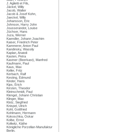
J. Aglietti et Fils,
Jäckel, Willy
Jacob, Walter
Jacob & Josef Kohn,
Jaeckel, Willy
Johansson, Eric
Johnson, Harry John
Jousserandot, Louise
Jüchser, Hans
Juza, Werner
Kaendler, Johann Joachim
Kaiser, Friedrich Peter
Kammerer, Anton Paul
Kandinsky, Wassily
Kaplan, Anatoli
Kasten, Petra
Kastner (Beerkast), Manfred
Kaufmann, Paul
Kaus, Max
Keller, Fritz
Kerbach, Ralf
Kesting, Edmund
Kinder, Hans
Kips, Erich
Kirsten, Theodor
Kleinschmidt, Paul
Klengel, Johann Christian
Klinger, Max
Klotz, Siegfried
Knispel, Ulrich
Kohl, Gottfried
Kohlmann, Hermann
Kokoschka, Oskar
Kolbe, Ernst
Kollwitz, Käthe
Königliche Porzellan-Manufaktur
Berlin,