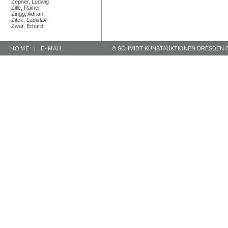
Zepner, Ludwig
Zille, Rainer
Zingg, Adrian
Zitek, Ladislav
Zwar, Erhard
HOME
|
E-MAIL
© SCHMIDT KUNSTAUKTIONEN DRESDEN