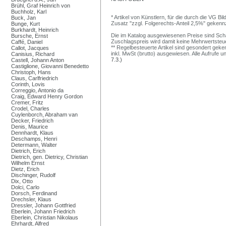
Brühl, Graf Heinrich von
Buchholz, Karl
* Artikel von Künstlern, für die durch die VG 
Buck, Jan
Zusatz "zzgl. Folgerechts-Anteil 2,5%" gekenn
Bunge, Kurt
Burkhardt, Heinrich
Die im Katalog ausgewiesenen Preise sind Schätz
Bursche, Ernst
Zuschlagspreis wird damit keine Mehrwertsteu
Caffé, Daniel
** Regelbesteuerte Artikel sind gesondert geken
Callot, Jacques
inkl. MwSt (brutto) ausgewiesen. Alle Aufrufe 
Canisius, Richard
7.3.)
Castell, Johann Anton
Castiglione, Giovanni Benedetto
Christoph, Hans
Claus, Carlfriedrich
Corinth, Lovis
Correggio, Antonio da
Craig, Edward Henry Gordon
Cremer, Fritz
Crodel, Charles
Cuylenborch, Abraham van
Decker, Friedrich
Denis, Maurice
Dennhardt, Klaus
Deschamps, Henri
Determann, Walter
Dietrich, Erich
Dietrich, gen. Dietricy, Christian
Wilhelm Ernst
Dietz, Erich
Dischinger, Rudolf
Dix, Otto
Dolci, Carlo
Dorsch, Ferdinand
Drechsler, Klaus
Dressler, Johann Gottfried
Eberlein, Johann Friedrich
Eberlein, Christian Nikolaus
Ehrhardt, Alfred