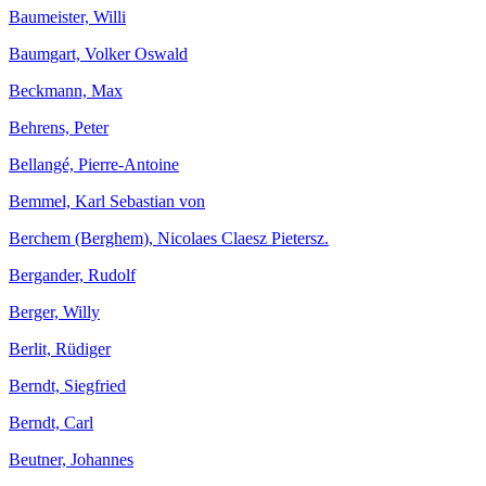
Baumeister, Willi
Baumgart, Volker Oswald
Beckmann, Max
Behrens, Peter
Bellangé, Pierre-Antoine
Bemmel, Karl Sebastian von
Berchem (Berghem), Nicolaes Claesz Pietersz.
Bergander, Rudolf
Berger, Willy
Berlit, Rüdiger
Berndt, Siegfried
Berndt, Carl
Beutner, Johannes