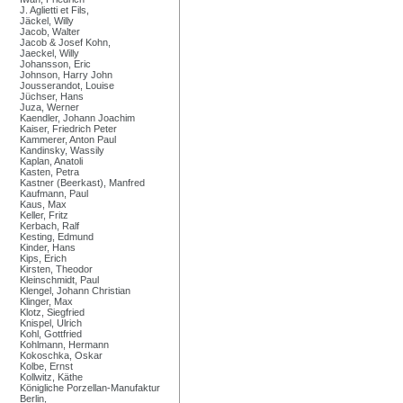
J. Aglietti et Fils,
Jäckel, Willy
Jacob, Walter
Jacob & Josef Kohn,
Jaeckel, Willy
Johansson, Eric
Johnson, Harry John
Jousserandot, Louise
Jüchser, Hans
Juza, Werner
Kaendler, Johann Joachim
Kaiser, Friedrich Peter
Kammerer, Anton Paul
Kandinsky, Wassily
Kaplan, Anatoli
Kasten, Petra
Kastner (Beerkast), Manfred
Kaufmann, Paul
Kaus, Max
Keller, Fritz
Kerbach, Ralf
Kesting, Edmund
Kinder, Hans
Kips, Erich
Kirsten, Theodor
Kleinschmidt, Paul
Klengel, Johann Christian
Klinger, Max
Klotz, Siegfried
Knispel, Ulrich
Kohl, Gottfried
Kohlmann, Hermann
Kokoschka, Oskar
Kolbe, Ernst
Kollwitz, Käthe
Königliche Porzellan-Manufaktur
Berlin,