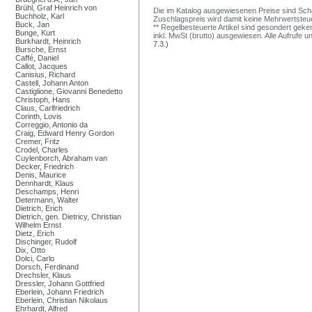
Brühl, Graf Heinrich von
Die im Katalog ausgewiesenen Preise sind Schätz
Buchholz, Karl
Zuschlagspreis wird damit keine Mehrwertsteu
Buck, Jan
** Regelbesteuerte Artikel sind gesondert geken
Bunge, Kurt
inkl. MwSt (brutto) ausgewiesen. Alle Aufrufe 
Burkhardt, Heinrich
7.3.)
Bursche, Ernst
Caffé, Daniel
Callot, Jacques
Canisius, Richard
Castell, Johann Anton
Castiglione, Giovanni Benedetto
Christoph, Hans
Claus, Carlfriedrich
Corinth, Lovis
Correggio, Antonio da
Craig, Edward Henry Gordon
Cremer, Fritz
Crodel, Charles
Cuylenborch, Abraham van
Decker, Friedrich
Denis, Maurice
Dennhardt, Klaus
Deschamps, Henri
Determann, Walter
Dietrich, Erich
Dietrich, gen. Dietricy, Christian
Wilhelm Ernst
Dietz, Erich
Dischinger, Rudolf
Dix, Otto
Dolci, Carlo
Dorsch, Ferdinand
Drechsler, Klaus
Dressler, Johann Gottfried
Eberlein, Johann Friedrich
Eberlein, Christian Nikolaus
Ehrhardt, Alfred