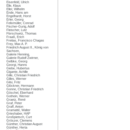
Eisenfeld, Ulrich
Elle, Klaus
Eller, Wilhelm
Ende, Hans am
Engelhardt, Horst
Erler, Georg
Felixmüller, Conrad
Fischer-Gurig, Adolf
Fleischer, Lutz
Florschuetz, Thomas
Fraaß, Erich
Freitas, Francisco Chagas
Frey, Max A. P.
Friedrich August II., König von
Sachsen,
Galerie Henning,
Galerie Rudolf Zwirner,
Gelbke, Georg
Georgi, Hanns
Giebe, Hubertus
Gigante, Achille
Gille, Christian Friedrich
Gilles, Werner
Gilsi, Fritz
Glöckner, Hermann
Gonne, Christian Friedrich
Göschel, Eberhard
Gothein, Werner
Graetz, René
Graf, Peter
Graff, Anton
Gramatté, Walter
Grieshaber, HAP
Großpietsch, Curt
Gröszer, Clemens
Günther, Christian August
Günther, Herta