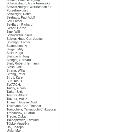
Schwarzbach, Anna Franziska
Schwarzburger Werkstätten für
Porzellankunst,
Schweiger, Detlef
Seehaus, Paul Adolf
Sell, Lothar
Seyffarth, Richard
Sieber, Gerda
Sitte, Willi
Sobolewski, Klaus
Spieler, Hugo Carl Justus
Sprenger, Lothar
Stampanoni, A.
Steger, Milly
Stein, Hugo
Steinbach, Jörg
Stengel, Gerhard
Sterl, Robert Hermann
Stoss, Veit
Strang, William
Strang, Peter
Stroff, Karel
Süß, Klaus
SWATCH,
Taiery, A. von
Tarlatt, Ulrich
Testoni, Alfredo
Tetzner, Heinz
Thamm, Gustav Adolf
Thiemann, Carl Theodor
Tomochika, Yamaguchi Chikuyôsai
Trendafilov, Gudrun
Trepte, Oskar
Tschaplowitz, Edmund
Tübke, Angelika
Uhl, Joseph
Uhlig, Max