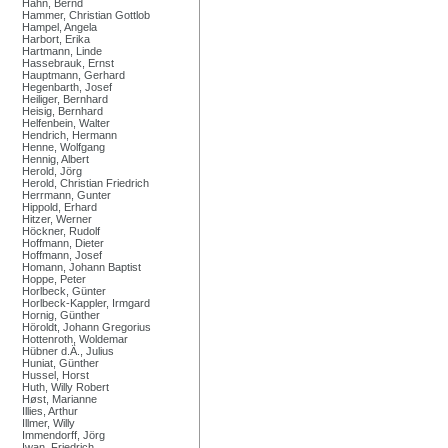
Hahn, Bernd
Hammer, Christian Gottlob
Hampel, Angela
Harbort, Erika
Hartmann, Linde
Hassebrauk, Ernst
Hauptmann, Gerhard
Hegenbarth, Josef
Heiliger, Bernhard
Heisig, Bernhard
Helfenbein, Walter
Hendrich, Hermann
Henne, Wolfgang
Hennig, Albert
Herold, Jörg
Herold, Christian Friedrich
Herrmann, Gunter
Hippold, Erhard
Hitzer, Werner
Höckner, Rudolf
Hoffmann, Dieter
Hoffmann, Josef
Homann, Johann Baptist
Hoppe, Peter
Horlbeck, Günter
Horlbeck-Kappler, Irmgard
Hornig, Günther
Höroldt, Johann Gregorius
Hottenroth, Woldemar
Hübner d.Ä., Julius
Huniat, Günther
Hussel, Horst
Huth, Willy Robert
Høst, Marianne
Illies, Arthur
Illmer, Willy
Immendorff, Jörg
Iwan, Friedrich