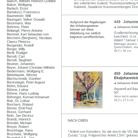
Baisch, Wilhelm Heinrich Gottlieb
der väterlichen Galerie "Kunstausstellung 
Balzer, Wolfgang
Kabinett, Staatliche Kunstsammlungen Dre
Barlach, Ernst
Bartolozzi, Francesco
Baumeister, Willi
Baumgart, Volker Oswald
449 Johannes
Beckmann, Max
Behrens, Peter
Johannes Küh
Bellangé, Pierre-Antoine
Grafitzeichnung 
Bemmel, Karl Sebastian von
kaschiert. U.re.
Berchem (Berghem), Nicolaes
datiert "Januar 
Claesz Pietersz.
Bildträger deutlic
Bergander, Rudolf
Quetschfalten, et
Berger, Willy
38,5 x 30 cm.
Berlit, Rüdiger
Berndt, Carl
Berndt, Siegfried
Beutner, Johannes
Beyer, Johann Christian Wilhelm
Biedermann, Wolfgang E.
450 Johannes
Bielohlawek, Werner
Blutjohannisb
Blechschmidt, Günther
Böckstiegel, Peter August
Johannes Küh
Böhm, Eduard
Aquarell auf Aqu
Böhme, Lothar
50".
Böhme, Hans-Ludwig
Verso leicht atelie
Böhringer, Konrad Immanuel
34,5 x 27,3 cm.
Bolz, Dr. Lothar
Borchers, Roland
Börner, Emil Paul
Bosse, Gerhard
Both, Jan Dircksz
Brandt, Heinrich
NACH OBEN
Brendel, Michael
Breyer, Robert
Brockhage, Hans
* Artikel von Künstlern, für die durch die VG 
Bruchwitz, Wolfgang
Zusatz "zzgl. Folgerechts-Anteil 2,5%" gekenn
Brueghel d.Ä., Jan