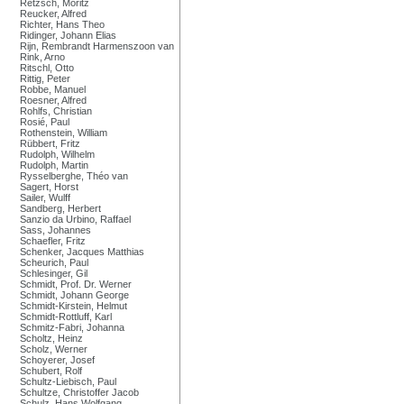
Retzsch, Moritz
Reucker, Alfred
Richter, Hans Theo
Ridinger, Johann Elias
Rijn, Rembrandt Harmenszoon van
Rink, Arno
Ritschl, Otto
Rittig, Peter
Robbe, Manuel
Roesner, Alfred
Rohlfs, Christian
Rosié, Paul
Rothenstein, William
Rübbert, Fritz
Rudolph, Wilhelm
Rudolph, Martin
Rysselberghe, Théo van
Sagert, Horst
Sailer, Wulff
Sandberg, Herbert
Sanzio da Urbino, Raffael
Sass, Johannes
Schaefler, Fritz
Schenker, Jacques Matthias
Scheurich, Paul
Schlesinger, Gil
Schmidt, Prof. Dr. Werner
Schmidt, Johann George
Schmidt-Kirstein, Helmut
Schmidt-Rottluff, Karl
Schmitz-Fabri, Johanna
Scholtz, Heinz
Scholz, Werner
Schoyerer, Josef
Schubert, Rolf
Schultz-Liebisch, Paul
Schultze, Christoffer Jacob
Schulz, Hans Wolfgang