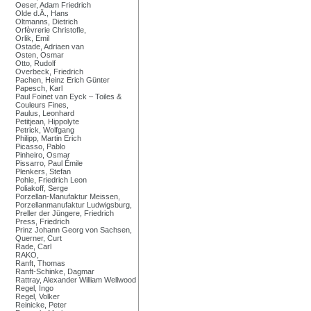
Oeser, Adam Friedrich
Olde d.Ä., Hans
Oltmanns, Dietrich
Orfèvrerie Christofle,
Orlik, Emil
Ostade, Adriaen van
Osten, Osmar
Otto, Rudolf
Overbeck, Friedrich
Pachen, Heinz Erich Günter
Papesch, Karl
Paul Foinet van Eyck – Toiles &
Couleurs Fines,
Paulus, Leonhard
Petitjean, Hippolyte
Petrick, Wolfgang
Philipp, Martin Erich
Picasso, Pablo
Pinheiro, Osmar
Pissarro, Paul Émile
Plenkers, Stefan
Pohle, Friedrich Leon
Poliakoff, Serge
Porzellan-Manufaktur Meissen,
Porzellanmanufaktur Ludwigsburg,
Preller der Jüngere, Friedrich
Press, Friedrich
Prinz Johann Georg von Sachsen,
Querner, Curt
Rade, Carl
RAKO,
Ranft, Thomas
Ranft-Schinke, Dagmar
Rattray, Alexander William Wellwood
Regel, Ingo
Regel, Volker
Reinicke, Peter