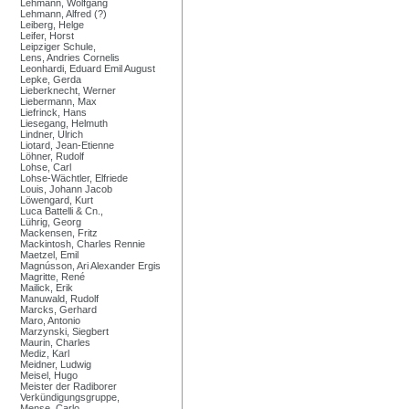
Lehmann, Wolfgang
Lehmann, Alfred (?)
Leiberg, Helge
Leifer, Horst
Leipziger Schule,
Lens, Andries Cornelis
Leonhardi, Eduard Emil August
Lepke, Gerda
Lieberknecht, Werner
Liebermann, Max
Liefrinck, Hans
Liesegang, Helmuth
Lindner, Ulrich
Liotard, Jean-Etienne
Löhner, Rudolf
Lohse, Carl
Lohse-Wächtler, Elfriede
Louis, Johann Jacob
Löwengard, Kurt
Luca Battelli & Cn.,
Lührig, Georg
Mackensen, Fritz
Mackintosh, Charles Rennie
Maetzel, Emil
Magnússon, Ari Alexander Ergis
Magritte, René
Mailick, Erik
Manuwald, Rudolf
Marcks, Gerhard
Maro, Antonio
Marzynski, Siegbert
Maurin, Charles
Mediz, Karl
Meidner, Ludwig
Meisel, Hugo
Meister der Radiborer
Verkündigungsgruppe,
Mense, Carlo