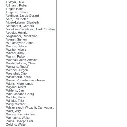
Ukleya, Ukki
Ullmann, Robert
Unger, Hans
Ungerer, Jakob
Veldheer, Jacob Gerard
Veth, Jan Pieter
Vigée-Lebrun, Elisabeth
Visscher II, Cornelis
Vogel von Vogelstein, Carl Christian
Vogeler, Heinrich
Voigtländer, Rudolf von
Volmer, Steffen
W. Lameyer & Sohn,
Wachs, Sabine
Walther, Albert
Warhol, Andy
Warmt, Falko
Watteau, Jean-Antoine
Weidensdorfer, Claus
Weigang, Rudolf
Wenzel, Jürgen
Westphal, Otto
Wieckhorst, Karin
Wiener Porzellanmanufaktur,
Wierix, Hieronymus
Wigand, Albert
Wildens, Jan
Wille, Johann Georg
Winkler, Hans
Winkler, Fritz
Wittig, Werner
Wizani (auch Witzani), Carl August
Wolff, Willy
Wolfsgruber, Gottfried
Womacka, Walter
Zalisz, Joseph Fritz
Zeising, Walter