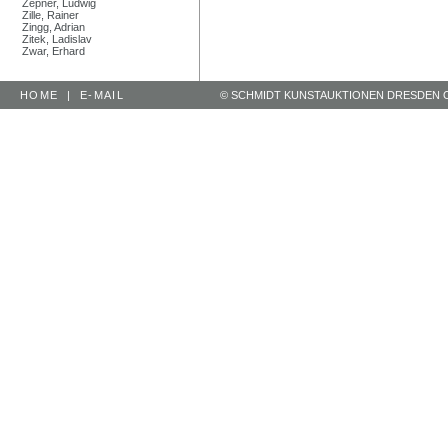
Zepner, Ludwig
Zille, Rainer
Zingg, Adrian
Zitek, Ladislav
Zwar, Erhard
HOME
|
E-MAIL
© SCHMIDT KUNSTAUKTIONEN DRESDEN