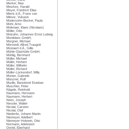
Merker, Max
Metzkes, Harald
Meyer, Friedrich Elias
Mieris d.Ä., Frans van
Milovic, Vukasin
Modersohn-Becker, Paula
Mohr, Arno
Molenaer, Klaes (Nicolaes)
Möller, Otto
Molzahn, Johannes Ernst Ludwig
Montblanc GmbH,
Morgner, Michael
Mörstedt, Alfred Traugott
Mostaert d.Ä., Gillis
Mühle-Glashütte GmbH,
Mühlig, Bernhard
Müller, Michael
Müller, Herbert
Müller, Wilhelm
Müller, Richard
Müller-Lückendorf, Willy
Münter, Gabriele
Münzner, Rolf
Murillo, Bartolomé Esteban
Muschter, Peter
Nägele, Reinhold
Naumann, Hermann
Naumann, Herbert
Nees, Joseph
Nessler, Walter
Nicolai, Carsten
Nicolai, Olaf
Niederée, Johann Martin
Niemeyer, Adelbert
Niemeyer-Holstein, Otto
Normann, Adelsteen
Oertel, Eberhard