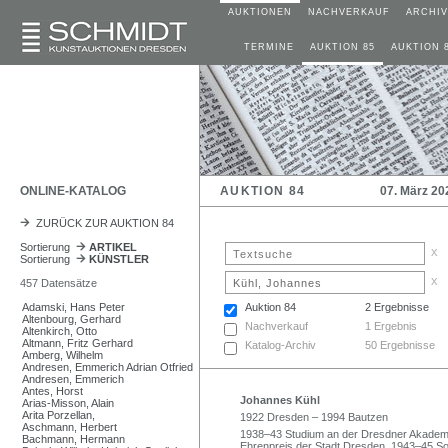
AUKTIONEN
NACHVERKAUF
ARCHIV
TERMINE
AUKTION 85
AUKTION 
ONLINE-KATALOG
AUKTION 84
07. März 20
ZURÜCK ZUR AUKTION 84
Sortierung
ARTIKEL
x
Sortierung
KÜNSTLER
x
457 Datensätze
Adamski, Hans Peter
Auktion 84
2 Ergebnisse
Altenbourg, Gerhard
Nachverkauf
1 Ergebnis
Altenkirch, Otto
Altmann, Fritz Gerhard
Katalog-Archiv
50 Ergebnisse
Amberg, Wilhelm
Andresen, Emmerich Adrian Otfried
Andresen, Emmerich
Antes, Horst
Johannes Kühl
Arias-Misson, Alain
Arita Porzellan,
1922 Dresden – 1994 Bautzen
Aschmann, Herbert
1938–43 Studium an der Dresdner Akademie
Bachmann, Hermann
Ehrenpreis der Stadt Dresden. 1943–45 So