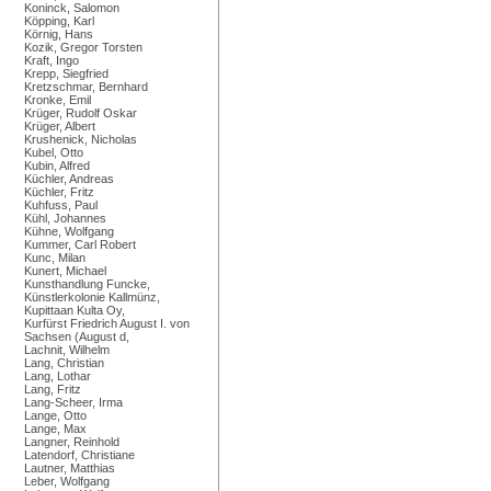
Koninck, Salomon
Köpping, Karl
Körnig, Hans
Kozik, Gregor Torsten
Kraft, Ingo
Krepp, Siegfried
Kretzschmar, Bernhard
Kronke, Emil
Krüger, Rudolf Oskar
Krüger, Albert
Krushenick, Nicholas
Kubel, Otto
Kubin, Alfred
Küchler, Andreas
Küchler, Fritz
Kuhfuss, Paul
Kühl, Johannes
Kühne, Wolfgang
Kummer, Carl Robert
Kunc, Milan
Kunert, Michael
Kunsthandlung Funcke,
Künstlerkolonie Kallmünz,
Kupittaan Kulta Oy,
Kurfürst Friedrich August I. von
Sachsen (August d,
Lachnit, Wilhelm
Lang, Christian
Lang, Lothar
Lang, Fritz
Lang-Scheer, Irma
Lange, Otto
Lange, Max
Langner, Reinhold
Latendorf, Christiane
Lautner, Matthias
Leber, Wolfgang