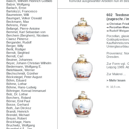
Baisch, Wilhelm Heinrich Gottlieb
Konvolut ausgewählter Arbeiten nun im Be
Balzer, Wolfgang
Barlach, Ernst
Bartolozzi, Francesco
Baumeister, Willi
602 Teedose m
Baumgart, Volker Oswald
(zugeschr. / i
Beckmann, Max
Christian Frie
Behrens, Peter
Porzellan-Man
Bellangé, Pierre-Antoine
Rudolf Weiga
Bemmel, Karl Sebastian von
Berchem (Berghem), Nicolaes
Porzellan, glasi
Claesz Pietersz.
Goldspitzenbord
Bergander, Rudolf
Kauffahrteiszene
Berger, Willy
Unterglasurblau
Berlit, Rüdiger
Berndt, Siegfried
Provenienz: Nor
Berndt, Carl
Dresden.
Beutner, Johannes
Beyer, Johann Christian Wilhelm
Zur Form vgl.: 
Biedermann, Wolfgang E.
Leipzig 1989. Ab
Bielohlawek, Werner
Blechschmidt, Günther
Zur Malerei
...
Böckstiegel, Peter August
Böhm, Eduard
> Mehr lesen
Böhme, Lothar
Böhme, Hans-Ludwig
H. 10,5 cm.
Böhringer, Konrad Immanuel
Bolz, Dr. Lothar
Borchers, Roland
Börner, Emil Paul
Bosse, Gerhard
Both, Jan Dircksz
Brandt, Heinrich
Brendel, Michael
Breyer, Robert
Brockhage, Hans
Bruchwitz, Wolfgang
Brueghel d.Ä., Jan