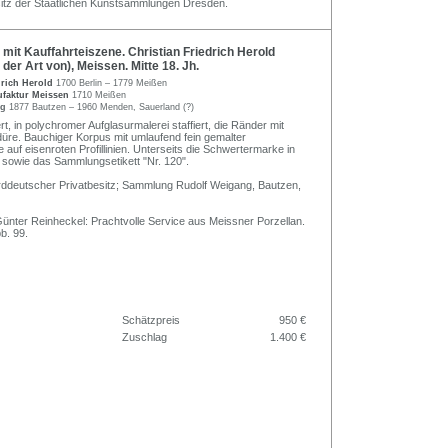
sitz der Staatlichen Kunstsammlungen Dresden.
it Kauffahrteiszene. Christian Friedrich Herold
n der Art von), Meissen. Mitte 18. Jh.
drich Herold
1700 Berlin – 1779 Meißen
ufaktur Meissen
1710 Meißen
ng
1877 Bautzen – 1960 Menden, Sauerland (?)
ert, in polychromer Aufglasurmalerei staffiert, die Ränder mit
üre. Bauchiger Korpus mit umlaufend fein gemalter
 auf eisenroten Profillinien. Unterseits die Schwertermarke in
 sowie das Sammlungsetikett "Nr. 120".
ddeutscher Privatbesitz; Sammlung Rudolf Weigang, Bautzen,
Günter Reinheckel: Prachtvolle Service aus Meissner Porzellan.
b. 99.
Schätzpreis
950 €
Zuschlag
1.400 €