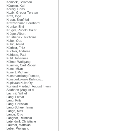
Koninck, Salomon
Köpping, Karl
Körnig, Hans
Kozik, Gregor Torsten
Kraft, Ingo
Krepp, Siegfried
Kretzschmar, Bernhard
Kronke, Emil
Krüger, Rudolf Oskar
Krüger, Albert
Krushenick, Nicholas
Kubel, Otto
Kubin, Alfred
Küchler, Fritz
Küchler, Andreas
Kuhfuss, Paul
Kühl, Johannes
Kühne, Wolfgang
Kummer, Carl Robert
Kunc, Milan
Kunert, Michael
Kunsthandlung Funcke,
Künstlerkolonie Kallmünz,
Kupittaan Kulta Oy,
Kurfürst Friedrich August I. von
Sachsen (August d,
Lachnit, Wilhelm
Lang, Lothar
Lang, Fritz
Lang, Christian
Lang-Scheer, Irma
Lange, Max
Lange, Otto
Langner, Reinhold
Latendorf, Christiane
Lautner, Matthias
Leber, Wolfgang