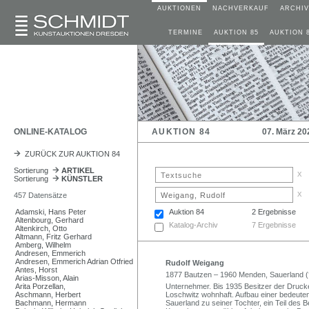
AUKTIONEN
NACHVERKAUF
ARCHIV
TERMINE
AUKTION 85
AUKTION 
ONLINE-KATALOG
AUKTION 84
07. März 20
ZURÜCK ZUR AUKTION 84
Sortierung
ARTIKEL
x
Sortierung
KÜNSTLER
x
457 Datensätze
Adamski, Hans Peter
Auktion 84
2 Ergebnisse
Altenbourg, Gerhard
Katalog-Archiv
7 Ergebnisse
Altenkirch, Otto
Altmann, Fritz Gerhard
Amberg, Wilhelm
Andresen, Emmerich
Andresen, Emmerich Adrian Otfried
Rudolf Weigang
Antes, Horst
1877 Bautzen – 1960 Menden, Sauerland (
Arias-Misson, Alain
Arita Porzellan,
Unternehmer. Bis 1935 Besitzer der Druc
Aschmann, Herbert
Loschwitz wohnhaft. Aufbau einer bedeut
Bachmann, Hermann
Sauerland zu seiner Tochter, ein Teil des 