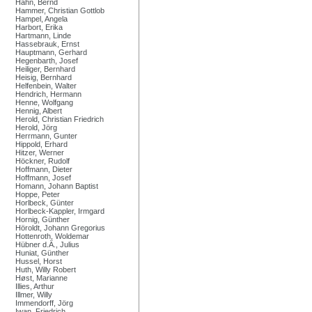
Hahn, Bernd
Hammer, Christian Gottlob
Hampel, Angela
Harbort, Erika
Hartmann, Linde
Hassebrauk, Ernst
Hauptmann, Gerhard
Hegenbarth, Josef
Heiliger, Bernhard
Heisig, Bernhard
Helfenbein, Walter
Hendrich, Hermann
Henne, Wolfgang
Hennig, Albert
Herold, Christian Friedrich
Herold, Jörg
Herrmann, Gunter
Hippold, Erhard
Hitzer, Werner
Höckner, Rudolf
Hoffmann, Dieter
Hoffmann, Josef
Homann, Johann Baptist
Hoppe, Peter
Horlbeck, Günter
Horlbeck-Kappler, Irmgard
Hornig, Günther
Höroldt, Johann Gregorius
Hottenroth, Woldemar
Hübner d.Ä., Julius
Huniat, Günther
Hussel, Horst
Huth, Willy Robert
Høst, Marianne
Illies, Arthur
Illmer, Willy
Immendorff, Jörg
Iwan, Friedrich