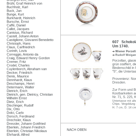
Brühl, Graf Heinrich von
Buchholz, Karl
Buck, Jan
Bunge, Kurt
Burkhardt, Heinrich
Bursche, Ernst
Caffé, Daniel
Callot, Jacques
Canisius, Richard
Castell, Johann Anton
Castiglione, Giovanni Benedetto
607 Schokola
Christoph, Hans
Um 1740.
Claus, Carlfriedrich
Corinth, Lovis
Wiener Porzel
Correggio, Antonio da
Rudolf Weiga
Craig, Edward Henry Gordon
Porzellan, glasi
Cremer, Fritz
grün staffiert,
Crodel, Charles
Bindenschild in
Cuylenborch, Abraham van
"5", die Unterta
Decker, Friedrich
Denis, Maurice
Provenienz: Nor
Dennhardt, Klaus
Dresden.
Deschamps, Henri
Determann, Walter
Zur Form und Be
Dietrich, Erich
Kostbarkeiten a
Dietrich, gen. Dietricy, Christian
Nr. 71, S. 225, 
Wilhelm Ernst
Untertasse mit alt
Dietz, Erich
Chips. Vergoldung u
Dischinger, Rudolf
H. 7 cm, D. 14 cm
Dix, Otto
Dolci, Carlo
Dorsch, Ferdinand
Drechsler, Klaus
Dressler, Johann Gottfried
Eberlein, Johann Friedrich
NACH OBEN
Eberlein, Christian Nikolaus
Ehrhardt, Alfred