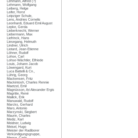
Lehmann, Alfred (?)
Lehmann, Wolfgang
Leiberg, Helge
Leifer, Horst
Leipziger Schule,
Lens, Andries Cornelis
Leonhardi, Eduard Emil August
Lepke, Gerda
Lieberknecht, Werner
Liebermann, Max
Liefrinck, Hans
Liesegang, Helmuth
Lindner, Ulrich
Liotard, Jean-Etienne
Löhner, Rudolf
Lohse, Carl
Lohse-Wächtler, Elfriede
Louis, Johann Jacob
Löwengard, Kurt
Luca Battelli & Cn.,
Lührig, Georg
Mackensen, Fritz
Mackintosh, Charles Rennie
Maetzel, Emil
Magnússon, Ari Alexander Ergis
Magritte, René
Mailick, Erik
Manuwald, Rudolf
Marcks, Gerhard
Maro, Antonio
Marzynski, Siegbert
Maurin, Charles
Mediz, Karl
Meidner, Ludwig
Meisel, Hugo
Meister der Radiborer
Verkündigungsgruppe,
Mense, Carlo