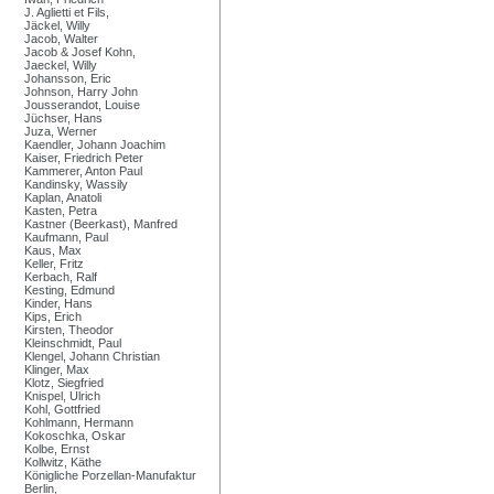
J. Aglietti et Fils,
Jäckel, Willy
Jacob, Walter
Jacob & Josef Kohn,
Jaeckel, Willy
Johansson, Eric
Johnson, Harry John
Jousserandot, Louise
Jüchser, Hans
Juza, Werner
Kaendler, Johann Joachim
Kaiser, Friedrich Peter
Kammerer, Anton Paul
Kandinsky, Wassily
Kaplan, Anatoli
Kasten, Petra
Kastner (Beerkast), Manfred
Kaufmann, Paul
Kaus, Max
Keller, Fritz
Kerbach, Ralf
Kesting, Edmund
Kinder, Hans
Kips, Erich
Kirsten, Theodor
Kleinschmidt, Paul
Klengel, Johann Christian
Klinger, Max
Klotz, Siegfried
Knispel, Ulrich
Kohl, Gottfried
Kohlmann, Hermann
Kokoschka, Oskar
Kolbe, Ernst
Kollwitz, Käthe
Königliche Porzellan-Manufaktur
Berlin,