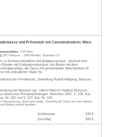
dentasse und Présentoir mit Camaieumalerei. Wien.
lanmanufaktur
1718 Wien
ng
1877 Bautzen – 1960 Menden, Sauerland (?)
ert, in Schwarzlotmalerei und Aufglasurpurpur, -eisenrot und -
 die Ränder mit Goldspitzenbordüre. Am Boden mit dem
 Unterglasurblau, die Tasse mit gestempelter Weissdreher-Nr.
sse mit undeutlicher Maler-Nr.
ddeutscher Privatbesitz; Sammlung Rudolf Weigang, Bautzen,
malung bei Meissen vgl.: Ullrich Pietsch/ Hetjens Museum:
us deutschen Privatsammlungen. München 1997. S. 106, Kat.-
Kat.-Nr. 181 und S. 227, Kat.-Nr. 184.
er Restaurierung, diese beschädigt. Standring der Tasse mit sehr kleinen
nd Malerei partiell berieben.
.
Schätzpreis
340 €
Zuschlag
300 €