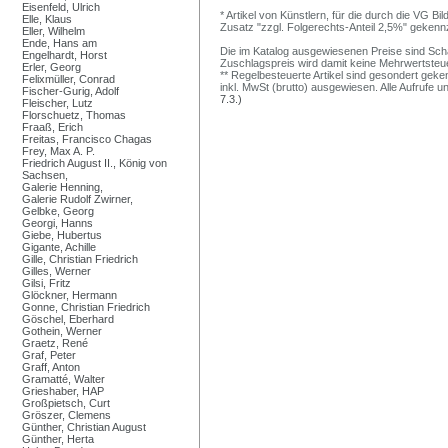
Eisenfeld, Ulrich
* Artikel von Künstlern, für die durch die VG 
Elle, Klaus
Zusatz "zzgl. Folgerechts-Anteil 2,5%" gekenn
Eller, Wilhelm
Ende, Hans am
Die im Katalog ausgewiesenen Preise sind Schätz
Engelhardt, Horst
Zuschlagspreis wird damit keine Mehrwertsteu
Erler, Georg
** Regelbesteuerte Artikel sind gesondert geken
Felixmüller, Conrad
inkl. MwSt (brutto) ausgewiesen. Alle Aufrufe 
Fischer-Gurig, Adolf
7.3.)
Fleischer, Lutz
Florschuetz, Thomas
Fraaß, Erich
Freitas, Francisco Chagas
Frey, Max A. P.
Friedrich August II., König von
Sachsen,
Galerie Henning,
Galerie Rudolf Zwirner,
Gelbke, Georg
Georgi, Hanns
Giebe, Hubertus
Gigante, Achille
Gille, Christian Friedrich
Gilles, Werner
Gilsi, Fritz
Glöckner, Hermann
Gonne, Christian Friedrich
Göschel, Eberhard
Gothein, Werner
Graetz, René
Graf, Peter
Graff, Anton
Gramatté, Walter
Grieshaber, HAP
Großpietsch, Curt
Gröszer, Clemens
Günther, Christian August
Günther, Herta