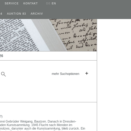
SERVICE
KONTAKT
DE
EN
84
AUKTION 83
ARCHIV
26
+
mehr Suchoptionen
?)
kerei Gebrüder Weigang, Bautzen. Danach in Dresden-
enden Kunstsammlung. 1945 Flucht nach Menden im
Besitzes, darunter auch die Kunstsammlung, blieb zurück. Ein