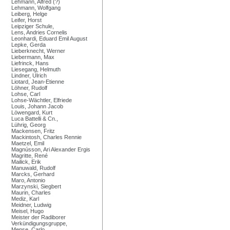
Lehmann, Alfred (?)
Lehmann, Wolfgang
Leiberg, Helge
Leifer, Horst
Leipziger Schule,
Lens, Andries Cornelis
Leonhardi, Eduard Emil August
Lepke, Gerda
Lieberknecht, Werner
Liebermann, Max
Liefrinck, Hans
Liesegang, Helmuth
Lindner, Ulrich
Liotard, Jean-Etienne
Löhner, Rudolf
Lohse, Carl
Lohse-Wächtler, Elfriede
Louis, Johann Jacob
Löwengard, Kurt
Luca Battelli & Cn.,
Lührig, Georg
Mackensen, Fritz
Mackintosh, Charles Rennie
Maetzel, Emil
Magnússon, Ari Alexander Ergis
Magritte, René
Mailick, Erik
Manuwald, Rudolf
Marcks, Gerhard
Maro, Antonio
Marzynski, Siegbert
Maurin, Charles
Mediz, Karl
Meidner, Ludwig
Meisel, Hugo
Meister der Radiborer
Verkündigungsgruppe,
Mense, Carlo