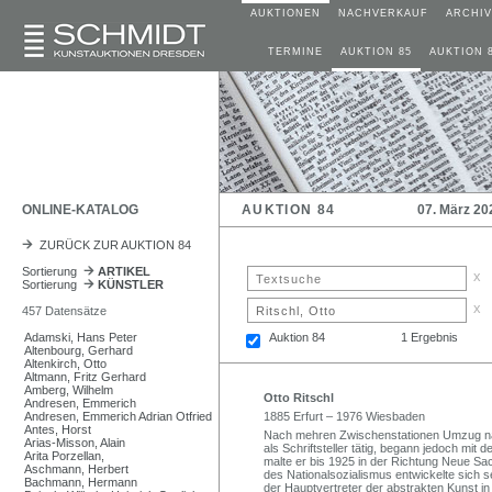
AUKTIONEN
NACHVERKAUF
ARCHIV
TERMINE
AUKTION 85
AUKTION 
ONLINE-KATALOG
AUKTION 84
07. März 20
ZURÜCK ZUR AUKTION 84
Sortierung
ARTIKEL
x
Sortierung
KÜNSTLER
x
457 Datensätze
Adamski, Hans Peter
Auktion 84
1 Ergebnis
Altenbourg, Gerhard
Altenkirch, Otto
Altmann, Fritz Gerhard
Amberg, Wilhelm
Otto Ritschl
Andresen, Emmerich
Andresen, Emmerich Adrian Otfried
1885 Erfurt – 1976 Wiesbaden
Antes, Horst
Nach mehren Zwischenstationen Umzug nac
Arias-Misson, Alain
als Schriftsteller tätig, begann jedoch mit
Arita Porzellan,
malte er bis 1925 in der Richtung Neue Sac
Aschmann, Herbert
des Nationalsozialismus entwickelte sich s
Bachmann, Hermann
der Hauptvertreter der abstrakten Kunst i