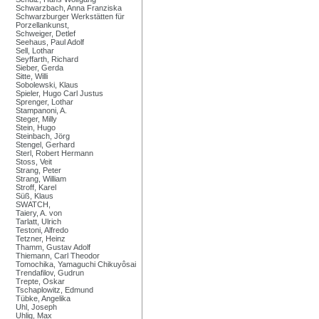
Schwarzbach, Anna Franziska
Schwarzburger Werkstätten für
Porzellankunst,
Schweiger, Detlef
Seehaus, Paul Adolf
Sell, Lothar
Seyffarth, Richard
Sieber, Gerda
Sitte, Willi
Sobolewski, Klaus
Spieler, Hugo Carl Justus
Sprenger, Lothar
Stampanoni, A.
Steger, Milly
Stein, Hugo
Steinbach, Jörg
Stengel, Gerhard
Sterl, Robert Hermann
Stoss, Veit
Strang, Peter
Strang, William
Stroff, Karel
Süß, Klaus
SWATCH,
Taiery, A. von
Tarlatt, Ulrich
Testoni, Alfredo
Tetzner, Heinz
Thamm, Gustav Adolf
Thiemann, Carl Theodor
Tomochika, Yamaguchi Chikuyôsai
Trendafilov, Gudrun
Trepte, Oskar
Tschaplowitz, Edmund
Tübke, Angelika
Uhl, Joseph
Uhlig, Max