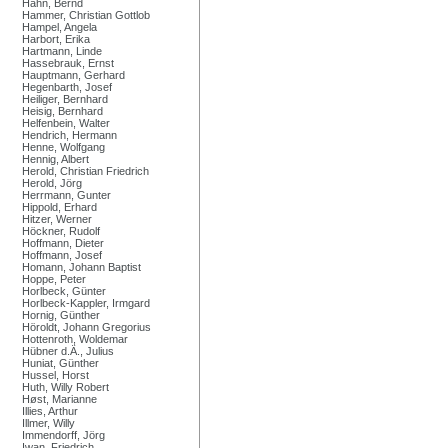
Hahn, Bernd
Hammer, Christian Gottlob
Hampel, Angela
Harbort, Erika
Hartmann, Linde
Hassebrauk, Ernst
Hauptmann, Gerhard
Hegenbarth, Josef
Heiliger, Bernhard
Heisig, Bernhard
Helfenbein, Walter
Hendrich, Hermann
Henne, Wolfgang
Hennig, Albert
Herold, Christian Friedrich
Herold, Jörg
Herrmann, Gunter
Hippold, Erhard
Hitzer, Werner
Höckner, Rudolf
Hoffmann, Dieter
Hoffmann, Josef
Homann, Johann Baptist
Hoppe, Peter
Horlbeck, Günter
Horlbeck-Kappler, Irmgard
Hornig, Günther
Höroldt, Johann Gregorius
Hottenroth, Woldemar
Hübner d.Ä., Julius
Huniat, Günther
Hussel, Horst
Huth, Willy Robert
Høst, Marianne
Illies, Arthur
Illmer, Willy
Immendorff, Jörg
Iwan, Friedrich