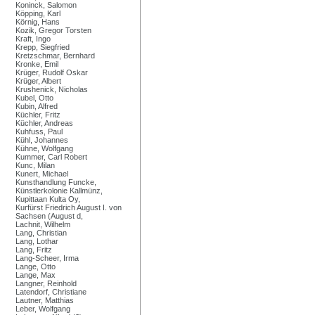
Koninck, Salomon
Köpping, Karl
Körnig, Hans
Kozik, Gregor Torsten
Kraft, Ingo
Krepp, Siegfried
Kretzschmar, Bernhard
Kronke, Emil
Krüger, Rudolf Oskar
Krüger, Albert
Krushenick, Nicholas
Kubel, Otto
Kubin, Alfred
Küchler, Fritz
Küchler, Andreas
Kuhfuss, Paul
Kühl, Johannes
Kühne, Wolfgang
Kummer, Carl Robert
Kunc, Milan
Kunert, Michael
Kunsthandlung Funcke,
Künstlerkolonie Kallmünz,
Kupittaan Kulta Oy,
Kurfürst Friedrich August I. von
Sachsen (August d,
Lachnit, Wilhelm
Lang, Christian
Lang, Lothar
Lang, Fritz
Lang-Scheer, Irma
Lange, Otto
Lange, Max
Langner, Reinhold
Latendorf, Christiane
Lautner, Matthias
Leber, Wolfgang