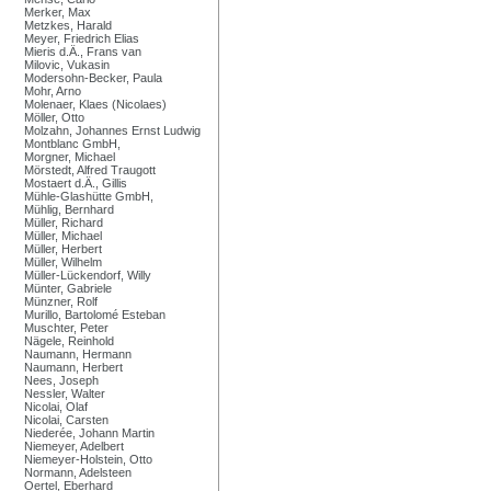
Merker, Max
Metzkes, Harald
Meyer, Friedrich Elias
Mieris d.Ä., Frans van
Milovic, Vukasin
Modersohn-Becker, Paula
Mohr, Arno
Molenaer, Klaes (Nicolaes)
Möller, Otto
Molzahn, Johannes Ernst Ludwig
Montblanc GmbH,
Morgner, Michael
Mörstedt, Alfred Traugott
Mostaert d.Ä., Gillis
Mühle-Glashütte GmbH,
Mühlig, Bernhard
Müller, Richard
Müller, Michael
Müller, Herbert
Müller, Wilhelm
Müller-Lückendorf, Willy
Münter, Gabriele
Münzner, Rolf
Murillo, Bartolomé Esteban
Muschter, Peter
Nägele, Reinhold
Naumann, Hermann
Naumann, Herbert
Nees, Joseph
Nessler, Walter
Nicolai, Olaf
Nicolai, Carsten
Niederée, Johann Martin
Niemeyer, Adelbert
Niemeyer-Holstein, Otto
Normann, Adelsteen
Oertel, Eberhard