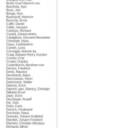
Brühl, Graf Heinrich von
Buchholz, Karl
Buck, Jan
Bunge, Kurt
Burkhardt, Heinrich
Bursche, Ernst
Caffé, Daniel
Callot, Jacques
Canisius, Richard
Castell, Johann Anton
Castiglione, Giovanni Benedetto
Christoph, Hans
Claus, Carlfriedrich
Corinth, Lovis
Correggio, Antonio da
Craig, Edward Henry Gordon
Cremer, Fritz
Crodel, Charles
Cuylenborch, Abraham van
Decker, Friedrich
Denis, Maurice
Dennhardt, Klaus
Deschamps, Henri
Determann, Walter
Dietrich, Erich
Dietrich, gen. Dietricy, Christian
Wilhelm Ernst
Dietz, Erich
Dischinger, Rudolf
Dix, Otto
Dolci, Carlo
Dorsch, Ferdinand
Drechsler, Klaus
Dressler, Johann Gottfried
Eberlein, Johann Friedrich
Eberlein, Christian Nikolaus
Ehrhardt, Alfred