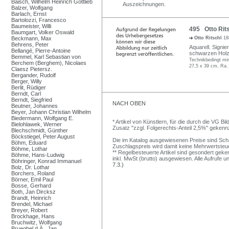
Baisch, Wilhelm Heinrich Gottlieb
Auszeichnungen.
Balzer, Wolfgang
Barlach, Ernst
Bartolozzi, Francesco
Baumeister, Willi
495 Otto Rits
Baumgart, Volker Oswald
Beckmann, Max
Otto Ritschl
18
Behrens, Peter
Aquarell. Signier
Bellangé, Pierre-Antoine
schwarzen Holzl
Bemmel, Karl Sebastian von
Technikbedingt min
Berchem (Berghem), Nicolaes
27,5 x 39 cm, Ra.
Claesz Pietersz.
Bergander, Rudolf
Berger, Willy
Berlit, Rüdiger
Berndt, Carl
Berndt, Siegfried
NACH OBEN
Beutner, Johannes
Beyer, Johann Christian Wilhelm
Biedermann, Wolfgang E.
* Artikel von Künstlern, für die durch die VG 
Bielohlawek, Werner
Zusatz "zzgl. Folgerechts-Anteil 2,5%" gekenn
Blechschmidt, Günther
Böckstiegel, Peter August
Die im Katalog ausgewiesenen Preise sind Schätz
Böhm, Eduard
Zuschlagspreis wird damit keine Mehrwertsteu
Böhme, Lothar
** Regelbesteuerte Artikel sind gesondert geken
Böhme, Hans-Ludwig
inkl. MwSt (brutto) ausgewiesen. Alle Aufrufe 
Böhringer, Konrad Immanuel
7.3.)
Bolz, Dr. Lothar
Borchers, Roland
Börner, Emil Paul
Bosse, Gerhard
Both, Jan Dircksz
Brandt, Heinrich
Brendel, Michael
Breyer, Robert
Brockhage, Hans
Bruchwitz, Wolfgang
Brueghel d.Ä., Jan