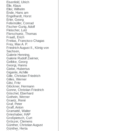
Eisenfeld, Ulrich
Elle, Klaus
Eller, Wilhelm
Ende, Hans am
Engelhardt, Horst
Erler, Georg
Felixmüller, Conrad
Fischer-Gurig, Adolf
Fleischer, Lutz
Florschuetz, Thomas
Fraaß, Erich
Freitas, Francisco Chagas
Frey, Max A. P.
Friedrich August II., König von
Sachsen,
Galerie Henning,
Galerie Rudolf Zwirner,
Gelbke, Georg
Georgi, Hanns
Giebe, Hubertus
Gigante, Achille
Gille, Christian Friedrich
Gilles, Werner
Gilsi, Fritz
Glöckner, Hermann
Gonne, Christian Friedrich
Göschel, Eberhard
Gothein, Werner
Graetz, René
Graf, Peter
Graff, Anton
Gramatté, Walter
Grieshaber, HAP
Großpietsch, Curt
Gröszer, Clemens
Günther, Christian August
Günther, Herta