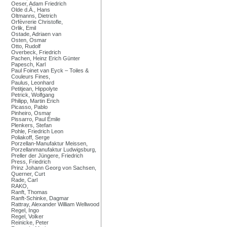
Oeser, Adam Friedrich
Olde d.Ä., Hans
Oltmanns, Dietrich
Orfèvrerie Christofle,
Orlik, Emil
Ostade, Adriaen van
Osten, Osmar
Otto, Rudolf
Overbeck, Friedrich
Pachen, Heinz Erich Günter
Papesch, Karl
Paul Foinet van Eyck – Toiles &
Couleurs Fines,
Paulus, Leonhard
Petitjean, Hippolyte
Petrick, Wolfgang
Philipp, Martin Erich
Picasso, Pablo
Pinheiro, Osmar
Pissarro, Paul Émile
Plenkers, Stefan
Pohle, Friedrich Leon
Poliakoff, Serge
Porzellan-Manufaktur Meissen,
Porzellanmanufaktur Ludwigsburg,
Preller der Jüngere, Friedrich
Press, Friedrich
Prinz Johann Georg von Sachsen,
Querner, Curt
Rade, Carl
RAKO,
Ranft, Thomas
Ranft-Schinke, Dagmar
Rattray, Alexander William Wellwood
Regel, Ingo
Regel, Volker
Reinicke, Peter