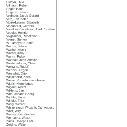
Ukleya, Ukki
Ullmann, Robert
Unger, Hans
Ungerer, Jakob
Veldheer, Jacob Gerard
Veth, Jan Pieter
Vigée-Lebrun, Elisabeth
Visscher II, Cornelis
Vogel von Vogelstein, Carl Christian
Vogeler, Heinrich
Voigtländer, Rudolf von
Volmer, Steffen
W. Lameyer & Sohn,
Wachs, Sabine
Walther, Albert
Warhol, Andy
Warmt, Falko
Watteau, Jean-Antoine
Weidensdorfer, Claus
Weigang, Rudolf
Wenzel, Jürgen
Westphal, Otto
Wieckhorst, Karin
Wiener Porzellanmanufaktur,
Wierix, Hieronymus
Wigand, Albert
Wildens, Jan
Wille, Johann Georg
Winkler, Hans
Winkler, Fritz
Wittig, Werner
Wizani (auch Witzani), Carl August
Wolff, Willy
Wolfsgruber, Gottfried
Womacka, Walter
Zalisz, Joseph Fritz
Zeising, Walter