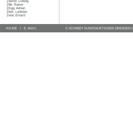
Zepner, Ludwig
Zille, Rainer
Zingg, Adrian
Zitek, Ladislav
Zwar, Erhard
HOME
|
E-MAIL
© SCHMIDT KUNSTAUKTIONEN DRESDEN