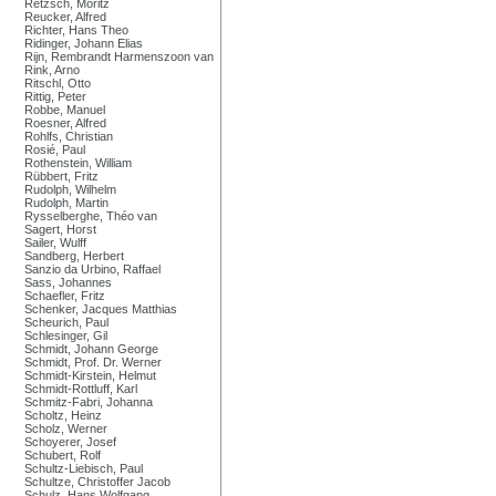
Retzsch, Moritz
Reucker, Alfred
Richter, Hans Theo
Ridinger, Johann Elias
Rijn, Rembrandt Harmenszoon van
Rink, Arno
Ritschl, Otto
Rittig, Peter
Robbe, Manuel
Roesner, Alfred
Rohlfs, Christian
Rosié, Paul
Rothenstein, William
Rübbert, Fritz
Rudolph, Wilhelm
Rudolph, Martin
Rysselberghe, Théo van
Sagert, Horst
Sailer, Wulff
Sandberg, Herbert
Sanzio da Urbino, Raffael
Sass, Johannes
Schaefler, Fritz
Schenker, Jacques Matthias
Scheurich, Paul
Schlesinger, Gil
Schmidt, Johann George
Schmidt, Prof. Dr. Werner
Schmidt-Kirstein, Helmut
Schmidt-Rottluff, Karl
Schmitz-Fabri, Johanna
Scholtz, Heinz
Scholz, Werner
Schoyerer, Josef
Schubert, Rolf
Schultz-Liebisch, Paul
Schultze, Christoffer Jacob
Schulz, Hans Wolfgang