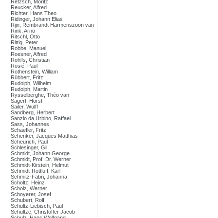
Retzsch, Moritz
Reucker, Alfred
Richter, Hans Theo
Ridinger, Johann Elias
Rijn, Rembrandt Harmenszoon van
Rink, Arno
Ritschl, Otto
Rittig, Peter
Robbe, Manuel
Roesner, Alfred
Rohlfs, Christian
Rosié, Paul
Rothenstein, William
Rübbert, Fritz
Rudolph, Wilhelm
Rudolph, Martin
Rysselberghe, Théo van
Sagert, Horst
Sailer, Wulff
Sandberg, Herbert
Sanzio da Urbino, Raffael
Sass, Johannes
Schaefler, Fritz
Schenker, Jacques Matthias
Scheurich, Paul
Schlesinger, Gil
Schmidt, Johann George
Schmidt, Prof. Dr. Werner
Schmidt-Kirstein, Helmut
Schmidt-Rottluff, Karl
Schmitz-Fabri, Johanna
Scholtz, Heinz
Scholz, Werner
Schoyerer, Josef
Schubert, Rolf
Schultz-Liebisch, Paul
Schultze, Christoffer Jacob
Schulz, Hans Wolfgang