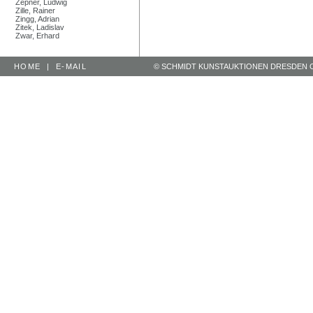
Zepner, Ludwig
Zille, Rainer
Zingg, Adrian
Zitek, Ladislav
Zwar, Erhard
HOME
|
E-MAIL
© SCHMIDT KUNSTAUKTIONEN DRESDEN