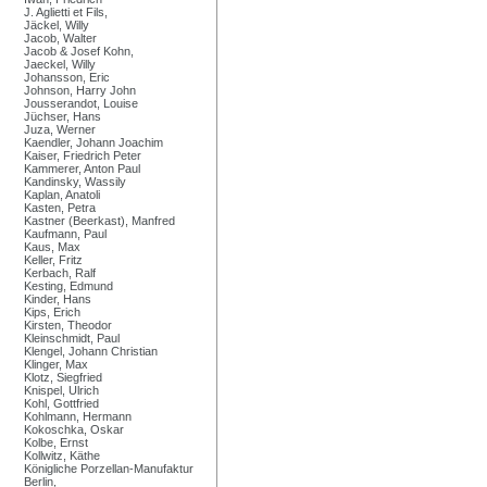
J. Aglietti et Fils,
Jäckel, Willy
Jacob, Walter
Jacob & Josef Kohn,
Jaeckel, Willy
Johansson, Eric
Johnson, Harry John
Jousserandot, Louise
Jüchser, Hans
Juza, Werner
Kaendler, Johann Joachim
Kaiser, Friedrich Peter
Kammerer, Anton Paul
Kandinsky, Wassily
Kaplan, Anatoli
Kasten, Petra
Kastner (Beerkast), Manfred
Kaufmann, Paul
Kaus, Max
Keller, Fritz
Kerbach, Ralf
Kesting, Edmund
Kinder, Hans
Kips, Erich
Kirsten, Theodor
Kleinschmidt, Paul
Klengel, Johann Christian
Klinger, Max
Klotz, Siegfried
Knispel, Ulrich
Kohl, Gottfried
Kohlmann, Hermann
Kokoschka, Oskar
Kolbe, Ernst
Kollwitz, Käthe
Königliche Porzellan-Manufaktur
Berlin,