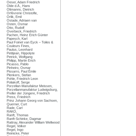
Oeser, Adam Friedrich
Olde d.Ä., Hans
Oltmanns, Dietrich
Orfèvrerie Christofle,
Orlik, Emil
Ostade, Adriaen van
Osten, Osmar
Otto, Rudolf
Overbeck, Friedrich
Pachen, Heinz Erich Günter
Papesch, Karl
Paul Foinet van Eyck – Toiles &
Couleurs Fines,
Paulus, Leonhard
Petitjean, Hippolyte
Petrick, Wolfgang
Philipp, Martin Erich
Picasso, Pablo
Pinheiro, Osmar
Pissarro, Paul Émile
Plenkers, Stefan
Pohle, Friedrich Leon
Poliakoff, Serge
Porzellan-Manufaktur Meissen,
Porzellanmanufaktur Ludwigsburg,
Preller der Jüngere, Friedrich
Press, Friedrich
Prinz Johann Georg von Sachsen,
Querner, Curt
Rade, Carl
RAKO,
Ranft, Thomas
Ranft-Schinke, Dagmar
Rattray, Alexander William Wellwood
Regel, Volker
Regel, Ingo
Reinicke, Peter