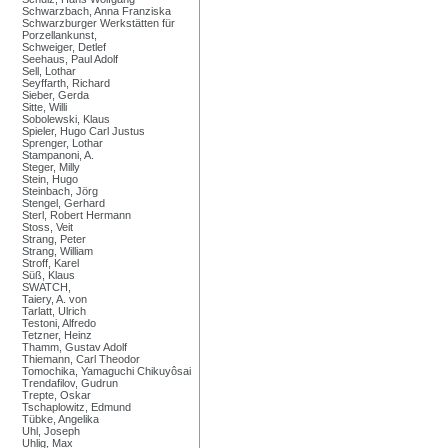
Schwarzbach, Anna Franziska
Schwarzburger Werkstätten für
Porzellankunst,
Schweiger, Detlef
Seehaus, Paul Adolf
Sell, Lothar
Seyffarth, Richard
Sieber, Gerda
Sitte, Willi
Sobolewski, Klaus
Spieler, Hugo Carl Justus
Sprenger, Lothar
Stampanoni, A.
Steger, Milly
Stein, Hugo
Steinbach, Jörg
Stengel, Gerhard
Sterl, Robert Hermann
Stoss, Veit
Strang, Peter
Strang, William
Stroff, Karel
Süß, Klaus
SWATCH,
Taiery, A. von
Tarlatt, Ulrich
Testoni, Alfredo
Tetzner, Heinz
Thamm, Gustav Adolf
Thiemann, Carl Theodor
Tomochika, Yamaguchi Chikuyôsai
Trendafilov, Gudrun
Trepte, Oskar
Tschaplowitz, Edmund
Tübke, Angelika
Uhl, Joseph
Uhlig, Max