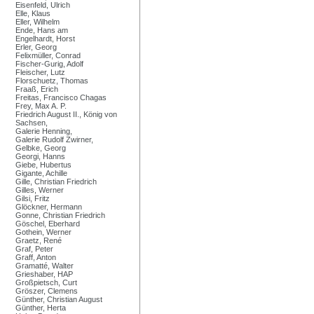
Eisenfeld, Ulrich
Elle, Klaus
Eller, Wilhelm
Ende, Hans am
Engelhardt, Horst
Erler, Georg
Felixmüller, Conrad
Fischer-Gurig, Adolf
Fleischer, Lutz
Florschuetz, Thomas
Fraaß, Erich
Freitas, Francisco Chagas
Frey, Max A. P.
Friedrich August II., König von
Sachsen,
Galerie Henning,
Galerie Rudolf Zwirner,
Gelbke, Georg
Georgi, Hanns
Giebe, Hubertus
Gigante, Achille
Gille, Christian Friedrich
Gilles, Werner
Gilsi, Fritz
Glöckner, Hermann
Gonne, Christian Friedrich
Göschel, Eberhard
Gothein, Werner
Graetz, René
Graf, Peter
Graff, Anton
Gramatté, Walter
Grieshaber, HAP
Großpietsch, Curt
Gröszer, Clemens
Günther, Christian August
Günther, Herta