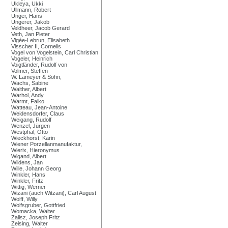
Ukleya, Ukki
Ullmann, Robert
Unger, Hans
Ungerer, Jakob
Veldheer, Jacob Gerard
Veth, Jan Pieter
Vigée-Lebrun, Elisabeth
Visscher II, Cornelis
Vogel von Vogelstein, Carl Christian
Vogeler, Heinrich
Voigtländer, Rudolf von
Volmer, Steffen
W. Lameyer & Sohn,
Wachs, Sabine
Walther, Albert
Warhol, Andy
Warmt, Falko
Watteau, Jean-Antoine
Weidensdorfer, Claus
Weigang, Rudolf
Wenzel, Jürgen
Westphal, Otto
Wieckhorst, Karin
Wiener Porzellanmanufaktur,
Wierix, Hieronymus
Wigand, Albert
Wildens, Jan
Wille, Johann Georg
Winkler, Hans
Winkler, Fritz
Wittig, Werner
Wizani (auch Witzani), Carl August
Wolff, Willy
Wolfsgruber, Gottfried
Womacka, Walter
Zalisz, Joseph Fritz
Zeising, Walter