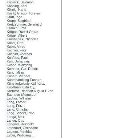
Koninck, Salomon
Köpping, Karl
Körnig, Hans
Kozik, Gregor Torsten
Kraft, Ingo
Krepp, Siegfried
Kretzschmar, Bernhard
Kronke, Emil
Krüger, Rudolf Oskar
Krüger, Albert
Krushenick, Nicholas
Kubel, Otto
Kubin, Alfred
Küchler, Fritz
Küchler, Andreas
Kuhfuss, Paul
Kühl, Johannes
Kühne, Wolfgang
Kummer, Carl Robert
Kunc, Milan
Kunert, Michael
Kunsthandlung Funcke,
Künstlerkolonie Kallmünz,
Kupittaan Kulta Oy,
Kurfürst Friedrich August I. von
Sachsen (August d,
Lachnit, Wilhelm
Lang, Lothar
Lang, Fritz
Lang, Christian
Lang-Scheer, Irma
Lange, Max
Lange, Otto
Langner, Reinhold
Latendorf, Christiane
Lautner, Matthias
Leber, Wolfgang