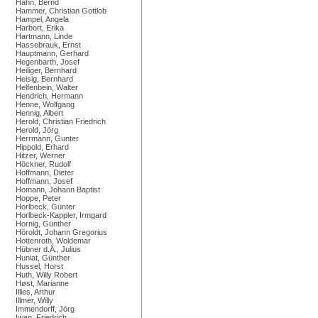
Hahn, Bernd
Hammer, Christian Gottlob
Hampel, Angela
Harbort, Erika
Hartmann, Linde
Hassebrauk, Ernst
Hauptmann, Gerhard
Hegenbarth, Josef
Heiliger, Bernhard
Heisig, Bernhard
Helfenbein, Walter
Hendrich, Hermann
Henne, Wolfgang
Hennig, Albert
Herold, Christian Friedrich
Herold, Jörg
Herrmann, Gunter
Hippold, Erhard
Hitzer, Werner
Höckner, Rudolf
Hoffmann, Dieter
Hoffmann, Josef
Homann, Johann Baptist
Hoppe, Peter
Horlbeck, Günter
Horlbeck-Kappler, Irmgard
Hornig, Günther
Höroldt, Johann Gregorius
Hottenroth, Woldemar
Hübner d.Ä., Julius
Huniat, Günther
Hussel, Horst
Huth, Willy Robert
Høst, Marianne
Illies, Arthur
Illmer, Willy
Immendorff, Jörg
Iwan, Friedrich