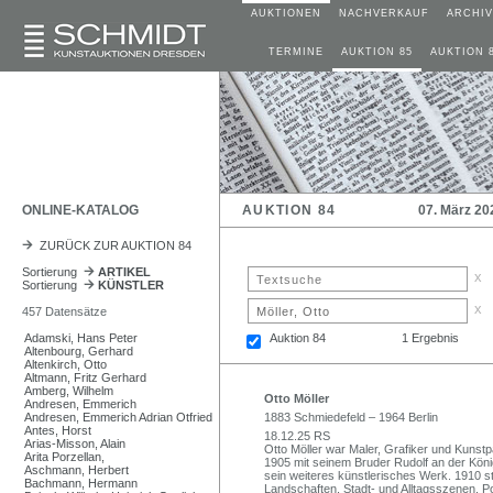
AUKTIONEN
NACHVERKAUF
ARCHIV
TERMINE
AUKTION 85
AUKTION 
ONLINE-KATALOG
AUKTION 84
07. März 20
ZURÜCK ZUR AUKTION 84
Sortierung
ARTIKEL
x
Sortierung
KÜNSTLER
x
457 Datensätze
Adamski, Hans Peter
Auktion 84
1 Ergebnis
Altenbourg, Gerhard
Altenkirch, Otto
Altmann, Fritz Gerhard
Amberg, Wilhelm
Otto Möller
Andresen, Emmerich
Andresen, Emmerich Adrian Otfried
1883 Schmiedefeld – 1964 Berlin
Antes, Horst
18.12.25 RS
Arias-Misson, Alain
Otto Möller war Maler, Grafiker und Kunst
Arita Porzellan,
1905 mit seinem Bruder Rudolf an der König
Aschmann, Herbert
sein weiteres künstlerisches Werk. 1910 st
Bachmann, Hermann
Landschaften, Stadt- und Alltagsszenen, Po