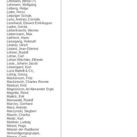
Lehmann, Alfred (?)
Lehmann, Wolfgang
Leiberg, Helge
Leifer, Horst
Leipziger Schule,
Lens, Andries Cornelis
Leonhardi, Eduard Emil August
Lepke, Gerda
Lieberknecht, Werner
Liebermann, Max
Liefrinck, Hans
Liesegang, Helmuth
Lindner, Ulrich
Liotard, Jean-Etienne
Löhner, Rudolf
Lohse, Carl
Lohse-Wächtler, Elfriede
Louis, Johann Jacob
Löwengard, Kurt
Luca Battelli & Cn.,
Lührig, Georg
Mackensen, Fritz
Mackintosh, Charles Rennie
Maetzel, Emil
Magnússon, Ari Alexander Ergis
Magritte, René
Mailick, Erik
Manuwald, Rudolf
Marcks, Gerhard
Maro, Antonio
Marzynski, Siegbert
Maurin, Charles
Mediz, Karl
Meidner, Ludwig
Meisel, Hugo
Meister der Radiborer
Verkündigungsgruppe,
Mense, Carlo