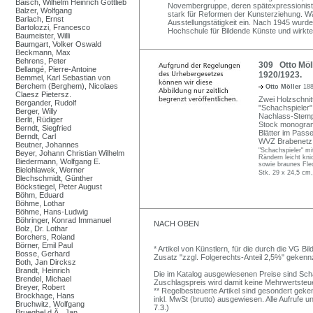
Baisch, Wilhelm Heinrich Gottlieb
Novembergruppe, deren spätexpressionistis
Balzer, Wolfgang
stark für Reformen der Kunsterziehung. Wä
Barlach, Ernst
Ausstellungstätigkeit ein. Nach 1945 wurde
Bartolozzi, Francesco
Hochschule für Bildende Künste und wirkte 
Baumeister, Willi
Baumgart, Volker Oswald
Beckmann, Max
Behrens, Peter
309 Otto Möll
Bellangé, Pierre-Antoine
1920/1923.
Bemmel, Karl Sebastian von
Berchem (Berghem), Nicolaes
Otto Möller
188
Claesz Pietersz.
Zwei Holzschnitt
Bergander, Rudolf
"Schachspieler"
Berger, Willy
Nachlass-Stempel
Berlit, Rüdiger
Stock monogrammi
Berndt, Siegfried
Blätter im Passe
Berndt, Carl
WVZ Brabenetz 
Beutner, Johannes
"Schachspieler" mi
Beyer, Johann Christian Wilhelm
Rändern leicht kni
Biedermann, Wolfgang E.
sowie braunes Flec
Bielohlawek, Werner
Stk. 29 x 24,5 cm,
Blechschmidt, Günther
Böckstiegel, Peter August
Böhm, Eduard
Böhme, Lothar
Böhme, Hans-Ludwig
Böhringer, Konrad Immanuel
NACH OBEN
Bolz, Dr. Lothar
Borchers, Roland
Börner, Emil Paul
* Artikel von Künstlern, für die durch die VG 
Bosse, Gerhard
Zusatz "zzgl. Folgerechts-Anteil 2,5%" gekenn
Both, Jan Dircksz
Brandt, Heinrich
Die im Katalog ausgewiesenen Preise sind Schätz
Brendel, Michael
Zuschlagspreis wird damit keine Mehrwertsteu
Breyer, Robert
** Regelbesteuerte Artikel sind gesondert geken
Brockhage, Hans
inkl. MwSt (brutto) ausgewiesen. Alle Aufrufe 
Bruchwitz, Wolfgang
7.3.)
Brueghel d.Ä., Jan