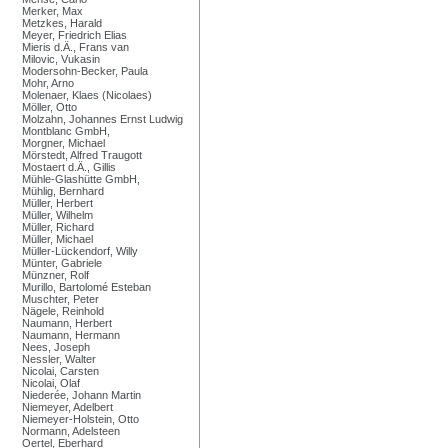
Merker, Max
Metzkes, Harald
Meyer, Friedrich Elias
Mieris d.Ä., Frans van
Milovic, Vukasin
Modersohn-Becker, Paula
Mohr, Arno
Molenaer, Klaes (Nicolaes)
Möller, Otto
Molzahn, Johannes Ernst Ludwig
Montblanc GmbH,
Morgner, Michael
Mörstedt, Alfred Traugott
Mostaert d.Ä., Gillis
Mühle-Glashütte GmbH,
Mühlig, Bernhard
Müller, Herbert
Müller, Wilhelm
Müller, Richard
Müller, Michael
Müller-Lückendorf, Willy
Münter, Gabriele
Münzner, Rolf
Murillo, Bartolomé Esteban
Muschter, Peter
Nägele, Reinhold
Naumann, Herbert
Naumann, Hermann
Nees, Joseph
Nessler, Walter
Nicolai, Carsten
Nicolai, Olaf
Niederée, Johann Martin
Niemeyer, Adelbert
Niemeyer-Holstein, Otto
Normann, Adelsteen
Oertel, Eberhard