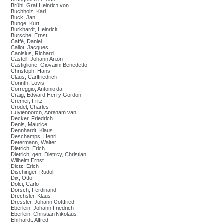
Brühl, Graf Heinrich von
Buchholz, Karl
Buck, Jan
Bunge, Kurt
Burkhardt, Heinrich
Bursche, Ernst
Caffé, Daniel
Callot, Jacques
Canisius, Richard
Castell, Johann Anton
Castiglione, Giovanni Benedetto
Christoph, Hans
Claus, Carlfriedrich
Corinth, Lovis
Correggio, Antonio da
Craig, Edward Henry Gordon
Cremer, Fritz
Crodel, Charles
Cuylenborch, Abraham van
Decker, Friedrich
Denis, Maurice
Dennhardt, Klaus
Deschamps, Henri
Determann, Walter
Dietrich, Erich
Dietrich, gen. Dietricy, Christian
Wilhelm Ernst
Dietz, Erich
Dischinger, Rudolf
Dix, Otto
Dolci, Carlo
Dorsch, Ferdinand
Drechsler, Klaus
Dressler, Johann Gottfried
Eberlein, Johann Friedrich
Eberlein, Christian Nikolaus
Ehrhardt, Alfred