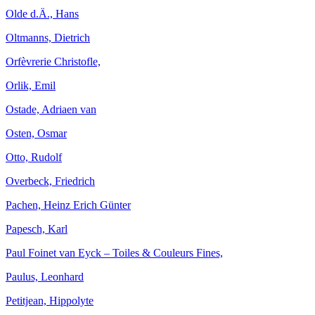
Olde d.Ä., Hans
Oltmanns, Dietrich
Orfèvrerie Christofle,
Orlik, Emil
Ostade, Adriaen van
Osten, Osmar
Otto, Rudolf
Overbeck, Friedrich
Pachen, Heinz Erich Günter
Papesch, Karl
Paul Foinet van Eyck – Toiles & Couleurs Fines,
Paulus, Leonhard
Petitjean, Hippolyte