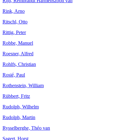
Rijn, Rembrandt Harmenszoon van
Rink, Arno
Ritschl, Otto
Rittig, Peter
Robbe, Manuel
Roesner, Alfred
Rohlfs, Christian
Rosié, Paul
Rothenstein, William
Rübbert, Fritz
Rudolph, Wilhelm
Rudolph, Martin
Rysselberghe, Théo van
Sagert, Horst