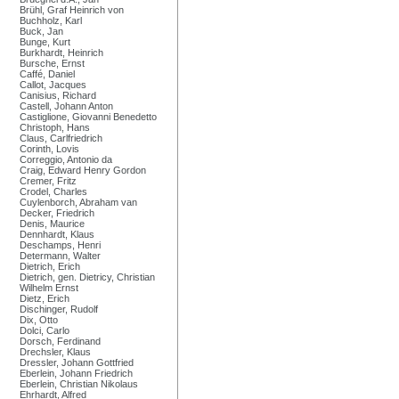
Brühl, Graf Heinrich von
Buchholz, Karl
Buck, Jan
Bunge, Kurt
Burkhardt, Heinrich
Bursche, Ernst
Caffé, Daniel
Callot, Jacques
Canisius, Richard
Castell, Johann Anton
Castiglione, Giovanni Benedetto
Christoph, Hans
Claus, Carlfriedrich
Corinth, Lovis
Correggio, Antonio da
Craig, Edward Henry Gordon
Cremer, Fritz
Crodel, Charles
Cuylenborch, Abraham van
Decker, Friedrich
Denis, Maurice
Dennhardt, Klaus
Deschamps, Henri
Determann, Walter
Dietrich, Erich
Dietrich, gen. Dietricy, Christian
Wilhelm Ernst
Dietz, Erich
Dischinger, Rudolf
Dix, Otto
Dolci, Carlo
Dorsch, Ferdinand
Drechsler, Klaus
Dressler, Johann Gottfried
Eberlein, Johann Friedrich
Eberlein, Christian Nikolaus
Ehrhardt, Alfred