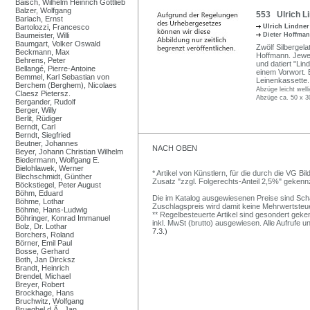
Baisch, Wilhelm Heinrich Gottlieb
Balzer, Wolfgang
553 Ulrich Li
Barlach, Ernst
Bartolozzi, Francesco
Ulrich Lindne
Baumeister, Willi
Dieter Hoffma
Baumgart, Volker Oswald
Zwölf Silbergel
Beckmann, Max
Hoffmann. Jewei
Behrens, Peter
und datiert "Lin
Bellangé, Pierre-Antoine
einem Vorwort. 
Bemmel, Karl Sebastian von
Leinenkassette.
Berchem (Berghem), Nicolaes
Abzüge leicht welli
Claesz Pietersz.
Abzüge ca. 50 x 3
Bergander, Rudolf
Berger, Willy
Berlit, Rüdiger
Berndt, Carl
Berndt, Siegfried
Beutner, Johannes
NACH OBEN
Beyer, Johann Christian Wilhelm
Biedermann, Wolfgang E.
Bielohlawek, Werner
* Artikel von Künstlern, für die durch die VG 
Blechschmidt, Günther
Zusatz "zzgl. Folgerechts-Anteil 2,5%" gekenn
Böckstiegel, Peter August
Böhm, Eduard
Die im Katalog ausgewiesenen Preise sind Schätz
Böhme, Lothar
Zuschlagspreis wird damit keine Mehrwertsteu
Böhme, Hans-Ludwig
** Regelbesteuerte Artikel sind gesondert geken
Böhringer, Konrad Immanuel
inkl. MwSt (brutto) ausgewiesen. Alle Aufrufe 
Bolz, Dr. Lothar
7.3.)
Borchers, Roland
Börner, Emil Paul
Bosse, Gerhard
Both, Jan Dircksz
Brandt, Heinrich
Brendel, Michael
Breyer, Robert
Brockhage, Hans
Bruchwitz, Wolfgang
Brueghel d.Ä., Jan