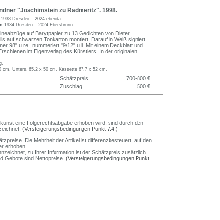
ndner "Joachimstein zu Radmeritz". 1998.
r
1938 Dresden – 2024 ebenda
nn
1934 Dresden – 2024 Ebersbrunn
atineabzüge auf Barytpapier zu 13 Gedichten von Dieter
ls auf schwarzen Tonkarton montiert. Darauf in Weiß signiert
dner 98" u.re., nummeriert "9/12" u.li. Mit einem Deckblatt und
Erschienen im Eigenverlag des Künstlers. In der originalen
g.
0 cm, Unters. 65,2 x 50 cm, Kassette 67,7 x 52 cm.
Schätzpreis
700-800 €
Zuschlag
500 €
Bildkunst eine Folgerechtsabgabe erhoben wird, sind durch den
zeichnet.
(Versteigerungsbedingungen Punkt 7.4.)
preise. Die Mehrheit der Artikel ist differenzbesteuert, auf den
er erhoben.
nzeichnet, zu Ihrer Information ist der Schätzpreis zusätzlich
und Gebote sind Nettopreise.
(Versteigerungsbedingungen Punkt