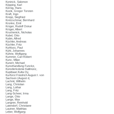
Koninck, Salomon
Köpping, Karl
Körnig, Hans
Kozik, Gregor Torsten
Kraft, Ingo
Krepp, Siegfried
Kretzschmar, Bernhard
Kronke, Emil
Krüger, Rudolf Oskar
Krüger, Albert
Krushenick, Nicholas
Kubel, Otto
Kubin, Alfred
Küchler, Andreas
Küchler, Fritz
Kuhfuss, Paul
Kühl, Johannes
Kühne, Wolfgang
Kummer, Carl Robert
Kunc, Milan
Kunert, Michael
Kunsthandlung Funcke,
Künstlerkolonie Kallmünz,
Kupittaan Kulta Oy,
Kurfürst Friedrich August I. von
Sachsen (August d,
Lachnit, Wilhelm
Lang, Christian
Lang, Lothar
Lang, Fritz
Lang-Scheer, Irma
Lange, Otto
Lange, Max
Langner, Reinhold
Latendorf, Christiane
Lautner, Matthias
Leber, Wolfgang