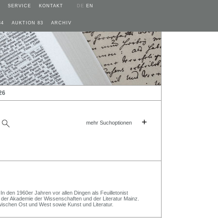
SERVICE
KONTAKT
DE
EN
84
AUKTION 83
ARCHIV
26
+
mehr Suchoptionen
In den 1960er Jahren vor allen Dingen als Feuilletonist
der Akademie der Wissenschaften und der Literatur Mainz.
zwischen Ost und West sowie Kunst und Literatur.