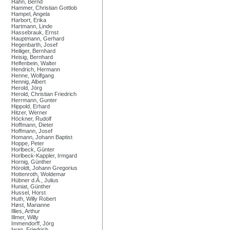
Hahn, Bernd
Hammer, Christian Gottlob
Hampel, Angela
Harbort, Erika
Hartmann, Linde
Hassebrauk, Ernst
Hauptmann, Gerhard
Hegenbarth, Josef
Heiliger, Bernhard
Heisig, Bernhard
Helfenbein, Walter
Hendrich, Hermann
Henne, Wolfgang
Hennig, Albert
Herold, Jörg
Herold, Christian Friedrich
Herrmann, Gunter
Hippold, Erhard
Hitzer, Werner
Höckner, Rudolf
Hoffmann, Dieter
Hoffmann, Josef
Homann, Johann Baptist
Hoppe, Peter
Horlbeck, Günter
Horlbeck-Kappler, Irmgard
Hornig, Günther
Höroldt, Johann Gregorius
Hottenroth, Woldemar
Hübner d.Ä., Julius
Huniat, Günther
Hussel, Horst
Huth, Willy Robert
Høst, Marianne
Illies, Arthur
Illmer, Willy
Immendorff, Jörg
Iwan, Friedrich