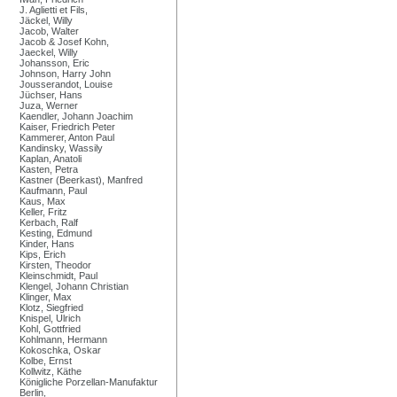
J. Aglietti et Fils,
Jäckel, Willy
Jacob, Walter
Jacob & Josef Kohn,
Jaeckel, Willy
Johansson, Eric
Johnson, Harry John
Jousserandot, Louise
Jüchser, Hans
Juza, Werner
Kaendler, Johann Joachim
Kaiser, Friedrich Peter
Kammerer, Anton Paul
Kandinsky, Wassily
Kaplan, Anatoli
Kasten, Petra
Kastner (Beerkast), Manfred
Kaufmann, Paul
Kaus, Max
Keller, Fritz
Kerbach, Ralf
Kesting, Edmund
Kinder, Hans
Kips, Erich
Kirsten, Theodor
Kleinschmidt, Paul
Klengel, Johann Christian
Klinger, Max
Klotz, Siegfried
Knispel, Ulrich
Kohl, Gottfried
Kohlmann, Hermann
Kokoschka, Oskar
Kolbe, Ernst
Kollwitz, Käthe
Königliche Porzellan-Manufaktur
Berlin,