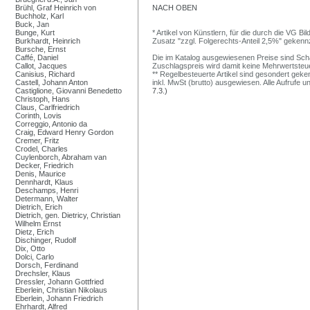
Brühl, Graf Heinrich von
NACH OBEN
Buchholz, Karl
Buck, Jan
Bunge, Kurt
* Artikel von Künstlern, für die durch die VG 
Burkhardt, Heinrich
Zusatz "zzgl. Folgerechts-Anteil 2,5%" gekenn
Bursche, Ernst
Caffé, Daniel
Die im Katalog ausgewiesenen Preise sind Schätz
Callot, Jacques
Zuschlagspreis wird damit keine Mehrwertsteu
Canisius, Richard
** Regelbesteuerte Artikel sind gesondert geken
Castell, Johann Anton
inkl. MwSt (brutto) ausgewiesen. Alle Aufrufe 
Castiglione, Giovanni Benedetto
7.3.)
Christoph, Hans
Claus, Carlfriedrich
Corinth, Lovis
Correggio, Antonio da
Craig, Edward Henry Gordon
Cremer, Fritz
Crodel, Charles
Cuylenborch, Abraham van
Decker, Friedrich
Denis, Maurice
Dennhardt, Klaus
Deschamps, Henri
Determann, Walter
Dietrich, Erich
Dietrich, gen. Dietricy, Christian
Wilhelm Ernst
Dietz, Erich
Dischinger, Rudolf
Dix, Otto
Dolci, Carlo
Dorsch, Ferdinand
Drechsler, Klaus
Dressler, Johann Gottfried
Eberlein, Christian Nikolaus
Eberlein, Johann Friedrich
Ehrhardt, Alfred