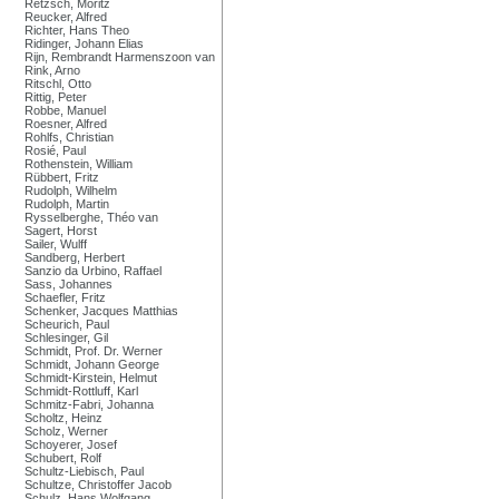
Retzsch, Moritz
Reucker, Alfred
Richter, Hans Theo
Ridinger, Johann Elias
Rijn, Rembrandt Harmenszoon van
Rink, Arno
Ritschl, Otto
Rittig, Peter
Robbe, Manuel
Roesner, Alfred
Rohlfs, Christian
Rosié, Paul
Rothenstein, William
Rübbert, Fritz
Rudolph, Wilhelm
Rudolph, Martin
Rysselberghe, Théo van
Sagert, Horst
Sailer, Wulff
Sandberg, Herbert
Sanzio da Urbino, Raffael
Sass, Johannes
Schaefler, Fritz
Schenker, Jacques Matthias
Scheurich, Paul
Schlesinger, Gil
Schmidt, Prof. Dr. Werner
Schmidt, Johann George
Schmidt-Kirstein, Helmut
Schmidt-Rottluff, Karl
Schmitz-Fabri, Johanna
Scholtz, Heinz
Scholz, Werner
Schoyerer, Josef
Schubert, Rolf
Schultz-Liebisch, Paul
Schultze, Christoffer Jacob
Schulz, Hans Wolfgang