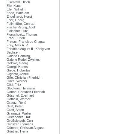
Eisenfeld, Ulrich
Elle, Klaus
Eller, Wilhelm
Ende, Hans am
Engelhardt, Horst
Erler, Georg
Felixmüller, Conrad
Fischer-Gurig, Adolf
Fleischer, Lutz
Florschuetz, Thomas
Fraaß, Erich
Freitas, Francisco Chagas
Frey, Max A. P.
Friedrich August II., König von
Sachsen,
Galerie Henning,
Galerie Rudolf Zwirner,
Gelbke, Georg
Georgi, Hanns
Giebe, Hubertus
Gigante, Achille
Gille, Christian Friedrich
Gilles, Werner
Gilsi, Fritz
Glöckner, Hermann
Gonne, Christian Friedrich
Göschel, Eberhard
Gothein, Werner
Graetz, René
Graf, Peter
Graff, Anton
Gramatté, Walter
Grieshaber, HAP
Großpietsch, Curt
Gröszer, Clemens
Günther, Christian August
Günther, Herta