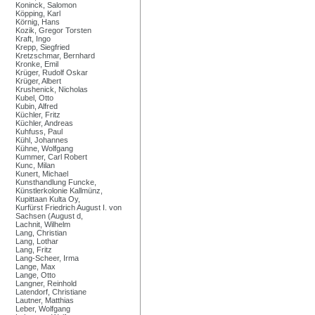
Koninck, Salomon
Köpping, Karl
Körnig, Hans
Kozik, Gregor Torsten
Kraft, Ingo
Krepp, Siegfried
Kretzschmar, Bernhard
Kronke, Emil
Krüger, Rudolf Oskar
Krüger, Albert
Krushenick, Nicholas
Kubel, Otto
Kubin, Alfred
Küchler, Fritz
Küchler, Andreas
Kuhfuss, Paul
Kühl, Johannes
Kühne, Wolfgang
Kummer, Carl Robert
Kunc, Milan
Kunert, Michael
Kunsthandlung Funcke,
Künstlerkolonie Kallmünz,
Kupittaan Kulta Oy,
Kurfürst Friedrich August I. von
Sachsen (August d,
Lachnit, Wilhelm
Lang, Christian
Lang, Lothar
Lang, Fritz
Lang-Scheer, Irma
Lange, Max
Lange, Otto
Langner, Reinhold
Latendorf, Christiane
Lautner, Matthias
Leber, Wolfgang