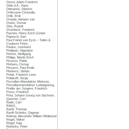
Oeser, Adam Friedrich
Olde d.Ä., Hans
Oltmanns, Dietrich
Orfèvrerie Christofle,
Orlik, Emil
Ostade, Adriaen van
Osten, Osmar
Otto, Rudolf
Overbeck, Friedrich
Pachen, Heinz Erich Günter
Papesch, Karl
Paul Foinet van Eyck – Toiles &
Couleurs Fines,
Paulus, Leonhard
Petitjean, Hippolyte
Petrick, Wolfgang
Philipp, Martin Erich
Picasso, Pablo
Pinheiro, Osmar
Pissarro, Paul Émile
Plenkers, Stefan
Pohle, Friedrich Leon
Poliakoff, Serge
Porzellan-Manufaktur Meissen,
Porzellanmanufaktur Ludwigsburg,
Preller der Jüngere, Friedrich
Press, Friedrich
Prinz Johann Georg von Sachsen,
Querner, Curt
Rade, Carl
RAKO,
Ranft, Thomas
Ranft-Schinke, Dagmar
Rattray, Alexander William Wellwood
Regel, Volker
Regel, Ingo
Reinicke, Peter