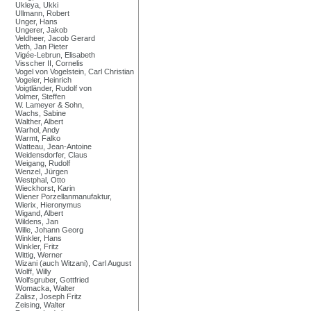
Ukleya, Ukki
Ullmann, Robert
Unger, Hans
Ungerer, Jakob
Veldheer, Jacob Gerard
Veth, Jan Pieter
Vigée-Lebrun, Elisabeth
Visscher II, Cornelis
Vogel von Vogelstein, Carl Christian
Vogeler, Heinrich
Voigtländer, Rudolf von
Volmer, Steffen
W. Lameyer & Sohn,
Wachs, Sabine
Walther, Albert
Warhol, Andy
Warmt, Falko
Watteau, Jean-Antoine
Weidensdorfer, Claus
Weigang, Rudolf
Wenzel, Jürgen
Westphal, Otto
Wieckhorst, Karin
Wiener Porzellanmanufaktur,
Wierix, Hieronymus
Wigand, Albert
Wildens, Jan
Wille, Johann Georg
Winkler, Hans
Winkler, Fritz
Wittig, Werner
Wizani (auch Witzani), Carl August
Wolff, Willy
Wolfsgruber, Gottfried
Womacka, Walter
Zalisz, Joseph Fritz
Zeising, Walter