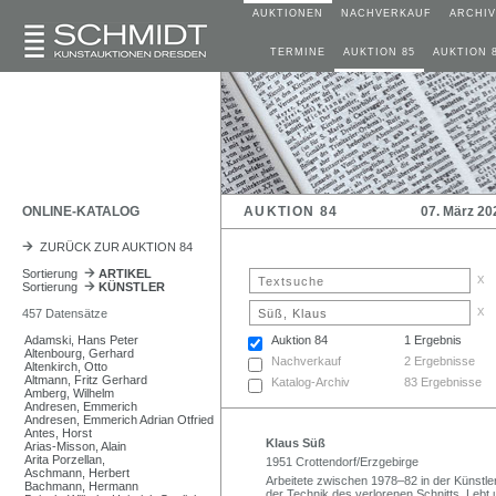
AUKTIONEN
NACHVERKAUF
ARCHIV
TERMINE
AUKTION 85
AUKTION 
ONLINE-KATALOG
AUKTION 84
07. März 20
ZURÜCK ZUR AUKTION 84
Sortierung
ARTIKEL
x
Sortierung
KÜNSTLER
x
457 Datensätze
Adamski, Hans Peter
Auktion 84
1 Ergebnis
Altenbourg, Gerhard
Nachverkauf
2 Ergebnisse
Altenkirch, Otto
Altmann, Fritz Gerhard
Katalog-Archiv
83 Ergebnisse
Amberg, Wilhelm
Andresen, Emmerich
Andresen, Emmerich Adrian Otfried
Antes, Horst
Klaus Süß
Arias-Misson, Alain
Arita Porzellan,
1951 Crottendorf/Erzgebirge
Aschmann, Herbert
Arbeitete zwischen 1978–82 in der Künstler
Bachmann, Hermann
der Technik des verlorenen Schnitts. Lebt u