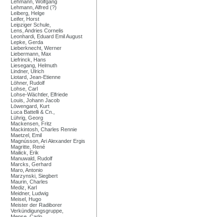
Lehmann, Wolfgang
Lehmann, Alfred (?)
Leiberg, Helge
Leifer, Horst
Leipziger Schule,
Lens, Andries Cornelis
Leonhardi, Eduard Emil August
Lepke, Gerda
Lieberknecht, Werner
Liebermann, Max
Liefrinck, Hans
Liesegang, Helmuth
Lindner, Ulrich
Liotard, Jean-Etienne
Löhner, Rudolf
Lohse, Carl
Lohse-Wächtler, Elfriede
Louis, Johann Jacob
Löwengard, Kurt
Luca Battelli & Cn.,
Lührig, Georg
Mackensen, Fritz
Mackintosh, Charles Rennie
Maetzel, Emil
Magnússon, Ari Alexander Ergis
Magritte, René
Mailick, Erik
Manuwald, Rudolf
Marcks, Gerhard
Maro, Antonio
Marzynski, Siegbert
Maurin, Charles
Mediz, Karl
Meidner, Ludwig
Meisel, Hugo
Meister der Radiborer
Verkündigungsgruppe,
Mense, Carlo