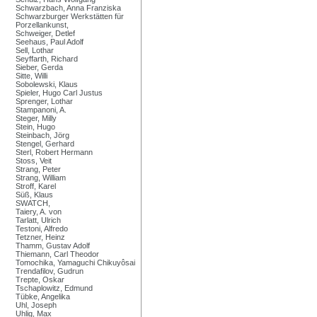
Schwarzbach, Anna Franziska
Schwarzburger Werkstätten für
Porzellankunst,
Schweiger, Detlef
Seehaus, Paul Adolf
Sell, Lothar
Seyffarth, Richard
Sieber, Gerda
Sitte, Willi
Sobolewski, Klaus
Spieler, Hugo Carl Justus
Sprenger, Lothar
Stampanoni, A.
Steger, Milly
Stein, Hugo
Steinbach, Jörg
Stengel, Gerhard
Sterl, Robert Hermann
Stoss, Veit
Strang, Peter
Strang, William
Stroff, Karel
Süß, Klaus
SWATCH,
Taiery, A. von
Tarlatt, Ulrich
Testoni, Alfredo
Tetzner, Heinz
Thamm, Gustav Adolf
Thiemann, Carl Theodor
Tomochika, Yamaguchi Chikuyôsai
Trendafilov, Gudrun
Trepte, Oskar
Tschaplowitz, Edmund
Tübke, Angelika
Uhl, Joseph
Uhlig, Max