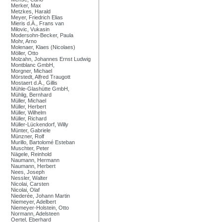
Merker, Max
Metzkes, Harald
Meyer, Friedrich Elias
Mieris d.Ä., Frans van
Milovic, Vukasin
Modersohn-Becker, Paula
Mohr, Arno
Molenaer, Klaes (Nicolaes)
Möller, Otto
Molzahn, Johannes Ernst Ludwig
Montblanc GmbH,
Morgner, Michael
Mörstedt, Alfred Traugott
Mostaert d.Ä., Gillis
Mühle-Glashütte GmbH,
Mühlig, Bernhard
Müller, Michael
Müller, Herbert
Müller, Wilhelm
Müller, Richard
Müller-Lückendorf, Willy
Münter, Gabriele
Münzner, Rolf
Murillo, Bartolomé Esteban
Muschter, Peter
Nägele, Reinhold
Naumann, Hermann
Naumann, Herbert
Nees, Joseph
Nessler, Walter
Nicolai, Carsten
Nicolai, Olaf
Niederée, Johann Martin
Niemeyer, Adelbert
Niemeyer-Holstein, Otto
Normann, Adelsteen
Oertel, Eberhard