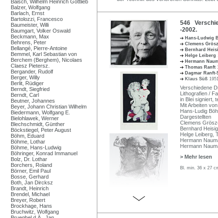
Baisch, Wilhelm Heinrich Gottlieb
Balzer, Wolfgang
Barlach, Ernst
Bartolozzi, Francesco
546 Verschie
Baumeister, Willi
-2002.
Baumgart, Volker Oswald
Beckmann, Max
Hans-Ludwig
Behrens, Peter
Clemens Grös
Bellangé, Pierre-Antoine
Bernhard Heis
Bemmel, Karl Sebastian von
Helge Leiberg
Berchem (Berghem), Nicolaes
Hermann Nau
Claesz Pietersz.
Thomas Ranft
Bergander, Rudolf
Dagmar Ranft-
Berger, Willy
Klaus Süß
1951
Berlit, Rüdiger
Verschiedene Dru
Berndt, Siegfried
Lithografien / 
Berndt, Carl
in Blei signiert, 
Beutner, Johannes
Mit Arbeiten von
Beyer, Johann Christian Wilhelm
Hans-Ludig Böhm
Biedermann, Wolfgang E.
Dargestellten
Bielohlawek, Werner
Clemens Gröszer
Blechschmidt, Günther
Bernhard Heisi
Böckstiegel, Peter August
Helge Leiberg,
Böhm, Eduard
Hermann Nauman
Böhme, Lothar
Hermann Naum
Böhme, Hans-Ludwig
Böhringer, Konrad Immanuel
> Mehr lesen
Bolz, Dr. Lothar
Borchers, Roland
Bl. min. 36 x 27 c
Börner, Emil Paul
Bosse, Gerhard
Both, Jan Dircksz
Brandt, Heinrich
Brendel, Michael
Breyer, Robert
Brockhage, Hans
Bruchwitz, Wolfgang
Brueghel d.Ä., Jan