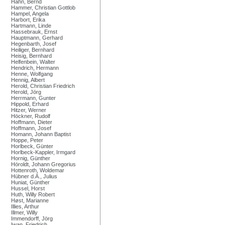
Hahn, Bernd
Hammer, Christian Gottlob
Hampel, Angela
Harbort, Erika
Hartmann, Linde
Hassebrauk, Ernst
Hauptmann, Gerhard
Hegenbarth, Josef
Heiliger, Bernhard
Heisig, Bernhard
Helfenbein, Walter
Hendrich, Hermann
Henne, Wolfgang
Hennig, Albert
Herold, Christian Friedrich
Herold, Jörg
Herrmann, Gunter
Hippold, Erhard
Hitzer, Werner
Höckner, Rudolf
Hoffmann, Dieter
Hoffmann, Josef
Homann, Johann Baptist
Hoppe, Peter
Horlbeck, Günter
Horlbeck-Kappler, Irmgard
Hornig, Günther
Höroldt, Johann Gregorius
Hottenroth, Woldemar
Hübner d.Ä., Julius
Huniat, Günther
Hussel, Horst
Huth, Willy Robert
Høst, Marianne
Illies, Arthur
Illmer, Willy
Immendorff, Jörg
Iwan, Friedrich