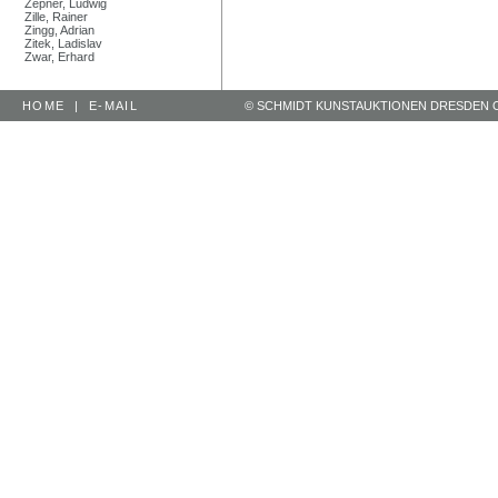
Zepner, Ludwig
Zille, Rainer
Zingg, Adrian
Zitek, Ladislav
Zwar, Erhard
HOME
|
E-MAIL
© SCHMIDT KUNSTAUKTIONEN DRESDEN