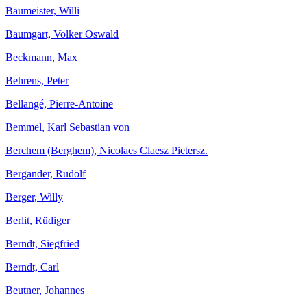
Baumeister, Willi
Baumgart, Volker Oswald
Beckmann, Max
Behrens, Peter
Bellangé, Pierre-Antoine
Bemmel, Karl Sebastian von
Berchem (Berghem), Nicolaes Claesz Pietersz.
Bergander, Rudolf
Berger, Willy
Berlit, Rüdiger
Berndt, Siegfried
Berndt, Carl
Beutner, Johannes