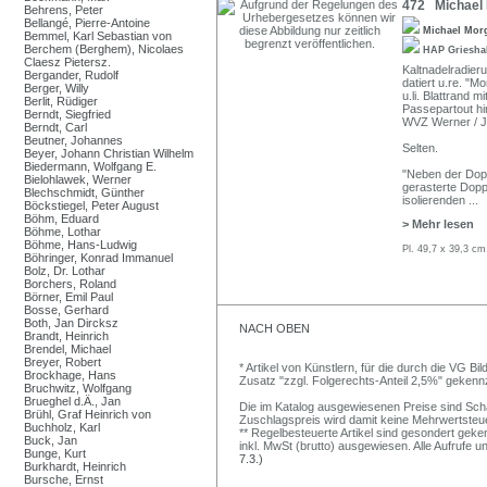
472 Michael 
Behrens, Peter
Bellangé, Pierre-Antoine
Michael Mor
Bemmel, Karl Sebastian von
Berchem (Berghem), Nicolaes
HAP Griesh
Claesz Pietersz.
Kaltnadelradieru
Bergander, Rudolf
datiert u.re. "M
Berger, Willy
u.li. Blattrand
Berlit, Rüdiger
Passepartout hi
Berndt, Siegfried
WVZ Werner / Ju
Berndt, Carl
Beutner, Johannes
Selten.
Beyer, Johann Christian Wilhelm
Biedermann, Wolfgang E.
"Neben der Doppe
Bielohlawek, Werner
gerasterte Dopp
Blechschmidt, Günther
isolierenden
...
Böckstiegel, Peter August
Böhm, Eduard
> Mehr lesen
Böhme, Lothar
Böhme, Hans-Ludwig
Pl. 49,7 x 39,3 cm
Böhringer, Konrad Immanuel
Bolz, Dr. Lothar
Borchers, Roland
Börner, Emil Paul
Bosse, Gerhard
Both, Jan Dircksz
NACH OBEN
Brandt, Heinrich
Brendel, Michael
Breyer, Robert
* Artikel von Künstlern, für die durch die VG 
Brockhage, Hans
Zusatz "zzgl. Folgerechts-Anteil 2,5%" gekenn
Bruchwitz, Wolfgang
Brueghel d.Ä., Jan
Die im Katalog ausgewiesenen Preise sind Schätz
Brühl, Graf Heinrich von
Zuschlagspreis wird damit keine Mehrwertsteu
Buchholz, Karl
** Regelbesteuerte Artikel sind gesondert geken
Buck, Jan
inkl. MwSt (brutto) ausgewiesen. Alle Aufrufe 
Bunge, Kurt
7.3.)
Burkhardt, Heinrich
Bursche, Ernst