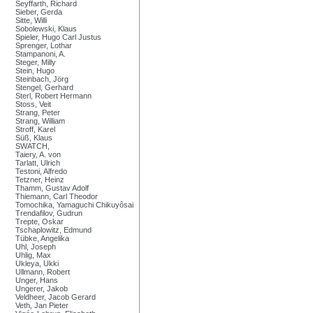
Seyffarth, Richard
Sieber, Gerda
Sitte, Willi
Sobolewski, Klaus
Spieler, Hugo Carl Justus
Sprenger, Lothar
Stampanoni, A.
Steger, Milly
Stein, Hugo
Steinbach, Jörg
Stengel, Gerhard
Sterl, Robert Hermann
Stoss, Veit
Strang, Peter
Strang, William
Stroff, Karel
Süß, Klaus
SWATCH,
Taiery, A. von
Tarlatt, Ulrich
Testoni, Alfredo
Tetzner, Heinz
Thamm, Gustav Adolf
Thiemann, Carl Theodor
Tomochika, Yamaguchi Chikuyôsai
Trendafilov, Gudrun
Trepte, Oskar
Tschaplowitz, Edmund
Tübke, Angelika
Uhl, Joseph
Uhlig, Max
Ukleya, Ukki
Ullmann, Robert
Unger, Hans
Ungerer, Jakob
Veldheer, Jacob Gerard
Veth, Jan Pieter