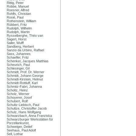
Rittig, Peter
Robbe, Manuel
Roesner, Alfred
Rohlfs, Christian
Rosié, Paul
Rothenstein, William
Rübbert, Fritz
Rudolph, Wilhelm
Rudolph, Martin
Rysselberghe, Théo van
Sagert, Horst
Sailer, Wulff
Sandberg, Herbert
Sanzio da Urbino, Raffael
Sass, Johannes
Schaefler, Fritz
Schenker, Jacques Matthias
Scheurich, Paul
Schlesinger, Gil
Schmidt, Prof. Dr. Werner
Schmidt, Johann George
Schmidt-Kirstein, Helmut
Schmidt-Rottluff, Karl
Schmitz-Fabri, Johanna
Scholtz, Heinz
Scholz, Werner
Schoyerer, Josef
Schubert, Rolf
Schultz-Liebisch, Paul
Schultze, Christoffer Jacob
Schulz, Hans Wolfgang
Schwarzbach, Anna Franziska
Schwarzburger Werkstätten für
Porzellankunst,
Schweiger, Detlef
Seehaus, Paul Adolf
Sell, Lothar