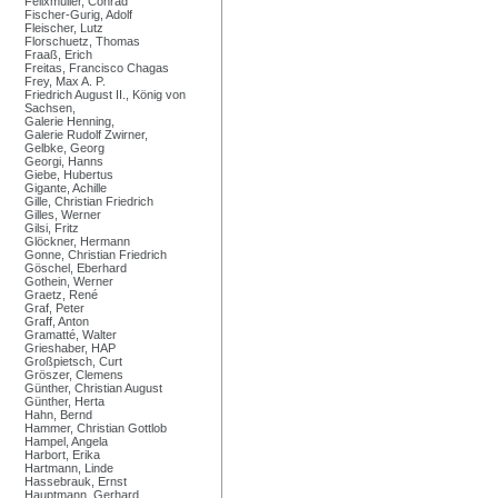
Felixmüller, Conrad
Fischer-Gurig, Adolf
Fleischer, Lutz
Florschuetz, Thomas
Fraaß, Erich
Freitas, Francisco Chagas
Frey, Max A. P.
Friedrich August II., König von
Sachsen,
Galerie Henning,
Galerie Rudolf Zwirner,
Gelbke, Georg
Georgi, Hanns
Giebe, Hubertus
Gigante, Achille
Gille, Christian Friedrich
Gilles, Werner
Gilsi, Fritz
Glöckner, Hermann
Gonne, Christian Friedrich
Göschel, Eberhard
Gothein, Werner
Graetz, René
Graf, Peter
Graff, Anton
Gramatté, Walter
Grieshaber, HAP
Großpietsch, Curt
Gröszer, Clemens
Günther, Christian August
Günther, Herta
Hahn, Bernd
Hammer, Christian Gottlob
Hampel, Angela
Harbort, Erika
Hartmann, Linde
Hassebrauk, Ernst
Hauptmann, Gerhard