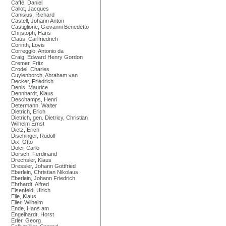
Caffé, Daniel
Callot, Jacques
Canisius, Richard
Castell, Johann Anton
Castiglione, Giovanni Benedetto
Christoph, Hans
Claus, Carlfriedrich
Corinth, Lovis
Correggio, Antonio da
Craig, Edward Henry Gordon
Cremer, Fritz
Crodel, Charles
Cuylenborch, Abraham van
Decker, Friedrich
Denis, Maurice
Dennhardt, Klaus
Deschamps, Henri
Determann, Walter
Dietrich, Erich
Dietrich, gen. Dietricy, Christian
Wilhelm Ernst
Dietz, Erich
Dischinger, Rudolf
Dix, Otto
Dolci, Carlo
Dorsch, Ferdinand
Drechsler, Klaus
Dressler, Johann Gottfried
Eberlein, Christian Nikolaus
Eberlein, Johann Friedrich
Ehrhardt, Alfred
Eisenfeld, Ulrich
Elle, Klaus
Eller, Wilhelm
Ende, Hans am
Engelhardt, Horst
Erler, Georg