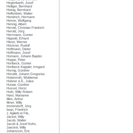
Hegenbarth, Josef
Heiliger, Bernhard
Heisig, Bernhard
Helfenbein, Walter
Hendrich, Hermann
Henne, Wolfgang
Hennig, Albert
Herold, Christian Friedrich
Herold, Jörg
Herrmann, Gunter
Hippold, Erhard
Hitzer, Werner
Höckner, Rudolf
Hoffmann, Dieter
Hoffmann, Josef
Homann, Johann Baptist
Hoppe, Peter
Horlbeck, Günter
Horlbeck-Kappler, Irmgard
Hornig, Günther
Höroldt, Johann Gregorius
Hottenroth, Woldemar
Hübner d.Ä., Julius
Huniat, Günther
Hussel, Horst
Huth, Willy Robert
Høst, Marianne
Illies, Arthur
Illmer, Willy
Immendorff, Jörg
Iwan, Friedrich
J. Aglietti et Fils,
Jäckel, Willy
Jacob, Walter
Jacob & Josef Kohn,
Jaeckel, Willy
Johansson, Eric