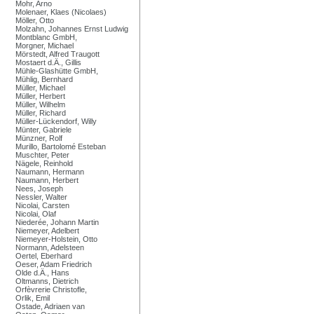
Mohr, Arno
Molenaer, Klaes (Nicolaes)
Möller, Otto
Molzahn, Johannes Ernst Ludwig
Montblanc GmbH,
Morgner, Michael
Mörstedt, Alfred Traugott
Mostaert d.Ä., Gillis
Mühle-Glashütte GmbH,
Mühlig, Bernhard
Müller, Michael
Müller, Herbert
Müller, Wilhelm
Müller, Richard
Müller-Lückendorf, Willy
Münter, Gabriele
Münzner, Rolf
Murillo, Bartolomé Esteban
Muschter, Peter
Nägele, Reinhold
Naumann, Hermann
Naumann, Herbert
Nees, Joseph
Nessler, Walter
Nicolai, Carsten
Nicolai, Olaf
Niederée, Johann Martin
Niemeyer, Adelbert
Niemeyer-Holstein, Otto
Normann, Adelsteen
Oertel, Eberhard
Oeser, Adam Friedrich
Olde d.Ä., Hans
Oltmanns, Dietrich
Orfèvrerie Christofle,
Orlik, Emil
Ostade, Adriaen van