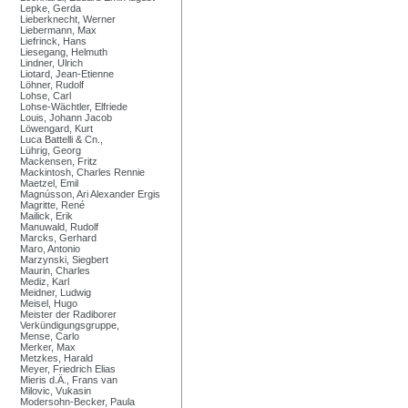
Lepke, Gerda
Lieberknecht, Werner
Liebermann, Max
Liefrinck, Hans
Liesegang, Helmuth
Lindner, Ulrich
Liotard, Jean-Etienne
Löhner, Rudolf
Lohse, Carl
Lohse-Wächtler, Elfriede
Louis, Johann Jacob
Löwengard, Kurt
Luca Battelli & Cn.,
Lührig, Georg
Mackensen, Fritz
Mackintosh, Charles Rennie
Maetzel, Emil
Magnússon, Ari Alexander Ergis
Magritte, René
Mailick, Erik
Manuwald, Rudolf
Marcks, Gerhard
Maro, Antonio
Marzynski, Siegbert
Maurin, Charles
Mediz, Karl
Meidner, Ludwig
Meisel, Hugo
Meister der Radiborer
Verkündigungsgruppe,
Mense, Carlo
Merker, Max
Metzkes, Harald
Meyer, Friedrich Elias
Mieris d.Ä., Frans van
Milovic, Vukasin
Modersohn-Becker, Paula