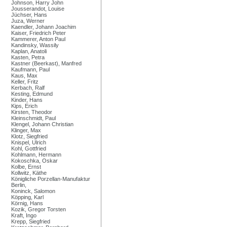
Johnson, Harry John
Jousserandot, Louise
Jüchser, Hans
Juza, Werner
Kaendler, Johann Joachim
Kaiser, Friedrich Peter
Kammerer, Anton Paul
Kandinsky, Wassily
Kaplan, Anatoli
Kasten, Petra
Kastner (Beerkast), Manfred
Kaufmann, Paul
Kaus, Max
Keller, Fritz
Kerbach, Ralf
Kesting, Edmund
Kinder, Hans
Kips, Erich
Kirsten, Theodor
Kleinschmidt, Paul
Klengel, Johann Christian
Klinger, Max
Klotz, Siegfried
Knispel, Ulrich
Kohl, Gottfried
Kohlmann, Hermann
Kokoschka, Oskar
Kolbe, Ernst
Kollwitz, Käthe
Königliche Porzellan-Manufaktur
Berlin,
Koninck, Salomon
Köpping, Karl
Körnig, Hans
Kozik, Gregor Torsten
Kraft, Ingo
Krepp, Siegfried