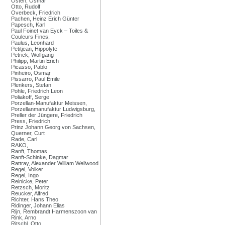
Osten, Osmar
Otto, Rudolf
Overbeck, Friedrich
Pachen, Heinz Erich Günter
Papesch, Karl
Paul Foinet van Eyck – Toiles &
Couleurs Fines,
Paulus, Leonhard
Petitjean, Hippolyte
Petrick, Wolfgang
Philipp, Martin Erich
Picasso, Pablo
Pinheiro, Osmar
Pissarro, Paul Émile
Plenkers, Stefan
Pohle, Friedrich Leon
Poliakoff, Serge
Porzellan-Manufaktur Meissen,
Porzellanmanufaktur Ludwigsburg,
Preller der Jüngere, Friedrich
Press, Friedrich
Prinz Johann Georg von Sachsen,
Querner, Curt
Rade, Carl
RAKO,
Ranft, Thomas
Ranft-Schinke, Dagmar
Rattray, Alexander William Wellwood
Regel, Volker
Regel, Ingo
Reinicke, Peter
Retzsch, Moritz
Reucker, Alfred
Richter, Hans Theo
Ridinger, Johann Elias
Rijn, Rembrandt Harmenszoon van
Rink, Arno
Ritschl, Otto