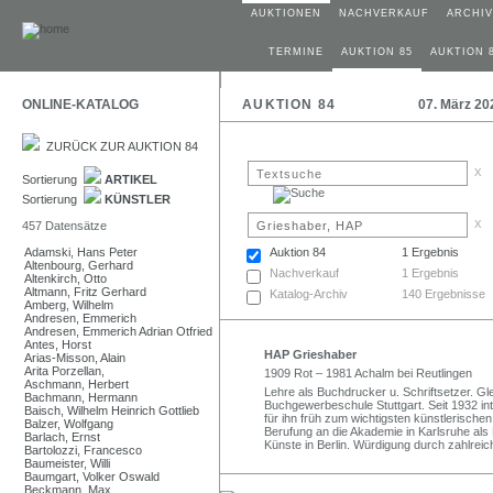
AUKTIONEN
NACHVERKAUF
ARCHIV
TERMINE
AUKTION 85
AUKTION 
ONLINE-KATALOG
AUKTION 84
07. März 20
ZURÜCK ZUR AUKTION 84
x
Sortierung
ARTIKEL
Sortierung
KÜNSTLER
x
457 Datensätze
Adamski, Hans Peter
Auktion 84
1 Ergebnis
Altenbourg, Gerhard
Nachverkauf
1 Ergebnis
Altenkirch, Otto
Altmann, Fritz Gerhard
Katalog-Archiv
140 Ergebnisse
Amberg, Wilhelm
Andresen, Emmerich
Andresen, Emmerich Adrian Otfried
Antes, Horst
HAP Grieshaber
Arias-Misson, Alain
Arita Porzellan,
1909 Rot – 1981 Achalm bei Reutlingen
Aschmann, Herbert
Lehre als Buchdrucker u. Schriftsetzer. Gle
Bachmann, Hermann
Buchgewerbeschule Stuttgart. Seit 1932 int
Baisch, Wilhelm Heinrich Gottlieb
für ihn früh zum wichtigsten künstlerisch
Balzer, Wolfgang
Berufung an die Akademie in Karlsruhe als
Barlach, Ernst
Künste in Berlin. Würdigung durch zahlrei
Bartolozzi, Francesco
Baumeister, Willi
Baumgart, Volker Oswald
Beckmann, Max