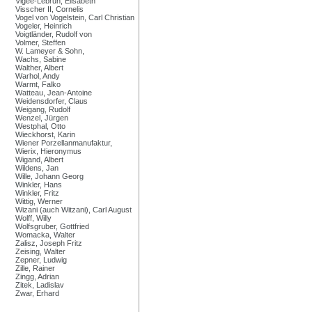
Vigée-Lebrun, Elisabeth
Visscher II, Cornelis
Vogel von Vogelstein, Carl Christian
Vogeler, Heinrich
Voigtländer, Rudolf von
Volmer, Steffen
W. Lameyer & Sohn,
Wachs, Sabine
Walther, Albert
Warhol, Andy
Warmt, Falko
Watteau, Jean-Antoine
Weidensdorfer, Claus
Weigang, Rudolf
Wenzel, Jürgen
Westphal, Otto
Wieckhorst, Karin
Wiener Porzellanmanufaktur,
Wierix, Hieronymus
Wigand, Albert
Wildens, Jan
Wille, Johann Georg
Winkler, Hans
Winkler, Fritz
Wittig, Werner
Wizani (auch Witzani), Carl August
Wolff, Willy
Wolfsgruber, Gottfried
Womacka, Walter
Zalisz, Joseph Fritz
Zeising, Walter
Zepner, Ludwig
Zille, Rainer
Zingg, Adrian
Zitek, Ladislav
Zwar, Erhard