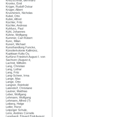
Kretzschmar, Bernhard
Kronke, Emil
Krüger, Rudolf Oskar
Krüger, Albert
Krushenick, Nicholas
Kubel, Otto
Kubin, Alfred
Küchler, Fritz
Küchler, Andreas
Kuhfuss, Paul
Kühl, Johannes
Kühne, Wolfgang
Kummer, Carl Robert
Kunc, Milan
Kunert, Michael
Kunsthandlung Funcke,
Künstlerkolonie Kallmünz,
Kupittaan Kulta Oy,
Kurfürst Friedrich August I. von
Sachsen (August d,
Lachnit, Wilhelm
Lang, Christian
Lang, Lothar
Lang, Fritz
Lang-Scheer, Irma
Lange, Max
Lange, Otto
Langner, Reinhold
Latendorf, Christiane
Lautner, Matthias
Leber, Wolfgang
Lehmann, Wolfgang
Lehmann, Alfred (?)
Leiberg, Helge
Leifer, Horst
Leipziger Schule,
Lens, Andries Cornelis
Leonhardi, Eduard Emil August