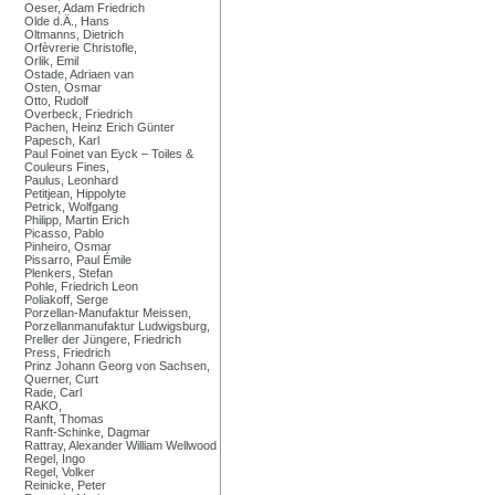
Oeser, Adam Friedrich
Olde d.Ä., Hans
Oltmanns, Dietrich
Orfèvrerie Christofle,
Orlik, Emil
Ostade, Adriaen van
Osten, Osmar
Otto, Rudolf
Overbeck, Friedrich
Pachen, Heinz Erich Günter
Papesch, Karl
Paul Foinet van Eyck – Toiles &
Couleurs Fines,
Paulus, Leonhard
Petitjean, Hippolyte
Petrick, Wolfgang
Philipp, Martin Erich
Picasso, Pablo
Pinheiro, Osmar
Pissarro, Paul Émile
Plenkers, Stefan
Pohle, Friedrich Leon
Poliakoff, Serge
Porzellan-Manufaktur Meissen,
Porzellanmanufaktur Ludwigsburg,
Preller der Jüngere, Friedrich
Press, Friedrich
Prinz Johann Georg von Sachsen,
Querner, Curt
Rade, Carl
RAKO,
Ranft, Thomas
Ranft-Schinke, Dagmar
Rattray, Alexander William Wellwood
Regel, Ingo
Regel, Volker
Reinicke, Peter