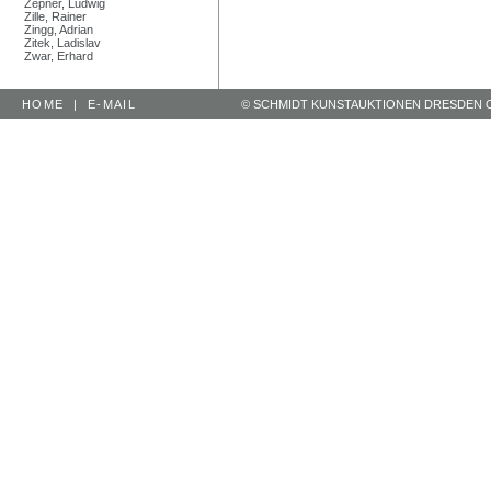
Zepner, Ludwig
Zille, Rainer
Zingg, Adrian
Zitek, Ladislav
Zwar, Erhard
HOME
|
E-MAIL
© SCHMIDT KUNSTAUKTIONEN DRESDEN