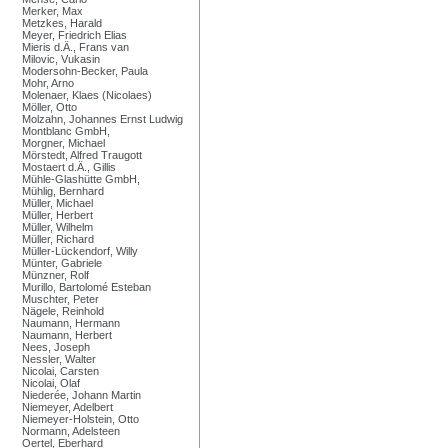
Merker, Max
Metzkes, Harald
Meyer, Friedrich Elias
Mieris d.Ä., Frans van
Milovic, Vukasin
Modersohn-Becker, Paula
Mohr, Arno
Molenaer, Klaes (Nicolaes)
Möller, Otto
Molzahn, Johannes Ernst Ludwig
Montblanc GmbH,
Morgner, Michael
Mörstedt, Alfred Traugott
Mostaert d.Ä., Gillis
Mühle-Glashütte GmbH,
Mühlig, Bernhard
Müller, Michael
Müller, Herbert
Müller, Wilhelm
Müller, Richard
Müller-Lückendorf, Willy
Münter, Gabriele
Münzner, Rolf
Murillo, Bartolomé Esteban
Muschter, Peter
Nägele, Reinhold
Naumann, Hermann
Naumann, Herbert
Nees, Joseph
Nessler, Walter
Nicolai, Carsten
Nicolai, Olaf
Niederée, Johann Martin
Niemeyer, Adelbert
Niemeyer-Holstein, Otto
Normann, Adelsteen
Oertel, Eberhard