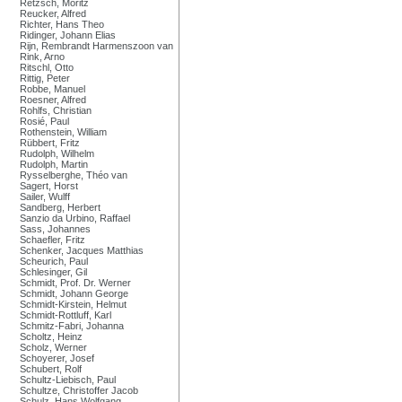
Retzsch, Moritz
Reucker, Alfred
Richter, Hans Theo
Ridinger, Johann Elias
Rijn, Rembrandt Harmenszoon van
Rink, Arno
Ritschl, Otto
Rittig, Peter
Robbe, Manuel
Roesner, Alfred
Rohlfs, Christian
Rosié, Paul
Rothenstein, William
Rübbert, Fritz
Rudolph, Wilhelm
Rudolph, Martin
Rysselberghe, Théo van
Sagert, Horst
Sailer, Wulff
Sandberg, Herbert
Sanzio da Urbino, Raffael
Sass, Johannes
Schaefler, Fritz
Schenker, Jacques Matthias
Scheurich, Paul
Schlesinger, Gil
Schmidt, Prof. Dr. Werner
Schmidt, Johann George
Schmidt-Kirstein, Helmut
Schmidt-Rottluff, Karl
Schmitz-Fabri, Johanna
Scholtz, Heinz
Scholz, Werner
Schoyerer, Josef
Schubert, Rolf
Schultz-Liebisch, Paul
Schultze, Christoffer Jacob
Schulz, Hans Wolfgang