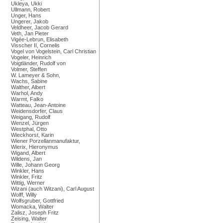
Ukleya, Ukki
Ullmann, Robert
Unger, Hans
Ungerer, Jakob
Veldheer, Jacob Gerard
Veth, Jan Pieter
Vigée-Lebrun, Elisabeth
Visscher II, Cornelis
Vogel von Vogelstein, Carl Christian
Vogeler, Heinrich
Voigtländer, Rudolf von
Volmer, Steffen
W. Lameyer & Sohn,
Wachs, Sabine
Walther, Albert
Warhol, Andy
Warmt, Falko
Watteau, Jean-Antoine
Weidensdorfer, Claus
Weigang, Rudolf
Wenzel, Jürgen
Westphal, Otto
Wieckhorst, Karin
Wiener Porzellanmanufaktur,
Wierix, Hieronymus
Wigand, Albert
Wildens, Jan
Wille, Johann Georg
Winkler, Hans
Winkler, Fritz
Wittig, Werner
Wizani (auch Witzani), Carl August
Wolff, Willy
Wolfsgruber, Gottfried
Womacka, Walter
Zalisz, Joseph Fritz
Zeising, Walter