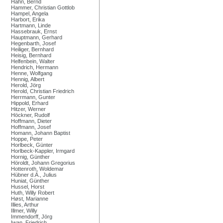
Hahn, Bernd
Hammer, Christian Gottlob
Hampel, Angela
Harbort, Erika
Hartmann, Linde
Hassebrauk, Ernst
Hauptmann, Gerhard
Hegenbarth, Josef
Heiliger, Bernhard
Heisig, Bernhard
Helfenbein, Walter
Hendrich, Hermann
Henne, Wolfgang
Hennig, Albert
Herold, Jörg
Herold, Christian Friedrich
Herrmann, Gunter
Hippold, Erhard
Hitzer, Werner
Höckner, Rudolf
Hoffmann, Dieter
Hoffmann, Josef
Homann, Johann Baptist
Hoppe, Peter
Horlbeck, Günter
Horlbeck-Kappler, Irmgard
Hornig, Günther
Höroldt, Johann Gregorius
Hottenroth, Woldemar
Hübner d.Ä., Julius
Huniat, Günther
Hussel, Horst
Huth, Willy Robert
Høst, Marianne
Illies, Arthur
Illmer, Willy
Immendorff, Jörg
Iwan, Friedrich