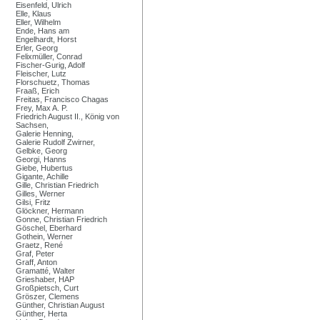
Eisenfeld, Ulrich
Elle, Klaus
Eller, Wilhelm
Ende, Hans am
Engelhardt, Horst
Erler, Georg
Felixmüller, Conrad
Fischer-Gurig, Adolf
Fleischer, Lutz
Florschuetz, Thomas
Fraaß, Erich
Freitas, Francisco Chagas
Frey, Max A. P.
Friedrich August II., König von
Sachsen,
Galerie Henning,
Galerie Rudolf Zwirner,
Gelbke, Georg
Georgi, Hanns
Giebe, Hubertus
Gigante, Achille
Gille, Christian Friedrich
Gilles, Werner
Gilsi, Fritz
Glöckner, Hermann
Gonne, Christian Friedrich
Göschel, Eberhard
Gothein, Werner
Graetz, René
Graf, Peter
Graff, Anton
Gramatté, Walter
Grieshaber, HAP
Großpietsch, Curt
Gröszer, Clemens
Günther, Christian August
Günther, Herta