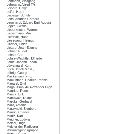
Lehmann, Wolfgang
Lehmann, Alfred (?)
Leiberg, Helge
Leifer, Horst
Leipziger Schule,
Lens, Andries Cornelis
Leonhardi, Eduard Emil August
Lepke, Gerda
Lieberknecht, Werner
Liebermann, Max
Liefrinck, Hans
Liesegang, Helmuth
Lindner, Ulrich
Liotard, Jean-Etienne
Löhner, Rudolf
Lohse, Carl
Lohse-Wächtler, Elfriede
Louis, Johann Jacob
Löwengard, Kurt
Luca Battelli & Cn.,
Lührig, Georg
Mackensen, Fritz
Mackintosh, Charles Rennie
Maetzel, Emil
Magnússon, Ari Alexander Ergis
Magritte, René
Mailick, Erik
Manuwald, Rudolf
Marcks, Gerhard
Maro, Antonio
Marzynski, Siegbert
Maurin, Charles
Mediz, Karl
Meidner, Ludwig
Meisel, Hugo
Meister der Radiborer
Verkündigungsgruppe,
Mense, Carlo