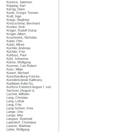
Koninck, Salomon
Köpping, Karl
Körnig, Hans
Kozik, Gregor Torsten
Kraft, Ingo
Krepp, Siegfried
Kretzschmar, Bernhard
Kronke, Emil
Krüger, Rudolf Oskar
Krüger, Albert
Krushenick, Nicholas
Kubel, Otto
Kubin, Alfred
Küchler, Andreas
Küchler, Fritz
Kuhfuss, Paul
Kühl, Johannes
Kühne, Wolfgang
Kummer, Carl Robert
Kunc, Milan
Kunert, Michael
Kunsthandlung Funcke,
Künstlerkolonie Kallmünz,
Kupittaan Kulta Oy,
Kurfürst Friedrich August I. von
Sachsen (August d,
Lachnit, Wilhelm
Lang, Christian
Lang, Lothar
Lang, Fritz
Lang-Scheer, Irma
Lange, Otto
Lange, Max
Langner, Reinhold
Latendorf, Christiane
Lautner, Matthias
Leber, Wolfgang