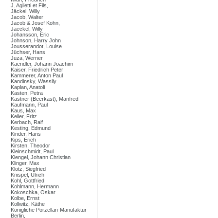
J. Aglietti et Fils,
Jäckel, Willy
Jacob, Walter
Jacob & Josef Kohn,
Jaeckel, Willy
Johansson, Eric
Johnson, Harry John
Jousserandot, Louise
Jüchser, Hans
Juza, Werner
Kaendler, Johann Joachim
Kaiser, Friedrich Peter
Kammerer, Anton Paul
Kandinsky, Wassily
Kaplan, Anatoli
Kasten, Petra
Kastner (Beerkast), Manfred
Kaufmann, Paul
Kaus, Max
Keller, Fritz
Kerbach, Ralf
Kesting, Edmund
Kinder, Hans
Kips, Erich
Kirsten, Theodor
Kleinschmidt, Paul
Klengel, Johann Christian
Klinger, Max
Klotz, Siegfried
Knispel, Ulrich
Kohl, Gottfried
Kohlmann, Hermann
Kokoschka, Oskar
Kolbe, Ernst
Kollwitz, Käthe
Königliche Porzellan-Manufaktur
Berlin,