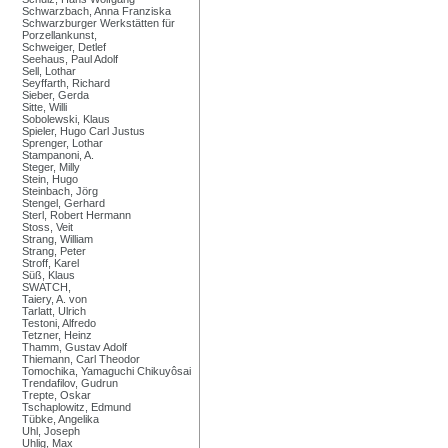
Schwarzbach, Anna Franziska
Schwarzburger Werkstätten für
Porzellankunst,
Schweiger, Detlef
Seehaus, Paul Adolf
Sell, Lothar
Seyffarth, Richard
Sieber, Gerda
Sitte, Willi
Sobolewski, Klaus
Spieler, Hugo Carl Justus
Sprenger, Lothar
Stampanoni, A.
Steger, Milly
Stein, Hugo
Steinbach, Jörg
Stengel, Gerhard
Sterl, Robert Hermann
Stoss, Veit
Strang, William
Strang, Peter
Stroff, Karel
Süß, Klaus
SWATCH,
Taiery, A. von
Tarlatt, Ulrich
Testoni, Alfredo
Tetzner, Heinz
Thamm, Gustav Adolf
Thiemann, Carl Theodor
Tomochika, Yamaguchi Chikuyôsai
Trendafilov, Gudrun
Trepte, Oskar
Tschaplowitz, Edmund
Tübke, Angelika
Uhl, Joseph
Uhlig, Max