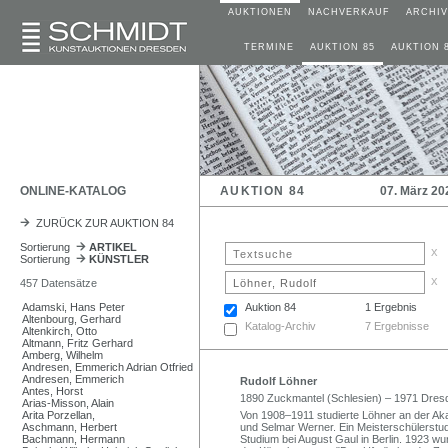
AUKTIONEN
NACHVERKAUF
ARCHIV
TERMINE
AUKTION 85
AUKTION 
ONLINE-KATALOG
AUKTION 84
07. März 20
ZURÜCK ZUR AUKTION 84
Sortierung
ARTIKEL
x
Sortierung
KÜNSTLER
x
457 Datensätze
Adamski, Hans Peter
Auktion 84
1 Ergebnis
Altenbourg, Gerhard
Katalog-Archiv
7 Ergebnisse
Altenkirch, Otto
Altmann, Fritz Gerhard
Amberg, Wilhelm
Andresen, Emmerich Adrian Otfried
Andresen, Emmerich
Rudolf Löhner
Antes, Horst
1890 Zuckmantel (Schlesien) – 1971 Dres
Arias-Misson, Alain
Arita Porzellan,
Von 1908–1911 studierte Löhner an der Aka
Aschmann, Herbert
und Selmar Werner. Ein Meisterschülerstu
Bachmann, Hermann
Studium bei August Gaul in Berlin. 1923 wu