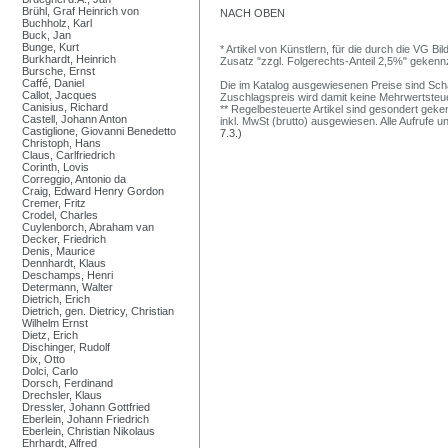
Brühl, Graf Heinrich von
NACH OBEN
Buchholz, Karl
Buck, Jan
Bunge, Kurt
* Artikel von Künstlern, für die durch die VG 
Burkhardt, Heinrich
Zusatz "zzgl. Folgerechts-Anteil 2,5%" gekenn
Bursche, Ernst
Caffé, Daniel
Die im Katalog ausgewiesenen Preise sind Schätz
Callot, Jacques
Zuschlagspreis wird damit keine Mehrwertsteu
Canisius, Richard
** Regelbesteuerte Artikel sind gesondert geken
Castell, Johann Anton
inkl. MwSt (brutto) ausgewiesen. Alle Aufrufe 
Castiglione, Giovanni Benedetto
7.3.)
Christoph, Hans
Claus, Carlfriedrich
Corinth, Lovis
Correggio, Antonio da
Craig, Edward Henry Gordon
Cremer, Fritz
Crodel, Charles
Cuylenborch, Abraham van
Decker, Friedrich
Denis, Maurice
Dennhardt, Klaus
Deschamps, Henri
Determann, Walter
Dietrich, Erich
Dietrich, gen. Dietricy, Christian
Wilhelm Ernst
Dietz, Erich
Dischinger, Rudolf
Dix, Otto
Dolci, Carlo
Dorsch, Ferdinand
Drechsler, Klaus
Dressler, Johann Gottfried
Eberlein, Johann Friedrich
Eberlein, Christian Nikolaus
Ehrhardt, Alfred