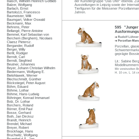
Baisch, Wilhelm Heinrich Gottlieb
der Künstlergruppe "Das Ufer" ebenda. Zun
Balzer, Wolfgang
Ausstellungen in Leipzig sowie der Internat
Barlach, Ernst
Tierfiguren für die Meissener Porzellanman
Bartolozzi, Francesco
Jahren.
Baumeister, Willi
Baumgart, Volker Oswald
Beckmann, Max
Behrens, Peter
595 "Junger 
Bellangé, Pierre-Antoine
Ausformungsz
Bemmel, Karl Sebastian von
Rudolf Löhne
Berchem (Berghem), Nicolaes
Porzellan-Man
Claesz Pietersz.
Bergander, Rudolf
Porzellan, glasi
Berger, Willy
Schwertermarke i
Berlit, Rüdiger
geprägte Bossie
Berndt, Carl
Berndt, Siegfried
Lit.: Sabine B
Beutner, Johannes
Modellnummern A
Beyer, Johann Christian Wilhelm
Mit vereinzelten B
Biedermann, Wolfgang E.
H. 10 cm, L. 14 c
Bielohlawek, Werner
Blechschmidt, Günther
Böckstiegel, Peter August
Böhm, Eduard
Böhme, Lothar
Böhme, Hans-Ludwig
Böhringer, Konrad Immanuel
Bolz, Dr. Lothar
Borchers, Roland
Börner, Emil Paul
Bosse, Gerhard
Both, Jan Dircksz
Brandt, Heinrich
Brendel, Michael
Breyer, Robert
Brockhage, Hans
Bruchwitz, Wolfgang
Brueghel d.Ä., Jan