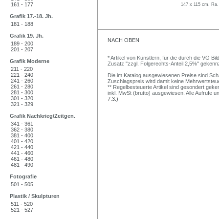
161 - 177
147 x 115 cm. Ra.
Grafik 17.-18. Jh.
181 - 188
Grafik 19. Jh.
NACH OBEN
189 - 200
201 - 207
* Artikel von Künstlern, für die durch die VG 
Grafik Moderne
Zusatz "zzgl. Folgerechts-Anteil 2,5%" gekenn
211 - 220
221 - 240
Die im Katalog ausgewiesenen Preise sind Schätz
241 - 260
Zuschlagspreis wird damit keine Mehrwertsteu
261 - 280
** Regelbesteuerte Artikel sind gesondert geken
281 - 300
inkl. MwSt (brutto) ausgewiesen. Alle Aufrufe 
301 - 320
7.3.)
321 - 329
Grafik Nachkrieg/Zeitgen.
341 - 361
362 - 380
381 - 400
401 - 420
421 - 440
441 - 460
461 - 480
481 - 490
Fotografie
501 - 505
Plastik / Skulpturen
511 - 520
521 - 527