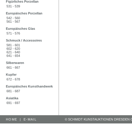
Figürliches Porzellan
531 - 539
Europäisches Porzellan
542 - 560
561 - 567
Europäisches Glas
571 - 576
Schmuck / Accessoires
581 - 601
602 - 620
621 - 640
641 - 654
Silberwaren
661 - 667
Kupfer
672 - 678
Europäisches Kunsthandwerk
681 - 687
Asiatika
691 - 697
HOME
|
E-MAIL
© SCHMIDT KUNSTAUKTIONEN DRESDEN