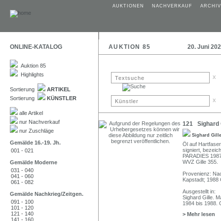
AUKTIONEN
NACHVERKAUF
ARCHIV
ONLINE-KATALOG
AUKTION 85
20. Juni 20
Auktion 85
Highlights
x
Sortierung
ARTIKEL
Sortierung
KÜNSTLER
x
alle Artikel
nur Nachverkauf
121 Sighard G
nur Zuschläge
Sighard Gill
Gemälde 16.-19. Jh.
Öl auf Hartfase
signiert, bezei
001 - 021
PARADIES 1987/
WVZ Gille 355.
Gemälde Moderne
031 - 040
Provenienz: Nac
041 - 060
Kapstadt; 1988 
061 - 082
Ausgestellt in:
Gemälde Nachkrieg/Zeitgen.
Sighard Gille. M
091 - 100
1984 bis 1988. 
101 - 120
121 - 140
> Mehr lesen
141 - 160