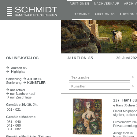
AUKTIONEN
NACHVERKAUF
ARCHIV
TERMINE
AUKTION 85
AUKTION 
ONLINE-KATALOG
AUKTION 85
20. Juni 20
Auktion 85
Highlights
x
Sortierung
ARTIKEL
Sortierung
KÜNSTLER
x
alle Artikel
nur Nachverkauf
nur Zuschläge
137 Hans Jüc
Gemälde 16.-19. Jh.
Hans Jüchser
001 - 021
Öl auf Malpappe.
signiert, betite
Gemälde Moderne
031 - 040
Provenienz: Pr
041 - 060
Privatsammlung
061 - 082
Ausgestellt in:
Gemälde Nachkrieg/Zeitgen.
Hans Jüchser – 