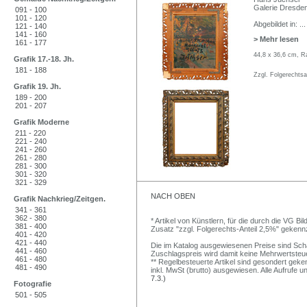
Galerie Dresden
091 - 100
101 - 120
Abgebildet in:
...
121 - 140
141 - 160
> Mehr lesen
161 - 177
44,8 x 36,6 cm, R
Grafik 17.-18. Jh.
181 - 188
Zzgl. Folgerechts
Grafik 19. Jh.
189 - 200
201 - 207
Grafik Moderne
211 - 220
221 - 240
241 - 260
261 - 280
281 - 300
301 - 320
321 - 329
NACH OBEN
Grafik Nachkrieg/Zeitgen.
341 - 361
362 - 380
* Artikel von Künstlern, für die durch die VG 
381 - 400
Zusatz "zzgl. Folgerechts-Anteil 2,5%" gekenn
401 - 420
421 - 440
Die im Katalog ausgewiesenen Preise sind Schätz
441 - 460
Zuschlagspreis wird damit keine Mehrwertsteu
461 - 480
** Regelbesteuerte Artikel sind gesondert geken
481 - 490
inkl. MwSt (brutto) ausgewiesen. Alle Aufrufe 
7.3.)
Fotografie
501 - 505