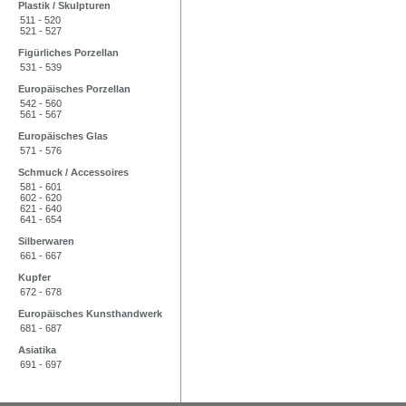
Plastik / Skulpturen
511 - 520
521 - 527
Figürliches Porzellan
531 - 539
Europäisches Porzellan
542 - 560
561 - 567
Europäisches Glas
571 - 576
Schmuck / Accessoires
581 - 601
602 - 620
621 - 640
641 - 654
Silberwaren
661 - 667
Kupfer
672 - 678
Europäisches Kunsthandwerk
681 - 687
Asiatika
691 - 697