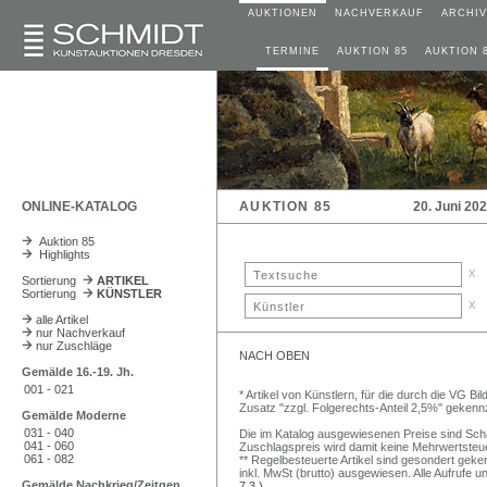
AUKTIONEN
NACHVERKAUF
ARCHIV
TERMINE
AUKTION 85
AUKTION 
ONLINE-KATALOG
AUKTION 85
20. Juni 20
Auktion 85
Highlights
x
Sortierung
ARTIKEL
Sortierung
KÜNSTLER
x
alle Artikel
nur Nachverkauf
nur Zuschläge
NACH OBEN
Gemälde 16.-19. Jh.
001 - 021
* Artikel von Künstlern, für die durch die VG 
Zusatz "zzgl. Folgerechts-Anteil 2,5%" gekenn
Gemälde Moderne
031 - 040
Die im Katalog ausgewiesenen Preise sind Schätz
041 - 060
Zuschlagspreis wird damit keine Mehrwertsteu
061 - 082
** Regelbesteuerte Artikel sind gesondert geken
inkl. MwSt (brutto) ausgewiesen. Alle Aufrufe 
Gemälde Nachkrieg/Zeitgen.
7.3.)