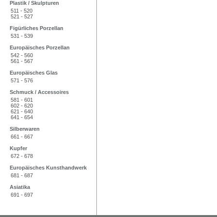
Plastik / Skulpturen
511 - 520
521 - 527
Figürliches Porzellan
531 - 539
Europäisches Porzellan
542 - 560
561 - 567
Europäisches Glas
571 - 576
Schmuck / Accessoires
581 - 601
602 - 620
621 - 640
641 - 654
Silberwaren
661 - 667
Kupfer
672 - 678
Europäisches Kunsthandwerk
681 - 687
Asiatika
691 - 697