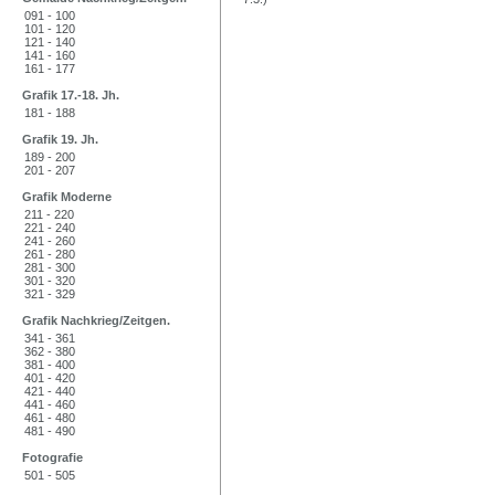
091 - 100
101 - 120
121 - 140
141 - 160
161 - 177
Grafik 17.-18. Jh.
181 - 188
Grafik 19. Jh.
189 - 200
201 - 207
Grafik Moderne
211 - 220
221 - 240
241 - 260
261 - 280
281 - 300
301 - 320
321 - 329
Grafik Nachkrieg/Zeitgen.
341 - 361
362 - 380
381 - 400
401 - 420
421 - 440
441 - 460
461 - 480
481 - 490
Fotografie
501 - 505