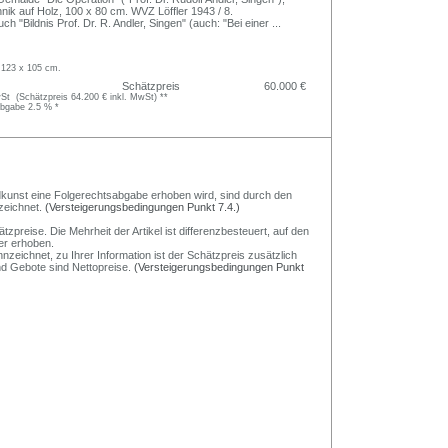
nik auf Holz, 100 x 80 cm. WVZ Löffler 1943 / 8.
uch "Bildnis Prof. Dr. R. Andler, Singen" (auch: "Bei einer
...
 123 x 105 cm.
Schätzpreis
60.000 €
t (Schätzpreis 64.200 € inkl. MwSt) **
abgabe 2.5 % *
Bildkunst eine Folgerechtsabgabe erhoben wird, sind durch den
zeichnet.
(Versteigerungsbedingungen Punkt 7.4.)
preise. Die Mehrheit der Artikel ist differenzbesteuert, auf den
er erhoben.
nzeichnet, zu Ihrer Information ist der Schätzpreis zusätzlich
und Gebote sind Nettopreise.
(Versteigerungsbedingungen Punkt