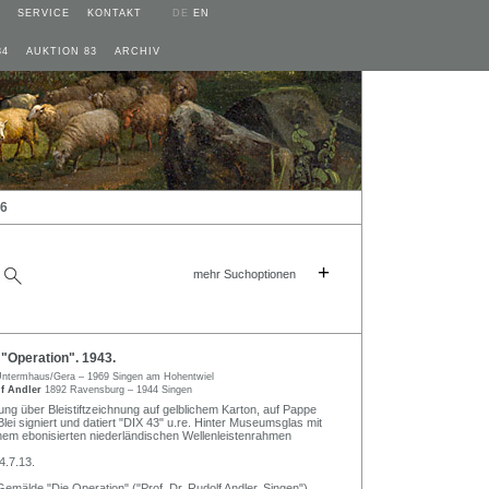
SERVICE
KONTAKT
DE
EN
84
AUKTION 83
ARCHIV
26
+
mehr Suchoptionen
"Operation". 1943.
ntermhaus/Gera – 1969 Singen am Hohentwiel
lf Andler
1892 Ravensburg – 1944 Singen
ung über Bleistiftzeichnung auf gelblichem Karton, auf Pappe
lei signiert und datiert "DIX 43" u.re. Hinter Museumsglas mit
nem ebonisierten niederländischen Wellenleistenrahmen
4.7.13.
emälde "Die Operation" ("Prof. Dr. Rudolf Andler, Singen"),