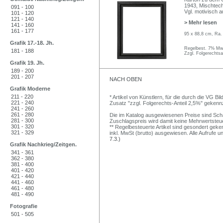
1943, Mischtech
091 - 100
Vgl. motivisch a
101 - 120
121 - 140
> Mehr lesen
141 - 160
161 - 177
95 x 88,8 cm, Ra.
Grafik 17.-18. Jh.
Regelbest. 7% MwS
181 - 188
Zzgl. Folgerechts
Grafik 19. Jh.
189 - 200
201 - 207
NACH OBEN
Grafik Moderne
211 - 220
* Artikel von Künstlern, für die durch die VG 
221 - 240
Zusatz "zzgl. Folgerechts-Anteil 2,5%" gekenn
241 - 260
261 - 280
Die im Katalog ausgewiesenen Preise sind Schätz
281 - 300
Zuschlagspreis wird damit keine Mehrwertsteu
301 - 320
** Regelbesteuerte Artikel sind gesondert geken
321 - 329
inkl. MwSt (brutto) ausgewiesen. Alle Aufrufe 
7.3.)
Grafik Nachkrieg/Zeitgen.
341 - 361
362 - 380
381 - 400
401 - 420
421 - 440
441 - 460
461 - 480
481 - 490
Fotografie
501 - 505