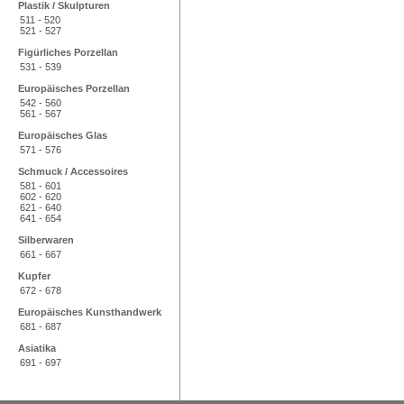
Plastik / Skulpturen
511 - 520
521 - 527
Figürliches Porzellan
531 - 539
Europäisches Porzellan
542 - 560
561 - 567
Europäisches Glas
571 - 576
Schmuck / Accessoires
581 - 601
602 - 620
621 - 640
641 - 654
Silberwaren
661 - 667
Kupfer
672 - 678
Europäisches Kunsthandwerk
681 - 687
Asiatika
691 - 697