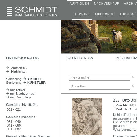
AUKTIONEN
NACHVERKAUF
ARCHIV
TERMINE
AUKTION 85
AUKTION 
ONLINE-KATALOG
AUKTION 85
20. Juni 20
Auktion 85
Highlights
x
Sortierung
ARTIKEL
Sortierung
KÜNSTLER
x
alle Artikel
nur Nachverkauf
nur Zuschläge
233 Otto Dix 
Gemälde 16.-19. Jh.
Otto Dix
1891 U
001 - 021
Prof. Dr. Rudo
Kohlestiftzeichn
Gemälde Moderne
aufgezogen. In B
031 - 040
UV-Schutz in ei
041 - 060
gerahmt.
061 - 082
WVZ Lorenz IE 
Gemälde Nachkrieg/Zeitgen.
Karton zu dem G