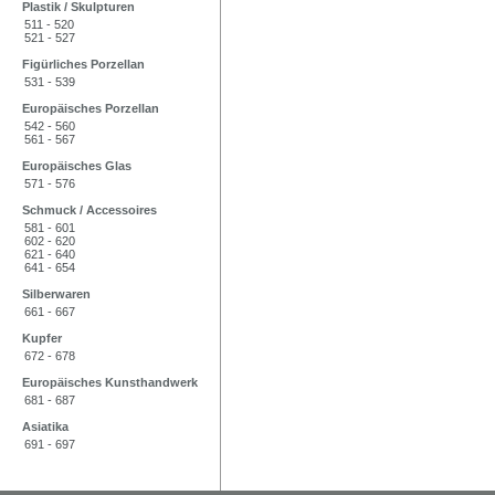
Plastik / Skulpturen
511 - 520
521 - 527
Figürliches Porzellan
531 - 539
Europäisches Porzellan
542 - 560
561 - 567
Europäisches Glas
571 - 576
Schmuck / Accessoires
581 - 601
602 - 620
621 - 640
641 - 654
Silberwaren
661 - 667
Kupfer
672 - 678
Europäisches Kunsthandwerk
681 - 687
Asiatika
691 - 697