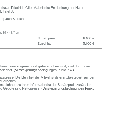
ristian Friedrich Gille. Malerische Entdeckung der Natur.
. Tafel 85.
 späten Studien
...
a. 39 x 48,7 cm.
Schätzpreis
6.000 €
Zuschlag
5.000 €
Bildkunst eine Folgerechtsabgabe erhoben wird, sind durch den
zeichnet.
(Versteigerungsbedingungen Punkt 7.4.)
preise. Die Mehrheit der Artikel ist differenzbesteuert, auf den
er erhoben.
nzeichnet, zu Ihrer Information ist der Schätzpreis zusätzlich
und Gebote sind Nettopreise.
(Versteigerungsbedingungen Punkt