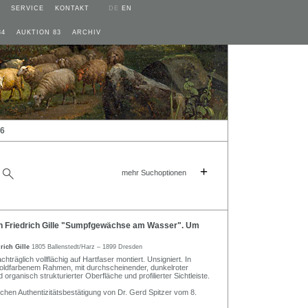
SERVICE
KONTAKT
DE
EN
84
AUKTION 83
ARCHIV
26
+
mehr Suchoptionen
n Friedrich Gille "Sumpfgewächse am Wasser". Um
drich Gille
1805 Ballenstedt/Harz – 1899 Dresden
chträglich vollflächig auf Hartfaser montiert. Unsigniert. In
goldfarbenem Rahmen, mit durchscheinender, dunkelroter
organisch strukturierter Oberfläche und profilierter Sichtleiste.
tlichen Authentizitätsbestätigung von Dr. Gerd Spitzer vom 8.