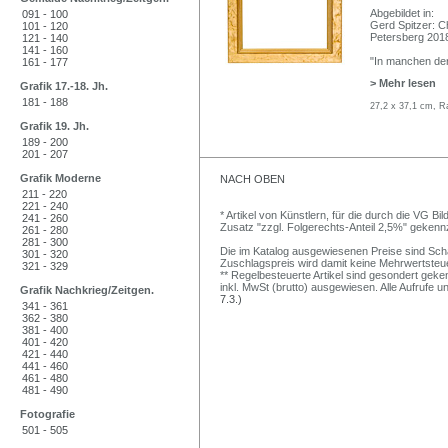
Abgebildet in:
091 - 100
Gerd Spitzer: Ch
101 - 120
Petersberg 2018
121 - 140
141 - 160
"In manchen der
161 - 177
> Mehr lesen
Grafik 17.-18. Jh.
181 - 188
27,2 x 37,1 cm, R
Grafik 19. Jh.
189 - 200
201 - 207
Grafik Moderne
NACH OBEN
211 - 220
221 - 240
* Artikel von Künstlern, für die durch die VG 
241 - 260
Zusatz "zzgl. Folgerechts-Anteil 2,5%" gekenn
261 - 280
281 - 300
Die im Katalog ausgewiesenen Preise sind Schätz
301 - 320
Zuschlagspreis wird damit keine Mehrwertsteu
321 - 329
** Regelbesteuerte Artikel sind gesondert geken
inkl. MwSt (brutto) ausgewiesen. Alle Aufrufe 
Grafik Nachkrieg/Zeitgen.
7.3.)
341 - 361
362 - 380
381 - 400
401 - 420
421 - 440
441 - 460
461 - 480
481 - 490
Fotografie
501 - 505