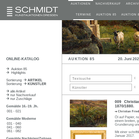
AUKTIONEN
NACHVERKAUF
ARCHIV
TERMINE
AUKTION 85
AUKTION 
ONLINE-KATALOG
AUKTION 85
20. Juni 20
Auktion 85
Highlights
x
Sortierung
ARTIKEL
Sortierung
KÜNSTLER
x
alle Artikel
nur Nachverkauf
nur Zuschläge
009 Christia
1870/1880.
Gemälde 16.-19. Jh.
001 - 021
Christian Frie
Öl auf Papier, na
Gemälde Moderne
einem breiten, 
031 - 040
Grundierung und 
041 - 060
061 - 082
Mit einer schrif
Januar 2017.
Gemälde Nachkrieg/Zeitgen.