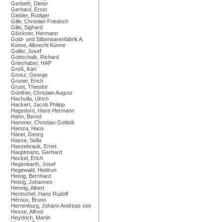
Gerbeth, Dieter
Gerhard, Ernst
Giebler, Rüdiger
Gille, Christian Friedrich
Gille, Sighard
Glöckner, Hermann
Gold- und Silberwarenfabrik A.
Künne, Albrecht Künne
Goller, Josef
Gottschalk, Richard
Grieshaber, HAP
Groß, Karl
Grosz, George
Gruner, Erich
Grust, Theodor
Günther, Christian August
Hachulla, Ulrich
Hackert, Jacob Philipp
Hagedorn, Hans Hermann
Hahn, Bernd
Hammer, Christian Gottlob
Hamza, Hans
Hänel, Georg
Hasse, Sella
Hassebrauk, Ernst
Hauptmann, Gerhard
Heckel, Erich
Hegenbarth, Josef
Hegewald, Heidrun
Heisig, Bernhard
Heisig, Johannes
Hennig, Albert
Hentschel, Hans Rudolf
Héroux, Bruno
Herrenburg, Johann Andreas von
Hesse, Alfred
Heydrich, Martin