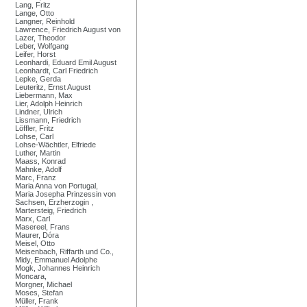
Lang, Fritz
Lange, Otto
Langner, Reinhold
Lawrence, Friedrich August von
Lazer, Theodor
Leber, Wolfgang
Leifer, Horst
Leonhardi, Eduard Emil August
Leonhardt, Carl Friedrich
Lepke, Gerda
Leuteritz, Ernst August
Liebermann, Max
Lier, Adolph Heinrich
Lindner, Ulrich
Lissmann, Friedrich
Löffler, Fritz
Lohse, Carl
Lohse-Wächtler, Elfriede
Luther, Martin
Maass, Konrad
Mahnke, Adolf
Marc, Franz
Maria Anna von Portugal,
Maria Josepha Prinzessin von
Sachsen, Erzherzogin ,
Martersteig, Friedrich
Marx, Carl
Masereel, Frans
Maurer, Dóra
Meisel, Otto
Meisenbach, Riffarth und Co.,
Midy, Emmanuel Adolphe
Mogk, Johannes Heinrich
Moncara,
Morgner, Michael
Moses, Stefan
Müller, Frank