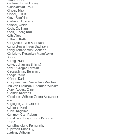
Kirchner, Ernst Ludwig
Kleinschmidt, Paul
Klinger, Max
Klinger, Julius
Klotz, Siegfried
Knebel d.J., Franz
Knispel, Ulrich
Koch, Dr. Hans
Koch, Georg Karl
Kolb, Alois
Kollwitz, Käthe
König Albert von Sachsen,
König Georg I. von Sachsen,
König Johann von Sachsen,
Königliche Porzellan-Manufaktur
Berlin,
Körnig, Hans
Kotte, Johannes (Hans)
Kozik, Gregor Torsten
Kretzschmar, Bernhard
Kriegel, Willy
Kröner, Karl
Kronprinz des Deutschen Reiches
und von Preußen, Friedrich Wilhelm
Victor August Ernst
Küchler, Andreas
Kügelgen, Wilhelm Georg Alexander
von
Kügelgen, Gerhard von
Kuhfuss, Paul
Kuhrt, Angelika
Kummer, Carl Robert
Kunst- und Erzgießerei Pirner &
Franz,
Kunsthandlung Kamprath,
Kupittaan Kulta Oy,
Lachnit, Wilhelm