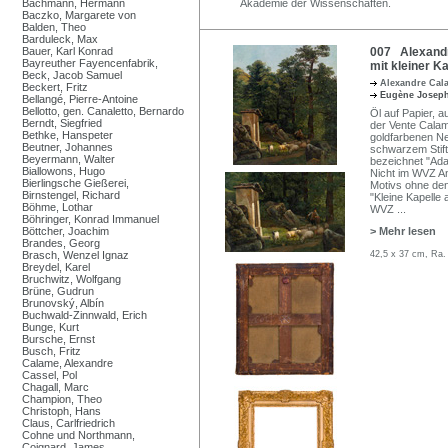
Bachmann, Hermann
Akademie der Wissenschaften.
Baczko, Margarete von
Balden, Theo
Barduleck, Max
Bauer, Karl Konrad
007 Alexand
Bayreuther Fayencenfabrik,
mit kleiner K
Beck, Jacob Samuel
Alexandre Ca
Beckert, Fritz
Eugène Josep
Bellangé, Pierre-Antoine
Bellotto, gen. Canaletto, Bernardo
Öl auf Papier, 
Berndt, Siegfried
der Vente Calam
Bethke, Hanspeter
goldfarbenen N
Beutner, Johannes
schwarzem Stift
Beyermann, Walter
bezeichnet "Ad
Biallowons, Hugo
Nicht im WVZ An
Bierlingsche Gießerei,
Motivs ohne den
Birnstengel, Richard
"Kleine Kapelle
Böhme, Lothar
WVZ
...
Böhringer, Konrad Immanuel
Böttcher, Joachim
> Mehr lesen
Brandes, Georg
Brasch, Wenzel Ignaz
42,5 x 37 cm, Ra.
Breydel, Karel
Bruchwitz, Wolfgang
Brüne, Gudrun
Brunovský, Albín
Buchwald-Zinnwald, Erich
Bunge, Kurt
Bursche, Ernst
Busch, Fritz
Calame, Alexandre
Cassel, Pol
Chagall, Marc
Champion, Theo
Christoph, Hans
Claus, Carlfriedrich
Cohne und Northmann,
Coignard, James