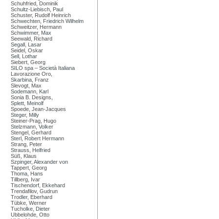
Schuhfried, Dominik
Schultz-Liebisch, Paul
Schuster, Rudolf Heinrich
Schwechten, Friedrich Wilhelm
Schweitzer, Hermann
Schwimmer, Max
Seewald, Richard
Segall, Lasar
Seidel, Oskar
Sell, Lothar
Siebert, Georg
SILO spa – Società Italiana
Lavorazione Oro,
Skarbina, Franz
Slevogt, Max
Sodemann, Karl
Sonia B. Designs,
Splett, Meinolf
Spoede, Jean-Jacques
Steger, Milly
Steiner-Prag, Hugo
Stelzmann, Volker
Stengel, Gerhard
Sterl, Robert Hermann
Strang, Peter
Strauss, Helfried
Süß, Klaus
Szpinger, Alexander von
Tappert, Georg
Thoma, Hans
Tillberg, Ivar
Tischendorf, Ekkehard
Trendafilov, Gudrun
Trodler, Eberhard
Tübke, Werner
Tucholke, Dieter
Ubbelohde, Otto