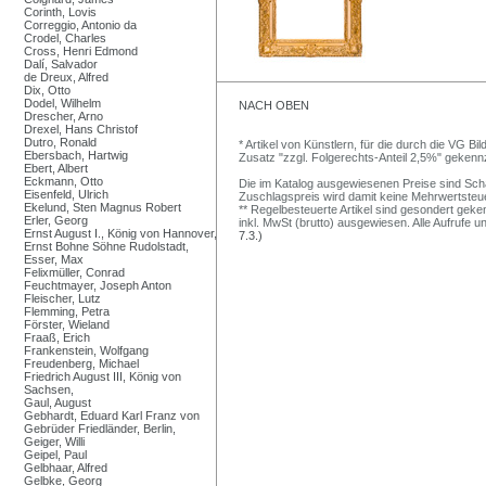
Corinth, Lovis
Correggio, Antonio da
Crodel, Charles
Cross, Henri Edmond
Dalí, Salvador
de Dreux, Alfred
Dix, Otto
Dodel, Wilhelm
NACH OBEN
Drescher, Arno
Drexel, Hans Christof
Dutro, Ronald
* Artikel von Künstlern, für die durch die VG 
Ebersbach, Hartwig
Zusatz "zzgl. Folgerechts-Anteil 2,5%" gekenn
Ebert, Albert
Eckmann, Otto
Die im Katalog ausgewiesenen Preise sind Schätz
Eisenfeld, Ulrich
Zuschlagspreis wird damit keine Mehrwertsteu
Ekelund, Sten Magnus Robert
** Regelbesteuerte Artikel sind gesondert geken
Erler, Georg
inkl. MwSt (brutto) ausgewiesen. Alle Aufrufe 
Ernst August I., König von Hannover,
7.3.)
Ernst Bohne Söhne Rudolstadt,
Esser, Max
Felixmüller, Conrad
Feuchtmayer, Joseph Anton
Fleischer, Lutz
Flemming, Petra
Förster, Wieland
Fraaß, Erich
Frankenstein, Wolfgang
Freudenberg, Michael
Friedrich August III, König von
Sachsen,
Gaul, August
Gebhardt, Eduard Karl Franz von
Gebrüder Friedländer, Berlin,
Geiger, Willi
Geipel, Paul
Gelbhaar, Alfred
Gelbke, Georg