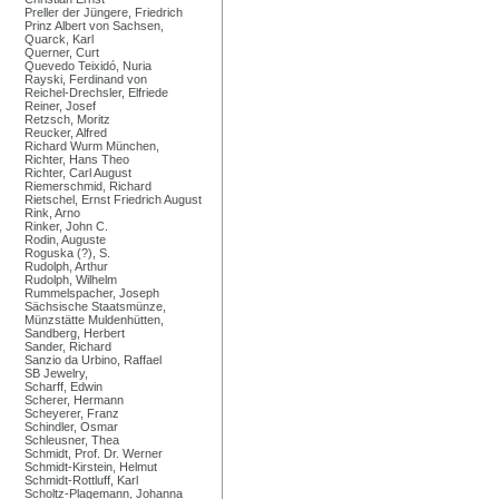
Preller der Jüngere, Friedrich
Prinz Albert von Sachsen,
Quarck, Karl
Querner, Curt
Quevedo Teixidó, Nuria
Rayski, Ferdinand von
Reichel-Drechsler, Elfriede
Reiner, Josef
Retzsch, Moritz
Reucker, Alfred
Richard Wurm München,
Richter, Hans Theo
Richter, Carl August
Riemerschmid, Richard
Rietschel, Ernst Friedrich August
Rink, Arno
Rinker, John C.
Rodin, Auguste
Roguska (?), S.
Rudolph, Arthur
Rudolph, Wilhelm
Rummelspacher, Joseph
Sächsische Staatsmünze,
Münzstätte Muldenhütten,
Sandberg, Herbert
Sander, Richard
Sanzio da Urbino, Raffael
SB Jewelry,
Scharff, Edwin
Scherer, Hermann
Scheyerer, Franz
Schindler, Osmar
Schleusner, Thea
Schmidt, Prof. Dr. Werner
Schmidt-Kirstein, Helmut
Schmidt-Rottluff, Karl
Scholtz-Plagemann, Johanna