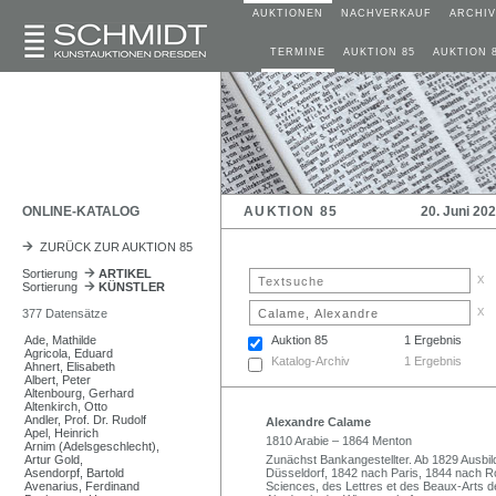
AUKTIONEN
NACHVERKAUF
ARCHIV
TERMINE
AUKTION 85
AUKTION 
ONLINE-KATALOG
AUKTION 85
20. Juni 20
ZURÜCK ZUR AUKTION 85
Sortierung
ARTIKEL
x
Sortierung
KÜNSTLER
x
377 Datensätze
Ade, Mathilde
Auktion 85
1 Ergebnis
Agricola, Eduard
Katalog-Archiv
1 Ergebnis
Ahnert, Elisabeth
Albert, Peter
Altenbourg, Gerhard
Altenkirch, Otto
Andler, Prof. Dr. Rudolf
Alexandre Calame
Apel, Heinrich
1810 Arabie – 1864 Menton
Arnim (Adelsgeschlecht),
Artur Gold,
Zunächst Bankangestellter. Ab 1829 Ausbil
Asendorpf, Bartold
Düsseldorf, 1842 nach Paris, 1844 nach Ro
Avenarius, Ferdinand
Sciences, des Lettres et des Beaux-Arts de