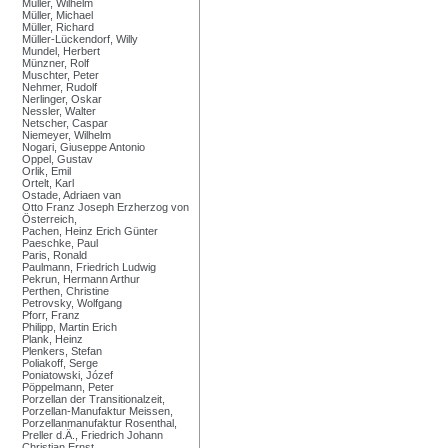
Müller, Wilhelm
Müller, Michael
Müller, Richard
Müller-Lückendorf, Willy
Mundel, Herbert
Münzner, Rolf
Muschter, Peter
Nehmer, Rudolf
Nerlinger, Oskar
Nessler, Walter
Netscher, Caspar
Niemeyer, Wilhelm
Nogari, Giuseppe Antonio
Oppel, Gustav
Orlik, Emil
Ortelt, Karl
Ostade, Adriaen van
Otto Franz Joseph Erzherzog von
Österreich,
Pachen, Heinz Erich Günter
Paeschke, Paul
Paris, Ronald
Paulmann, Friedrich Ludwig
Pekrun, Hermann Arthur
Perthen, Christine
Petrovsky, Wolfgang
Pforr, Franz
Philipp, Martin Erich
Plank, Heinz
Plenkers, Stefan
Poliakoff, Serge
Poniatowski, Józef
Pöppelmann, Peter
Porzellan der Transitionalzeit,
Porzellan-Manufaktur Meissen,
Porzellanmanufaktur Rosenthal,
Preller d.Ä., Friedrich Johann
Christian Ernst