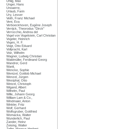
Uhlig, Max
Unger, Hans
Unoaerre,
Urlaub, Farin
Ury, Lesser
Veith, Franz Michael
Vent, Eva
Verboeckhoven, Eugène Joseph
Verrijck, Theorodus "Dirck"
Verrocchio, Andrea del
Vogel von Vogelstein, Carl Christian
Vogeler, Heinrich
Voges, H. F.
Voigt, Otto Eduard
Vollpracht, Karl
Volz, Wilhelm
Wagner, Ludwig Christian
Waldmüller, Ferdinand Georg
Wandrer, Gerd
Wanli,
Wencke, Sophie
Wentzel, Gottlob Michael
Wenzel, Jürgen
Westphal, Otto
Wetzel, Christoph
Wigand, Albert
Wilhelm, Paul
Wille, Johann Georg
William Lam & Co.,
Windmaier, Anton
Winkler, Fritz
Wolf, Gerhard
Wolfsgruber, Gottfried
Womacka, Walter
Wunderlich, Paul
Zander, Heinz
Zeising, Walter
Zeller, Magnus Herbert