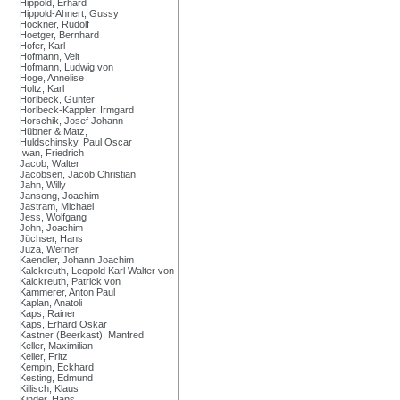
Hippold, Erhard
Hippold-Ahnert, Gussy
Höckner, Rudolf
Hoetger, Bernhard
Hofer, Karl
Hofmann, Veit
Hofmann, Ludwig von
Hoge, Annelise
Holtz, Karl
Horlbeck, Günter
Horlbeck-Kappler, Irmgard
Horschik, Josef Johann
Hübner & Matz,
Huldschinsky, Paul Oscar
Iwan, Friedrich
Jacob, Walter
Jacobsen, Jacob Christian
Jahn, Willy
Jansong, Joachim
Jastram, Michael
Jess, Wolfgang
John, Joachim
Jüchser, Hans
Juza, Werner
Kaendler, Johann Joachim
Kalckreuth, Leopold Karl Walter von
Kalckreuth, Patrick von
Kammerer, Anton Paul
Kaplan, Anatoli
Kaps, Rainer
Kaps, Erhard Oskar
Kastner (Beerkast), Manfred
Keller, Maximilian
Keller, Fritz
Kempin, Eckhard
Kesting, Edmund
Killisch, Klaus
Kinder, Hans