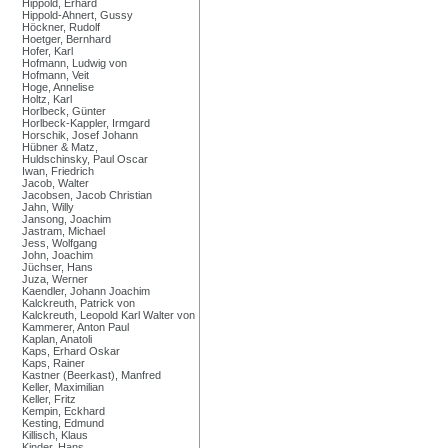
Hippold, Erhard
Hippold-Ahnert, Gussy
Höckner, Rudolf
Hoetger, Bernhard
Hofer, Karl
Hofmann, Ludwig von
Hofmann, Veit
Hoge, Annelise
Holtz, Karl
Horlbeck, Günter
Horlbeck-Kappler, Irmgard
Horschik, Josef Johann
Hübner & Matz,
Huldschinsky, Paul Oscar
Iwan, Friedrich
Jacob, Walter
Jacobsen, Jacob Christian
Jahn, Willy
Jansong, Joachim
Jastram, Michael
Jess, Wolfgang
John, Joachim
Jüchser, Hans
Juza, Werner
Kaendler, Johann Joachim
Kalckreuth, Patrick von
Kalckreuth, Leopold Karl Walter von
Kammerer, Anton Paul
Kaplan, Anatoli
Kaps, Erhard Oskar
Kaps, Rainer
Kastner (Beerkast), Manfred
Keller, Maximilian
Keller, Fritz
Kempin, Eckhard
Kesting, Edmund
Killisch, Klaus
Kinder, Hans