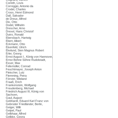
Corinth, Lovis
Correggio, Antonio da
Crodel, Charles
Cross, Henri Edmond
Dalí, Salvador
de Dreux, Alfred
Dix, Otto
Dodel, Wilhelm
Drescher, Arno
Drexel, Hans Christof
Dutro, Ronald
Ebersbach, Hartwig
Ebert, Albert
Eckmann, Otto
Eisenfeld, Ulrich
Ekelund, Sten Magnus Robert
Erler, Georg
Ernst August I., König von Hannover,
Ernst Bohne Söhne Rudolstadt,
Esser, Max
Felixmüller, Conrad
Feuchtmayer, Joseph Anton
Fleischer, Lutz
Flemming, Petra
Förster, Wieland
Fraaß, Erich
Frankenstein, Wolfgang
Freudenberg, Michael
Friedrich August III, König von
Sachsen,
Gaul, August
Gebhardt, Eduard Karl Franz von
Gebrüder Friedländer, Berlin,
Geiger, Willi
Geipel, Paul
Gelbhaar, Alfred
Gelbke, Georg