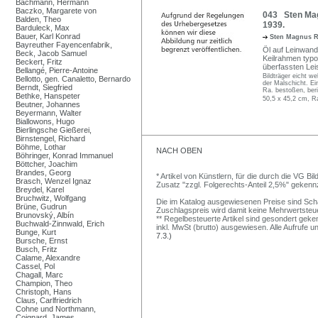
Bachmann, Hermann
Baczko, Margarete von
043 Sten Mag
Balden, Theo
1939.
Barduleck, Max
Bauer, Karl Konrad
Sten Magnus R
Bayreuther Fayencenfabrik,
Öl auf Leinwand.
Beck, Jacob Samuel
Keilrahmen typog
Beckert, Fritz
überfassten Lei
Bellangé, Pierre-Antoine
Bildträger eicht w
Bellotto, gen. Canaletto, Bernardo
der Malschicht. Ein
Berndt, Siegfried
Ra. bestoßen, beri
Bethke, Hanspeter
50,5 x 45,2 cm, R
Beutner, Johannes
Beyermann, Walter
Biallowons, Hugo
Bierlingsche Gießerei,
Birnstengel, Richard
Böhme, Lothar
NACH OBEN
Böhringer, Konrad Immanuel
Böttcher, Joachim
Brandes, Georg
* Artikel von Künstlern, für die durch die VG 
Brasch, Wenzel Ignaz
Zusatz "zzgl. Folgerechts-Anteil 2,5%" gekenn
Breydel, Karel
Bruchwitz, Wolfgang
Die im Katalog ausgewiesenen Preise sind Schätz
Brüne, Gudrun
Zuschlagspreis wird damit keine Mehrwertsteu
Brunovský, Albín
** Regelbesteuerte Artikel sind gesondert geken
Buchwald-Zinnwald, Erich
inkl. MwSt (brutto) ausgewiesen. Alle Aufrufe 
Bunge, Kurt
7.3.)
Bursche, Ernst
Busch, Fritz
Calame, Alexandre
Cassel, Pol
Chagall, Marc
Champion, Theo
Christoph, Hans
Claus, Carlfriedrich
Cohne und Northmann,
Coignard, James