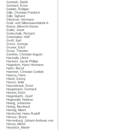
Gerbeth, Dieter
Gerhard, Ernst
Giebler, Rüdiger
Gille, Christian Friedrich
Gille, Sighard
Glöckner, Hermann
Gold- und Silberwarenfabrik A.
Künne, Albrecht Künne
Goller, Josef
Gottschalk, Richard
Grieshaber, HAP
Groß, Karl
Grosz, George
Gruner, Erich
Grust, Theodor
Günther, Christian August
Hachulla, Ulrich
Hackert, Jacob Philipp
Hagedorn, Hans Hermann
Hahn, Bernd
Hammer, Christian Gottlob
Hamza, Hans
Hänel, Georg
Hasse, Sella
Hassebrauk, Ernst
Hauptmann, Gerhard
Heckel, Erich
Hegenbarth, Josef
Hegewald, Heidrun
Heisig, Johannes
Heisig, Bernhard
Hennig, Albert
Hentschel, Hans Rudolf
Héroux, Bruno
Herrenburg, Johann Andreas von
Hesse, Alfred
Heydrich, Martin