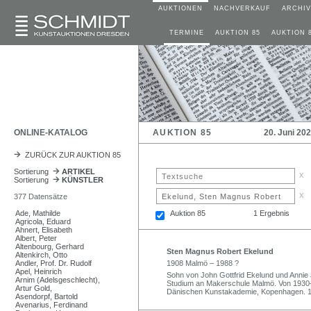
AUKTIONEN
NACHVERKAUF
ARCHIV
TERMINE
AUKTION 85
AUKTION 
ONLINE-KATALOG
AUKTION 85
20. Juni 20
ZURÜCK ZUR AUKTION 85
Sortierung
ARTIKEL
x
Sortierung
KÜNSTLER
x
377 Datensätze
Ade, Mathilde
Auktion 85
1 Ergebnis
Agricola, Eduard
Ahnert, Elisabeth
Albert, Peter
Altenbourg, Gerhard
Sten Magnus Robert Ekelund
Altenkirch, Otto
Andler, Prof. Dr. Rudolf
1908 Malmö – 1988 ?
Apel, Heinrich
Sohn von John Gottfrid Ekelund und Annie 
Arnim (Adelsgeschlecht),
Studium an Makerschule Malmö. Von 1930–
Artur Gold,
Dänischen Kunstakademie, Kopenhagen. 1
Asendorpf, Bartold
Avenarius, Ferdinand