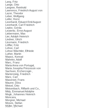
Lang, Fritz
Lange, Otto
Langner, Reinhold
Lawrence, Friedrich August von
Lazer, Theodor
Leber, Wolfgang
Leifer, Horst
Leonhardi, Eduard Emil August
Leonhardt, Carl Friedrich
Lepke, Gerda
Leuteritz, Ernst August
Liebermann, Max
Lier, Adolph Heinrich
Lindner, Ulrich
Lissmann, Friedrich
Löffler, Fritz
Lohse, Carl
Lohse-Wächtler, Elfriede
Luther, Martin
Maass, Konrad
Mahnke, Adolf
Marc, Franz
Maria Anna von Portugal,
Maria Josepha Prinzessin von
Sachsen, Erzherzogin ,
Martersteig, Friedrich
Marx, Carl
Masereel, Frans
Maurer, Dóra
Meisel, Otto
Meisenbach, Riffarth und Co.,
Midy, Emmanuel Adolphe
Mogk, Johannes Heinrich
Moncara,
Morgner, Michael
Moses, Stefan
Müller, Michael