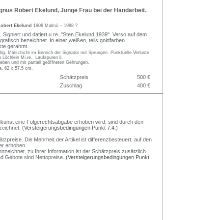
nus Robert Ekelund, Junge Frau bei der Handarbeit.
obert Ekelund
1908 Malmö – 1988 ?
 Signiert und datiert u.re. "Sten Ekelund 1939". Verso auf dem
rafisch bezeichnet. In einer weißen, teils goldfarben
ste gerahmt.
ellig. Malschicht im Bereich der Signatur mit Sprüngen. Punktuelle Verluste
 Löchlein Mi.re., Laufspuren li.
eben und mit partiell geöffneten Gehrungen.
a. 62 x 57,5 cm.
Schätzpreis
500 €
Zuschlag
400 €
Bildkunst eine Folgerechtsabgabe erhoben wird, sind durch den
zeichnet.
(Versteigerungsbedingungen Punkt 7.4.)
preise. Die Mehrheit der Artikel ist differenzbesteuert, auf den
er erhoben.
nzeichnet, zu Ihrer Information ist der Schätzpreis zusätzlich
und Gebote sind Nettopreise.
(Versteigerungsbedingungen Punkt