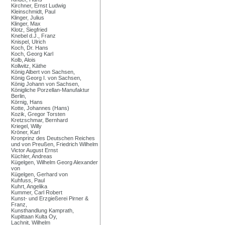
Kirchner, Ernst Ludwig
Kleinschmidt, Paul
Klinger, Julius
Klinger, Max
Klotz, Siegfried
Knebel d.J., Franz
Knispel, Ulrich
Koch, Dr. Hans
Koch, Georg Karl
Kolb, Alois
Kollwitz, Käthe
König Albert von Sachsen,
König Georg I. von Sachsen,
König Johann von Sachsen,
Königliche Porzellan-Manufaktur
Berlin,
Körnig, Hans
Kotte, Johannes (Hans)
Kozik, Gregor Torsten
Kretzschmar, Bernhard
Kriegel, Willy
Kröner, Karl
Kronprinz des Deutschen Reiches
und von Preußen, Friedrich Wilhelm
Victor August Ernst
Küchler, Andreas
Kügelgen, Wilhelm Georg Alexander
von
Kügelgen, Gerhard von
Kuhfuss, Paul
Kuhrt, Angelika
Kummer, Carl Robert
Kunst- und Erzgießerei Pirner &
Franz,
Kunsthandlung Kamprath,
Kupittaan Kulta Oy,
Lachnit, Wilhelm