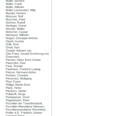
Müller, Richard
Müller, Frank
Müller, Wilhelm
Müller-Lückendorf, Willy
Mundel, Herbert
Münzner, Rolf
Muschter, Peter
Nehmer, Rudolf
Nerlinger, Oskar
Nessler, Walter
Netscher, Caspar
Niemeyer, Wilhelm
Nogari, Giuseppe Antonio
Oppel, Gustav
Orlik, Emil
Ortelt, Karl
Ostade, Adriaen van
Otto Franz Joseph Erzherzog von
Österreich,
Pachen, Heinz Erich Günter
Paeschke, Paul
Paris, Ronald
Paulmann, Friedrich Ludwig
Pekrun, Hermann Arthur
Perthen, Christine
Petrovsky, Wolfgang
Pforr, Franz
Philipp, Martin Erich
Plank, Heinz
Plenkers, Stefan
Poliakoff, Serge
Poniatowski, Józef
Pöppelmann, Peter
Porzellan der Transitionalzeit,
Porzellan-Manufaktur Meissen,
Porzellanmanufaktur Rosenthal,
Preller d.Ä., Friedrich Johann
Christian Ernst