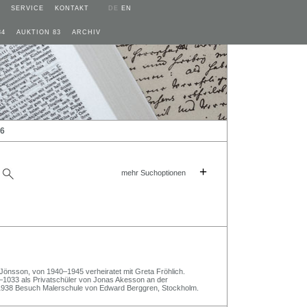
SERVICE
KONTAKT
DE
EN
84
AUKTION 83
ARCHIV
26
+
mehr Suchoptionen
Jönsson, von 1940–1945 verheiratet mit Greta Fröhlich.
1033 als Privatschüler von Jonas Akesson an der
938 Besuch Malerschule von Edward Berggren, Stockholm.