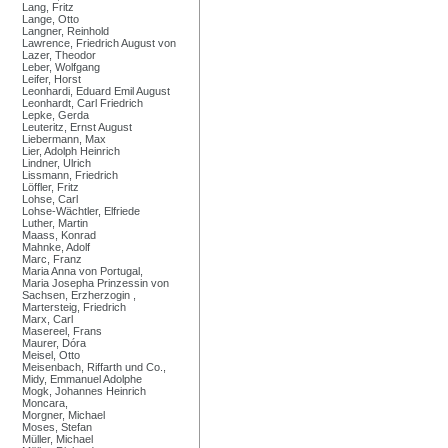
Lang, Fritz
Lange, Otto
Langner, Reinhold
Lawrence, Friedrich August von
Lazer, Theodor
Leber, Wolfgang
Leifer, Horst
Leonhardi, Eduard Emil August
Leonhardt, Carl Friedrich
Lepke, Gerda
Leuteritz, Ernst August
Liebermann, Max
Lier, Adolph Heinrich
Lindner, Ulrich
Lissmann, Friedrich
Löffler, Fritz
Lohse, Carl
Lohse-Wächtler, Elfriede
Luther, Martin
Maass, Konrad
Mahnke, Adolf
Marc, Franz
Maria Anna von Portugal,
Maria Josepha Prinzessin von
Sachsen, Erzherzogin ,
Martersteig, Friedrich
Marx, Carl
Masereel, Frans
Maurer, Dóra
Meisel, Otto
Meisenbach, Riffarth und Co.,
Midy, Emmanuel Adolphe
Mogk, Johannes Heinrich
Moncara,
Morgner, Michael
Moses, Stefan
Müller, Michael