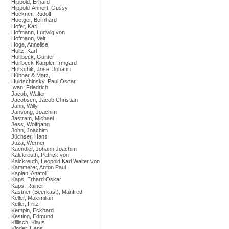
Hippold, Erhard
Hippold-Ahnert, Gussy
Höckner, Rudolf
Hoetger, Bernhard
Hofer, Karl
Hofmann, Ludwig von
Hofmann, Veit
Hoge, Annelise
Holtz, Karl
Horlbeck, Günter
Horlbeck-Kappler, Irmgard
Horschik, Josef Johann
Hübner & Matz,
Huldschinsky, Paul Oscar
Iwan, Friedrich
Jacob, Walter
Jacobsen, Jacob Christian
Jahn, Willy
Jansong, Joachim
Jastram, Michael
Jess, Wolfgang
John, Joachim
Jüchser, Hans
Juza, Werner
Kaendler, Johann Joachim
Kalckreuth, Patrick von
Kalckreuth, Leopold Karl Walter von
Kammerer, Anton Paul
Kaplan, Anatoli
Kaps, Erhard Oskar
Kaps, Rainer
Kastner (Beerkast), Manfred
Keller, Maximilian
Keller, Fritz
Kempin, Eckhard
Kesting, Edmund
Killisch, Klaus
Kinder, Hans