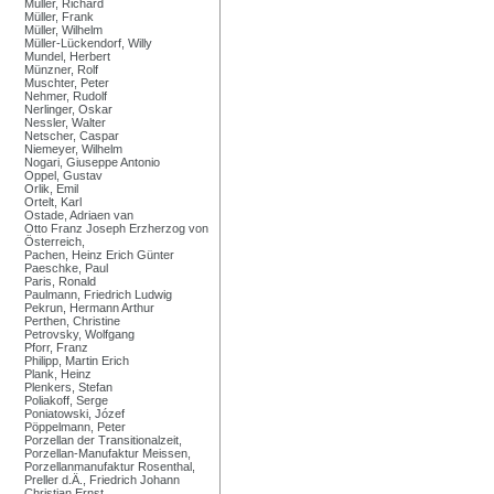
Müller, Richard
Müller, Frank
Müller, Wilhelm
Müller-Lückendorf, Willy
Mundel, Herbert
Münzner, Rolf
Muschter, Peter
Nehmer, Rudolf
Nerlinger, Oskar
Nessler, Walter
Netscher, Caspar
Niemeyer, Wilhelm
Nogari, Giuseppe Antonio
Oppel, Gustav
Orlik, Emil
Ortelt, Karl
Ostade, Adriaen van
Otto Franz Joseph Erzherzog von
Österreich,
Pachen, Heinz Erich Günter
Paeschke, Paul
Paris, Ronald
Paulmann, Friedrich Ludwig
Pekrun, Hermann Arthur
Perthen, Christine
Petrovsky, Wolfgang
Pforr, Franz
Philipp, Martin Erich
Plank, Heinz
Plenkers, Stefan
Poliakoff, Serge
Poniatowski, Józef
Pöppelmann, Peter
Porzellan der Transitionalzeit,
Porzellan-Manufaktur Meissen,
Porzellanmanufaktur Rosenthal,
Preller d.Ä., Friedrich Johann
Christian Ernst