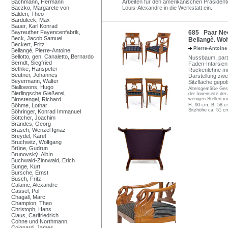
Bachmann, Hermann
Arbeiten für den amerikanischen Präsiden
Baczko, Margarete von
Louis-Alexandre in die Werkstatt ein.
Balden, Theo
Barduleck, Max
Bauer, Karl Konrad
Bayreuther Fayencenfabrik,
685 Paar Neo
Beck, Jacob Samuel
Bellangè. Woh
Beckert, Fritz
Pierre-Antoin
Bellangé, Pierre-Antoine
Bellotto, gen. Canaletto, Bernardo
Nussbaum, partie
Berndt, Siegfried
Faden-Intarsien
Bethke, Hanspeter
Rückenlehne mit
Beutner, Johannes
Darstellung zwe
Beyermann, Walter
Sitzfläche gepol
Biallowons, Hugo
Altersgemäße Gesp
Bierlingsche Gießerei,
der Innenseite der
Birnstengel, Richard
wenigen Stellen m
Böhme, Lothar
H. 90 cm, B. 58 c
Sitzhöhe ca. 51 c
Böhringer, Konrad Immanuel
Böttcher, Joachim
Brandes, Georg
Brasch, Wenzel Ignaz
Breydel, Karel
Bruchwitz, Wolfgang
Brüne, Gudrun
Brunovský, Albín
Buchwald-Zinnwald, Erich
Bunge, Kurt
Bursche, Ernst
Busch, Fritz
Calame, Alexandre
Cassel, Pol
Chagall, Marc
Champion, Theo
Christoph, Hans
Claus, Carlfriedrich
Cohne und Northmann,
Coignard, James