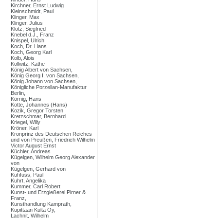
Kirchner, Ernst Ludwig
Kleinschmidt, Paul
Klinger, Max
Klinger, Julius
Klotz, Siegfried
Knebel d.J., Franz
Knispel, Ulrich
Koch, Dr. Hans
Koch, Georg Karl
Kolb, Alois
Kollwitz, Käthe
König Albert von Sachsen,
König Georg I. von Sachsen,
König Johann von Sachsen,
Königliche Porzellan-Manufaktur
Berlin,
Körnig, Hans
Kotte, Johannes (Hans)
Kozik, Gregor Torsten
Kretzschmar, Bernhard
Kriegel, Willy
Kröner, Karl
Kronprinz des Deutschen Reiches
und von Preußen, Friedrich Wilhelm
Victor August Ernst
Küchler, Andreas
Kügelgen, Wilhelm Georg Alexander
von
Kügelgen, Gerhard von
Kuhfuss, Paul
Kuhrt, Angelika
Kummer, Carl Robert
Kunst- und Erzgießerei Pirner &
Franz,
Kunsthandlung Kamprath,
Kupittaan Kulta Oy,
Lachnit, Wilhelm