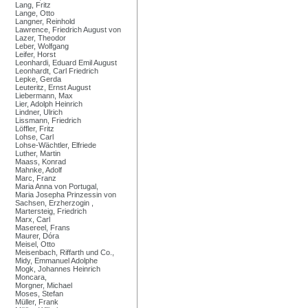
Lang, Fritz
Lange, Otto
Langner, Reinhold
Lawrence, Friedrich August von
Lazer, Theodor
Leber, Wolfgang
Leifer, Horst
Leonhardi, Eduard Emil August
Leonhardt, Carl Friedrich
Lepke, Gerda
Leuteritz, Ernst August
Liebermann, Max
Lier, Adolph Heinrich
Lindner, Ulrich
Lissmann, Friedrich
Löffler, Fritz
Lohse, Carl
Lohse-Wächtler, Elfriede
Luther, Martin
Maass, Konrad
Mahnke, Adolf
Marc, Franz
Maria Anna von Portugal,
Maria Josepha Prinzessin von
Sachsen, Erzherzogin ,
Martersteig, Friedrich
Marx, Carl
Masereel, Frans
Maurer, Dóra
Meisel, Otto
Meisenbach, Riffarth und Co.,
Midy, Emmanuel Adolphe
Mogk, Johannes Heinrich
Moncara,
Morgner, Michael
Moses, Stefan
Müller, Frank