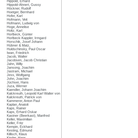
Hippold, Erhard
Hippold-Ahnert, Gussy
Höckner, Rudolf
Hoetger, Bernhard
Hofer, Karl
Hofmann, Veit
Hofmann, Ludwig von
Hoge, Annelise
Holtz, Karl
Horlbeck, Günter
Horlbeck-Kappler, Irmgard
Horschik, Josef Johann
Hübner & Matz,
Huldschinsky, Paul Oscar
Iwan, Friedrich
Jacob, Walter
Jacobsen, Jacob Christian
Jahn, Willy
Jansong, Joachim
Jastram, Michael
Jess, Wolfgang
John, Joachim
Jüchser, Hans
Juza, Werner
Kaendler, Johann Joachim
Kalckreuth, Leopold Karl Walter von
Kalckreuth, Patrick von
Kammerer, Anton Paul
Kaplan, Anatoli
Kaps, Rainer
Kaps, Erhard Oskar
Kastner (Beerkast), Manfred
Keller, Maximilian
Keller, Fritz
Kempin, Eckhard
Kesting, Edmund
Killisch, Klaus
Kinder, Hans