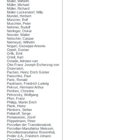
Müller, Wilhelm
Müller, Michael
Müller, Richard
Müller-Lückendorf, Willy
Mundel, Herbert
Münzner, Rolf
Muschter, Peter
Nehmer, Rudolf
Nerlinger, Oskar
Nessler, Walter
Netscher, Caspar
Niemeyer, Wilhelm
Nogari, Giuseppe Antonio
Oppel, Gustav
Orlik, Emil
Ortelt, Karl
Ostade, Adriaen van
Otto Franz Joseph Erzherzog von
Österreich,
Pachen, Heinz Erich Günter
Paeschke, Paul
Paris, Ronald
Paulmann, Friedrich Ludwig
Pekrun, Hermann Arthur
Perthen, Christine
Petrovsky, Wolfgang
Pforr, Franz
Philipp, Martin Erich
Plank, Heinz
Plenkers, Stefan
Poliakoff, Serge
Poniatowski, Józef
Pöppelmann, Peter
Porzellan der Transitionalzeit,
Porzellan-Manufaktur Meissen,
Porzellanmanufaktur Rosenthal,
Preller d.Ä., Friedrich Johann
Christian Ernst