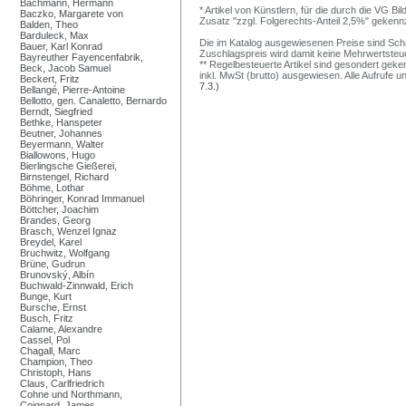
Bachmann, Hermann
* Artikel von Künstlern, für die durch die VG 
Baczko, Margarete von
Zusatz "zzgl. Folgerechts-Anteil 2,5%" gekenn
Balden, Theo
Barduleck, Max
Die im Katalog ausgewiesenen Preise sind Schätz
Bauer, Karl Konrad
Zuschlagspreis wird damit keine Mehrwertsteu
Bayreuther Fayencenfabrik,
** Regelbesteuerte Artikel sind gesondert geken
Beck, Jacob Samuel
inkl. MwSt (brutto) ausgewiesen. Alle Aufrufe 
Beckert, Fritz
7.3.)
Bellangé, Pierre-Antoine
Bellotto, gen. Canaletto, Bernardo
Berndt, Siegfried
Bethke, Hanspeter
Beutner, Johannes
Beyermann, Walter
Biallowons, Hugo
Bierlingsche Gießerei,
Birnstengel, Richard
Böhme, Lothar
Böhringer, Konrad Immanuel
Böttcher, Joachim
Brandes, Georg
Brasch, Wenzel Ignaz
Breydel, Karel
Bruchwitz, Wolfgang
Brüne, Gudrun
Brunovský, Albín
Buchwald-Zinnwald, Erich
Bunge, Kurt
Bursche, Ernst
Busch, Fritz
Calame, Alexandre
Cassel, Pol
Chagall, Marc
Champion, Theo
Christoph, Hans
Claus, Carlfriedrich
Cohne und Northmann,
Coignard, James