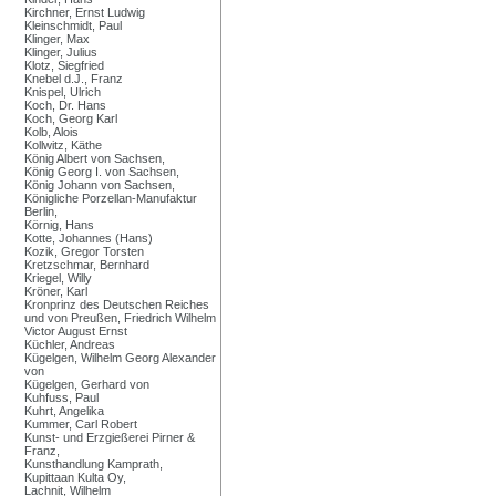
Kirchner, Ernst Ludwig
Kleinschmidt, Paul
Klinger, Max
Klinger, Julius
Klotz, Siegfried
Knebel d.J., Franz
Knispel, Ulrich
Koch, Dr. Hans
Koch, Georg Karl
Kolb, Alois
Kollwitz, Käthe
König Albert von Sachsen,
König Georg I. von Sachsen,
König Johann von Sachsen,
Königliche Porzellan-Manufaktur
Berlin,
Körnig, Hans
Kotte, Johannes (Hans)
Kozik, Gregor Torsten
Kretzschmar, Bernhard
Kriegel, Willy
Kröner, Karl
Kronprinz des Deutschen Reiches
und von Preußen, Friedrich Wilhelm
Victor August Ernst
Küchler, Andreas
Kügelgen, Wilhelm Georg Alexander
von
Kügelgen, Gerhard von
Kuhfuss, Paul
Kuhrt, Angelika
Kummer, Carl Robert
Kunst- und Erzgießerei Pirner &
Franz,
Kunsthandlung Kamprath,
Kupittaan Kulta Oy,
Lachnit, Wilhelm