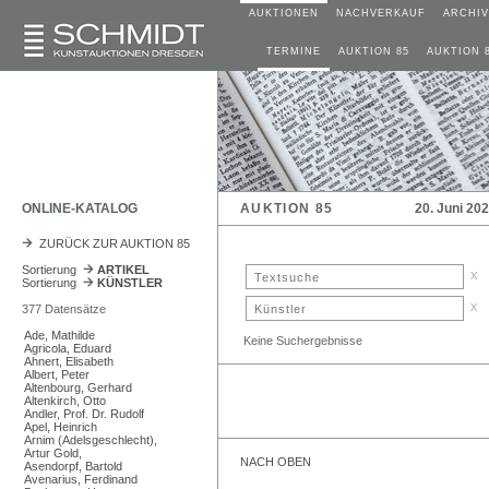
AUKTIONEN
NACHVERKAUF
ARCHIV
TERMINE
AUKTION 85
AUKTION 
ONLINE-KATALOG
AUKTION 85
20. Juni 20
ZURÜCK ZUR AUKTION 85
Sortierung
ARTIKEL
x
Sortierung
KÜNSTLER
x
377 Datensätze
Ade, Mathilde
Keine Suchergebnisse
Agricola, Eduard
Ahnert, Elisabeth
Albert, Peter
Altenbourg, Gerhard
Altenkirch, Otto
Andler, Prof. Dr. Rudolf
Apel, Heinrich
Arnim (Adelsgeschlecht),
Artur Gold,
NACH OBEN
Asendorpf, Bartold
Avenarius, Ferdinand