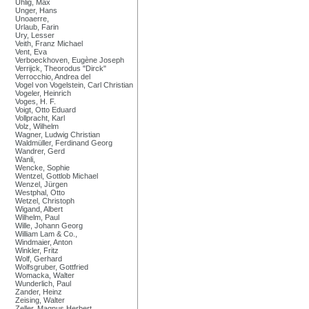
Uhlig, Max
Unger, Hans
Unoaerre,
Urlaub, Farin
Ury, Lesser
Veith, Franz Michael
Vent, Eva
Verboeckhoven, Eugène Joseph
Verrijck, Theorodus "Dirck"
Verrocchio, Andrea del
Vogel von Vogelstein, Carl Christian
Vogeler, Heinrich
Voges, H. F.
Voigt, Otto Eduard
Vollpracht, Karl
Volz, Wilhelm
Wagner, Ludwig Christian
Waldmüller, Ferdinand Georg
Wandrer, Gerd
Wanli,
Wencke, Sophie
Wentzel, Gottlob Michael
Wenzel, Jürgen
Westphal, Otto
Wetzel, Christoph
Wigand, Albert
Wilhelm, Paul
Wille, Johann Georg
William Lam & Co.,
Windmaier, Anton
Winkler, Fritz
Wolf, Gerhard
Wolfsgruber, Gottfried
Womacka, Walter
Wunderlich, Paul
Zander, Heinz
Zeising, Walter
Zeller, Magnus Herbert