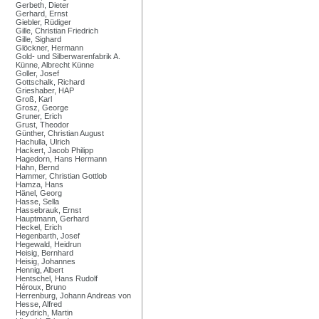
Gerbeth, Dieter
Gerhard, Ernst
Giebler, Rüdiger
Gille, Christian Friedrich
Gille, Sighard
Glöckner, Hermann
Gold- und Silberwarenfabrik A.
Künne, Albrecht Künne
Goller, Josef
Gottschalk, Richard
Grieshaber, HAP
Groß, Karl
Grosz, George
Gruner, Erich
Grust, Theodor
Günther, Christian August
Hachulla, Ulrich
Hackert, Jacob Philipp
Hagedorn, Hans Hermann
Hahn, Bernd
Hammer, Christian Gottlob
Hamza, Hans
Hänel, Georg
Hasse, Sella
Hassebrauk, Ernst
Hauptmann, Gerhard
Heckel, Erich
Hegenbarth, Josef
Hegewald, Heidrun
Heisig, Bernhard
Heisig, Johannes
Hennig, Albert
Hentschel, Hans Rudolf
Héroux, Bruno
Herrenburg, Johann Andreas von
Hesse, Alfred
Heydrich, Martin