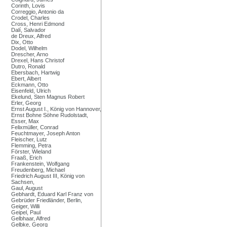
Corinth, Lovis
Correggio, Antonio da
Crodel, Charles
Cross, Henri Edmond
Dalí, Salvador
de Dreux, Alfred
Dix, Otto
Dodel, Wilhelm
Drescher, Arno
Drexel, Hans Christof
Dutro, Ronald
Ebersbach, Hartwig
Ebert, Albert
Eckmann, Otto
Eisenfeld, Ulrich
Ekelund, Sten Magnus Robert
Erler, Georg
Ernst August I., König von Hannover,
Ernst Bohne Söhne Rudolstadt,
Esser, Max
Felixmüller, Conrad
Feuchtmayer, Joseph Anton
Fleischer, Lutz
Flemming, Petra
Förster, Wieland
Fraaß, Erich
Frankenstein, Wolfgang
Freudenberg, Michael
Friedrich August III, König von
Sachsen,
Gaul, August
Gebhardt, Eduard Karl Franz von
Gebrüder Friedländer, Berlin,
Geiger, Willi
Geipel, Paul
Gelbhaar, Alfred
Gelbke, Georg