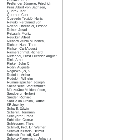
Preller der Jüngere, Friedrich
Prinz Albert von Sachsen,
Quarck, Karl
Querner, Curt
Quevedo Teixidó, Nuria
Rayski, Ferdinand von
Reichel-Drechsler, Elfriede
Reiner, Josef
Retzsch, Moritz
Reucker, Alfred
Richard Wurm München,
Richter, Hans Theo
Richter, Carl August
Riemerschmid, Richard
Rietschel, Ernst Friedrich August
Rink, Arno
Rinker, John C.
Rodin, Auguste
Roguska (?), S.
Rudolph, Arthur
Rudolph, Wilhelm
Rummelspacher, Joseph
Sächsische Staatsmünze,
Münzstätte Muldenhütten,
Sandberg, Herbert
Sander, Richard
Sanzio da Urbino, Raffael
SB Jewelry,
Scharff, Edwin
Scherer, Hermann
Scheyerer, Franz
Schindler, Osmar
Schleusner, Thea
Schmidt, Prof. Dr. Werner
Schmidt-Kirstein, Helmut
Schmidt-Rottluff, Karl
Scholtz-Plagemann, Johanna