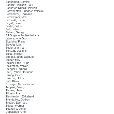
Schuhfried, Dominik
Schultz-Liebisch, Paul
Schuster, Rudolf Heinrich
Schwechten, Friedrich Wilhelm
Schweitzer, Hermann
Schwimmer, Max
Seewald, Richard
Segall, Lasar
Seidel, Oskar
Sell, Lothar
Siebert, Georg
SILO spa – Società Italiana
Lavorazione Oro,
Skarbina, Franz
Slevogt, Max
Sodemann, Karl
Sonia B. Designs,
Splett, Meinolf
Spoede, Jean-Jacques
Steger, Milly
Steiner-Prag, Hugo
Stelzmann, Volker
Stengel, Gerhard
Sterl, Robert Hermann
Strang, Peter
Strauss, Helfried
Süß, Klaus
Szpinger, Alexander von
Tappert, Georg
Thoma, Hans
Tillberg, Ivar
Tischendorf, Ekkehard
Trendafilov, Gudrun
Trodler, Eberhard
Tübke, Werner
Tucholke, Dieter
Ubbelohde, Otto