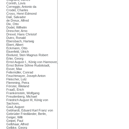
Corinth, Lovis
Correggio, Antonio da
Crodel, Charles
Cross, Henri Edmond
Dalí, Salvador
de Dreux, Alfred
Dix, Otto
Dodel, Wilhelm
Drescher, Arno
Drexel, Hans Christof
Dutro, Ronald
Ebersbach, Hartwig
Ebert, Albert
Eckmann, Otto
Eisenfeld, Ulrich
Ekelund, Sten Magnus Robert
Erler, Georg
Ernst August I., König von Hannover,
Ernst Bohne Söhne Rudolstadt,
Esser, Max
Felixmüller, Conrad
Feuchtmayer, Joseph Anton
Fleischer, Lutz
Flemming, Petra
Förster, Wieland
Fraaß, Erich
Frankenstein, Wolfgang
Freudenberg, Michael
Friedrich August III, König von
Sachsen,
Gaul, August
Gebhardt, Eduard Karl Franz von
Gebrüder Friedländer, Berlin,
Geiger, Willi
Geipel, Paul
Gelbhaar, Alfred
Gelbke, Georg