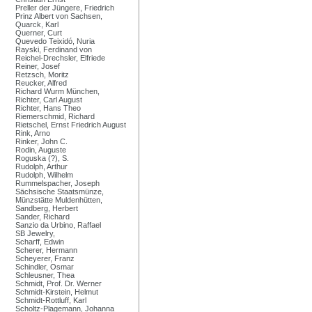
Preller der Jüngere, Friedrich
Prinz Albert von Sachsen,
Quarck, Karl
Querner, Curt
Quevedo Teixidó, Nuria
Rayski, Ferdinand von
Reichel-Drechsler, Elfriede
Reiner, Josef
Retzsch, Moritz
Reucker, Alfred
Richard Wurm München,
Richter, Carl August
Richter, Hans Theo
Riemerschmid, Richard
Rietschel, Ernst Friedrich August
Rink, Arno
Rinker, John C.
Rodin, Auguste
Roguska (?), S.
Rudolph, Arthur
Rudolph, Wilhelm
Rummelspacher, Joseph
Sächsische Staatsmünze,
Münzstätte Muldenhütten,
Sandberg, Herbert
Sander, Richard
Sanzio da Urbino, Raffael
SB Jewelry,
Scharff, Edwin
Scherer, Hermann
Scheyerer, Franz
Schindler, Osmar
Schleusner, Thea
Schmidt, Prof. Dr. Werner
Schmidt-Kirstein, Helmut
Schmidt-Rottluff, Karl
Scholtz-Plagemann, Johanna