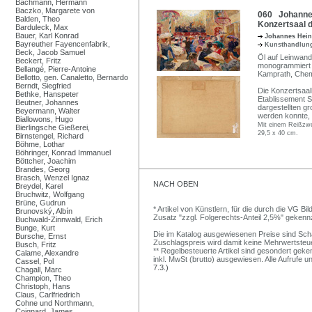
Bachmann, Hermann
Baczko, Margarete von
060 Johannes
Balden, Theo
Konzertsaal 
Barduleck, Max
Bauer, Karl Konrad
Johannes Hei
Bayreuther Fayencenfabrik,
Kunsthandlun
Beck, Jacob Samuel
Öl auf Leinwand
Beckert, Fritz
monogrammiert "
Bellangé, Pierre-Antoine
Kamprath, Chem
Bellotto, gen. Canaletto, Bernardo
Berndt, Siegfried
Die Konzertsaal
Bethke, Hanspeter
Etablissement S
Beutner, Johannes
dargestellten gr
Beyermann, Walter
werden konnte, d
Biallowons, Hugo
Mit einem Reißzwec
Bierlingsche Gießerei,
29,5 x 40 cm.
Birnstengel, Richard
Böhme, Lothar
Böhringer, Konrad Immanuel
Böttcher, Joachim
Brandes, Georg
Brasch, Wenzel Ignaz
NACH OBEN
Breydel, Karel
Bruchwitz, Wolfgang
Brüne, Gudrun
* Artikel von Künstlern, für die durch die VG 
Brunovský, Albín
Zusatz "zzgl. Folgerechts-Anteil 2,5%" gekenn
Buchwald-Zinnwald, Erich
Bunge, Kurt
Die im Katalog ausgewiesenen Preise sind Schätz
Bursche, Ernst
Zuschlagspreis wird damit keine Mehrwertsteu
Busch, Fritz
** Regelbesteuerte Artikel sind gesondert geken
Calame, Alexandre
inkl. MwSt (brutto) ausgewiesen. Alle Aufrufe 
Cassel, Pol
7.3.)
Chagall, Marc
Champion, Theo
Christoph, Hans
Claus, Carlfriedrich
Cohne und Northmann,
Coignard, James