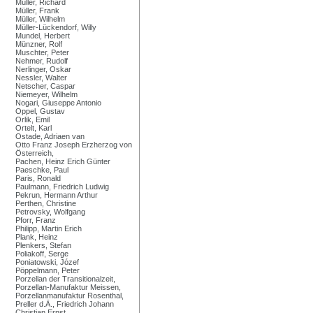
Müller, Richard
Müller, Frank
Müller, Wilhelm
Müller-Lückendorf, Willy
Mundel, Herbert
Münzner, Rolf
Muschter, Peter
Nehmer, Rudolf
Nerlinger, Oskar
Nessler, Walter
Netscher, Caspar
Niemeyer, Wilhelm
Nogari, Giuseppe Antonio
Oppel, Gustav
Orlik, Emil
Ortelt, Karl
Ostade, Adriaen van
Otto Franz Joseph Erzherzog von
Österreich,
Pachen, Heinz Erich Günter
Paeschke, Paul
Paris, Ronald
Paulmann, Friedrich Ludwig
Pekrun, Hermann Arthur
Perthen, Christine
Petrovsky, Wolfgang
Pforr, Franz
Philipp, Martin Erich
Plank, Heinz
Plenkers, Stefan
Poliakoff, Serge
Poniatowski, Józef
Pöppelmann, Peter
Porzellan der Transitionalzeit,
Porzellan-Manufaktur Meissen,
Porzellanmanufaktur Rosenthal,
Preller d.Ä., Friedrich Johann
Christian Ernst