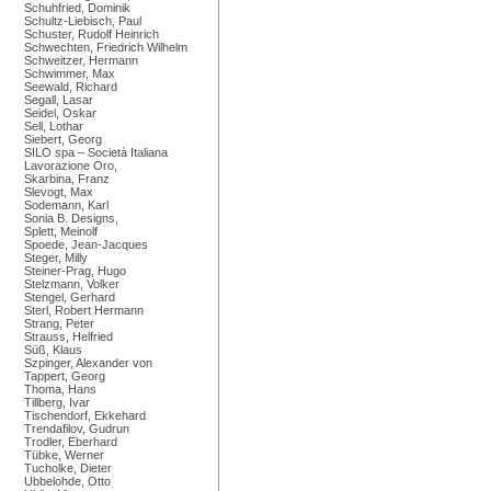
Schuhfried, Dominik
Schultz-Liebisch, Paul
Schuster, Rudolf Heinrich
Schwechten, Friedrich Wilhelm
Schweitzer, Hermann
Schwimmer, Max
Seewald, Richard
Segall, Lasar
Seidel, Oskar
Sell, Lothar
Siebert, Georg
SILO spa – Società Italiana
Lavorazione Oro,
Skarbina, Franz
Slevogt, Max
Sodemann, Karl
Sonia B. Designs,
Splett, Meinolf
Spoede, Jean-Jacques
Steger, Milly
Steiner-Prag, Hugo
Stelzmann, Volker
Stengel, Gerhard
Sterl, Robert Hermann
Strang, Peter
Strauss, Helfried
Süß, Klaus
Szpinger, Alexander von
Tappert, Georg
Thoma, Hans
Tillberg, Ivar
Tischendorf, Ekkehard
Trendafilov, Gudrun
Trodler, Eberhard
Tübke, Werner
Tucholke, Dieter
Ubbelohde, Otto