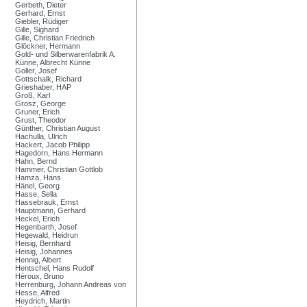
Gerbeth, Dieter
Gerhard, Ernst
Giebler, Rüdiger
Gille, Sighard
Gille, Christian Friedrich
Glöckner, Hermann
Gold- und Silberwarenfabrik A.
Künne, Albrecht Künne
Goller, Josef
Gottschalk, Richard
Grieshaber, HAP
Groß, Karl
Grosz, George
Gruner, Erich
Grust, Theodor
Günther, Christian August
Hachulla, Ulrich
Hackert, Jacob Philipp
Hagedorn, Hans Hermann
Hahn, Bernd
Hammer, Christian Gottlob
Hamza, Hans
Hänel, Georg
Hasse, Sella
Hassebrauk, Ernst
Hauptmann, Gerhard
Heckel, Erich
Hegenbarth, Josef
Hegewald, Heidrun
Heisig, Bernhard
Heisig, Johannes
Hennig, Albert
Hentschel, Hans Rudolf
Héroux, Bruno
Herrenburg, Johann Andreas von
Hesse, Alfred
Heydrich, Martin