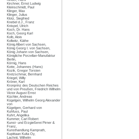
Kirchner, Ernst Ludwig
Kleinschmidt, Paul
Klinger, Max
Klinger, Julius
Klotz, Siegfried
Knebel d.J., Franz
Knispel, Ulrich
Koch, Dr. Hans
Koch, Georg Karl
Kolb, Alois
Kollwitz, Käthe
König Albert von Sachsen,
König Georg I. von Sachsen,
König Johann von Sachsen,
Königliche Porzellan-Manufaktur
Berlin,
Körnig, Hans
Kotte, Johannes (Hans)
Kozik, Gregor Torsten
Kretzschmar, Bernhard
Kriegel, Willy
Kröner, Karl
Kronprinz des Deutschen Reiches
und von Preußen, Friedrich Wilhelm
Victor August Ernst
Küchler, Andreas
Kügelgen, Wilhelm Georg Alexander
von
Kügelgen, Gerhard von
Kuhfuss, Paul
Kuhrt, Angelika
Kummer, Carl Robert
Kunst- und Erzgießerei Pirner &
Franz,
Kunsthandlung Kamprath,
Kupittaan Kulta Oy,
Lachnit, Wilhelm