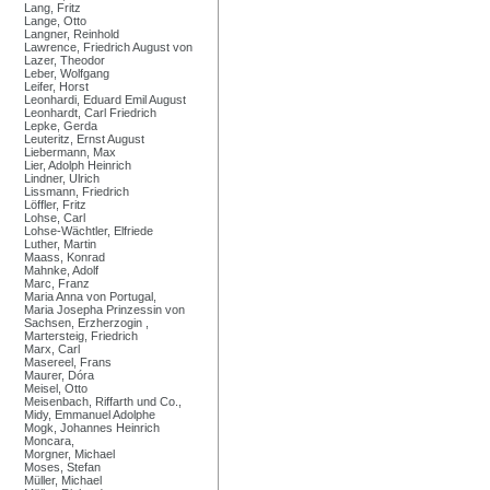
Lang, Fritz
Lange, Otto
Langner, Reinhold
Lawrence, Friedrich August von
Lazer, Theodor
Leber, Wolfgang
Leifer, Horst
Leonhardi, Eduard Emil August
Leonhardt, Carl Friedrich
Lepke, Gerda
Leuteritz, Ernst August
Liebermann, Max
Lier, Adolph Heinrich
Lindner, Ulrich
Lissmann, Friedrich
Löffler, Fritz
Lohse, Carl
Lohse-Wächtler, Elfriede
Luther, Martin
Maass, Konrad
Mahnke, Adolf
Marc, Franz
Maria Anna von Portugal,
Maria Josepha Prinzessin von
Sachsen, Erzherzogin ,
Martersteig, Friedrich
Marx, Carl
Masereel, Frans
Maurer, Dóra
Meisel, Otto
Meisenbach, Riffarth und Co.,
Midy, Emmanuel Adolphe
Mogk, Johannes Heinrich
Moncara,
Morgner, Michael
Moses, Stefan
Müller, Michael