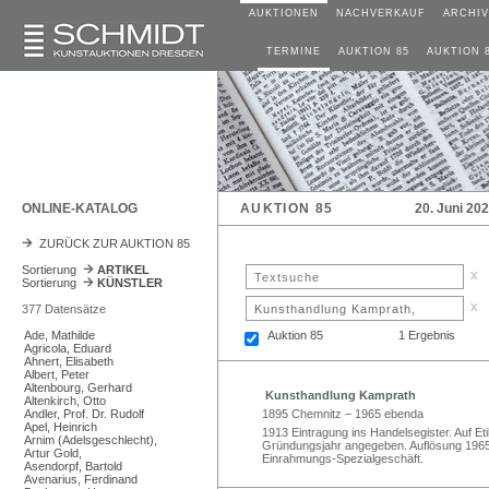
AUKTIONEN
NACHVERKAUF
ARCHIV
TERMINE
AUKTION 85
AUKTION 
ONLINE-KATALOG
AUKTION 85
20. Juni 20
ZURÜCK ZUR AUKTION 85
Sortierung
ARTIKEL
x
Sortierung
KÜNSTLER
x
377 Datensätze
Ade, Mathilde
Auktion 85
1 Ergebnis
Agricola, Eduard
Ahnert, Elisabeth
Albert, Peter
Altenbourg, Gerhard
Kunsthandlung Kamprath
Altenkirch, Otto
Andler, Prof. Dr. Rudolf
1895 Chemnitz – 1965 ebenda
Apel, Heinrich
1913 Eintragung ins Handelsegister. Auf Et
Arnim (Adelsgeschlecht),
Gründungsjahr angegeben. Auflösung 1965.
Artur Gold,
Einrahmungs-Spezialgeschäft.
Asendorpf, Bartold
Avenarius, Ferdinand