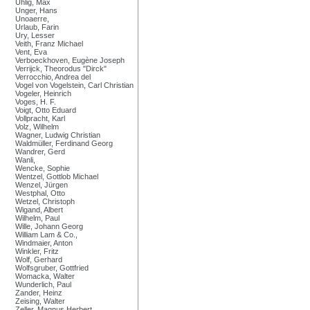
Uhlig, Max
Unger, Hans
Unoaerre,
Urlaub, Farin
Ury, Lesser
Veith, Franz Michael
Vent, Eva
Verboeckhoven, Eugène Joseph
Verrijck, Theorodus "Dirck"
Verrocchio, Andrea del
Vogel von Vogelstein, Carl Christian
Vogeler, Heinrich
Voges, H. F.
Voigt, Otto Eduard
Vollpracht, Karl
Volz, Wilhelm
Wagner, Ludwig Christian
Waldmüller, Ferdinand Georg
Wandrer, Gerd
Wanli,
Wencke, Sophie
Wentzel, Gottlob Michael
Wenzel, Jürgen
Westphal, Otto
Wetzel, Christoph
Wigand, Albert
Wilhelm, Paul
Wille, Johann Georg
William Lam & Co.,
Windmaier, Anton
Winkler, Fritz
Wolf, Gerhard
Wolfsgruber, Gottfried
Womacka, Walter
Wunderlich, Paul
Zander, Heinz
Zeising, Walter
Zeller, Magnus Herbert