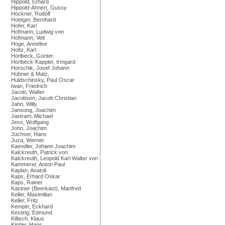
Hippold, Erhard
Hippold-Ahnert, Gussy
Höckner, Rudolf
Hoetger, Bernhard
Hofer, Karl
Hofmann, Ludwig von
Hofmann, Veit
Hoge, Annelise
Holtz, Karl
Horlbeck, Günter
Horlbeck-Kappler, Irmgard
Horschik, Josef Johann
Hübner & Matz,
Huldschinsky, Paul Oscar
Iwan, Friedrich
Jacob, Walter
Jacobsen, Jacob Christian
Jahn, Willy
Jansong, Joachim
Jastram, Michael
Jess, Wolfgang
John, Joachim
Jüchser, Hans
Juza, Werner
Kaendler, Johann Joachim
Kalckreuth, Patrick von
Kalckreuth, Leopold Karl Walter von
Kammerer, Anton Paul
Kaplan, Anatoli
Kaps, Erhard Oskar
Kaps, Rainer
Kastner (Beerkast), Manfred
Keller, Maximilian
Keller, Fritz
Kempin, Eckhard
Kesting, Edmund
Killisch, Klaus
Kinder, Hans