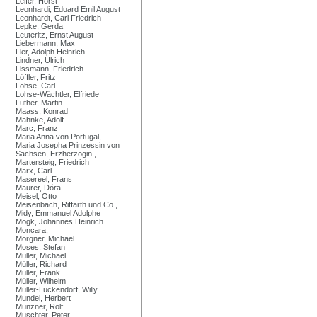
Leifer, Horst
Leonhardi, Eduard Emil August
Leonhardt, Carl Friedrich
Lepke, Gerda
Leuteritz, Ernst August
Liebermann, Max
Lier, Adolph Heinrich
Lindner, Ulrich
Lissmann, Friedrich
Löffler, Fritz
Lohse, Carl
Lohse-Wächtler, Elfriede
Luther, Martin
Maass, Konrad
Mahnke, Adolf
Marc, Franz
Maria Anna von Portugal,
Maria Josepha Prinzessin von
Sachsen, Erzherzogin ,
Martersteig, Friedrich
Marx, Carl
Masereel, Frans
Maurer, Dóra
Meisel, Otto
Meisenbach, Riffarth und Co.,
Midy, Emmanuel Adolphe
Mogk, Johannes Heinrich
Moncara,
Morgner, Michael
Moses, Stefan
Müller, Michael
Müller, Richard
Müller, Frank
Müller, Wilhelm
Müller-Lückendorf, Willy
Mundel, Herbert
Münzner, Rolf
Muschter, Peter