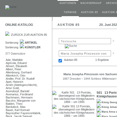
AUKTIONEN
NACHVERKAUF
ARCHIV
TERMINE
AUKTION 85
AUKTION 
ONLINE-KATALOG
AUKTION 85
20. Juni 20
ZURÜCK ZUR AUKTION 85
x
Sortierung
ARTIKEL
Sortierung
KÜNSTLER
x
377 Datensätze
Ade, Mathilde
Auktion 85
1 Ergebnis
Agricola, Eduard
Ahnert, Elisabeth
Albert, Peter
Altenbourg, Gerhard
Maria Josepha Prinzessin von Sachsen
Altenkirch, Otto
Andler, Prof. Dr. Rudolf
1867 Dresden – 1944 Schloss Wildenwart
Apel, Heinrich
Arnim (Adelsgeschlecht),
Artur Gold,
Asendorpf, Bartold
501 13 Portr
Avenarius, Ferdinand
Königshauses
Bachmann, Hermann
Baczko, Margarete von
König Georg
Balden, Theo
Barduleck, Max
König Joha
Bauer, Karl Konrad
Maria Anna 
Bayreuther Fayencenfabrik,
Beck, Jacob Samuel
Maria Josep