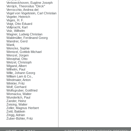
Verboeckhoven, Eugène Joseph
Verrijck, Theorodus "Dirck"
Verrocchio, Andrea del
Vogel von Vogelstein, Carl Christian
Vogeler, Heinrich
Voges, H. F.
Voigt, Otto Eduard
Vollpracht, Karl
Volz, Wilhelm
Wagner, Ludwig Christian
Waldmüller, Ferdinand Georg
Wandrer, Gerd
Wanli,
Wencke, Sophie
Wentzel, Gottlob Michael
Wenzel, Jürgen
Westphal, Otto
Wetzel, Christoph
Wigand, Albert
Wilhelm, Paul
Wille, Johann Georg
William Lam & Co.,
Windmaier, Anton
Winkler, Fritz
Wolf, Gerhard
Wolfsgruber, Gottfried
Womacka, Walter
Wunderlich, Paul
Zander, Heinz
Zeising, Walter
Zeller, Magnus Herbert
Zettl, Baldwin
Zingg, Adrian
Zuber-Bühler, Fritz