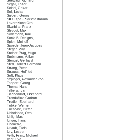
Seewald, Richard
Segall, Lasar
Seidel, Oskar
Sell, Lothar
Siebert, Georg
SILO spa – Società Italiana
Lavorazione Oro,
Skarbina, Franz
Slevogt, Max
Sodemann, Karl
Sonia B. Designs,
Splett, Meinolf
Spoede, Jean-Jacques
Steger, Milly
Steiner-Prag, Hugo
Stelzmann, Volker
Stengel, Gerhard
Sterl, Robert Hermann
Strang, Peter
Strauss, Helfried
Süß, Klaus
Szpinger, Alexander von
Tappert, Georg
Thoma, Hans
Tillberg, Ivar
Tischendorf, Ekkehard
Trendafilov, Gudrun
Trodler, Eberhard
Tübke, Werner
Tucholke, Dieter
Ubbelohde, Otto
Uhlig, Max
Unger, Hans
Unoaerre,
Urlaub, Farin
Ury, Lesser
Veith, Franz Michael
Vent, Eva