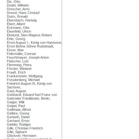
Dix, Otto
Dodel, Wilhelm
Drescher, Arno
Drexel, Hans Christof
Dutro, Ronald
Ebersbach, Hartwig
Ebert, Albert
Eckmann, Otto
Eisenfeld, Ulrich
Ekelund, Sten Magnus Robert
Erler, Georg
Ernst August I., König von Hannover,
Ernst Bohne Söhne Rudolstadt,
Esser, Max
Felixmüller, Conrad
Feuchtmayer, Joseph Anton
Fleischer, Lutz
Flemming, Petra
Förster, Wieland
Fraaß, Erich
Frankenstein, Wolfgang
Freudenberg, Michael
Friedrich August III, König von
Sachsen,
Gaul, August
Gebhardt, Eduard Karl Franz von
Gebrüder Friedländer, Berlin,
Geiger, Willi
Geipel, Paul
Gelbhaar, Alfred
Gelbke, Georg
Gerbeth, Dieter
Gerhard, Ernst
Giebler, Rüdiger
Gille, Christian Friedrich
Gille, Sighard
Glöckner, Hermann