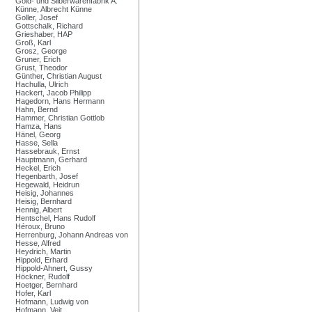
Gold- und Silberwarenfabrik A.
Künne, Albrecht Künne
Goller, Josef
Gottschalk, Richard
Grieshaber, HAP
Groß, Karl
Grosz, George
Gruner, Erich
Grust, Theodor
Günther, Christian August
Hachulla, Ulrich
Hackert, Jacob Philipp
Hagedorn, Hans Hermann
Hahn, Bernd
Hammer, Christian Gottlob
Hamza, Hans
Hänel, Georg
Hasse, Sella
Hassebrauk, Ernst
Hauptmann, Gerhard
Heckel, Erich
Hegenbarth, Josef
Hegewald, Heidrun
Heisig, Johannes
Heisig, Bernhard
Hennig, Albert
Hentschel, Hans Rudolf
Héroux, Bruno
Herrenburg, Johann Andreas von
Hesse, Alfred
Heydrich, Martin
Hippold, Erhard
Hippold-Ahnert, Gussy
Höckner, Rudolf
Hoetger, Bernhard
Hofer, Karl
Hofmann, Ludwig von
Hofmann, Veit