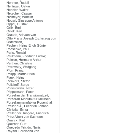
Nehmer, Rudolf
Nerlinger, Oskar
Nessler, Walter
Netscher, Caspar
Niemeyer, Wilhelm
Nogari, Giuseppe Antonio
Oppel, Gustav
Orlik, Emil
Ortelt, Karl
Ostade, Adriaen van
Otto Franz Joseph Erzherzog von
Österreich,
Pachen, Heinz Erich Günter
Paeschke, Paul
Paris, Ronald
Paulmann, Friedrich Ludwig
Pekrun, Hermann Arthur
Perthen, Christine
Petrovsky, Wolfgang
Pforr, Franz
Philipp, Martin Erich
Plank, Heinz
Plenkers, Stefan
Poliakoff, Serge
Poniatowski, Józef
Pöppelmann, Peter
Porzellan der Transitionalzeit,
Porzellan-Manufaktur Meissen,
Porzellanmanufaktur Rosenthal,
Preller d.Ä., Friedrich Johann
Christian Ernst
Preller der Jüngere, Friedrich
Prinz Albert von Sachsen,
Quarck, Karl
Querner, Curt
Quevedo Teixidó, Nuria
Rayski, Ferdinand von