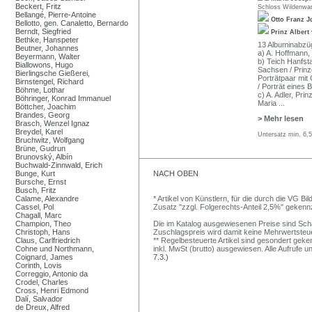
Beckert, Fritz
Schloss Wildenwa
Bellangé, Pierre-Antoine
Otto Franz 
Bellotto, gen. Canaletto, Bernardo
Berndt, Siegfried
Prinz Alber
Bethke, Hanspeter
13 Albuminabzüge
Beutner, Johannes
a) A. Hoffmann,
Beyermann, Walter
b) Teich Hanfst
Biallowons, Hugo
Sachsen / Prinz
Bierlingsche Gießerei,
Porträtpaar mit
Birnstengel, Richard
/ Porträt eines 
Böhme, Lothar
c) A. Adler, Pri
Böhringer, Konrad Immanuel
Maria
...
Böttcher, Joachim
Brandes, Georg
> Mehr lesen
Brasch, Wenzel Ignaz
Breydel, Karel
Untersatz min. 6,
Bruchwitz, Wolfgang
Brüne, Gudrun
Brunovský, Albín
Buchwald-Zinnwald, Erich
Bunge, Kurt
NACH OBEN
Bursche, Ernst
Busch, Fritz
Calame, Alexandre
* Artikel von Künstlern, für die durch die VG 
Cassel, Pol
Zusatz "zzgl. Folgerechts-Anteil 2,5%" gekenn
Chagall, Marc
Champion, Theo
Die im Katalog ausgewiesenen Preise sind Schätz
Christoph, Hans
Zuschlagspreis wird damit keine Mehrwertsteu
Claus, Carlfriedrich
** Regelbesteuerte Artikel sind gesondert geken
Cohne und Northmann,
inkl. MwSt (brutto) ausgewiesen. Alle Aufrufe 
Coignard, James
7.3.)
Corinth, Lovis
Correggio, Antonio da
Crodel, Charles
Cross, Henri Edmond
Dalí, Salvador
de Dreux, Alfred