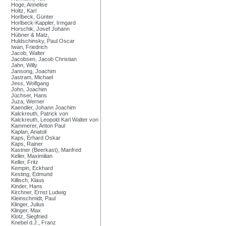
Hoge, Annelise
Holtz, Karl
Horlbeck, Günter
Horlbeck-Kappler, Irmgard
Horschik, Josef Johann
Hübner & Matz,
Huldschinsky, Paul Oscar
Iwan, Friedrich
Jacob, Walter
Jacobsen, Jacob Christian
Jahn, Willy
Jansong, Joachim
Jastram, Michael
Jess, Wolfgang
John, Joachim
Jüchser, Hans
Juza, Werner
Kaendler, Johann Joachim
Kalckreuth, Patrick von
Kalckreuth, Leopold Karl Walter von
Kammerer, Anton Paul
Kaplan, Anatoli
Kaps, Erhard Oskar
Kaps, Rainer
Kastner (Beerkast), Manfred
Keller, Maximilian
Keller, Fritz
Kempin, Eckhard
Kesting, Edmund
Killisch, Klaus
Kinder, Hans
Kirchner, Ernst Ludwig
Kleinschmidt, Paul
Klinger, Julius
Klinger, Max
Klotz, Siegfried
Knebel d.J., Franz