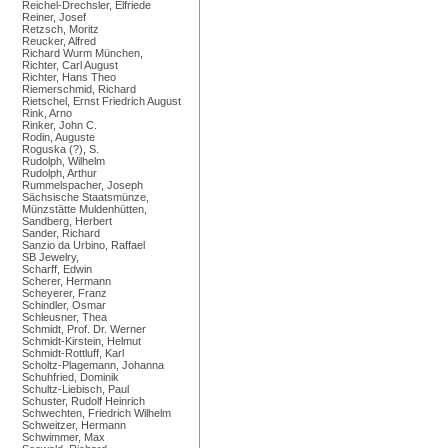
Reichel-Drechsler, Elfriede
Reiner, Josef
Retzsch, Moritz
Reucker, Alfred
Richard Wurm München,
Richter, Carl August
Richter, Hans Theo
Riemerschmid, Richard
Rietschel, Ernst Friedrich August
Rink, Arno
Rinker, John C.
Rodin, Auguste
Roguska (?), S.
Rudolph, Wilhelm
Rudolph, Arthur
Rummelspacher, Joseph
Sächsische Staatsmünze,
Münzstätte Muldenhütten,
Sandberg, Herbert
Sander, Richard
Sanzio da Urbino, Raffael
SB Jewelry,
Scharff, Edwin
Scherer, Hermann
Scheyerer, Franz
Schindler, Osmar
Schleusner, Thea
Schmidt, Prof. Dr. Werner
Schmidt-Kirstein, Helmut
Schmidt-Rottluff, Karl
Scholtz-Plagemann, Johanna
Schuhfried, Dominik
Schultz-Liebisch, Paul
Schuster, Rudolf Heinrich
Schwechten, Friedrich Wilhelm
Schweitzer, Hermann
Schwimmer, Max