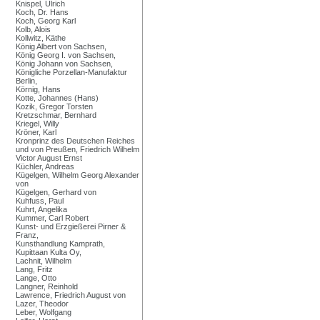
Knispel, Ulrich
Koch, Dr. Hans
Koch, Georg Karl
Kolb, Alois
Kollwitz, Käthe
König Albert von Sachsen,
König Georg I. von Sachsen,
König Johann von Sachsen,
Königliche Porzellan-Manufaktur
Berlin,
Körnig, Hans
Kotte, Johannes (Hans)
Kozik, Gregor Torsten
Kretzschmar, Bernhard
Kriegel, Willy
Kröner, Karl
Kronprinz des Deutschen Reiches
und von Preußen, Friedrich Wilhelm
Victor August Ernst
Küchler, Andreas
Kügelgen, Wilhelm Georg Alexander
von
Kügelgen, Gerhard von
Kuhfuss, Paul
Kuhrt, Angelika
Kummer, Carl Robert
Kunst- und Erzgießerei Pirner &
Franz,
Kunsthandlung Kamprath,
Kupittaan Kulta Oy,
Lachnit, Wilhelm
Lang, Fritz
Lange, Otto
Langner, Reinhold
Lawrence, Friedrich August von
Lazer, Theodor
Leber, Wolfgang