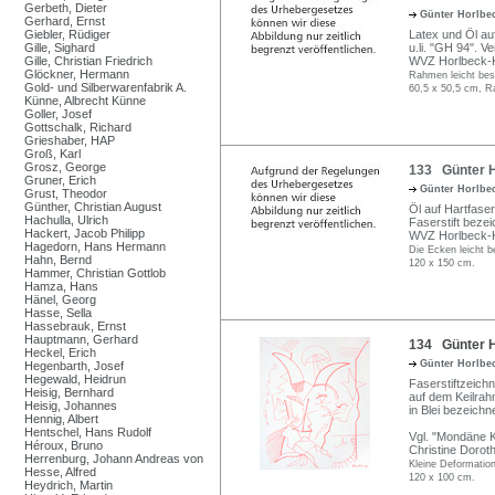
Gerbeth, Dieter
Günter Horlbe
Gerhard, Ernst
Giebler, Rüdiger
Latex und Öl au
Gille, Sighard
u.li. "GH 94". 
Gille, Christian Friedrich
WVZ Horlbeck-K
Glöckner, Hermann
Rahmen leicht bes
Gold- und Silberwarenfabrik A.
60,5 x 50,5 cm, R
Künne, Albrecht Künne
Goller, Josef
Gottschalk, Richard
Grieshaber, HAP
Groß, Karl
Grosz, George
133 Günter H
Gruner, Erich
Günter Horlbe
Grust, Theodor
Günther, Christian August
Öl auf Hartfaser
Hachulla, Ulrich
Faserstift bezei
Hackert, Jacob Philipp
WVZ Horlbeck-Ka
Hagedorn, Hans Hermann
Die Ecken leicht b
Hahn, Bernd
120 x 150 cm.
Hammer, Christian Gottlob
Hamza, Hans
Hänel, Georg
Hasse, Sella
Hassebrauk, Ernst
Hauptmann, Gerhard
134 Günter Ho
Heckel, Erich
Günter Horlbe
Hegenbarth, Josef
Hegewald, Heidrun
Faserstiftzeichn
Heisig, Bernhard
auf dem Keilrahm
Heisig, Johannes
in Blei bezeich
Hennig, Albert
Hentschel, Hans Rudolf
Vgl. "Mondäne Kr
Héroux, Bruno
Christine Dorot
Herrenburg, Johann Andreas von
Kleine Deformatio
Hesse, Alfred
120 x 100 cm.
Heydrich, Martin