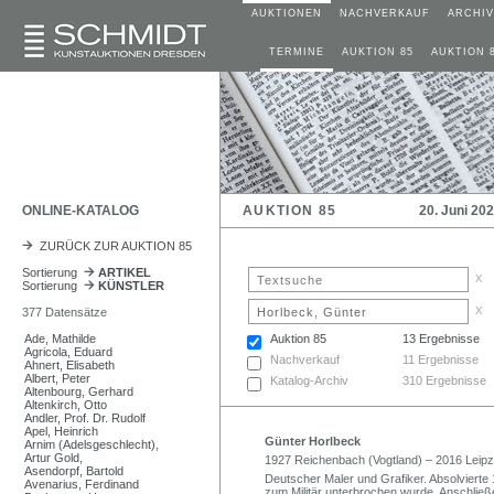
AUKTIONEN
NACHVERKAUF
ARCHIV
TERMINE
AUKTION 85
AUKTION 
ONLINE-KATALOG
AUKTION 85
20. Juni 20
ZURÜCK ZUR AUKTION 85
Sortierung
ARTIKEL
x
Sortierung
KÜNSTLER
x
377 Datensätze
Ade, Mathilde
Auktion 85
13 Ergebnisse
Agricola, Eduard
Nachverkauf
11 Ergebnisse
Ahnert, Elisabeth
Albert, Peter
Katalog-Archiv
310 Ergebnisse
Altenbourg, Gerhard
Altenkirch, Otto
Andler, Prof. Dr. Rudolf
Apel, Heinrich
Günter Horlbeck
Arnim (Adelsgeschlecht),
Artur Gold,
1927 Reichenbach (Vogtland) – 2016 Leipz
Asendorpf, Bartold
Deutscher Maler und Grafiker. Absolvierte
Avenarius, Ferdinand
zum Militär unterbrochen wurde. Anschließ