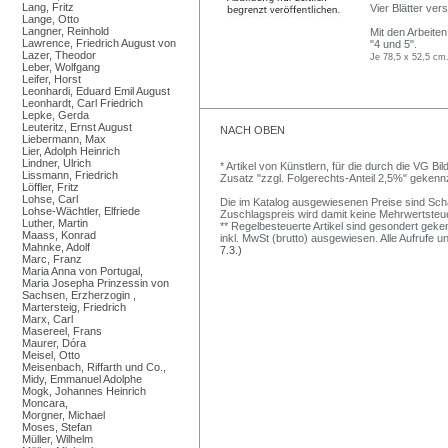
Lang, Fritz
Vier Blätter ver
Lange, Otto
Langner, Reinhold
Mit den Arbeite
Lawrence, Friedrich August von
"4 und 5".
Lazer, Theodor
Je 78,5 x 52,5 cm
Leber, Wolfgang
Leifer, Horst
Leonhardi, Eduard Emil August
Leonhardt, Carl Friedrich
Lepke, Gerda
Leuteritz, Ernst August
NACH OBEN
Liebermann, Max
Lier, Adolph Heinrich
Lindner, Ulrich
* Artikel von Künstlern, für die durch die VG 
Lissmann, Friedrich
Zusatz "zzgl. Folgerechts-Anteil 2,5%" gekenn
Löffler, Fritz
Lohse, Carl
Die im Katalog ausgewiesenen Preise sind Schätz
Lohse-Wächtler, Elfriede
Zuschlagspreis wird damit keine Mehrwertsteu
Luther, Martin
** Regelbesteuerte Artikel sind gesondert geken
Maass, Konrad
inkl. MwSt (brutto) ausgewiesen. Alle Aufrufe 
Mahnke, Adolf
7.3.)
Marc, Franz
Maria Anna von Portugal,
Maria Josepha Prinzessin von
Sachsen, Erzherzogin ,
Martersteig, Friedrich
Marx, Carl
Masereel, Frans
Maurer, Dóra
Meisel, Otto
Meisenbach, Riffarth und Co.,
Midy, Emmanuel Adolphe
Mogk, Johannes Heinrich
Moncara,
Morgner, Michael
Moses, Stefan
Müller, Wilhelm