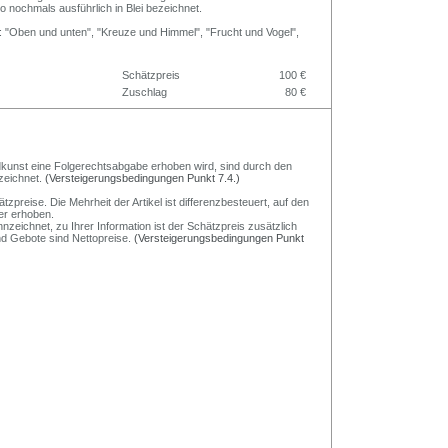
so nochmals ausführlich in Blei bezeichnet.
n: "Oben und unten", "Kreuze und Himmel", "Frucht und Vogel",
.
Schätzpreis
100 €
Zuschlag
80 €
Bildkunst eine Folgerechtsabgabe erhoben wird, sind durch den
zeichnet.
(Versteigerungsbedingungen Punkt 7.4.)
preise. Die Mehrheit der Artikel ist differenzbesteuert, auf den
er erhoben.
nzeichnet, zu Ihrer Information ist der Schätzpreis zusätzlich
und Gebote sind Nettopreise.
(Versteigerungsbedingungen Punkt