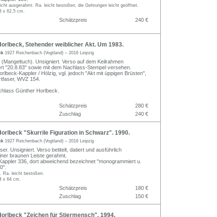
ht ausgerahmt. Ra. leicht bestoßen, die Gehrungen leicht geöffnet.
3 x 62,5 cm.
Schätzpreis
240 €
orlbeck, Stehender weiblicher Akt. Um 1983.
ck
1927 Reichenbach (Vogtland) – 2016 Leipzig
 (Mangeltuch). Unsigniert. Verso auf dem Keilrahmen
iert "20.8.83" sowie mit dem Nachlass-Stempel versehen.
lbeck-Kappler / Hölzig, vgl. jedoch "Akt mit üppigen Brüsten",
rtfaser, WVZ 154.
chlass Günther Horlbeck.
Schätzpreis
280 €
Zuschlag
240 €
rlbeck "Skurrile Figuration in Schwarz". 1990.
ck
1927 Reichenbach (Vogtland) – 2016 Leipzig
er. Unsigniert. Verso betitelt, datiert und ausführlich
einer braunen Leiste gerahmt.
appler 336, dort abweichend bezeichnet "monogrammiert u.
0".
g. Ra. leicht bestoßen.
4 x 64 cm.
Schätzpreis
180 €
Zuschlag
150 €
orlbeck "Zeichen für Stiermensch". 1994.