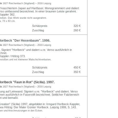
ck
1927 Reichenbach (Vogtland) – 2016 Leipzig
f kaschiertem Japan auf Hartfaser. Monogrammiert und datiert
Verso umfassend bezeichnet. In einer braunen Leiste gerahmt.
appler 362.
toßen. Das Werk wurde nicht ausgerahmt.
a. 73 x 63 cm.
Schätzpreis
320 €
Zuschlag
260 €
orlbeck "Der Hexenbaum". 1996.
ck
1927 Reichenbach (Vogtland) – 2016 Leipzig
. Signiert "Horlbeck" und datiert u.re. Verso ausführlich in
chnet.
ppler / Hölzig 373.
estoßen und mit kleineren Malschichtverlusten.
Schätzpreis
450 €
Zuschlag
350 €
rlbeck "Faun in Rot" (Sicilia). 1997.
ck
1927 Reichenbach (Vogtland) – 2016 Leipzig
ung auf Leinwand. Signiert u.re. "Horlbeck" und datiert. Verso
en ausführlich in Faserstift bezeichnet. Seitlicher Falzbereich
net und bemaßt.
eation" (Sicilia) 1997, abgebildet in: Irmgard Horlbeck-Kappler,
hea Hölzig: Der Maler Günter Horlbeck. Leipzig 1999, S. 143.
nen und Anschmutzungen in den Ecken.