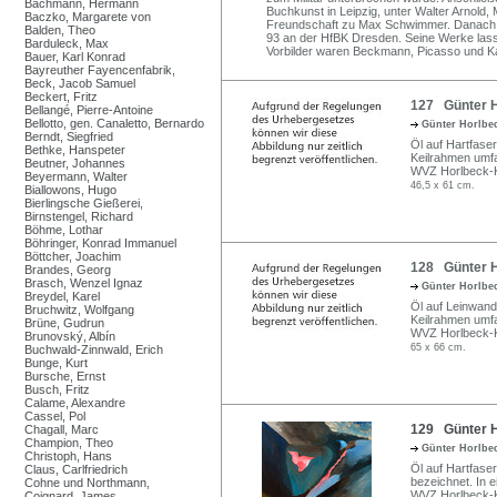
Bachmann, Hermann
Buchkunst in Leipzig, unter Walter Arnol
Baczko, Margarete von
Freundschaft zu Max Schwimmer. Danach war
Balden, Theo
93 an der HfBK Dresden. Seine Werke las
Barduleck, Max
Vorbilder waren Beckmann, Picasso und K
Bauer, Karl Konrad
Bayreuther Fayencenfabrik,
Beck, Jacob Samuel
Beckert, Fritz
127 Günter H
Bellangé, Pierre-Antoine
Bellotto, gen. Canaletto, Bernardo
Günter Horlbe
Berndt, Siegfried
Öl auf Hartfaser
Bethke, Hanspeter
Keilrahmen umf
Beutner, Johannes
WVZ Horlbeck-K
Beyermann, Walter
46,5 x 61 cm.
Biallowons, Hugo
Bierlingsche Gießerei,
Birnstengel, Richard
Böhme, Lothar
Böhringer, Konrad Immanuel
Böttcher, Joachim
128 Günter H
Brandes, Georg
Brasch, Wenzel Ignaz
Günter Horlbe
Breydel, Karel
Öl auf Leinwand.
Bruchwitz, Wolfgang
Keilrahmen umf
Brüne, Gudrun
WVZ Horlbeck-K
Brunovský, Albín
65 x 66 cm.
Buchwald-Zinnwald, Erich
Bunge, Kurt
Bursche, Ernst
Busch, Fritz
Calame, Alexandre
Cassel, Pol
129 Günter H
Chagall, Marc
Champion, Theo
Günter Horlbe
Christoph, Hans
Öl auf Hartfaser
Claus, Carlfriedrich
bezeichnet. In e
Cohne und Northmann,
WVZ Horlbeck-K
Coignard, James