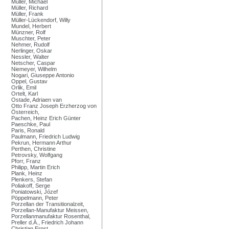
Müller, Michael
Müller, Richard
Müller, Frank
Müller-Lückendorf, Willy
Mundel, Herbert
Münzner, Rolf
Muschter, Peter
Nehmer, Rudolf
Nerlinger, Oskar
Nessler, Walter
Netscher, Caspar
Niemeyer, Wilhelm
Nogari, Giuseppe Antonio
Oppel, Gustav
Orlik, Emil
Ortelt, Karl
Ostade, Adriaen van
Otto Franz Joseph Erzherzog von
Österreich,
Pachen, Heinz Erich Günter
Paeschke, Paul
Paris, Ronald
Paulmann, Friedrich Ludwig
Pekrun, Hermann Arthur
Perthen, Christine
Petrovsky, Wolfgang
Pforr, Franz
Philipp, Martin Erich
Plank, Heinz
Plenkers, Stefan
Poliakoff, Serge
Poniatowski, Józef
Pöppelmann, Peter
Porzellan der Transitionalzeit,
Porzellan-Manufaktur Meissen,
Porzellanmanufaktur Rosenthal,
Preller d.Ä., Friedrich Johann
Christian Ernst