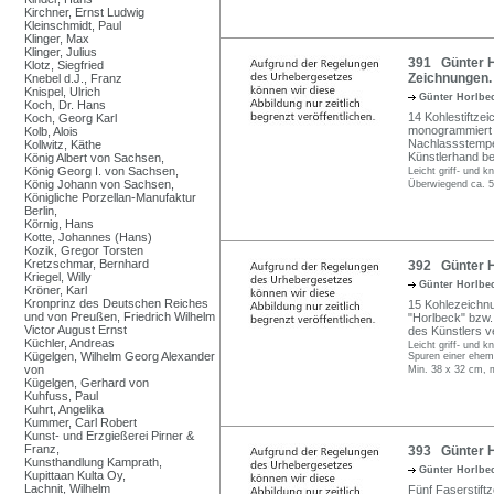
Kirchner, Ernst Ludwig
Kleinschmidt, Paul
Klinger, Max
Klinger, Julius
391 Günter H
Klotz, Siegfried
Zeichnungen.
Knebel d.J., Franz
Knispel, Ulrich
Günter Horlbe
Koch, Dr. Hans
14 Kohlestiftze
Koch, Georg Karl
monogrammiert "
Kolb, Alois
Nachlassstempel
Kollwitz, Käthe
Künstlerhand be
König Albert von Sachsen,
König Georg I. von Sachsen,
Leicht griff- und 
König Johann von Sachsen,
Überwiegend ca. 5
Königliche Porzellan-Manufaktur
Berlin,
Körnig, Hans
Kotte, Johannes (Hans)
Kozik, Gregor Torsten
Kretzschmar, Bernhard
392 Günter Ho
Kriegel, Willy
Günter Horlbe
Kröner, Karl
Kronprinz des Deutschen Reiches
15 Kohlezeichnu
und von Preußen, Friedrich Wilhelm
"Horlbeck" bzw
Victor August Ernst
des Künstlers v
Küchler, Andreas
Leicht griff- und 
Kügelgen, Wilhelm Georg Alexander
Spuren einer ehem
von
Min. 38 x 32 cm, 
Kügelgen, Gerhard von
Kuhfuss, Paul
Kuhrt, Angelika
Kummer, Carl Robert
Kunst- und Erzgießerei Pirner &
Franz,
393 Günter Ho
Kunsthandlung Kamprath,
Günter Horlbe
Kupittaan Kulta Oy,
Lachnit, Wilhelm
Fünf Faserstiftz