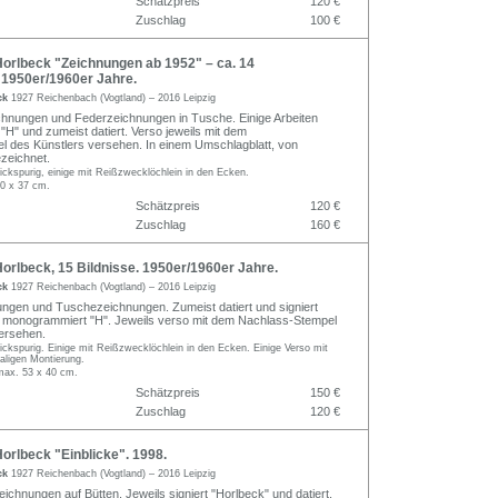
Schätzpreis
120 €
Zuschlag
100 €
orlbeck "Zeichnungen ab 1952" – ca. 14
 1950er/1960er Jahre.
ck
1927 Reichenbach (Vogtland) – 2016 Leipzig
ichnungen und Federzeichnungen in Tusche. Einige Arbeiten
H" und zumeist datiert. Verso jeweils mit dem
 des Künstlers versehen. In einem Umschlagblatt, von
zeichnet.
knickspurig, einige mit Reißzwecklöchlein in den Ecken.
0 x 37 cm.
Schätzpreis
120 €
Zuschlag
160 €
rlbeck, 15 Bildnisse. 1950er/1960er Jahre.
ck
1927 Reichenbach (Vogtland) – 2016 Leipzig
ngen und Tuschezeichnungen. Zumeist datiert und signiert
. monogrammiert "H". Jeweils verso mit dem Nachlass-Stempel
ersehen.
knickspurig. Einige mit Reißzwecklöchlein in den Ecken. Einige Verso mit
aligen Montierung.
max. 53 x 40 cm.
Schätzpreis
150 €
Zuschlag
120 €
rlbeck "Einblicke". 1998.
ck
1927 Reichenbach (Vogtland) – 2016 Leipzig
eichnungen auf Bütten. Jeweils signiert "Horlbeck" und datiert.