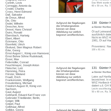
Corinth, Lovis
Das Werk wurde nic
Correggio, Antonio da
60 x 50 cm, Ra. 7
Crodel, Charles
Cross, Henri Edmond
Dalí, Salvador
de Dreux, Alfred
Dix, Otto
130 Günter H
Dodel, Wilhelm
Drescher, Arno
Günter Horlbe
Drexel, Hans Christof
Öl auf Leinwand
Dutro, Ronald
ausführlich dat
Ebersbach, Hartwig
Nicht im WVZ Hor
Ebert, Albert
1981, Öl auf Ha
Eckmann, Otto
Eisenfeld, Ulrich
Provenienz: Na
Ekelund, Sten Magnus Robert
100 x 81 cm.
Erler, Georg
Ernst August I., König von Hannover,
Ernst Bohne Söhne Rudolstadt,
Esser, Max
Felixmüller, Conrad
Feuchtmayer, Joseph Anton
131 Günter Ho
Fleischer, Lutz
Flemming, Petra
Günter Horlbe
Förster, Wieland
Latex auf Hartfas
Fraaß, Erich
bezeichnet. In 
Frankenstein, Wolfgang
WVZ Horlbeck-K
Freudenberg, Michael
datiert u.li. GH 9
Friedrich August III, König von
Sachsen,
Leicht stockflecki
Gaul, August
50 x 60 cm, Ra. 5
Gebhardt, Eduard Karl Franz von
Gebrüder Friedländer, Berlin,
Geiger, Willi
Geipel, Paul
Gelbhaar, Alfred
Gelbke, Georg
132 Günter H