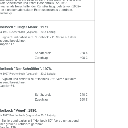
d, Max Schwimmer und Ernst Hassebrauk. Ab 1952
 er als freischaffender Künstler tätig. Lehrte von 1952–
sen sich dem abstrakten Expressionismus zuordnen.
andinsky.
orlbeck "Junger Mann". 1971.
ck
1927 Reichenbach (Vogtland) – 2016 Leipzig
. Signiert und datiert u.re. "Horlbeck 71". Verso auf dem
assend bezeichnet.
appler 17.
Schätzpreis
220 €
Zuschlag
400 €
orlbeck "Der Schnüffler". 1978.
ck
1927 Reichenbach (Vogtland) – 2016 Leipzig
 Signiert und datiert u.re. "Horlbeck 78". Verso auf dem
assend bezeichnet.
appler 64.
Schätzpreis
240 €
Zuschlag
280 €
orlbeck "Vögel". 1980.
ck
1927 Reichenbach (Vogtland) – 2016 Leipzig
. Signiert und datiert u.li. "Horlbeck 80". Verso umfassend
iner grauen Profilleiste gerahmt.
appler 139.