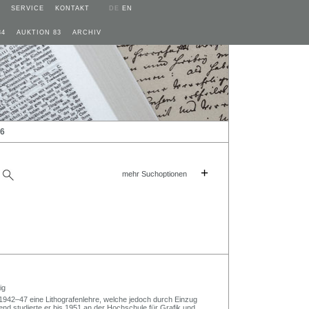
SERVICE
KONTAKT
DE
EN
84
AUKTION 83
ARCHIV
26
+
mehr Suchoptionen
ig
 1942–47 eine Lithografenlehre, welche jedoch durch Einzug
end studierte er bis 1951 an der Hochschule für Grafik und