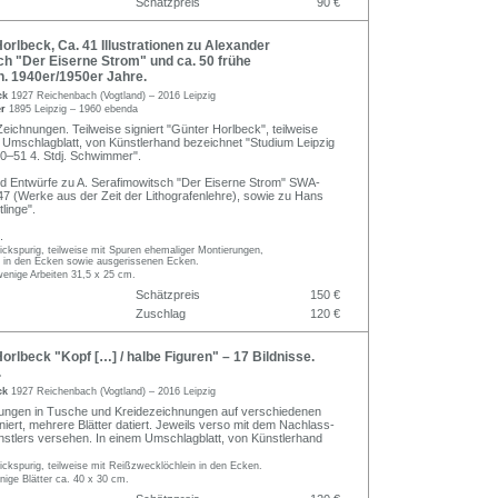
Schätzpreis
90 €
rlbeck, Ca. 41 Illustrationen zu Alexander
h "Der Eiserne Strom" und ca. 50 frühe
. 1940er/1950er Jahre.
ck
1927 Reichenbach (Vogtland) – 2016 Leipzig
er
1895 Leipzig – 1960 ebenda
Zeichnungen. Teilweise signiert "Günter Horlbeck", teilweise
em Umschlagblatt, von Künstlerhand bezeichnet "Studium Leipzig
0–51 4. Stdj. Schwimmer".
d Entwürfe zu A. Serafimowitsch "Der Eiserne Strom" SWA-
947 (Werke aus der Zeit der Lithografenlehre), sowie zu Hans
linge".
.
knickspurig, teilweise mit Spuren ehemaliger Montierungen,
 in den Ecken sowie ausgerissenen Ecken.
wenige Arbeiten 31,5 x 25 cm.
Schätzpreis
150 €
Zuschlag
120 €
rlbeck "Kopf […] / halbe Figuren" – 17 Bildnisse.
.
ck
1927 Reichenbach (Vogtland) – 2016 Leipzig
ungen in Tusche und Kreidezeichnungen auf verschiedenen
iert, mehrere Blätter datiert. Jeweils verso mit dem Nachlass-
stlers versehen. In einem Umschlagblatt, von Künstlerhand
knickspurig, teilweise mit Reißzwecklöchlein in den Ecken.
nige Blätter ca. 40 x 30 cm.