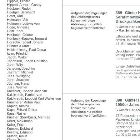
Hippold, Erhard
Hippold-Ahnert, Gussy
Höckner, Rudolf
Hoetger, Bernhard
389 Günter Ho
Hofer, Karl
Serafimowitsc
Hofmann, Veit
Druckgrafiken
Hofmann, Ludwig von
Hoge, Annelise
Günter Horlbe
Holtz, Karl
Max Schwimm
Horlbeck, Günter
Lithografie und 
Horlbeck-Kappler, Irmgard
datiert. In ein
Horschik, Josef Johann
47–51" sowie "5
Hübner & Matz,
Huldschinsky, Paul Oscar
Druckfahnen un
Iwan, Friedrich
Verlag Berlin 1
Jacob, Walter
Lorbeers "Flücht
Jacobsen, Jacob Christian
Jahn, Willy
Einige Dubletten
Jansong, Joachim
Leicht griff- und 
Jastram, Michael
Reißzwecklöchlein
Jess, Wolfgang
Ca. 7 x 13,5 cm, 
John, Joachim
Jüchser, Hans
Juza, Werner
Kaendler, Johann Joachim
Kalckreuth, Patrick von
Kalckreuth, Leopold Karl Walter von
390 Günter Ho
Kammerer, Anton Paul
1950er Jahre
Kaplan, Anatoli
Kaps, Erhard Oskar
Günter Horlbe
Kaps, Rainer
17 Federzeichn
Kastner (Beerkast), Manfred
Papieren. Unsign
Keller, Maximilian
Stempel des Kün
Keller, Fritz
bezeichnet.
Kempin, Eckhard
Leicht griff- und 
Kesting, Edmund
Ca. 35 x 25 cm, ei
Killisch, Klaus
Kinder, Hans