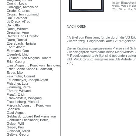
In den Blattecken 
Corinth, Lovis
wellig. Verso in d
Correggio, Antonio da
23 x 40 cm, Ra. 3
Crodel, Charles
Cross, Henri Edmond
Dalí, Salvador
de Dreux, Alfred
Dix, Otto
NACH OBEN
Dodel, Wilhelm
Drescher, Arno
Drexel, Hans Christof
* Artikel von Künstlern, für die durch die VG 
Dutro, Ronald
Zusatz "zzgl. Folgerechts-Anteil 2,5%" gekenn
Ebersbach, Hartwig
Ebert, Albert
Die im Katalog ausgewiesenen Preise sind Schätz
Eckmann, Otto
Zuschlagspreis wird damit keine Mehrwertsteu
Eisenfeld, Ulrich
** Regelbesteuerte Artikel sind gesondert geken
Ekelund, Sten Magnus Robert
inkl. MwSt (brutto) ausgewiesen. Alle Aufrufe 
Erler, Georg
7.3.)
Ernst August I., König von Hannover,
Ernst Bohne Söhne Rudolstadt,
Esser, Max
Felixmüller, Conrad
Feuchtmayer, Joseph Anton
Fleischer, Lutz
Flemming, Petra
Förster, Wieland
Fraaß, Erich
Frankenstein, Wolfgang
Freudenberg, Michael
Friedrich August III, König von
Sachsen,
Gaul, August
Gebhardt, Eduard Karl Franz von
Gebrüder Friedländer, Berlin,
Geiger, Willi
Geipel, Paul
Gelbhaar, Alfred
Gelbke, Georg