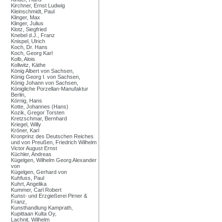
Kirchner, Ernst Ludwig
Kleinschmidt, Paul
Klinger, Max
Klinger, Julius
Klotz, Siegfried
Knebel d.J., Franz
Knispel, Ulrich
Koch, Dr. Hans
Koch, Georg Karl
Kolb, Alois
Kollwitz, Käthe
König Albert von Sachsen,
König Georg I. von Sachsen,
König Johann von Sachsen,
Königliche Porzellan-Manufaktur
Berlin,
Körnig, Hans
Kotte, Johannes (Hans)
Kozik, Gregor Torsten
Kretzschmar, Bernhard
Kriegel, Willy
Kröner, Karl
Kronprinz des Deutschen Reiches
und von Preußen, Friedrich Wilhelm
Victor August Ernst
Küchler, Andreas
Kügelgen, Wilhelm Georg Alexander
von
Kügelgen, Gerhard von
Kuhfuss, Paul
Kuhrt, Angelika
Kummer, Carl Robert
Kunst- und Erzgießerei Pirner &
Franz,
Kunsthandlung Kamprath,
Kupittaan Kulta Oy,
Lachnit, Wilhelm