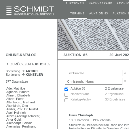
AUKTIONEN
NACHVERKAUF
ARCHIV
TERMINE
AUKTION 85
AUKTION 
ONLINE-KATALOG
AUKTION 85
20. Juni 20
ZURÜCK ZUR AUKTION 85
Sortierung
ARTIKEL
x
Sortierung
KÜNSTLER
x
377 Datensätze
Ade, Mathilde
Auktion 85
2 Ergebnisse
Agricola, Eduard
Nachverkauf
2 Ergebnisse
Ahnert, Elisabeth
Albert, Peter
Katalog-Archiv
33 Ergebnisse
Altenbourg, Gerhard
Altenkirch, Otto
Andler, Prof. Dr. Rudolf
Apel, Heinrich
Hans Christoph
Arnim (Adelsgeschlecht),
Artur Gold,
1901 Dresden – 1992 ebenda
Asendorpf, Bartold
Studierte in Dresden bei Karl Rade und ler
Avenarius, Ferdinand
freischaffender Künstler in Dresden. Chri