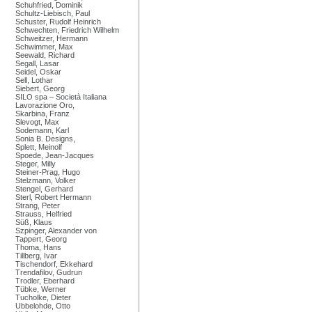
Schuhfried, Dominik
Schultz-Liebisch, Paul
Schuster, Rudolf Heinrich
Schwechten, Friedrich Wilhelm
Schweitzer, Hermann
Schwimmer, Max
Seewald, Richard
Segall, Lasar
Seidel, Oskar
Sell, Lothar
Siebert, Georg
SILO spa – Società Italiana
Lavorazione Oro,
Skarbina, Franz
Slevogt, Max
Sodemann, Karl
Sonia B. Designs,
Splett, Meinolf
Spoede, Jean-Jacques
Steger, Milly
Steiner-Prag, Hugo
Stelzmann, Volker
Stengel, Gerhard
Sterl, Robert Hermann
Strang, Peter
Strauss, Helfried
Süß, Klaus
Szpinger, Alexander von
Tappert, Georg
Thoma, Hans
Tillberg, Ivar
Tischendorf, Ekkehard
Trendafilov, Gudrun
Trodler, Eberhard
Tübke, Werner
Tucholke, Dieter
Ubbelohde, Otto