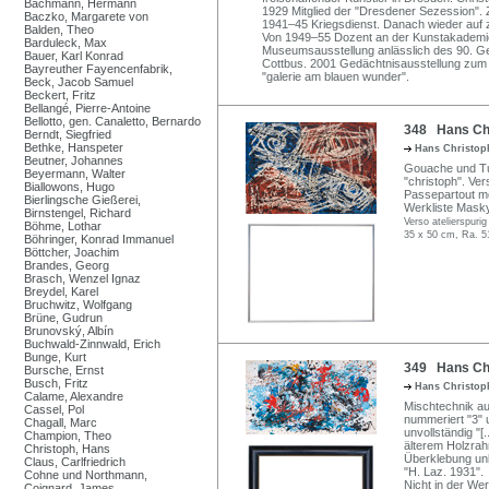
Bachmann, Hermann
1929 Mitglied der "Dresdener Sezession". Z
Baczko, Margarete von
1941–45 Kriegsdienst. Danach wieder auf za
Balden, Theo
Von 1949–55 Dozent an der Kunstakademie
Barduleck, Max
Museumsausstellung anlässlich des 90. 
Bauer, Karl Konrad
Cottbus. 2001 Gedächtnisausstellung zum 
Bayreuther Fayencenfabrik,
"galerie am blauen wunder".
Beck, Jacob Samuel
Beckert, Fritz
Bellangé, Pierre-Antoine
Bellotto, gen. Canaletto, Bernardo
348 Hans Chri
Berndt, Siegfried
Bethke, Hanspeter
Hans Christo
Beutner, Johannes
Gouache und Tus
Beyermann, Walter
"christoph". Vers
Biallowons, Hugo
Passepartout mo
Bierlingsche Gießerei,
Werkliste Masky
Birnstengel, Richard
Verso atelierspuri
Böhme, Lothar
35 x 50 cm, Ra. 5
Böhringer, Konrad Immanuel
Böttcher, Joachim
Brandes, Georg
Brasch, Wenzel Ignaz
Breydel, Karel
Bruchwitz, Wolfgang
Brüne, Gudrun
Brunovský, Albín
Buchwald-Zinnwald, Erich
Bunge, Kurt
349 Hans Chri
Bursche, Ernst
Busch, Fritz
Hans Christo
Calame, Alexandre
Mischtechnik auf
Cassel, Pol
nummeriert "3" u
Chagall, Marc
unvollständig "[.
Champion, Theo
älterem Holzra
Christoph, Hans
Überklebung unl
Claus, Carlfriedrich
"H. Laz. 1931".
Cohne und Northmann,
Nicht in der Wer
Coignard, James