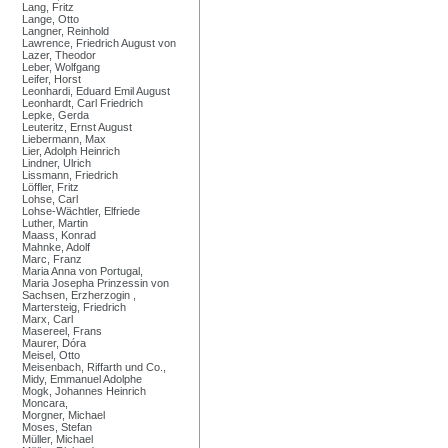
Lang, Fritz
Lange, Otto
Langner, Reinhold
Lawrence, Friedrich August von
Lazer, Theodor
Leber, Wolfgang
Leifer, Horst
Leonhardi, Eduard Emil August
Leonhardt, Carl Friedrich
Lepke, Gerda
Leuteritz, Ernst August
Liebermann, Max
Lier, Adolph Heinrich
Lindner, Ulrich
Lissmann, Friedrich
Löffler, Fritz
Lohse, Carl
Lohse-Wächtler, Elfriede
Luther, Martin
Maass, Konrad
Mahnke, Adolf
Marc, Franz
Maria Anna von Portugal,
Maria Josepha Prinzessin von
Sachsen, Erzherzogin ,
Martersteig, Friedrich
Marx, Carl
Masereel, Frans
Maurer, Dóra
Meisel, Otto
Meisenbach, Riffarth und Co.,
Midy, Emmanuel Adolphe
Mogk, Johannes Heinrich
Moncara,
Morgner, Michael
Moses, Stefan
Müller, Michael