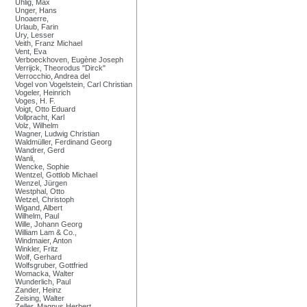
Uhlig, Max
Unger, Hans
Unoaerre,
Urlaub, Farin
Ury, Lesser
Veith, Franz Michael
Vent, Eva
Verboeckhoven, Eugène Joseph
Verrijck, Theorodus "Dirck"
Verrocchio, Andrea del
Vogel von Vogelstein, Carl Christian
Vogeler, Heinrich
Voges, H. F.
Voigt, Otto Eduard
Vollpracht, Karl
Volz, Wilhelm
Wagner, Ludwig Christian
Waldmüller, Ferdinand Georg
Wandrer, Gerd
Wanli,
Wencke, Sophie
Wentzel, Gottlob Michael
Wenzel, Jürgen
Westphal, Otto
Wetzel, Christoph
Wigand, Albert
Wilhelm, Paul
Wille, Johann Georg
William Lam & Co.,
Windmaier, Anton
Winkler, Fritz
Wolf, Gerhard
Wolfsgruber, Gottfried
Womacka, Walter
Wunderlich, Paul
Zander, Heinz
Zeising, Walter
Zeller, Magnus Herbert