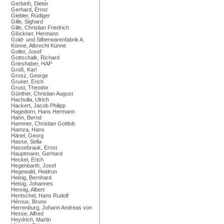
Gerbeth, Dieter
Gerhard, Ernst
Giebler, Rüdiger
Gille, Sighard
Gille, Christian Friedrich
Glöckner, Hermann
Gold- und Silberwarenfabrik A.
Künne, Albrecht Künne
Goller, Josef
Gottschalk, Richard
Grieshaber, HAP
Groß, Karl
Grosz, George
Gruner, Erich
Grust, Theodor
Günther, Christian August
Hachulla, Ulrich
Hackert, Jacob Philipp
Hagedorn, Hans Hermann
Hahn, Bernd
Hammer, Christian Gottlob
Hamza, Hans
Hänel, Georg
Hasse, Sella
Hassebrauk, Ernst
Hauptmann, Gerhard
Heckel, Erich
Hegenbarth, Josef
Hegewald, Heidrun
Heisig, Bernhard
Heisig, Johannes
Hennig, Albert
Hentschel, Hans Rudolf
Héroux, Bruno
Herrenburg, Johann Andreas von
Hesse, Alfred
Heydrich, Martin