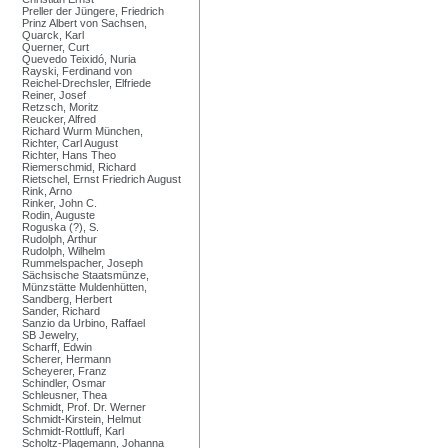
Preller der Jüngere, Friedrich
Prinz Albert von Sachsen,
Quarck, Karl
Querner, Curt
Quevedo Teixidó, Nuria
Rayski, Ferdinand von
Reichel-Drechsler, Elfriede
Reiner, Josef
Retzsch, Moritz
Reucker, Alfred
Richard Wurm München,
Richter, Carl August
Richter, Hans Theo
Riemerschmid, Richard
Rietschel, Ernst Friedrich August
Rink, Arno
Rinker, John C.
Rodin, Auguste
Roguska (?), S.
Rudolph, Arthur
Rudolph, Wilhelm
Rummelspacher, Joseph
Sächsische Staatsmünze,
Münzstätte Muldenhütten,
Sandberg, Herbert
Sander, Richard
Sanzio da Urbino, Raffael
SB Jewelry,
Scharff, Edwin
Scherer, Hermann
Scheyerer, Franz
Schindler, Osmar
Schleusner, Thea
Schmidt, Prof. Dr. Werner
Schmidt-Kirstein, Helmut
Schmidt-Rottluff, Karl
Scholtz-Plagemann, Johanna