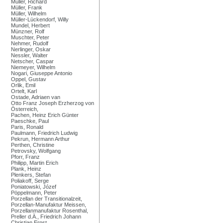
Müller, Richard
Müller, Frank
Müller, Wilhelm
Müller-Lückendorf, Willy
Mundel, Herbert
Münzner, Rolf
Muschter, Peter
Nehmer, Rudolf
Nerlinger, Oskar
Nessler, Walter
Netscher, Caspar
Niemeyer, Wilhelm
Nogari, Giuseppe Antonio
Oppel, Gustav
Orlik, Emil
Ortelt, Karl
Ostade, Adriaen van
Otto Franz Joseph Erzherzog von
Österreich,
Pachen, Heinz Erich Günter
Paeschke, Paul
Paris, Ronald
Paulmann, Friedrich Ludwig
Pekrun, Hermann Arthur
Perthen, Christine
Petrovsky, Wolfgang
Pforr, Franz
Philipp, Martin Erich
Plank, Heinz
Plenkers, Stefan
Poliakoff, Serge
Poniatowski, Józef
Pöppelmann, Peter
Porzellan der Transitionalzeit,
Porzellan-Manufaktur Meissen,
Porzellanmanufaktur Rosenthal,
Preller d.Ä., Friedrich Johann
Christian Ernst