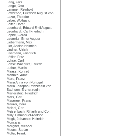
Lang, Fritz
Lange, Otto
Langner, Reinhold
Lawrence, Friedrich August von
Lazer, Theodor
Leber, Wolfgang
Leifer, Horst
Leonhardi, Eduard Emil August
Leonhardt, Carl Friedrich
Lepke, Gerda
Leuteritz, Ernst August
Liebermann, Max
Lier, Adolph Heinrich
Lindner, Ulrich
Lissmann, Friedrich
Löffler, Fritz
Lohse, Carl
Lohse-Wächtler, Elfriede
Luther, Martin
Maass, Konrad
Mahnke, Adolf
Marc, Franz
Maria Anna von Portugal,
Maria Josepha Prinzessin von
Sachsen, Erzherzogin ,
Martersteig, Friedrich
Marx, Carl
Masereel, Frans
Maurer, Dóra
Meisel, Otto
Meisenbach, Riffarth und Co.,
Midy, Emmanuel Adolphe
Mogk, Johannes Heinrich
Moncara,
Morgner, Michael
Moses, Stefan
Müller, Frank