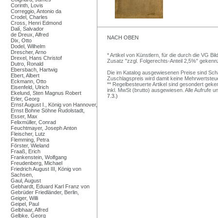
Corinth, Lovis
Correggio, Antonio da
Crodel, Charles
Cross, Henri Edmond
Dalí, Salvador
de Dreux, Alfred
NACH OBEN
Dix, Otto
Dodel, Wilhelm
Drescher, Arno
* Artikel von Künstlern, für die durch die VG 
Drexel, Hans Christof
Zusatz "zzgl. Folgerechts-Anteil 2,5%" gekenn
Dutro, Ronald
Ebersbach, Hartwig
Die im Katalog ausgewiesenen Preise sind Schätz
Ebert, Albert
Zuschlagspreis wird damit keine Mehrwertsteu
Eckmann, Otto
** Regelbesteuerte Artikel sind gesondert geken
Eisenfeld, Ulrich
inkl. MwSt (brutto) ausgewiesen. Alle Aufrufe 
Ekelund, Sten Magnus Robert
7.3.)
Erler, Georg
Ernst August I., König von Hannover,
Ernst Bohne Söhne Rudolstadt,
Esser, Max
Felixmüller, Conrad
Feuchtmayer, Joseph Anton
Fleischer, Lutz
Flemming, Petra
Förster, Wieland
Fraaß, Erich
Frankenstein, Wolfgang
Freudenberg, Michael
Friedrich August III, König von
Sachsen,
Gaul, August
Gebhardt, Eduard Karl Franz von
Gebrüder Friedländer, Berlin,
Geiger, Willi
Geipel, Paul
Gelbhaar, Alfred
Gelbke, Georg