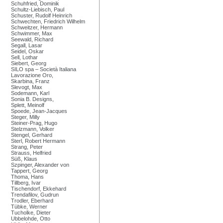
Schuhfried, Dominik
Schultz-Liebisch, Paul
Schuster, Rudolf Heinrich
Schwechten, Friedrich Wilhelm
Schweitzer, Hermann
Schwimmer, Max
Seewald, Richard
Segall, Lasar
Seidel, Oskar
Sell, Lothar
Siebert, Georg
SILO spa – Società Italiana
Lavorazione Oro,
Skarbina, Franz
Slevogt, Max
Sodemann, Karl
Sonia B. Designs,
Splett, Meinolf
Spoede, Jean-Jacques
Steger, Milly
Steiner-Prag, Hugo
Stelzmann, Volker
Stengel, Gerhard
Sterl, Robert Hermann
Strang, Peter
Strauss, Helfried
Süß, Klaus
Szpinger, Alexander von
Tappert, Georg
Thoma, Hans
Tillberg, Ivar
Tischendorf, Ekkehard
Trendafilov, Gudrun
Trodler, Eberhard
Tübke, Werner
Tucholke, Dieter
Ubbelohde, Otto