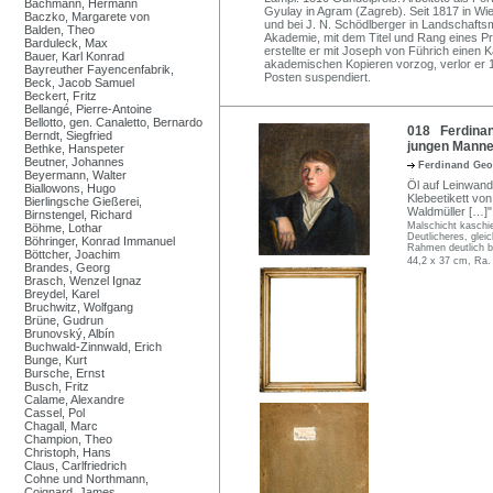
Bachmann, Hermann
Gyulay in Agram (Zagreb). Seit 1817 in Wie
Baczko, Margarete von
und bei J. N. Schödlberger in Landschaf
Balden, Theo
Akademie, mit dem Titel und Rang eines Pr
Barduleck, Max
erstellte er mit Joseph von Führich einen
Bauer, Karl Konrad
akademischen Kopieren vorzog, verlor er 
Bayreuther Fayencenfabrik,
Posten suspendiert.
Beck, Jacob Samuel
Beckert, Fritz
Bellangé, Pierre-Antoine
Bellotto, gen. Canaletto, Bernardo
018 Ferdinand
Berndt, Siegfried
jungen Mannes.
Bethke, Hanspeter
Beutner, Johannes
Ferdinand Geo
Beyermann, Walter
Öl auf Leinwand,
Biallowons, Hugo
Klebeetikett vo
Bierlingsche Gießerei,
Waldmüller […]".
Birnstengel, Richard
Malschicht kaschie
Böhme, Lothar
Deutlicheres, glei
Böhringer, Konrad Immanuel
Rahmen deutlich 
Böttcher, Joachim
44,2 x 37 cm, Ra.
Brandes, Georg
Brasch, Wenzel Ignaz
Breydel, Karel
Bruchwitz, Wolfgang
Brüne, Gudrun
Brunovský, Albín
Buchwald-Zinnwald, Erich
Bunge, Kurt
Bursche, Ernst
Busch, Fritz
Calame, Alexandre
Cassel, Pol
Chagall, Marc
Champion, Theo
Christoph, Hans
Claus, Carlfriedrich
Cohne und Northmann,
Coignard, James