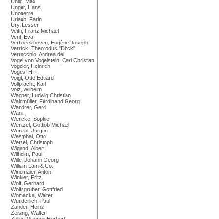
Uhlig, Max
Unger, Hans
Unoaerre,
Urlaub, Farin
Ury, Lesser
Veith, Franz Michael
Vent, Eva
Verboeckhoven, Eugène Joseph
Verrijck, Theorodus "Dirck"
Verrocchio, Andrea del
Vogel von Vogelstein, Carl Christian
Vogeler, Heinrich
Voges, H. F.
Voigt, Otto Eduard
Vollpracht, Karl
Volz, Wilhelm
Wagner, Ludwig Christian
Waldmüller, Ferdinand Georg
Wandrer, Gerd
Wanli,
Wencke, Sophie
Wentzel, Gottlob Michael
Wenzel, Jürgen
Westphal, Otto
Wetzel, Christoph
Wigand, Albert
Wilhelm, Paul
Wille, Johann Georg
William Lam & Co.,
Windmaier, Anton
Winkler, Fritz
Wolf, Gerhard
Wolfsgruber, Gottfried
Womacka, Walter
Wunderlich, Paul
Zander, Heinz
Zeising, Walter
Zeller, Magnus Herbert