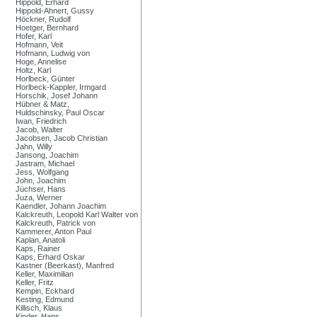
Hippold, Erhard
Hippold-Ahnert, Gussy
Höckner, Rudolf
Hoetger, Bernhard
Hofer, Karl
Hofmann, Veit
Hofmann, Ludwig von
Hoge, Annelise
Holtz, Karl
Horlbeck, Günter
Horlbeck-Kappler, Irmgard
Horschik, Josef Johann
Hübner & Matz,
Huldschinsky, Paul Oscar
Iwan, Friedrich
Jacob, Walter
Jacobsen, Jacob Christian
Jahn, Willy
Jansong, Joachim
Jastram, Michael
Jess, Wolfgang
John, Joachim
Jüchser, Hans
Juza, Werner
Kaendler, Johann Joachim
Kalckreuth, Leopold Karl Walter von
Kalckreuth, Patrick von
Kammerer, Anton Paul
Kaplan, Anatoli
Kaps, Rainer
Kaps, Erhard Oskar
Kastner (Beerkast), Manfred
Keller, Maximilian
Keller, Fritz
Kempin, Eckhard
Kesting, Edmund
Killisch, Klaus
Kinder, Hans