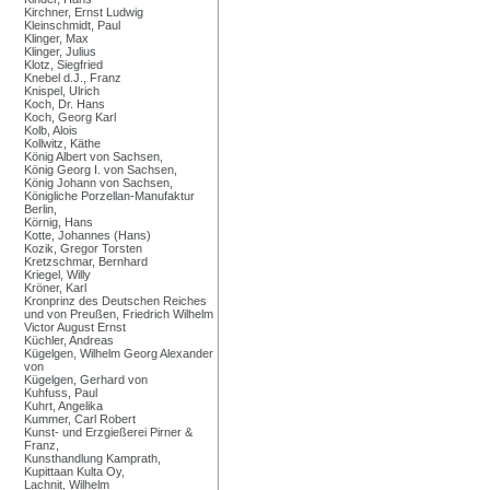
Kirchner, Ernst Ludwig
Kleinschmidt, Paul
Klinger, Max
Klinger, Julius
Klotz, Siegfried
Knebel d.J., Franz
Knispel, Ulrich
Koch, Dr. Hans
Koch, Georg Karl
Kolb, Alois
Kollwitz, Käthe
König Albert von Sachsen,
König Georg I. von Sachsen,
König Johann von Sachsen,
Königliche Porzellan-Manufaktur
Berlin,
Körnig, Hans
Kotte, Johannes (Hans)
Kozik, Gregor Torsten
Kretzschmar, Bernhard
Kriegel, Willy
Kröner, Karl
Kronprinz des Deutschen Reiches
und von Preußen, Friedrich Wilhelm
Victor August Ernst
Küchler, Andreas
Kügelgen, Wilhelm Georg Alexander
von
Kügelgen, Gerhard von
Kuhfuss, Paul
Kuhrt, Angelika
Kummer, Carl Robert
Kunst- und Erzgießerei Pirner &
Franz,
Kunsthandlung Kamprath,
Kupittaan Kulta Oy,
Lachnit, Wilhelm