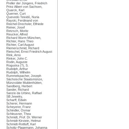
Preller der Jüngere, Friedrich
Prinz Albert von Sachsen,
Quarck, Karl
Querner, Curt
Quevedo Teixidó, Nuria
Rayski, Ferdinand von
Reichel-Drechsler, Elfriede
Reiner, Josef
Retzsch, Moritz
Reucker, Alfred
Richard Wurm München,
Richter, Hans Theo
Richter, Carl August
Riemerschmid, Richard
Rietschel, Ernst Friedrich August
Rink, Arno
Rinker, John C.
Rodin, Auguste
Roguska (?), S.
Rudolph, Arthur
Rudolph, Wilhelm
Rummelspacher, Joseph
Sächsische Staatsmünze,
Münzstätte Muldenhütten,
Sandberg, Herbert
Sander, Richard
Sanzio da Urbino, Raffael
SB Jewelry,
Scharff, Edwin
Scherer, Hermann
Scheyerer, Franz
Schindler, Osmar
Schleusner, Thea
Schmidt, Prof. Dr. Werner
Schmidt-Kirstein, Helmut
Schmidt-Rottluff, Karl
Scholtz-Plagemann, Johanna