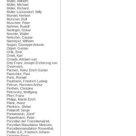
Müller, Wilhelm
Müller, Michael
Müller, Richard
Müller-Lückendorf, Willy
Mundel, Herbert
Münzner, Rolf
Muschter, Peter
Nehmer, Rudolf
Nerlinger, Oskar
Nessler, Walter
Netscher, Caspar
Niemeyer, Wilhelm
Nogari, Giuseppe Antonio
Oppel, Gustav
Orlik, Emil
Ortelt, Karl
Ostade, Adriaen van
Otto Franz Joseph Erzherzog von
Österreich,
Pachen, Heinz Erich Günter
Paeschke, Paul
Paris, Ronald
Paulmann, Friedrich Ludwig
Pekrun, Hermann Arthur
Perthen, Christine
Petrovsky, Wolfgang
Pforr, Franz
Philipp, Martin Erich
Plank, Heinz
Plenkers, Stefan
Poliakoff, Serge
Poniatowski, Józef
Pöppelmann, Peter
Porzellan der Transitionalzeit,
Porzellan-Manufaktur Meissen,
Porzellanmanufaktur Rosenthal,
Preller d.Ä., Friedrich Johann
Christian Ernst