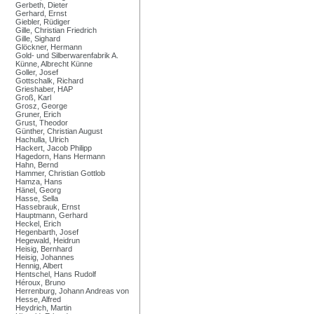
Gerbeth, Dieter
Gerhard, Ernst
Giebler, Rüdiger
Gille, Christian Friedrich
Gille, Sighard
Glöckner, Hermann
Gold- und Silberwarenfabrik A.
Künne, Albrecht Künne
Goller, Josef
Gottschalk, Richard
Grieshaber, HAP
Groß, Karl
Grosz, George
Gruner, Erich
Grust, Theodor
Günther, Christian August
Hachulla, Ulrich
Hackert, Jacob Philipp
Hagedorn, Hans Hermann
Hahn, Bernd
Hammer, Christian Gottlob
Hamza, Hans
Hänel, Georg
Hasse, Sella
Hassebrauk, Ernst
Hauptmann, Gerhard
Heckel, Erich
Hegenbarth, Josef
Hegewald, Heidrun
Heisig, Bernhard
Heisig, Johannes
Hennig, Albert
Hentschel, Hans Rudolf
Héroux, Bruno
Herrenburg, Johann Andreas von
Hesse, Alfred
Heydrich, Martin