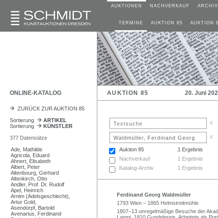
AUKTIONEN
NACHVERKAUF
ARCHIV
TERMINE
AUKTION 85
AUKTION 
ONLINE-KATALOG
AUKTION 85
20. Juni 20
ZURÜCK ZUR AUKTION 85
Sortierung
ARTIKEL
x
Sortierung
KÜNSTLER
x
377 Datensätze
Ade, Mathilde
Auktion 85
1 Ergebnis
Agricola, Eduard
Nachverkauf
1 Ergebnis
Ahnert, Elisabeth
Albert, Peter
Katalog-Archiv
1 Ergebnis
Altenbourg, Gerhard
Altenkirch, Otto
Andler, Prof. Dr. Rudolf
Apel, Heinrich
Ferdinand Georg Waldmüller
Arnim (Adelsgeschlecht),
Artur Gold,
1793 Wien – 1865 Helmstreitmühle
Asendorpf, Bartold
1807–13 unregelmäßige Besuche der Akade
Avenarius, Ferdinand
Lampi. 1810 Gundelpreis. Arbeitete als Port