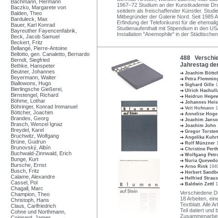
Bachmann, Hermann
1967–72 Studium an der Kunstkademie Dres
Baczko, Margarete von
seitdem als freischaffender Künstler. Studi
Balden, Theo
Mitbegründer der Galerie Nord. Seit 1985 
Barduleck, Max
Erfindung der Telefonkunst für die ehema
Bauer, Karl Konrad
Studienaufenthalt mit Stipendium in den US
Bayreuther Fayencenfabrik,
Installation "Anemophile" in der Städtische
Beck, Jacob Samuel
Beckert, Fritz
Bellangé, Pierre-Antoine
Bellotto, gen. Canaletto, Bernardo
488 Verschied
Berndt, Siegfried
Jahrestag de
Bethke, Hanspeter
Beutner, Johannes
Joachim Böttc
Beyermann, Walter
Petra Flemmi
Biallowons, Hugo
Sighard Gille
1
Bierlingsche Gießerei,
Ulrich Hachul
Birnstengel, Richard
Heidrun Hege
Böhme, Lothar
Johannes Hei
Böhringer, Konrad Immanuel
Veit Hofmann
1
Böttcher, Joachim
Annelise Hog
Brandes, Georg
Joachim Jans
Brasch, Wenzel Ignaz
Joachim John
Breydel, Karel
Gregor Torste
Bruchwitz, Wolfgang
Angelika Kuhr
Brüne, Gudrun
Rolf Münzner
Brunovský, Albín
Christine Per
Buchwald-Zinnwald, Erich
Wolfgang Petr
Bunge, Kurt
Nuria Quevedo
Bursche, Ernst
Arno Rink
1940
Busch, Fritz
Herbert Sand
Calame, Alexandre
Helfried Strau
Cassel, Pol
Baldwin Zettl
1
Chagall, Marc
Verschiedene Dr
Champion, Theo
18 Arbeiten, ei
Christoph, Hans
Textblatt. Alle 
Claus, Carlfriedrich
Teil datiert und
Cohne und Northmann,
Zusammenarbeit 
Coignard, James