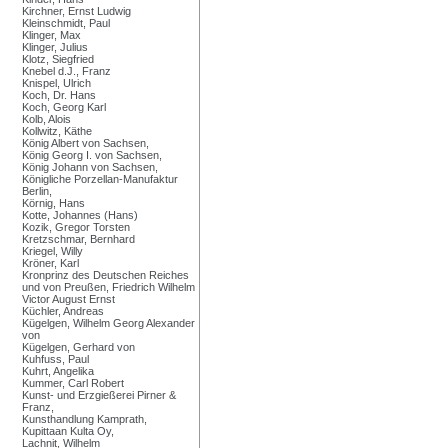
Kirchner, Ernst Ludwig
Kleinschmidt, Paul
Klinger, Max
Klinger, Julius
Klotz, Siegfried
Knebel d.J., Franz
Knispel, Ulrich
Koch, Dr. Hans
Koch, Georg Karl
Kolb, Alois
Kollwitz, Käthe
König Albert von Sachsen,
König Georg I. von Sachsen,
König Johann von Sachsen,
Königliche Porzellan-Manufaktur
Berlin,
Körnig, Hans
Kotte, Johannes (Hans)
Kozik, Gregor Torsten
Kretzschmar, Bernhard
Kriegel, Willy
Kröner, Karl
Kronprinz des Deutschen Reiches
und von Preußen, Friedrich Wilhelm
Victor August Ernst
Küchler, Andreas
Kügelgen, Wilhelm Georg Alexander
von
Kügelgen, Gerhard von
Kuhfuss, Paul
Kuhrt, Angelika
Kummer, Carl Robert
Kunst- und Erzgießerei Pirner &
Franz,
Kunsthandlung Kamprath,
Kupittaan Kulta Oy,
Lachnit, Wilhelm