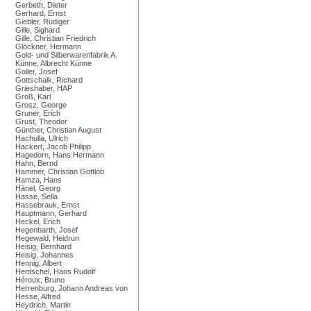
Gerbeth, Dieter
Gerhard, Ernst
Giebler, Rüdiger
Gille, Sighard
Gille, Christian Friedrich
Glöckner, Hermann
Gold- und Silberwarenfabrik A.
Künne, Albrecht Künne
Goller, Josef
Gottschalk, Richard
Grieshaber, HAP
Groß, Karl
Grosz, George
Gruner, Erich
Grust, Theodor
Günther, Christian August
Hachulla, Ulrich
Hackert, Jacob Philipp
Hagedorn, Hans Hermann
Hahn, Bernd
Hammer, Christian Gottlob
Hamza, Hans
Hänel, Georg
Hasse, Sella
Hassebrauk, Ernst
Hauptmann, Gerhard
Heckel, Erich
Hegenbarth, Josef
Hegewald, Heidrun
Heisig, Bernhard
Heisig, Johannes
Hennig, Albert
Hentschel, Hans Rudolf
Héroux, Bruno
Herrenburg, Johann Andreas von
Hesse, Alfred
Heydrich, Martin