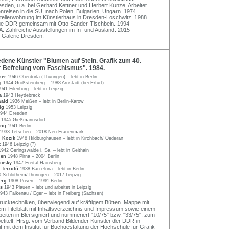
den, u.a. bei Gerhard Kettner und Herbert Kunze. Arbeitet
enreisen in die SU, nach Polen, Bulgarien, Ungarn. 1974
Atelierwohnung im Künstlerhaus in Dresden-Loschwitz. 1988
lige DDR gemeinsam mit Otto Sander-Tischbein. 1994
A. Zahlreiche Ausstellungen im In- und Ausland. 2015
n Galerie Dresden.
ene Künstler "Blumen auf Stein. Grafik zum 40.
r Befreiung vom Faschismus". 1984.
her
1946 Oberdorla (Thüringen) – lebt in Berlin
ng
1944 Großsteinberg – 1988 Arnstadt (bei Erfurt)
941 Eilenburg – lebt in Leipzig
la
1943 Heydebreck
wald
1936 Meißen – lebt in Berlin-Karow
sig
1953 Leipzig
944 Dresden
e
1945 Gießmannsdorf
ong
1941 Berlin
1933 Tetschen – 2018 Neu Frauenmark
n Kozik
1948 Hildburghausen – lebt in Kirchbach/ Oederan
t
1946 Leipzig (?)
1942 Geringswalde i. Sa. – lebt in Geithain
then
1948 Pirna – 2004 Berlin
ovsky
1947 Freital-Hainsberg
 Teixidó
1938 Barcelona – lebt in Berlin
 Schlotheim/Thüringen – 2017 Leipzig
berg
1908 Posen – 1991 Berlin
ss
1943 Plauen – lebt und arbeitet in Leipzig
943 Falkenau / Eger – lebt in Freiberg (Sachsen)
ucktechniken, überwiegend auf kräftigem Bütten. Mappe mit
nem Titelblatt mit Inhaltsverzeichnis und Impressum sowie einem
Arbeiten in Blei signiert und nummeriert "10/75" bzw. "33/75", zum
 betitelt. Hrsg. vom Verband Bildender Künstler der DDR in
mit dem Institut für Buchgestaltung der Hochschule für Grafik