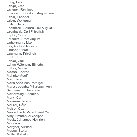
Lang, Fritz
Lange, Otto
Langner, Reinhold
Lawrence, Friedrich August von
Lazer, Theodor
Leber, Wolfgang
Leifer, Horst
Leonhardi, Eduard Emil August
Leonhardt, Carl Friedrich
Lepke, Gerda
Leuteritz, Ernst August
Liebermann, Max
Lier, Adolph Heinrich
Lindner, Ulrich
Lissmann, Friedrich
Löffler, Fritz
Lohse, Carl
Lohse-Wächtler, Elfriede
Luther, Martin
Maass, Konrad
Mahnke, Adolf
Marc, Franz
Maria Anna von Portugal,
Maria Josepha Prinzessin von
Sachsen, Erzherzogin ,
Martersteig, Friedrich
Marx, Carl
Masereel, Frans
Maurer, Dóra
Meisel, Otto
Meisenbach, Riffarth und Co.,
Midy, Emmanuel Adolphe
Mogk, Johannes Heinrich
Moncara,
Morgner, Michael
Moses, Stefan
Müller, Wilhelm