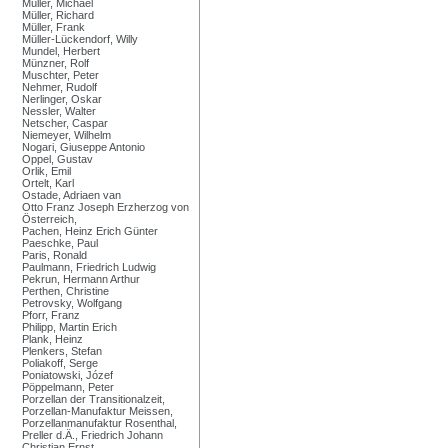
Müller, Michael
Müller, Richard
Müller, Frank
Müller-Lückendorf, Willy
Mundel, Herbert
Münzner, Rolf
Muschter, Peter
Nehmer, Rudolf
Nerlinger, Oskar
Nessler, Walter
Netscher, Caspar
Niemeyer, Wilhelm
Nogari, Giuseppe Antonio
Oppel, Gustav
Orlik, Emil
Ortelt, Karl
Ostade, Adriaen van
Otto Franz Joseph Erzherzog von
Österreich,
Pachen, Heinz Erich Günter
Paeschke, Paul
Paris, Ronald
Paulmann, Friedrich Ludwig
Pekrun, Hermann Arthur
Perthen, Christine
Petrovsky, Wolfgang
Pforr, Franz
Philipp, Martin Erich
Plank, Heinz
Plenkers, Stefan
Poliakoff, Serge
Poniatowski, Józef
Pöppelmann, Peter
Porzellan der Transitionalzeit,
Porzellan-Manufaktur Meissen,
Porzellanmanufaktur Rosenthal,
Preller d.Ä., Friedrich Johann
Christian Ernst