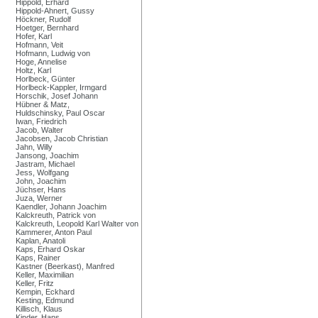
Hippold, Erhard
Hippold-Ahnert, Gussy
Höckner, Rudolf
Hoetger, Bernhard
Hofer, Karl
Hofmann, Veit
Hofmann, Ludwig von
Hoge, Annelise
Holtz, Karl
Horlbeck, Günter
Horlbeck-Kappler, Irmgard
Horschik, Josef Johann
Hübner & Matz,
Huldschinsky, Paul Oscar
Iwan, Friedrich
Jacob, Walter
Jacobsen, Jacob Christian
Jahn, Willy
Jansong, Joachim
Jastram, Michael
Jess, Wolfgang
John, Joachim
Jüchser, Hans
Juza, Werner
Kaendler, Johann Joachim
Kalckreuth, Patrick von
Kalckreuth, Leopold Karl Walter von
Kammerer, Anton Paul
Kaplan, Anatoli
Kaps, Erhard Oskar
Kaps, Rainer
Kastner (Beerkast), Manfred
Keller, Maximilian
Keller, Fritz
Kempin, Eckhard
Kesting, Edmund
Killisch, Klaus
Kinder, Hans