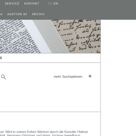
SERVICE
KONTAKT
DE
EN
84
AUKTION 83
ARCHIV
26
+
mehr Suchoptionen
er. Wird in seinen frühen Werken durch die Künstler Helmut
chnit, Hermann Glöckner und Hans Jüchser beeinflusst.