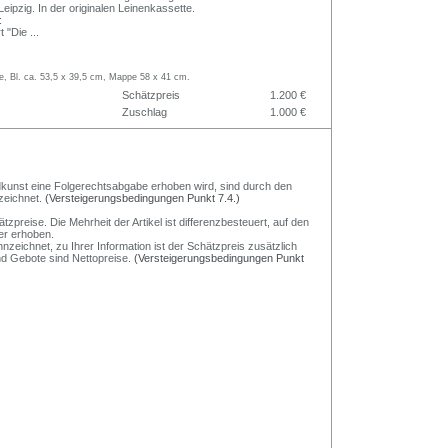
ipzig. In der originalen Leinenkassette.
:
t "Die
...
, Bl. ca. 53,5 x 39,5 cm, Mappe 58 x 41 cm.
Schätzpreis
1.200 €
Zuschlag
1.000 €
Bildkunst eine Folgerechtsabgabe erhoben wird, sind durch den
zeichnet.
(Versteigerungsbedingungen Punkt 7.4.)
preise. Die Mehrheit der Artikel ist differenzbesteuert, auf den
er erhoben.
nzeichnet, zu Ihrer Information ist der Schätzpreis zusätzlich
und Gebote sind Nettopreise.
(Versteigerungsbedingungen Punkt