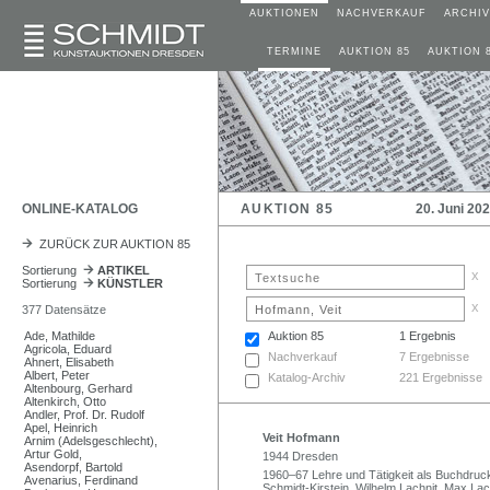
AUKTIONEN
NACHVERKAUF
ARCHIV
TERMINE
AUKTION 85
AUKTION 
ONLINE-KATALOG
AUKTION 85
20. Juni 20
ZURÜCK ZUR AUKTION 85
Sortierung
ARTIKEL
x
Sortierung
KÜNSTLER
x
377 Datensätze
Ade, Mathilde
Auktion 85
1 Ergebnis
Agricola, Eduard
Nachverkauf
7 Ergebnisse
Ahnert, Elisabeth
Albert, Peter
Katalog-Archiv
221 Ergebnisse
Altenbourg, Gerhard
Altenkirch, Otto
Andler, Prof. Dr. Rudolf
Apel, Heinrich
Veit Hofmann
Arnim (Adelsgeschlecht),
Artur Gold,
1944 Dresden
Asendorpf, Bartold
1960–67 Lehre und Tätigkeit als Buchdruck
Avenarius, Ferdinand
Schmidt-Kirstein, Wilhelm Lachnit, Max La