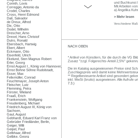
und Buchkunst Le
Corinth, Lovis
Mit Arbeiten von
Correggio, Antonio da
a) Angelika Kuhr
Crodel, Charles
Cross, Henri Edmond
> Mehr lesen
Dalí, Salvador
de Dreux, Alfred
Verschiedene Maße
Dix, Otto
Dodel, Wilhelm
Drescher, Arno
Drexel, Hans Christof
Dutro, Ronald
Ebersbach, Hartwig
NACH OBEN
Ebert, Albert
Eckmann, Otto
Eisenfeld, Ulrich
* Artikel von Künstlern, für die durch die VG 
Ekelund, Sten Magnus Robert
Zusatz "zzgl. Folgerechts-Anteil 2,5%" gekenn
Erler, Georg
Ernst August I., König von Hannover,
Die im Katalog ausgewiesenen Preise sind Schätz
Ernst Bohne Söhne Rudolstadt,
Zuschlagspreis wird damit keine Mehrwertsteu
Esser, Max
** Regelbesteuerte Artikel sind gesondert geken
Felixmüller, Conrad
inkl. MwSt (brutto) ausgewiesen. Alle Aufrufe 
Feuchtmayer, Joseph Anton
7.3.)
Fleischer, Lutz
Flemming, Petra
Förster, Wieland
Fraaß, Erich
Frankenstein, Wolfgang
Freudenberg, Michael
Friedrich August III, König von
Sachsen,
Gaul, August
Gebhardt, Eduard Karl Franz von
Gebrüder Friedländer, Berlin,
Geiger, Willi
Geipel, Paul
Gelbhaar, Alfred
Gelbke, Georg