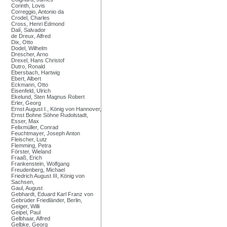
Corinth, Lovis
Correggio, Antonio da
Crodel, Charles
Cross, Henri Edmond
Dalí, Salvador
de Dreux, Alfred
Dix, Otto
Dodel, Wilhelm
Drescher, Arno
Drexel, Hans Christof
Dutro, Ronald
Ebersbach, Hartwig
Ebert, Albert
Eckmann, Otto
Eisenfeld, Ulrich
Ekelund, Sten Magnus Robert
Erler, Georg
Ernst August I., König von Hannover,
Ernst Bohne Söhne Rudolstadt,
Esser, Max
Felixmüller, Conrad
Feuchtmayer, Joseph Anton
Fleischer, Lutz
Flemming, Petra
Förster, Wieland
Fraaß, Erich
Frankenstein, Wolfgang
Freudenberg, Michael
Friedrich August III, König von
Sachsen,
Gaul, August
Gebhardt, Eduard Karl Franz von
Gebrüder Friedländer, Berlin,
Geiger, Willi
Geipel, Paul
Gelbhaar, Alfred
Gelbke, Georg