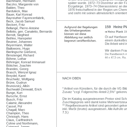
Bachmann, Hermann
später wurde. 1972–73 Dozentur an der Fa
Baczko, Margarete von
Erzgebirge. 1973–74 Oberassistenz an der 
Balden, Theo
1976 freischaffend in der Region um Chemni
Barduleck, Max
und steht mit seinen altmeisterlich orientie
Bauer, Karl Konrad
Bayreuther Fayencenfabrik,
Beck, Jacob Samuel
Beckert, Fritz
159 Heinz Pl
Bellangé, Pierre-Antoine
Bellotto, gen. Canaletto, Bernardo
Heinz Plank
19
Berndt, Siegfried
Öl auf Hartfaser
Bethke, Hanspeter
einem dunkelbra
Beutner, Johannes
Die Arbeit wird
Beyermann, Walter
Biallowons, Hugo
Wir danken Frau 
Bierlingsche Gießerei,
Die Randbereich mi
Birnstengel, Richard
44 x 47,5 cm, Ra.
Böhme, Lothar
Böhringer, Konrad Immanuel
Böttcher, Joachim
Brandes, Georg
Brasch, Wenzel Ignaz
Breydel, Karel
NACH OBEN
Bruchwitz, Wolfgang
Brüne, Gudrun
Brunovský, Albín
* Artikel von Künstlern, für die durch die VG 
Buchwald-Zinnwald, Erich
Zusatz "zzgl. Folgerechts-Anteil 2,5%" gekenn
Bunge, Kurt
Bursche, Ernst
Die im Katalog ausgewiesenen Preise sind Schätz
Busch, Fritz
Zuschlagspreis wird damit keine Mehrwertsteu
Calame, Alexandre
** Regelbesteuerte Artikel sind gesondert geken
Cassel, Pol
inkl. MwSt (brutto) ausgewiesen. Alle Aufrufe 
Chagall, Marc
7.3.)
Champion, Theo
Christoph, Hans
Claus, Carlfriedrich
Cohne und Northmann,
Coignard, James