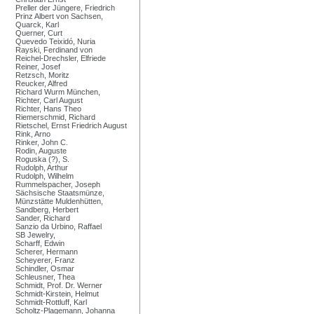
Preller der Jüngere, Friedrich
Prinz Albert von Sachsen,
Quarck, Karl
Querner, Curt
Quevedo Teixidó, Nuria
Rayski, Ferdinand von
Reichel-Drechsler, Elfriede
Reiner, Josef
Retzsch, Moritz
Reucker, Alfred
Richard Wurm München,
Richter, Carl August
Richter, Hans Theo
Riemerschmid, Richard
Rietschel, Ernst Friedrich August
Rink, Arno
Rinker, John C.
Rodin, Auguste
Roguska (?), S.
Rudolph, Arthur
Rudolph, Wilhelm
Rummelspacher, Joseph
Sächsische Staatsmünze,
Münzstätte Muldenhütten,
Sandberg, Herbert
Sander, Richard
Sanzio da Urbino, Raffael
SB Jewelry,
Scharff, Edwin
Scherer, Hermann
Scheyerer, Franz
Schindler, Osmar
Schleusner, Thea
Schmidt, Prof. Dr. Werner
Schmidt-Kirstein, Helmut
Schmidt-Rottluff, Karl
Scholtz-Plagemann, Johanna