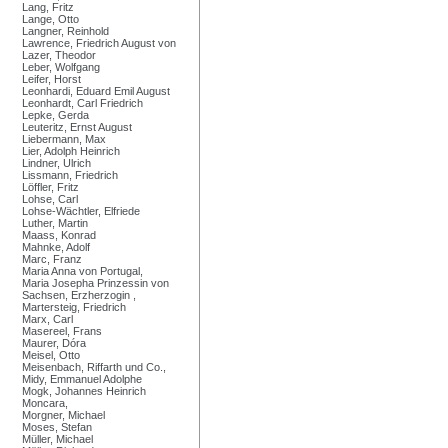
Lang, Fritz
Lange, Otto
Langner, Reinhold
Lawrence, Friedrich August von
Lazer, Theodor
Leber, Wolfgang
Leifer, Horst
Leonhardi, Eduard Emil August
Leonhardt, Carl Friedrich
Lepke, Gerda
Leuteritz, Ernst August
Liebermann, Max
Lier, Adolph Heinrich
Lindner, Ulrich
Lissmann, Friedrich
Löffler, Fritz
Lohse, Carl
Lohse-Wächtler, Elfriede
Luther, Martin
Maass, Konrad
Mahnke, Adolf
Marc, Franz
Maria Anna von Portugal,
Maria Josepha Prinzessin von
Sachsen, Erzherzogin ,
Martersteig, Friedrich
Marx, Carl
Masereel, Frans
Maurer, Dóra
Meisel, Otto
Meisenbach, Riffarth und Co.,
Midy, Emmanuel Adolphe
Mogk, Johannes Heinrich
Moncara,
Morgner, Michael
Moses, Stefan
Müller, Michael