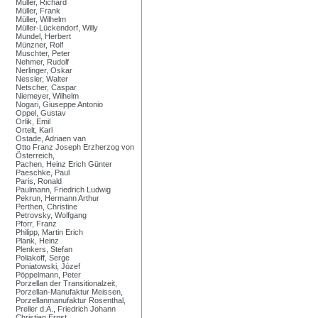
Müller, Richard
Müller, Frank
Müller, Wilhelm
Müller-Lückendorf, Willy
Mundel, Herbert
Münzner, Rolf
Muschter, Peter
Nehmer, Rudolf
Nerlinger, Oskar
Nessler, Walter
Netscher, Caspar
Niemeyer, Wilhelm
Nogari, Giuseppe Antonio
Oppel, Gustav
Orlik, Emil
Ortelt, Karl
Ostade, Adriaen van
Otto Franz Joseph Erzherzog von
Österreich,
Pachen, Heinz Erich Günter
Paeschke, Paul
Paris, Ronald
Paulmann, Friedrich Ludwig
Pekrun, Hermann Arthur
Perthen, Christine
Petrovsky, Wolfgang
Pforr, Franz
Philipp, Martin Erich
Plank, Heinz
Plenkers, Stefan
Poliakoff, Serge
Poniatowski, Józef
Pöppelmann, Peter
Porzellan der Transitionalzeit,
Porzellan-Manufaktur Meissen,
Porzellanmanufaktur Rosenthal,
Preller d.Ä., Friedrich Johann
Christian Ernst