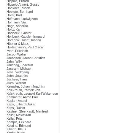
Hippold, Erhard
Hippold-Ahnert, Gussy
Höckner, Rudolf
Hoetger, Bernhard
Hofer, Karl
Hofmann, Ludwig von
Hofmann, Veit
Hoge, Annelise
Holtz, Karl
Horlbeck, Günter
Horlbeck-Kappler, Irmgard
Horschik, Josef Johann
Hübner & Matz,
Huldschinsky, Paul Oscar
Iwan, Friedrich
Jacob, Walter
Jacobsen, Jacob Christian
Jahn, Willy
Jansong, Joachim
Jastram, Michael
Jess, Wolfgang
John, Joachim
Jüchser, Hans
Juza, Werner
Kaendler, Johann Joachim
Kalckreuth, Patrick von
Kalckreuth, Leopold Karl Walter von
Kammerer, Anton Paul
Kaplan, Anatoli
Kaps, Erhard Oskar
Kaps, Rainer
Kastner (Beerkast), Manfred
Keller, Maximilian
Keller, Fritz
Kempin, Eckhard
Kesting, Edmund
Killisch, Klaus
Kinder, Hans