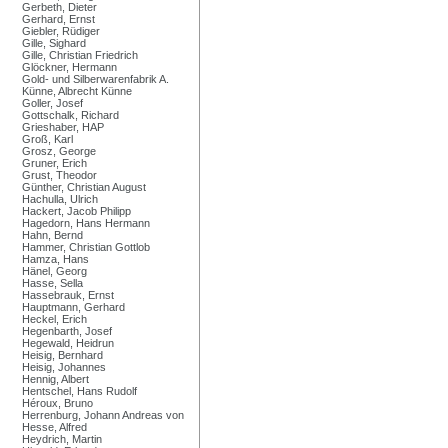
Gerbeth, Dieter
Gerhard, Ernst
Giebler, Rüdiger
Gille, Sighard
Gille, Christian Friedrich
Glöckner, Hermann
Gold- und Silberwarenfabrik A.
Künne, Albrecht Künne
Goller, Josef
Gottschalk, Richard
Grieshaber, HAP
Groß, Karl
Grosz, George
Gruner, Erich
Grust, Theodor
Günther, Christian August
Hachulla, Ulrich
Hackert, Jacob Philipp
Hagedorn, Hans Hermann
Hahn, Bernd
Hammer, Christian Gottlob
Hamza, Hans
Hänel, Georg
Hasse, Sella
Hassebrauk, Ernst
Hauptmann, Gerhard
Heckel, Erich
Hegenbarth, Josef
Hegewald, Heidrun
Heisig, Bernhard
Heisig, Johannes
Hennig, Albert
Hentschel, Hans Rudolf
Héroux, Bruno
Herrenburg, Johann Andreas von
Hesse, Alfred
Heydrich, Martin