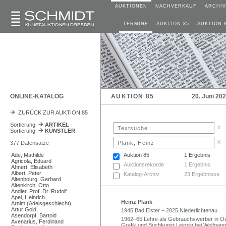
AUKTIONEN
NACHVERKAUF
ARCHIV
TERMINE
AUKTION 85
AUKTION 
ONLINE-KATALOG
AUKTION 85
20. Juni 20
ZURÜCK ZUR AUKTION 85
Sortierung
ARTIKEL
x
Sortierung
KÜNSTLER
x
377 Datensätze
Ade, Mathilde
Auktion 85
1 Ergebnis
Agricola, Eduard
Auktionsrekorde
1 Ergebnis
Ahnert, Elisabeth
Albert, Peter
Katalog-Archiv
23 Ergebnisse
Altenbourg, Gerhard
Altenkirch, Otto
Andler, Prof. Dr. Rudolf
Apel, Heinrich
Heinz Plank
Arnim (Adelsgeschlecht),
Artur Gold,
1945 Bad Elster – 2025 Niederlichtenau
Asendorpf, Bartold
1962–65 Lehre als Gebrauchswerber in Oel
Avenarius, Ferdinand
Grafik und Buchkunst Leipzig bei Wolfgan