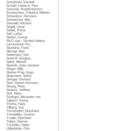
Schuhfried, Dominik
Schultz-Liebisch, Paul
Schuster, Rudolf Heinrich
Schwechten, Friedrich Wilhelm
Schweitzer, Hermann
Schwimmer, Max
Seewald, Richard
Segall, Lasar
Seidel, Oskar
Sell, Lothar
Siebert, Georg
SILO spa – Società Italiana
Lavorazione Oro,
Skarbina, Franz
Slevogt, Max
Sodemann, Karl
Sonia B. Designs,
Splett, Meinolf
Spoede, Jean-Jacques
Steger, Milly
Steiner-Prag, Hugo
Stelzmann, Volker
Stengel, Gerhard
Sterl, Robert Hermann
Strang, Peter
Strauss, Helfried
Süß, Klaus
Szpinger, Alexander von
Tappert, Georg
Thoma, Hans
Tillberg, Ivar
Tischendorf, Ekkehard
Trendafilov, Gudrun
Trodler, Eberhard
Tübke, Werner
Tucholke, Dieter
Ubbelohde, Otto