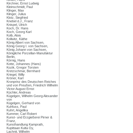
Kirchner, Ernst Ludwig
Kleinschmidt, Paul
Klinger, Max
Klinger, Julius
Klotz, Siegfried
Knebel d.J., Franz
Knispel, Ulrich
Koch, Dr. Hans
Koch, Georg Karl
Kolb, Alois
Kollwitz, Käthe
König Albert von Sachsen,
König Georg I. von Sachsen,
König Johann von Sachsen,
Königliche Porzellan-Manufaktur
Berlin,
Körnig, Hans
Kotte, Johannes (Hans)
Kozik, Gregor Torsten
Kretzschmar, Bernhard
Kriegel, Willy
Kröner, Karl
Kronprinz des Deutschen Reiches
und von Preußen, Friedrich Wilhelm
Victor August Ernst
Küchler, Andreas
Kügelgen, Wilhelm Georg Alexander
von
Kügelgen, Gerhard von
Kuhfuss, Paul
Kuhrt, Angelika
Kummer, Carl Robert
Kunst- und Erzgießerei Pirner &
Franz,
Kunsthandlung Kamprath,
Kupittaan Kulta Oy,
Lachnit, Wilhelm