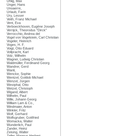
Uhlig, Max
Unger, Hans
Unoaerre,
Urlaub, Farin
Ury, Lesser
Veith, Franz Michael
Vent, Eva
Verboeckhoven, Eugène Joseph
Verrijck, Theorodus "Dirck"
Verrocchio, Andrea del
Vogel von Vogelstein, Carl Christian
Vogeler, Heinrich
Voges, H. F.
Voigt, Otto Eduard
Vollpracht, Karl
Volz, Wilhelm
Wagner, Ludwig Christian
Waldmüller, Ferdinand Georg
Wandrer, Gerd
Wanli,
Wencke, Sophie
Wentzel, Gottlob Michael
Wenzel, Jürgen
Westphal, Otto
Wetzel, Christoph
Wigand, Albert
Wilhelm, Paul
Wille, Johann Georg
William Lam & Co.,
Windmaier, Anton
Winkler, Fritz
Wolf, Gerhard
Wolfsgruber, Gottfried
Womacka, Walter
Wunderlich, Paul
Zander, Heinz
Zeising, Walter
Zeller, Magnus Herbert