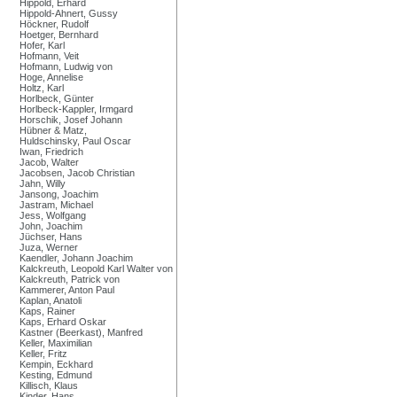
Hippold, Erhard
Hippold-Ahnert, Gussy
Höckner, Rudolf
Hoetger, Bernhard
Hofer, Karl
Hofmann, Veit
Hofmann, Ludwig von
Hoge, Annelise
Holtz, Karl
Horlbeck, Günter
Horlbeck-Kappler, Irmgard
Horschik, Josef Johann
Hübner & Matz,
Huldschinsky, Paul Oscar
Iwan, Friedrich
Jacob, Walter
Jacobsen, Jacob Christian
Jahn, Willy
Jansong, Joachim
Jastram, Michael
Jess, Wolfgang
John, Joachim
Jüchser, Hans
Juza, Werner
Kaendler, Johann Joachim
Kalckreuth, Leopold Karl Walter von
Kalckreuth, Patrick von
Kammerer, Anton Paul
Kaplan, Anatoli
Kaps, Rainer
Kaps, Erhard Oskar
Kastner (Beerkast), Manfred
Keller, Maximilian
Keller, Fritz
Kempin, Eckhard
Kesting, Edmund
Killisch, Klaus
Kinder, Hans