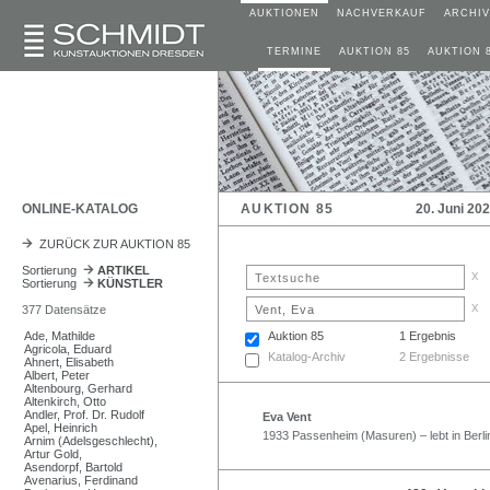
AUKTIONEN
NACHVERKAUF
ARCHIV
TERMINE
AUKTION 85
AUKTION 
ONLINE-KATALOG
AUKTION 85
20. Juni 20
ZURÜCK ZUR AUKTION 85
Sortierung
ARTIKEL
x
Sortierung
KÜNSTLER
x
377 Datensätze
Ade, Mathilde
Auktion 85
1 Ergebnis
Agricola, Eduard
Katalog-Archiv
2 Ergebnisse
Ahnert, Elisabeth
Albert, Peter
Altenbourg, Gerhard
Altenkirch, Otto
Andler, Prof. Dr. Rudolf
Eva Vent
Apel, Heinrich
1933 Passenheim (Masuren) – lebt in Berli
Arnim (Adelsgeschlecht),
Artur Gold,
Asendorpf, Bartold
Avenarius, Ferdinand