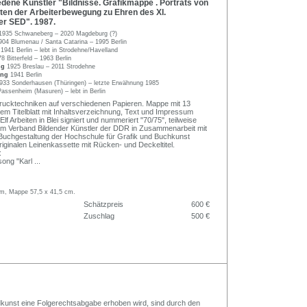
ene Künstler "Bildnisse. Grafikmappe . Porträts von
ten der Arbeiterbewegung zu Ehren des XI.
er SED". 1987.
1935 Schwaneberg – 2020 Magdeburg (?)
904 Blumenau / Santa Catarina – 1995 Berlin
e
1941 Berlin – lebt in Strodehne/Havelland
8 Bitterfeld – 1963 Berlin
ig
1925 Breslau – 2011 Strodehne
ong
1941 Berlin
933 Sonderhausen (Thüringen) – letzte Erwähnung 1985
assenheim (Masuren) – lebt in Berlin
rucktechniken auf verschiedenen Papieren. Mappe mit 13
nem Titelblatt mit Inhaltsverzeichnung, Text und Impressum
lf Arbeiten in Blei signiert und nummeriert "70/75", teilweise
vom Verband Bildender Künstler der DDR in Zusammenarbeit mit
r Buchgestaltung der Hochschule für Grafik und Buchkunst
originalen Leinenkassette mit Rücken- und Deckeltitel.
:
song "Karl
...
 cm, Mappe 57,5 x 41,5 cm.
Schätzpreis
600 €
Zuschlag
500 €
Bildkunst eine Folgerechtsabgabe erhoben wird, sind durch den