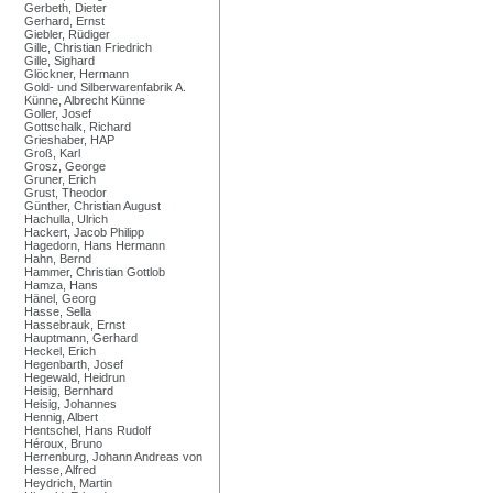
Gerbeth, Dieter
Gerhard, Ernst
Giebler, Rüdiger
Gille, Christian Friedrich
Gille, Sighard
Glöckner, Hermann
Gold- und Silberwarenfabrik A.
Künne, Albrecht Künne
Goller, Josef
Gottschalk, Richard
Grieshaber, HAP
Groß, Karl
Grosz, George
Gruner, Erich
Grust, Theodor
Günther, Christian August
Hachulla, Ulrich
Hackert, Jacob Philipp
Hagedorn, Hans Hermann
Hahn, Bernd
Hammer, Christian Gottlob
Hamza, Hans
Hänel, Georg
Hasse, Sella
Hassebrauk, Ernst
Hauptmann, Gerhard
Heckel, Erich
Hegenbarth, Josef
Hegewald, Heidrun
Heisig, Bernhard
Heisig, Johannes
Hennig, Albert
Hentschel, Hans Rudolf
Héroux, Bruno
Herrenburg, Johann Andreas von
Hesse, Alfred
Heydrich, Martin