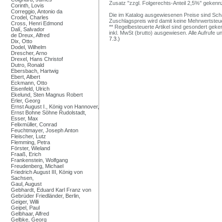
Zusatz "zzgl. Folgerechts-Anteil 2,5%" gekenn
Corinth, Lovis
Correggio, Antonio da
Die im Katalog ausgewiesenen Preise sind Schätz
Crodel, Charles
Zuschlagspreis wird damit keine Mehrwertsteu
Cross, Henri Edmond
** Regelbesteuerte Artikel sind gesondert geken
Dalí, Salvador
inkl. MwSt (brutto) ausgewiesen. Alle Aufrufe 
de Dreux, Alfred
7.3.)
Dix, Otto
Dodel, Wilhelm
Drescher, Arno
Drexel, Hans Christof
Dutro, Ronald
Ebersbach, Hartwig
Ebert, Albert
Eckmann, Otto
Eisenfeld, Ulrich
Ekelund, Sten Magnus Robert
Erler, Georg
Ernst August I., König von Hannover,
Ernst Bohne Söhne Rudolstadt,
Esser, Max
Felixmüller, Conrad
Feuchtmayer, Joseph Anton
Fleischer, Lutz
Flemming, Petra
Förster, Wieland
Fraaß, Erich
Frankenstein, Wolfgang
Freudenberg, Michael
Friedrich August III, König von
Sachsen,
Gaul, August
Gebhardt, Eduard Karl Franz von
Gebrüder Friedländer, Berlin,
Geiger, Willi
Geipel, Paul
Gelbhaar, Alfred
Gelbke, Georg