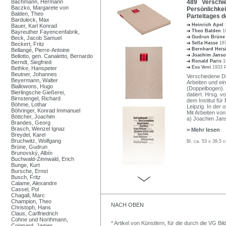
Bachmann, Hermann
489 Verschied
Baczko, Margarete von
Persönlichkei
Balden, Theo
Parteitages d
Barduleck, Max
Heinrich Apel
Bauer, Karl Konrad
Theo Balden
1
Bayreuther Fayencenfabrik,
Gudrun Brün
Beck, Jacob Samuel
Sella Hasse
187
Beckert, Fritz
Bernhard Heis
Bellangé, Pierre-Antoine
Joachim Jans
Bellotto, gen. Canaletto, Bernardo
Ronald Paris
1
Berndt, Siegfried
Eva Vent
1933 P
Bethke, Hanspeter
Beutner, Johannes
Verschiedene D
Beyermann, Walter
Arbeiten und ei
Biallowons, Hugo
(Doppelbogen). E
Bierlingsche Gießerei,
datiert. Hrsg. 
Birnstengel, Richard
dem Institut fü
Böhme, Lothar
Leipzig. In der 
Böhringer, Konrad Immanuel
Mit Arbeiten von
Böttcher, Joachim
a) Joachim Jan
Brandes, Georg
Brasch, Wenzel Ignaz
> Mehr lesen
Breydel, Karel
Bruchwitz, Wolfgang
Bl. ca. 53 x 39,5
Brüne, Gudrun
Brunovský, Albín
Buchwald-Zinnwald, Erich
Bunge, Kurt
Bursche, Ernst
Busch, Fritz
Calame, Alexandre
Cassel, Pol
Chagall, Marc
Champion, Theo
NACH OBEN
Christoph, Hans
Claus, Carlfriedrich
Cohne und Northmann,
* Artikel von Künstlern, für die durch die VG 
Coignard, James