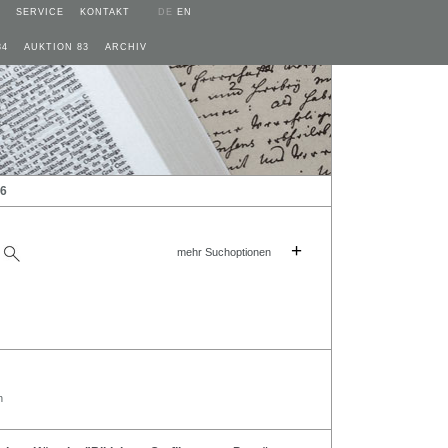
SERVICE
KONTAKT
DE
EN
84
AUKTION 83
ARCHIV
26
+
mehr Suchoptionen
n