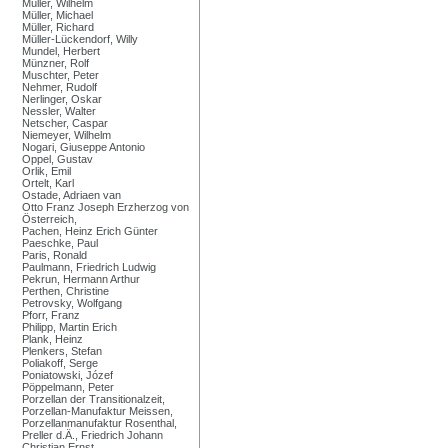
Müller, Wilhelm
Müller, Michael
Müller, Richard
Müller-Lückendorf, Willy
Mundel, Herbert
Münzner, Rolf
Muschter, Peter
Nehmer, Rudolf
Nerlinger, Oskar
Nessler, Walter
Netscher, Caspar
Niemeyer, Wilhelm
Nogari, Giuseppe Antonio
Oppel, Gustav
Orlik, Emil
Ortelt, Karl
Ostade, Adriaen van
Otto Franz Joseph Erzherzog von
Österreich,
Pachen, Heinz Erich Günter
Paeschke, Paul
Paris, Ronald
Paulmann, Friedrich Ludwig
Pekrun, Hermann Arthur
Perthen, Christine
Petrovsky, Wolfgang
Pforr, Franz
Philipp, Martin Erich
Plank, Heinz
Plenkers, Stefan
Poliakoff, Serge
Poniatowski, Józef
Pöppelmann, Peter
Porzellan der Transitionalzeit,
Porzellan-Manufaktur Meissen,
Porzellanmanufaktur Rosenthal,
Preller d.Ä., Friedrich Johann
Christian Ernst