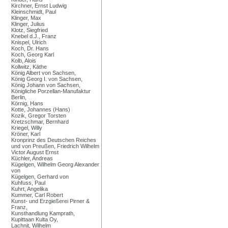
Kirchner, Ernst Ludwig
Kleinschmidt, Paul
Klinger, Max
Klinger, Julius
Klotz, Siegfried
Knebel d.J., Franz
Knispel, Ulrich
Koch, Dr. Hans
Koch, Georg Karl
Kolb, Alois
Kollwitz, Käthe
König Albert von Sachsen,
König Georg I. von Sachsen,
König Johann von Sachsen,
Königliche Porzellan-Manufaktur
Berlin,
Körnig, Hans
Kotte, Johannes (Hans)
Kozik, Gregor Torsten
Kretzschmar, Bernhard
Kriegel, Willy
Kröner, Karl
Kronprinz des Deutschen Reiches
und von Preußen, Friedrich Wilhelm
Victor August Ernst
Küchler, Andreas
Kügelgen, Wilhelm Georg Alexander
von
Kügelgen, Gerhard von
Kuhfuss, Paul
Kuhrt, Angelika
Kummer, Carl Robert
Kunst- und Erzgießerei Pirner &
Franz,
Kunsthandlung Kamprath,
Kupittaan Kulta Oy,
Lachnit, Wilhelm