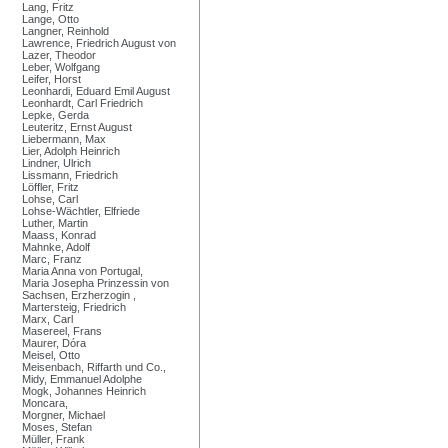
Lang, Fritz
Lange, Otto
Langner, Reinhold
Lawrence, Friedrich August von
Lazer, Theodor
Leber, Wolfgang
Leifer, Horst
Leonhardi, Eduard Emil August
Leonhardt, Carl Friedrich
Lepke, Gerda
Leuteritz, Ernst August
Liebermann, Max
Lier, Adolph Heinrich
Lindner, Ulrich
Lissmann, Friedrich
Löffler, Fritz
Lohse, Carl
Lohse-Wächtler, Elfriede
Luther, Martin
Maass, Konrad
Mahnke, Adolf
Marc, Franz
Maria Anna von Portugal,
Maria Josepha Prinzessin von
Sachsen, Erzherzogin ,
Martersteig, Friedrich
Marx, Carl
Masereel, Frans
Maurer, Dóra
Meisel, Otto
Meisenbach, Riffarth und Co.,
Midy, Emmanuel Adolphe
Mogk, Johannes Heinrich
Moncara,
Morgner, Michael
Moses, Stefan
Müller, Frank