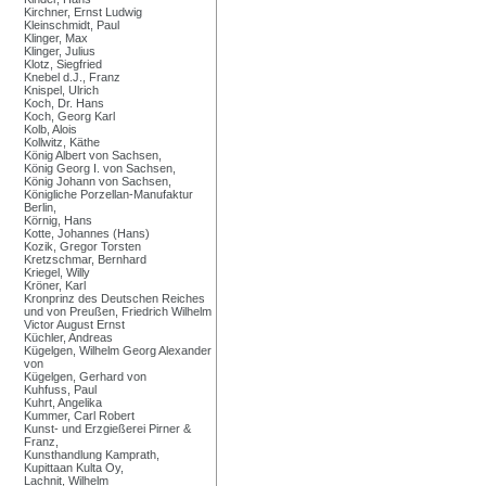
Kirchner, Ernst Ludwig
Kleinschmidt, Paul
Klinger, Max
Klinger, Julius
Klotz, Siegfried
Knebel d.J., Franz
Knispel, Ulrich
Koch, Dr. Hans
Koch, Georg Karl
Kolb, Alois
Kollwitz, Käthe
König Albert von Sachsen,
König Georg I. von Sachsen,
König Johann von Sachsen,
Königliche Porzellan-Manufaktur
Berlin,
Körnig, Hans
Kotte, Johannes (Hans)
Kozik, Gregor Torsten
Kretzschmar, Bernhard
Kriegel, Willy
Kröner, Karl
Kronprinz des Deutschen Reiches
und von Preußen, Friedrich Wilhelm
Victor August Ernst
Küchler, Andreas
Kügelgen, Wilhelm Georg Alexander
von
Kügelgen, Gerhard von
Kuhfuss, Paul
Kuhrt, Angelika
Kummer, Carl Robert
Kunst- und Erzgießerei Pirner &
Franz,
Kunsthandlung Kamprath,
Kupittaan Kulta Oy,
Lachnit, Wilhelm