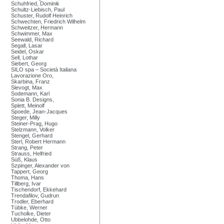
Schuhfried, Dominik
Schultz-Liebisch, Paul
Schuster, Rudolf Heinrich
Schwechten, Friedrich Wilhelm
Schweitzer, Hermann
Schwimmer, Max
Seewald, Richard
Segall, Lasar
Seidel, Oskar
Sell, Lothar
Siebert, Georg
SILO spa – Società Italiana
Lavorazione Oro,
Skarbina, Franz
Slevogt, Max
Sodemann, Karl
Sonia B. Designs,
Splett, Meinolf
Spoede, Jean-Jacques
Steger, Milly
Steiner-Prag, Hugo
Stelzmann, Volker
Stengel, Gerhard
Sterl, Robert Hermann
Strang, Peter
Strauss, Helfried
Süß, Klaus
Szpinger, Alexander von
Tappert, Georg
Thoma, Hans
Tillberg, Ivar
Tischendorf, Ekkehard
Trendafilov, Gudrun
Trodler, Eberhard
Tübke, Werner
Tucholke, Dieter
Ubbelohde, Otto