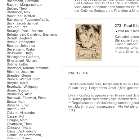
Bachmann, Hermann
und Grafiker. Von 1913 bis 1919 Schaffe
Baczko, Margarete von
viele Jahre schöpferischen Arbeitens ein.
Balden, Theo
der Galerien Stuttgart und Frankfurt a.M. v
Barduleck, Max
Bauer, Karl Konrad
Bayreuther Fayencenfabrik,
Beck, Jacob Samuel
273 Paul Klei
Beckert, Fritz
Bellangé, Pierre-Antoine
Paul Kleinsch
Bellotto, gen. Canaletto, Bernardo
Kaltnadelradieru
Berndt, Siegfried
Blei signiert und
Bethke, Hanspeter
Folge "Simson".
Beutner, Johannes
Lichtrandig. Verso 
Beyermann, Walter
Pl. 20 x 15 cm, Bl
Biallowons, Hugo
Bierlingsche Gießerei,
Birnstengel, Richard
Böhme, Lothar
Böhringer, Konrad Immanuel
Böttcher, Joachim
NACH OBEN
Brandes, Georg
Brasch, Wenzel Ignaz
Breydel, Karel
* Artikel von Künstlern, für die durch die VG 
Bruchwitz, Wolfgang
Zusatz "zzgl. Folgerechts-Anteil 2,5%" gekenn
Brüne, Gudrun
Brunovský, Albín
Die im Katalog ausgewiesenen Preise sind Schätz
Buchwald-Zinnwald, Erich
Zuschlagspreis wird damit keine Mehrwertsteu
Bunge, Kurt
** Regelbesteuerte Artikel sind gesondert geken
Bursche, Ernst
inkl. MwSt (brutto) ausgewiesen. Alle Aufrufe 
Busch, Fritz
7.3.)
Calame, Alexandre
Cassel, Pol
Chagall, Marc
Champion, Theo
Christoph, Hans
Claus, Carlfriedrich
Cohne und Northmann,
Coignard, James