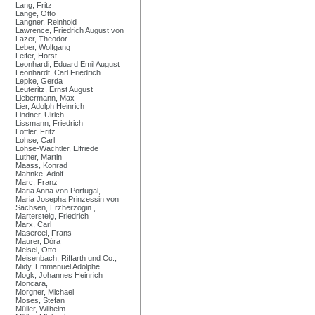
Lang, Fritz
Lange, Otto
Langner, Reinhold
Lawrence, Friedrich August von
Lazer, Theodor
Leber, Wolfgang
Leifer, Horst
Leonhardi, Eduard Emil August
Leonhardt, Carl Friedrich
Lepke, Gerda
Leuteritz, Ernst August
Liebermann, Max
Lier, Adolph Heinrich
Lindner, Ulrich
Lissmann, Friedrich
Löffler, Fritz
Lohse, Carl
Lohse-Wächtler, Elfriede
Luther, Martin
Maass, Konrad
Mahnke, Adolf
Marc, Franz
Maria Anna von Portugal,
Maria Josepha Prinzessin von
Sachsen, Erzherzogin ,
Martersteig, Friedrich
Marx, Carl
Masereel, Frans
Maurer, Dóra
Meisel, Otto
Meisenbach, Riffarth und Co.,
Midy, Emmanuel Adolphe
Mogk, Johannes Heinrich
Moncara,
Morgner, Michael
Moses, Stefan
Müller, Wilhelm