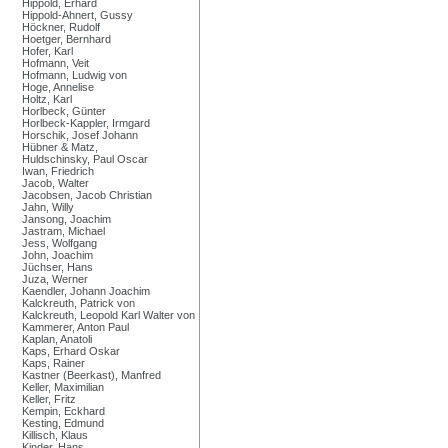
Hippold, Erhard
Hippold-Ahnert, Gussy
Höckner, Rudolf
Hoetger, Bernhard
Hofer, Karl
Hofmann, Veit
Hofmann, Ludwig von
Hoge, Annelise
Holtz, Karl
Horlbeck, Günter
Horlbeck-Kappler, Irmgard
Horschik, Josef Johann
Hübner & Matz,
Huldschinsky, Paul Oscar
Iwan, Friedrich
Jacob, Walter
Jacobsen, Jacob Christian
Jahn, Willy
Jansong, Joachim
Jastram, Michael
Jess, Wolfgang
John, Joachim
Jüchser, Hans
Juza, Werner
Kaendler, Johann Joachim
Kalckreuth, Patrick von
Kalckreuth, Leopold Karl Walter von
Kammerer, Anton Paul
Kaplan, Anatoli
Kaps, Erhard Oskar
Kaps, Rainer
Kastner (Beerkast), Manfred
Keller, Maximilian
Keller, Fritz
Kempin, Eckhard
Kesting, Edmund
Killisch, Klaus
Kinder, Hans