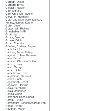
Gerbeth, Dieter
Gerhard, Ernst
Giebler, Rüdiger
Gille, Sighard
Gille, Christian Friedrich
Glöckner, Hermann
Gold- und Silberwarenfabrik A.
Künne, Albrecht Künne
Goller, Josef
Gottschalk, Richard
Grieshaber, HAP
Groß, Karl
Grosz, George
Gruner, Erich
Grust, Theodor
Günther, Christian August
Hachulla, Ulrich
Hackert, Jacob Philipp
Hagedorn, Hans Hermann
Hahn, Bernd
Hammer, Christian Gottlob
Hamza, Hans
Hänel, Georg
Hasse, Sella
Hassebrauk, Ernst
Hauptmann, Gerhard
Heckel, Erich
Hegenbarth, Josef
Hegewald, Heidrun
Heisig, Bernhard
Heisig, Johannes
Hennig, Albert
Hentschel, Hans Rudolf
Héroux, Bruno
Herrenburg, Johann Andreas von
Hesse, Alfred
Heydrich, Martin