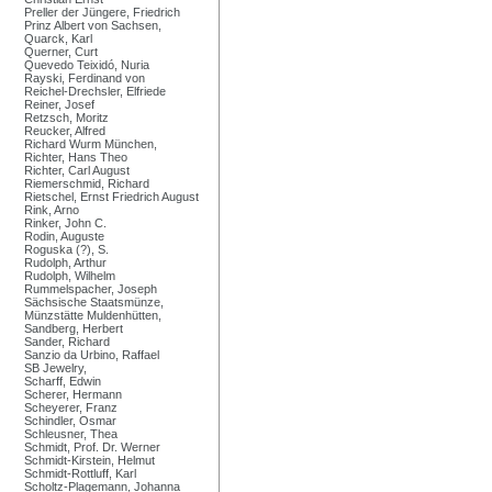
Preller der Jüngere, Friedrich
Prinz Albert von Sachsen,
Quarck, Karl
Querner, Curt
Quevedo Teixidó, Nuria
Rayski, Ferdinand von
Reichel-Drechsler, Elfriede
Reiner, Josef
Retzsch, Moritz
Reucker, Alfred
Richard Wurm München,
Richter, Hans Theo
Richter, Carl August
Riemerschmid, Richard
Rietschel, Ernst Friedrich August
Rink, Arno
Rinker, John C.
Rodin, Auguste
Roguska (?), S.
Rudolph, Arthur
Rudolph, Wilhelm
Rummelspacher, Joseph
Sächsische Staatsmünze,
Münzstätte Muldenhütten,
Sandberg, Herbert
Sander, Richard
Sanzio da Urbino, Raffael
SB Jewelry,
Scharff, Edwin
Scherer, Hermann
Scheyerer, Franz
Schindler, Osmar
Schleusner, Thea
Schmidt, Prof. Dr. Werner
Schmidt-Kirstein, Helmut
Schmidt-Rottluff, Karl
Scholtz-Plagemann, Johanna