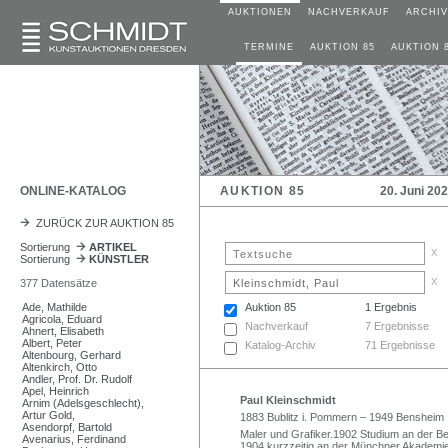
AUKTIONEN
NACHVERKAUF
ARCHIV
TERMINE
AUKTION 85
AUKTION 
ONLINE-KATALOG
AUKTION 85
20. Juni 20
ZURÜCK ZUR AUKTION 85
Sortierung
ARTIKEL
x
Sortierung
KÜNSTLER
x
377 Datensätze
Ade, Mathilde
Auktion 85
1 Ergebnis
Agricola, Eduard
Nachverkauf
7 Ergebnisse
Ahnert, Elisabeth
Albert, Peter
Katalog-Archiv
71 Ergebnisse
Altenbourg, Gerhard
Altenkirch, Otto
Andler, Prof. Dr. Rudolf
Apel, Heinrich
Paul Kleinschmidt
Arnim (Adelsgeschlecht),
Artur Gold,
1883 Bublitz i. Pommern – 1949 Bensheim
Asendorpf, Bartold
Maler und Grafiker.1902 Studium an der Ber
Avenarius, Ferdinand
1904 kurzzeitig an der Münchner Akademie 