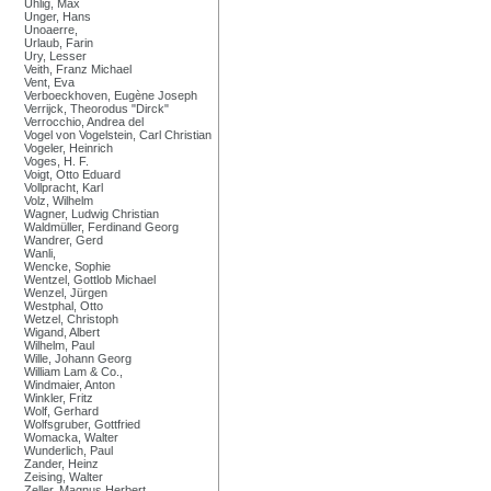
Uhlig, Max
Unger, Hans
Unoaerre,
Urlaub, Farin
Ury, Lesser
Veith, Franz Michael
Vent, Eva
Verboeckhoven, Eugène Joseph
Verrijck, Theorodus "Dirck"
Verrocchio, Andrea del
Vogel von Vogelstein, Carl Christian
Vogeler, Heinrich
Voges, H. F.
Voigt, Otto Eduard
Vollpracht, Karl
Volz, Wilhelm
Wagner, Ludwig Christian
Waldmüller, Ferdinand Georg
Wandrer, Gerd
Wanli,
Wencke, Sophie
Wentzel, Gottlob Michael
Wenzel, Jürgen
Westphal, Otto
Wetzel, Christoph
Wigand, Albert
Wilhelm, Paul
Wille, Johann Georg
William Lam & Co.,
Windmaier, Anton
Winkler, Fritz
Wolf, Gerhard
Wolfsgruber, Gottfried
Womacka, Walter
Wunderlich, Paul
Zander, Heinz
Zeising, Walter
Zeller, Magnus Herbert