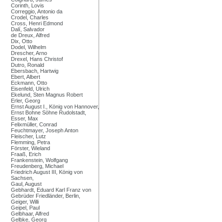
Corinth, Lovis
Correggio, Antonio da
Crodel, Charles
Cross, Henri Edmond
Dalí, Salvador
de Dreux, Alfred
Dix, Otto
Dodel, Wilhelm
Drescher, Arno
Drexel, Hans Christof
Dutro, Ronald
Ebersbach, Hartwig
Ebert, Albert
Eckmann, Otto
Eisenfeld, Ulrich
Ekelund, Sten Magnus Robert
Erler, Georg
Ernst August I., König von Hannover,
Ernst Bohne Söhne Rudolstadt,
Esser, Max
Felixmüller, Conrad
Feuchtmayer, Joseph Anton
Fleischer, Lutz
Flemming, Petra
Förster, Wieland
Fraaß, Erich
Frankenstein, Wolfgang
Freudenberg, Michael
Friedrich August III, König von
Sachsen,
Gaul, August
Gebhardt, Eduard Karl Franz von
Gebrüder Friedländer, Berlin,
Geiger, Willi
Geipel, Paul
Gelbhaar, Alfred
Gelbke, Georg