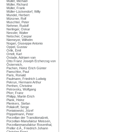
Müller, Michael
Müller, Richard
Müller, Frank
Müller-Lückendorf, Willy
Mundel, Herbert
Münzner, Rolf
Muschter, Peter
Nehmer, Rudolf
Nerlinger, Oskar
Nessler, Walter
Netscher, Caspar
Niemeyer, Wilhelm
Nogari, Giuseppe Antonio
Oppel, Gustav
Orlik, Emil
Ortelt, Karl
Ostade, Adriaen van
Otto Franz Joseph Erzherzog von
Österreich,
Pachen, Heinz Erich Günter
Paeschke, Paul
Paris, Ronald
Paulmann, Friedrich Ludwig
Pekrun, Hermann Arthur
Perthen, Christine
Petrovsky, Wolfgang
Pforr, Franz
Philipp, Martin Erich
Plank, Heinz
Plenkers, Stefan
Poliakoff, Serge
Poniatowski, Józef
Pöppelmann, Peter
Porzellan der Transitionalzeit,
Porzellan-Manufaktur Meissen,
Porzellanmanufaktur Rosenthal,
Preller d.Ä., Friedrich Johann
Christian Ernst