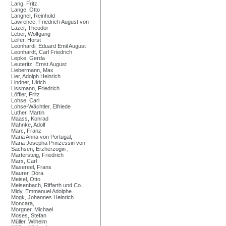
Lang, Fritz
Lange, Otto
Langner, Reinhold
Lawrence, Friedrich August von
Lazer, Theodor
Leber, Wolfgang
Leifer, Horst
Leonhardi, Eduard Emil August
Leonhardt, Carl Friedrich
Lepke, Gerda
Leuteritz, Ernst August
Liebermann, Max
Lier, Adolph Heinrich
Lindner, Ulrich
Lissmann, Friedrich
Löffler, Fritz
Lohse, Carl
Lohse-Wächtler, Elfriede
Luther, Martin
Maass, Konrad
Mahnke, Adolf
Marc, Franz
Maria Anna von Portugal,
Maria Josepha Prinzessin von
Sachsen, Erzherzogin ,
Martersteig, Friedrich
Marx, Carl
Masereel, Frans
Maurer, Dóra
Meisel, Otto
Meisenbach, Riffarth und Co.,
Midy, Emmanuel Adolphe
Mogk, Johannes Heinrich
Moncara,
Morgner, Michael
Moses, Stefan
Müller, Wilhelm