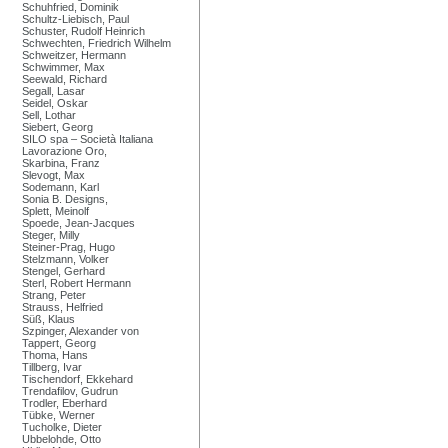
Schuhfried, Dominik
Schultz-Liebisch, Paul
Schuster, Rudolf Heinrich
Schwechten, Friedrich Wilhelm
Schweitzer, Hermann
Schwimmer, Max
Seewald, Richard
Segall, Lasar
Seidel, Oskar
Sell, Lothar
Siebert, Georg
SILO spa – Società Italiana
Lavorazione Oro,
Skarbina, Franz
Slevogt, Max
Sodemann, Karl
Sonia B. Designs,
Splett, Meinolf
Spoede, Jean-Jacques
Steger, Milly
Steiner-Prag, Hugo
Stelzmann, Volker
Stengel, Gerhard
Sterl, Robert Hermann
Strang, Peter
Strauss, Helfried
Süß, Klaus
Szpinger, Alexander von
Tappert, Georg
Thoma, Hans
Tillberg, Ivar
Tischendorf, Ekkehard
Trendafilov, Gudrun
Trodler, Eberhard
Tübke, Werner
Tucholke, Dieter
Ubbelohde, Otto