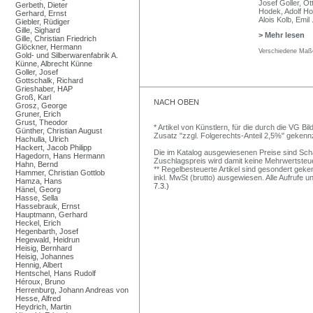
Josef Goller, O
Gerbeth, Dieter
Hodek, Adolf Ho
Gerhard, Ernst
Alois Kolb, Emil
Giebler, Rüdiger
Gille, Sighard
> Mehr lesen
Gille, Christian Friedrich
Glöckner, Hermann
Verschiedene Maße
Gold- und Silberwarenfabrik A.
Künne, Albrecht Künne
Goller, Josef
Gottschalk, Richard
Grieshaber, HAP
Groß, Karl
NACH OBEN
Grosz, George
Gruner, Erich
Grust, Theodor
* Artikel von Künstlern, für die durch die VG 
Günther, Christian August
Zusatz "zzgl. Folgerechts-Anteil 2,5%" gekenn
Hachulla, Ulrich
Hackert, Jacob Philipp
Die im Katalog ausgewiesenen Preise sind Schätz
Hagedorn, Hans Hermann
Zuschlagspreis wird damit keine Mehrwertsteu
Hahn, Bernd
** Regelbesteuerte Artikel sind gesondert geken
Hammer, Christian Gottlob
inkl. MwSt (brutto) ausgewiesen. Alle Aufrufe 
Hamza, Hans
7.3.)
Hänel, Georg
Hasse, Sella
Hassebrauk, Ernst
Hauptmann, Gerhard
Heckel, Erich
Hegenbarth, Josef
Hegewald, Heidrun
Heisig, Bernhard
Heisig, Johannes
Hennig, Albert
Hentschel, Hans Rudolf
Héroux, Bruno
Herrenburg, Johann Andreas von
Hesse, Alfred
Heydrich, Martin