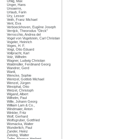
Uhlig, Max
Unger, Hans
Unoaerre,
Urlaub, Farin
Ury, Lesser
Veith, Franz Michael
Vent, Eva
Verboeckhoven, Eugène Joseph
Verrijck, Theorodus "Dirck"
Verrocchio, Andrea del
Vogel von Vogelstein, Carl Christian
Vogeler, Heinrich
Voges, H. F.
Voigt, Otto Eduard
Vollpracht, Karl
Volz, Wilhelm
Wagner, Ludwig Christian
Waldmüller, Ferdinand Georg
Wandrer, Gerd
Wanli,
Wencke, Sophie
Wentzel, Gottlob Michael
Wenzel, Jürgen
Westphal, Otto
Wetzel, Christoph
Wigand, Albert
Wilhelm, Paul
Wille, Johann Georg
William Lam & Co.,
Windmaier, Anton
Winkler, Fritz
Wolf, Gerhard
Wolfsgruber, Gottfried
Womacka, Walter
Wunderlich, Paul
Zander, Heinz
Zeising, Walter
Zeller, Magnus Herbert