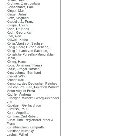
Kirchner, Ernst Ludwig
Kleinschmidt, Paul
Klinger, Max
Klinger, Julius
Klotz, Siegfried
Knebel d.J., Franz
Knispel, Ulrich
Koch, Dr. Hans
Koch, Georg Karl
Kolb, Alois
Kollwitz, Käthe
König Albert von Sachsen,
König Georg I. von Sachsen,
König Johann von Sachsen,
Königliche Porzellan-Manufaktur
Berlin,
Körnig, Hans
Kotte, Johannes (Hans)
Kozik, Gregor Torsten
Kretzschmar, Bernhard
Kriegel, Willy
Kröner, Karl
Kronprinz des Deutschen Reiches
und von Preußen, Friedrich Wilhelm
Victor August Ernst
Küchler, Andreas
Kügelgen, Wilhelm Georg Alexander
von
Kügelgen, Gerhard von
Kuhfuss, Paul
Kuhrt, Angelika
Kummer, Carl Robert
Kunst- und Erzgießerei Pirner &
Franz,
Kunsthandlung Kamprath,
Kupittaan Kulta Oy,
Lachnit, Wilhelm