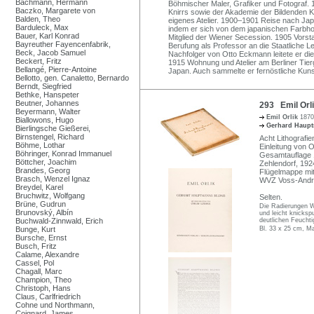
Bachmann, Hermann
Böhmischer Maler, Grafiker und Fotograf. 
Baczko, Margarete von
Knirrs sowie der Akademie der Bildenden 
Balden, Theo
eigenes Atelier. 1900–1901 Reise nach Jap
Barduleck, Max
indem er sich von dem japanischen Farbhol
Bauer, Karl Konrad
Mitglied der Wiener Secession. 1905 Vorst
Bayreuther Fayencenfabrik,
Berufung als Professor an die Staatliche 
Beck, Jacob Samuel
Nachfolger von Otto Eckmann leitete er die
Beckert, Fritz
1915 Wohnung und Atelier am Berliner Tier
Bellangé, Pierre-Antoine
Japan. Auch sammelte er fernöstliche Kun
Bellotto, gen. Canaletto, Bernardo
Berndt, Siegfried
Bethke, Hanspeter
Beutner, Johannes
293 Emil Orl
Beyermann, Walter
Emil Orlik
1870
Biallowons, Hugo
Gerhard Haup
Bierlingsche Gießerei,
Birnstengel, Richard
Acht Lithografien
Böhme, Lothar
Einleitung von 
Böhringer, Konrad Immanuel
Gesamtauflage 
Böttcher, Joachim
Zehlendorf, 192
Brandes, Georg
Flügelmappe mit
Brasch, Wenzel Ignaz
WVZ Voss-Andre
Breydel, Karel
Bruchwitz, Wolfgang
Selten.
Brüne, Gudrun
Die Radierungen W
Brunovský, Albín
und leicht knicksp
Buchwald-Zinnwald, Erich
deutlichen Feucht
Bunge, Kurt
Bl. 33 x 25 cm, M
Bursche, Ernst
Busch, Fritz
Calame, Alexandre
Cassel, Pol
Chagall, Marc
Champion, Theo
Christoph, Hans
Claus, Carlfriedrich
Cohne und Northmann,
Coignard, James