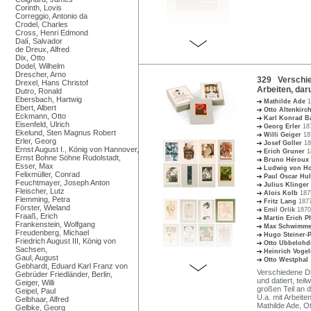
Corinth, Lovis
Correggio, Antonio da
Crodel, Charles
Cross, Henri Edmond
Dalí, Salvador
de Dreux, Alfred
Dix, Otto
Dodel, Wilhelm
Drescher, Arno
329 Verschie
Drexel, Hans Christof
Arbeiten, daru
Dutro, Ronald
Ebersbach, Hartwig
Mathilde Ade
1
Ebert, Albert
Otto Altenkirc
Eckmann, Otto
Karl Konrad 
Eisenfeld, Ulrich
Georg Erler
18
Ekelund, Sten Magnus Robert
Willi Geiger
18
Erler, Georg
Josef Goller
18
Ernst August I., König von Hannover,
Erich Gruner
1
Ernst Bohne Söhne Rudolstadt,
Bruno Héroux
Esser, Max
Ludwig von H
Felixmüller, Conrad
Paul Oscar Hu
Feuchtmayer, Joseph Anton
Julius Klinger
Fleischer, Lutz
Alois Kolb
187
Flemming, Petra
Fritz Lang
1877
Förster, Wieland
Emil Orlik
1870
Fraaß, Erich
Martin Erich P
Frankenstein, Wolfgang
Max Schwimm
Freudenberg, Michael
Hugo Steiner-
Friedrich August III, König von
Otto Ubbeloh
Sachsen,
Heinrich Voge
Gaul, August
Otto Westphal
Gebhardt, Eduard Karl Franz von
Verschiedene Dr
Gebrüder Friedländer, Berlin,
und datiert, tei
Geiger, Willi
großen Teil an d
Geipel, Paul
U.a. mit Arbeite
Gelbhaar, Alfred
Mathilde Ade, Ot
Gelbke, Georg