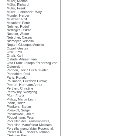
Müller, Michael
Müller, Richard
Müller, Frank
Müller-Lückendorf, Willy
Mundel, Herbert
Münzner, Rolf
Muschter, Peter
Nehmer, Rudolf
Nerlinger, Oskar
Nessler, Walter
Netscher, Caspar
Niemeyer, Wilhelm
Nogari, Giuseppe Antonio
Oppel, Gustav
Orlik, Emil
Ortelt, Karl
Ostade, Adriaen van
Otto Franz Joseph Erzherzog von
Österreich,
Pachen, Heinz Erich Günter
Paeschke, Paul
Paris, Ronald
Paulmann, Friedrich Ludwig
Pekrun, Hermann Arthur
Perthen, Christine
Petrovsky, Wolfgang
Pforr, Franz
Philipp, Martin Erich
Plank, Heinz
Plenkers, Stefan
Poliakoff, Serge
Poniatowski, Józef
Pöppelmann, Peter
Porzellan der Transitionalzeit,
Porzellan-Manufaktur Meissen,
Porzellanmanufaktur Rosenthal,
Preller d.Ä., Friedrich Johann
Christian Ernst