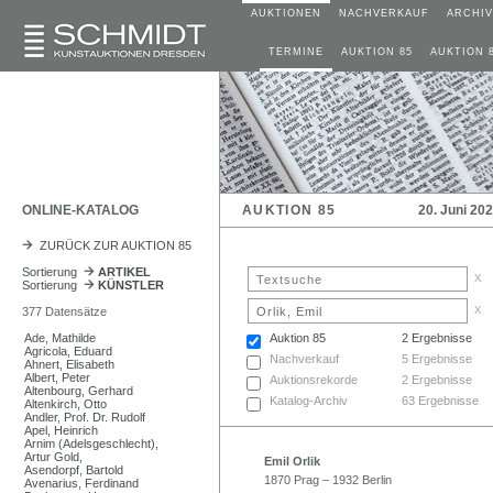
AUKTIONEN
NACHVERKAUF
ARCHIV
TERMINE
AUKTION 85
AUKTION 
ONLINE-KATALOG
AUKTION 85
20. Juni 20
ZURÜCK ZUR AUKTION 85
Sortierung
ARTIKEL
x
Sortierung
KÜNSTLER
x
377 Datensätze
Ade, Mathilde
Auktion 85
2 Ergebnisse
Agricola, Eduard
Nachverkauf
5 Ergebnisse
Ahnert, Elisabeth
Albert, Peter
Auktionsrekorde
2 Ergebnisse
Altenbourg, Gerhard
Katalog-Archiv
63 Ergebnisse
Altenkirch, Otto
Andler, Prof. Dr. Rudolf
Apel, Heinrich
Arnim (Adelsgeschlecht),
Artur Gold,
Emil Orlik
Asendorpf, Bartold
1870 Prag – 1932 Berlin
Avenarius, Ferdinand