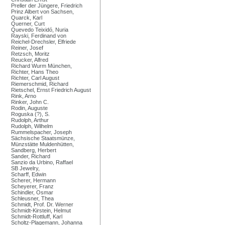
Preller der Jüngere, Friedrich
Prinz Albert von Sachsen,
Quarck, Karl
Querner, Curt
Quevedo Teixidó, Nuria
Rayski, Ferdinand von
Reichel-Drechsler, Elfriede
Reiner, Josef
Retzsch, Moritz
Reucker, Alfred
Richard Wurm München,
Richter, Hans Theo
Richter, Carl August
Riemerschmid, Richard
Rietschel, Ernst Friedrich August
Rink, Arno
Rinker, John C.
Rodin, Auguste
Roguska (?), S.
Rudolph, Arthur
Rudolph, Wilhelm
Rummelspacher, Joseph
Sächsische Staatsmünze,
Münzstätte Muldenhütten,
Sandberg, Herbert
Sander, Richard
Sanzio da Urbino, Raffael
SB Jewelry,
Scharff, Edwin
Scherer, Hermann
Scheyerer, Franz
Schindler, Osmar
Schleusner, Thea
Schmidt, Prof. Dr. Werner
Schmidt-Kirstein, Helmut
Schmidt-Rottluff, Karl
Scholtz-Plagemann, Johanna