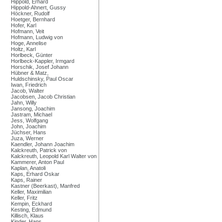
Hippold, Erhard
Hippold-Ahnert, Gussy
Höckner, Rudolf
Hoetger, Bernhard
Hofer, Karl
Hofmann, Veit
Hofmann, Ludwig von
Hoge, Annelise
Holtz, Karl
Horlbeck, Günter
Horlbeck-Kappler, Irmgard
Horschik, Josef Johann
Hübner & Matz,
Huldschinsky, Paul Oscar
Iwan, Friedrich
Jacob, Walter
Jacobsen, Jacob Christian
Jahn, Willy
Jansong, Joachim
Jastram, Michael
Jess, Wolfgang
John, Joachim
Jüchser, Hans
Juza, Werner
Kaendler, Johann Joachim
Kalckreuth, Patrick von
Kalckreuth, Leopold Karl Walter von
Kammerer, Anton Paul
Kaplan, Anatoli
Kaps, Erhard Oskar
Kaps, Rainer
Kastner (Beerkast), Manfred
Keller, Maximilian
Keller, Fritz
Kempin, Eckhard
Kesting, Edmund
Killisch, Klaus
Kinder, Hans