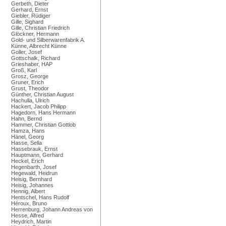
Gerbeth, Dieter
Gerhard, Ernst
Giebler, Rüdiger
Gille, Sighard
Gille, Christian Friedrich
Glöckner, Hermann
Gold- und Silberwarenfabrik A.
Künne, Albrecht Künne
Goller, Josef
Gottschalk, Richard
Grieshaber, HAP
Groß, Karl
Grosz, George
Gruner, Erich
Grust, Theodor
Günther, Christian August
Hachulla, Ulrich
Hackert, Jacob Philipp
Hagedorn, Hans Hermann
Hahn, Bernd
Hammer, Christian Gottlob
Hamza, Hans
Hänel, Georg
Hasse, Sella
Hassebrauk, Ernst
Hauptmann, Gerhard
Heckel, Erich
Hegenbarth, Josef
Hegewald, Heidrun
Heisig, Bernhard
Heisig, Johannes
Hennig, Albert
Hentschel, Hans Rudolf
Héroux, Bruno
Herrenburg, Johann Andreas von
Hesse, Alfred
Heydrich, Martin