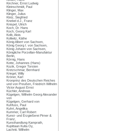
Kirchner, Ernst Ludwig
Kleinschmidt, Paul
Klinger, Max
Klinger, Julius
Klotz, Siegfried
Knebel d.J., Franz
Knispel, Ulrich
Koch, Dr. Hans
Koch, Georg Karl
Kolb, Alois
Kollwitz, Käthe
König Albert von Sachsen,
König Georg I. von Sachsen,
König Johann von Sachsen,
Königliche Porzellan-Manufaktur
Berlin,
Körnig, Hans
Kotte, Johannes (Hans)
Kozik, Gregor Torsten
Kretzschmar, Bernhard
Kriegel, Willy
Kröner, Karl
Kronprinz des Deutschen Reiches
und von Preußen, Friedrich Wilhelm
Victor August Ernst
Küchler, Andreas
Kügelgen, Wilhelm Georg Alexander
von
Kügelgen, Gerhard von
Kuhfuss, Paul
Kuhrt, Angelika
Kummer, Carl Robert
Kunst- und Erzgießerei Pirner &
Franz,
Kunsthandlung Kamprath,
Kupittaan Kulta Oy,
Lachnit, Wilhelm