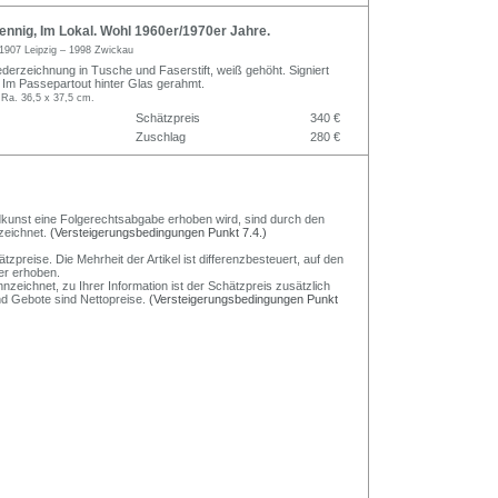
nnig, Im Lokal. Wohl 1960er/1970er Jahre.
1907 Leipzig – 1998 Zwickau
ederzeichnung in Tusche und Faserstift, weiß gehöht. Signiert
. Im Passepartout hinter Glas gerahmt.
 Ra. 36,5 x 37,5 cm.
Schätzpreis
340 €
Zuschlag
280 €
Bildkunst eine Folgerechtsabgabe erhoben wird, sind durch den
zeichnet.
(Versteigerungsbedingungen Punkt 7.4.)
preise. Die Mehrheit der Artikel ist differenzbesteuert, auf den
er erhoben.
nzeichnet, zu Ihrer Information ist der Schätzpreis zusätzlich
und Gebote sind Nettopreise.
(Versteigerungsbedingungen Punkt