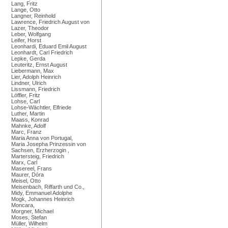
Lang, Fritz
Lange, Otto
Langner, Reinhold
Lawrence, Friedrich August von
Lazer, Theodor
Leber, Wolfgang
Leifer, Horst
Leonhardi, Eduard Emil August
Leonhardt, Carl Friedrich
Lepke, Gerda
Leuteritz, Ernst August
Liebermann, Max
Lier, Adolph Heinrich
Lindner, Ulrich
Lissmann, Friedrich
Löffler, Fritz
Lohse, Carl
Lohse-Wächtler, Elfriede
Luther, Martin
Maass, Konrad
Mahnke, Adolf
Marc, Franz
Maria Anna von Portugal,
Maria Josepha Prinzessin von
Sachsen, Erzherzogin ,
Martersteig, Friedrich
Marx, Carl
Masereel, Frans
Maurer, Dóra
Meisel, Otto
Meisenbach, Riffarth und Co.,
Midy, Emmanuel Adolphe
Mogk, Johannes Heinrich
Moncara,
Morgner, Michael
Moses, Stefan
Müller, Wilhelm