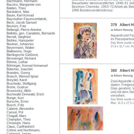
Bachmann, Hermann
Bauarbeiter dienstverpflichtet. 1948–51 S
Baczko, Margarete von
Bezirkes Chemnitz, 1953–72 Arbeit als Beto
Balden, Theo
1996 Bundesverdienstkreuz.
Barduleck, Max
Bauer, Karl Konrad
Bayreuther Fayencenfabrik,
Beck, Jacob Samuel
379 Albert He
Beckert, Fritz
Bellangé, Pierre-Antoine
Albert Hennig
Bellotto, gen. Canaletto, Bernardo
Aquarell und Fase
Berndt, Siegfried
im Passepartout
Bethke, Hanspeter
Das Werk wurde nic
Beutner, Johannes
17,9 x 11,7 cm, R
Beyermann, Walter
Biallowons, Hugo
Bierlingsche Gießerei,
Birnstengel, Richard
Böhme, Lothar
Böhringer, Konrad Immanuel
Böttcher, Joachim
380 Albert H
Brandes, Georg
Albert Hennig
Brasch, Wenzel Ignaz
Breydel, Karel
Zwei Aquarelle ü
Bruchwitz, Wolfgang
datiert. Freiges
Brüne, Gudrun
Glas gerahmt. 
Brunovský, Albín
und mit dem St
Buchwald-Zinnwald, Erich
versehen.
Bunge, Kurt
Das Werk wurde ni
Bursche, Ernst
Max. 11,5 x 17,5 
Busch, Fritz
Calame, Alexandre
Cassel, Pol
Chagall, Marc
Champion, Theo
Christoph, Hans
Claus, Carlfriedrich
Cohne und Northmann,
Coignard, James