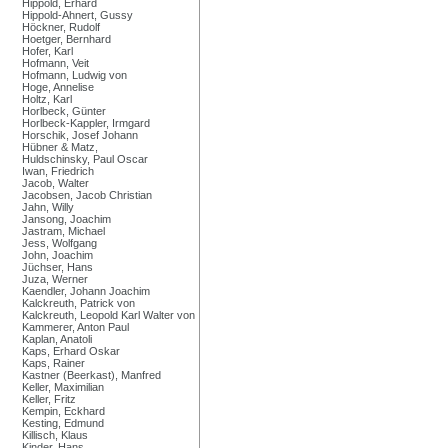
Hippold, Erhard
Hippold-Ahnert, Gussy
Höckner, Rudolf
Hoetger, Bernhard
Hofer, Karl
Hofmann, Veit
Hofmann, Ludwig von
Hoge, Annelise
Holtz, Karl
Horlbeck, Günter
Horlbeck-Kappler, Irmgard
Horschik, Josef Johann
Hübner & Matz,
Huldschinsky, Paul Oscar
Iwan, Friedrich
Jacob, Walter
Jacobsen, Jacob Christian
Jahn, Willy
Jansong, Joachim
Jastram, Michael
Jess, Wolfgang
John, Joachim
Jüchser, Hans
Juza, Werner
Kaendler, Johann Joachim
Kalckreuth, Patrick von
Kalckreuth, Leopold Karl Walter von
Kammerer, Anton Paul
Kaplan, Anatoli
Kaps, Erhard Oskar
Kaps, Rainer
Kastner (Beerkast), Manfred
Keller, Maximilian
Keller, Fritz
Kempin, Eckhard
Kesting, Edmund
Killisch, Klaus
Kinder, Hans