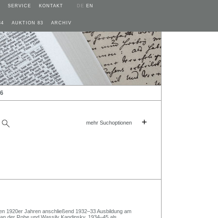
SERVICE
KONTAKT
DE
EN
84
AUKTION 83
ARCHIV
26
+
mehr Suchoptionen
 den 1920er Jahren anschließend 1932–33 Ausbildung am
van der Rohe und Wassily Kandinsky. 1934–45 als