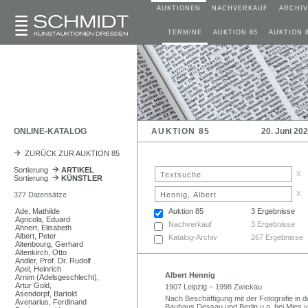
AUKTIONEN
NACHVERKAUF
ARCHIV
TERMINE
AUKTION 85
AUKTION 
ONLINE-KATALOG
AUKTION 85
20. Juni 20
ZURÜCK ZUR AUKTION 85
Sortierung
ARTIKEL
x
Sortierung
KÜNSTLER
x
377 Datensätze
Ade, Mathilde
Auktion 85
3 Ergebnisse
Agricola, Eduard
Nachverkauf
3 Ergebnisse
Ahnert, Elisabeth
Albert, Peter
Katalog-Archiv
267 Ergebnisse
Altenbourg, Gerhard
Altenkirch, Otto
Andler, Prof. Dr. Rudolf
Apel, Heinrich
Albert Hennig
Arnim (Adelsgeschlecht),
Artur Gold,
1907 Leipzig – 1998 Zwickau
Asendorpf, Bartold
Nach Beschäftigung mit der Fotografie in
Avenarius, Ferdinand
Bauhaus Dessau und Berlin u.a. bei Mies 