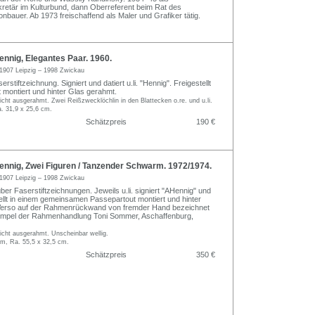
ekretär im Kulturbund, dann Oberreferent beim Rat des
nbauer. Ab 1973 freischaffend als Maler und Grafiker tätig.
nnig, Elegantes Paar. 1960.
1907 Leipzig – 1998 Zwickau
rstiftzeichnung. Signiert und datiert u.li. "Hennig". Freigestellt
 montiert und hinter Glas gerahmt.
ht ausgerahmt. Zwei Reißzwecklöchlin in den Blattecken o.re. und u.li.
a. 31,9 x 25,6 cm.
Schätzpreis
190 €
ennig, Zwei Figuren / Tanzender Schwarm. 1972/1974.
1907 Leipzig – 1998 Zwickau
ber Faserstiftzeichnungen. Jeweils u.li. signiert "AHennig" und
tellt in einem gemeinsamen Passepartout montiert und hinter
Verso auf der Rahmenrückwand von fremder Hand bezeichnet
empel der Rahmenhandlung Toni Sommer, Aschaffenburg,
cht ausgerahmt. Unscheinbar wellig.
cm, Ra. 55,5 x 32,5 cm.
Schätzpreis
350 €