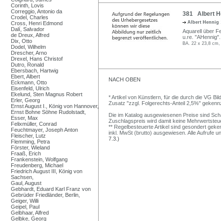
Corinth, Lovis
Correggio, Antonio da
381 Albert He
Crodel, Charles
Albert Hennig
Cross, Henri Edmond
Dalí, Salvador
Aquarell über F
de Dreux, Alfred
u.re. "AHennig"
Dix, Otto
BA. 22 x 23,8 cm,
Dodel, Wilhelm
Drescher, Arno
Drexel, Hans Christof
Dutro, Ronald
Ebersbach, Hartwig
Ebert, Albert
NACH OBEN
Eckmann, Otto
Eisenfeld, Ulrich
Ekelund, Sten Magnus Robert
* Artikel von Künstlern, für die durch die VG 
Erler, Georg
Zusatz "zzgl. Folgerechts-Anteil 2,5%" gekenn
Ernst August I., König von Hannover,
Ernst Bohne Söhne Rudolstadt,
Die im Katalog ausgewiesenen Preise sind Schätz
Esser, Max
Zuschlagspreis wird damit keine Mehrwertsteu
Felixmüller, Conrad
** Regelbesteuerte Artikel sind gesondert geken
Feuchtmayer, Joseph Anton
inkl. MwSt (brutto) ausgewiesen. Alle Aufrufe 
Fleischer, Lutz
7.3.)
Flemming, Petra
Förster, Wieland
Fraaß, Erich
Frankenstein, Wolfgang
Freudenberg, Michael
Friedrich August III, König von
Sachsen,
Gaul, August
Gebhardt, Eduard Karl Franz von
Gebrüder Friedländer, Berlin,
Geiger, Willi
Geipel, Paul
Gelbhaar, Alfred
Gelbke, Georg