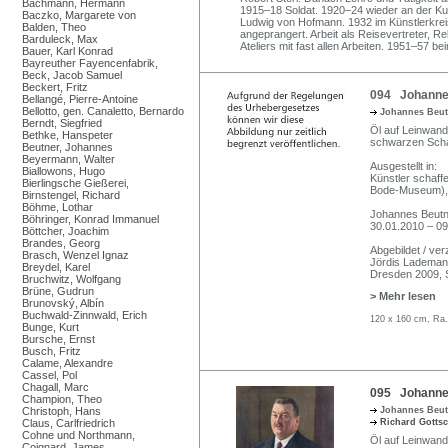
Bachmann, Hermann
1915–18 Soldat. 1920–24 wieder an der Kun
Baczko, Margarete von
Ludwig von Hofmann. 1932 im Künstlerkreis 
Balden, Theo
angeprangert. Arbeit als Reisevertreter,
Barduleck, Max
Ateliers mit fast allen Arbeiten. 1951–57 b
Bauer, Karl Konrad
Bayreuther Fayencenfabrik,
Beck, Jacob Samuel
Beckert, Fritz
094 Johannes
Bellangé, Pierre-Antoine
Bellotto, gen. Canaletto, Bernardo
Johannes Beu
Berndt, Siegfried
Öl auf Leinwand. 
Bethke, Hanspeter
schwarzen Scha
Beutner, Johannes
Beyermann, Walter
Ausgestellt in:
Biallowons, Hugo
Künstler schaff
Bierlingsche Gießerei,
Bode-Museum), 0
Birnstengel, Richard
Böhme, Lothar
Johannes Beutn
Böhringer, Konrad Immanuel
30.01.2010 – 09
Böttcher, Joachim
Brandes, Georg
Abgebildet / ver
Brasch, Wenzel Ignaz
Jördis Lademan
Breydel, Karel
Dresden 2009, S
Bruchwitz, Wolfgang
Brüne, Gudrun
> Mehr lesen
Brunovský, Albín
Buchwald-Zinnwald, Erich
120 x 160 cm, Ra.
Bunge, Kurt
Bursche, Ernst
Busch, Fritz
Calame, Alexandre
Cassel, Pol
Chagall, Marc
095 Johannes 
Champion, Theo
Christoph, Hans
Johannes Beu
Claus, Carlfriedrich
Richard Gotts
Cohne und Northmann,
Öl auf Leinwand.
Coignard, James