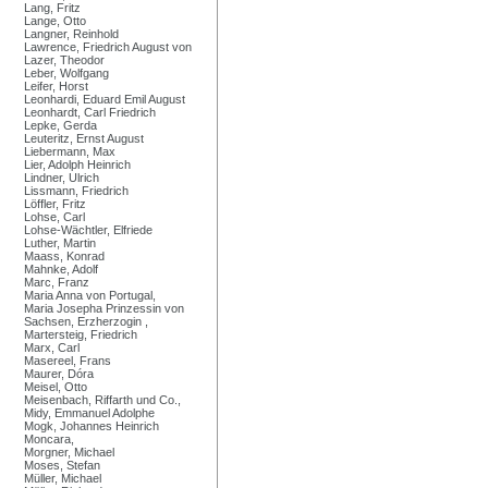
Lang, Fritz
Lange, Otto
Langner, Reinhold
Lawrence, Friedrich August von
Lazer, Theodor
Leber, Wolfgang
Leifer, Horst
Leonhardi, Eduard Emil August
Leonhardt, Carl Friedrich
Lepke, Gerda
Leuteritz, Ernst August
Liebermann, Max
Lier, Adolph Heinrich
Lindner, Ulrich
Lissmann, Friedrich
Löffler, Fritz
Lohse, Carl
Lohse-Wächtler, Elfriede
Luther, Martin
Maass, Konrad
Mahnke, Adolf
Marc, Franz
Maria Anna von Portugal,
Maria Josepha Prinzessin von
Sachsen, Erzherzogin ,
Martersteig, Friedrich
Marx, Carl
Masereel, Frans
Maurer, Dóra
Meisel, Otto
Meisenbach, Riffarth und Co.,
Midy, Emmanuel Adolphe
Mogk, Johannes Heinrich
Moncara,
Morgner, Michael
Moses, Stefan
Müller, Michael