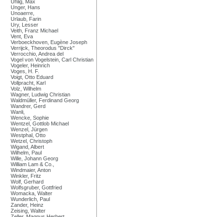
Uhlig, Max
Unger, Hans
Unoaerre,
Urlaub, Farin
Ury, Lesser
Veith, Franz Michael
Vent, Eva
Verboeckhoven, Eugène Joseph
Verrijck, Theorodus "Dirck"
Verrocchio, Andrea del
Vogel von Vogelstein, Carl Christian
Vogeler, Heinrich
Voges, H. F.
Voigt, Otto Eduard
Vollpracht, Karl
Volz, Wilhelm
Wagner, Ludwig Christian
Waldmüller, Ferdinand Georg
Wandrer, Gerd
Wanli,
Wencke, Sophie
Wentzel, Gottlob Michael
Wenzel, Jürgen
Westphal, Otto
Wetzel, Christoph
Wigand, Albert
Wilhelm, Paul
Wille, Johann Georg
William Lam & Co.,
Windmaier, Anton
Winkler, Fritz
Wolf, Gerhard
Wolfsgruber, Gottfried
Womacka, Walter
Wunderlich, Paul
Zander, Heinz
Zeising, Walter
Zeller, Magnus Herbert