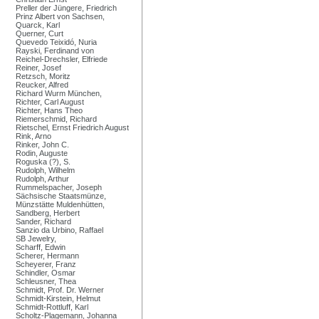
Preller der Jüngere, Friedrich
Prinz Albert von Sachsen,
Quarck, Karl
Querner, Curt
Quevedo Teixidó, Nuria
Rayski, Ferdinand von
Reichel-Drechsler, Elfriede
Reiner, Josef
Retzsch, Moritz
Reucker, Alfred
Richard Wurm München,
Richter, Carl August
Richter, Hans Theo
Riemerschmid, Richard
Rietschel, Ernst Friedrich August
Rink, Arno
Rinker, John C.
Rodin, Auguste
Roguska (?), S.
Rudolph, Wilhelm
Rudolph, Arthur
Rummelspacher, Joseph
Sächsische Staatsmünze,
Münzstätte Muldenhütten,
Sandberg, Herbert
Sander, Richard
Sanzio da Urbino, Raffael
SB Jewelry,
Scharff, Edwin
Scherer, Hermann
Scheyerer, Franz
Schindler, Osmar
Schleusner, Thea
Schmidt, Prof. Dr. Werner
Schmidt-Kirstein, Helmut
Schmidt-Rottluff, Karl
Scholtz-Plagemann, Johanna