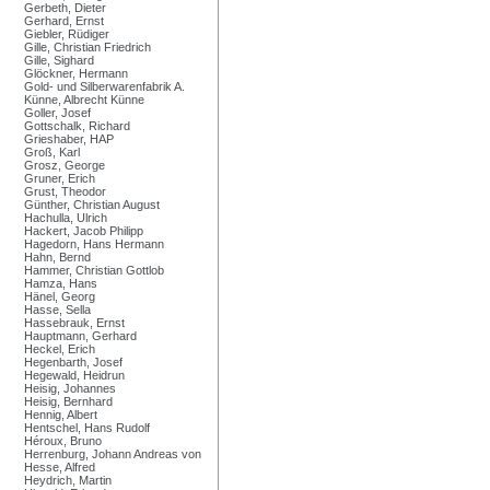
Gerbeth, Dieter
Gerhard, Ernst
Giebler, Rüdiger
Gille, Christian Friedrich
Gille, Sighard
Glöckner, Hermann
Gold- und Silberwarenfabrik A.
Künne, Albrecht Künne
Goller, Josef
Gottschalk, Richard
Grieshaber, HAP
Groß, Karl
Grosz, George
Gruner, Erich
Grust, Theodor
Günther, Christian August
Hachulla, Ulrich
Hackert, Jacob Philipp
Hagedorn, Hans Hermann
Hahn, Bernd
Hammer, Christian Gottlob
Hamza, Hans
Hänel, Georg
Hasse, Sella
Hassebrauk, Ernst
Hauptmann, Gerhard
Heckel, Erich
Hegenbarth, Josef
Hegewald, Heidrun
Heisig, Johannes
Heisig, Bernhard
Hennig, Albert
Hentschel, Hans Rudolf
Héroux, Bruno
Herrenburg, Johann Andreas von
Hesse, Alfred
Heydrich, Martin