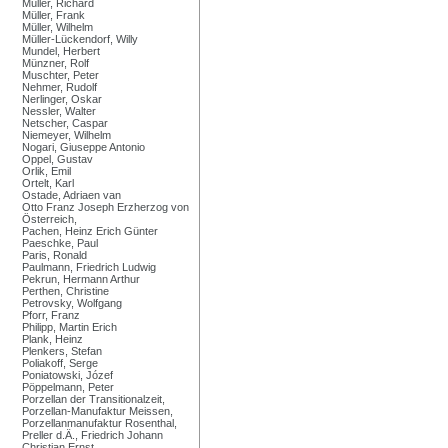
Müller, Richard
Müller, Frank
Müller, Wilhelm
Müller-Lückendorf, Willy
Mundel, Herbert
Münzner, Rolf
Muschter, Peter
Nehmer, Rudolf
Nerlinger, Oskar
Nessler, Walter
Netscher, Caspar
Niemeyer, Wilhelm
Nogari, Giuseppe Antonio
Oppel, Gustav
Orlik, Emil
Ortelt, Karl
Ostade, Adriaen van
Otto Franz Joseph Erzherzog von
Österreich,
Pachen, Heinz Erich Günter
Paeschke, Paul
Paris, Ronald
Paulmann, Friedrich Ludwig
Pekrun, Hermann Arthur
Perthen, Christine
Petrovsky, Wolfgang
Pforr, Franz
Philipp, Martin Erich
Plank, Heinz
Plenkers, Stefan
Poliakoff, Serge
Poniatowski, Józef
Pöppelmann, Peter
Porzellan der Transitionalzeit,
Porzellan-Manufaktur Meissen,
Porzellanmanufaktur Rosenthal,
Preller d.Ä., Friedrich Johann
Christian Ernst