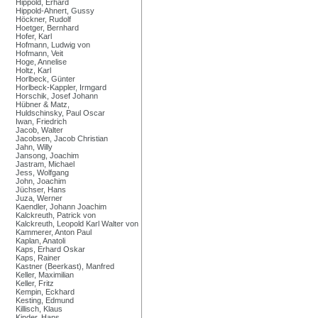
Hippold, Erhard
Hippold-Ahnert, Gussy
Höckner, Rudolf
Hoetger, Bernhard
Hofer, Karl
Hofmann, Ludwig von
Hofmann, Veit
Hoge, Annelise
Holtz, Karl
Horlbeck, Günter
Horlbeck-Kappler, Irmgard
Horschik, Josef Johann
Hübner & Matz,
Huldschinsky, Paul Oscar
Iwan, Friedrich
Jacob, Walter
Jacobsen, Jacob Christian
Jahn, Willy
Jansong, Joachim
Jastram, Michael
Jess, Wolfgang
John, Joachim
Jüchser, Hans
Juza, Werner
Kaendler, Johann Joachim
Kalckreuth, Patrick von
Kalckreuth, Leopold Karl Walter von
Kammerer, Anton Paul
Kaplan, Anatoli
Kaps, Erhard Oskar
Kaps, Rainer
Kastner (Beerkast), Manfred
Keller, Maximilian
Keller, Fritz
Kempin, Eckhard
Kesting, Edmund
Killisch, Klaus
Kinder, Hans