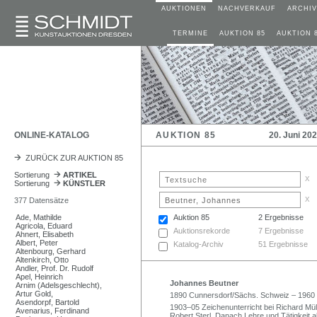
AUKTIONEN
NACHVERKAUF
ARCHIV
TERMINE
AUKTION 85
AUKTION 
ONLINE-KATALOG
AUKTION 85
20. Juni 20
ZURÜCK ZUR AUKTION 85
Sortierung
ARTIKEL
x
Sortierung
KÜNSTLER
x
377 Datensätze
Ade, Mathilde
Auktion 85
2 Ergebnisse
Agricola, Eduard
Auktionsrekorde
7 Ergebnisse
Ahnert, Elisabeth
Albert, Peter
Katalog-Archiv
51 Ergebnisse
Altenbourg, Gerhard
Altenkirch, Otto
Andler, Prof. Dr. Rudolf
Apel, Heinrich
Johannes Beutner
Arnim (Adelsgeschlecht),
Artur Gold,
1890 Cunnersdorf/Sächs. Schweiz – 1960
Asendorpf, Bartold
1903–05 Zeichenunterricht bei Richard Mü
Avenarius, Ferdinand
Robert Sterl. Danach Lehre und Tätigkeit