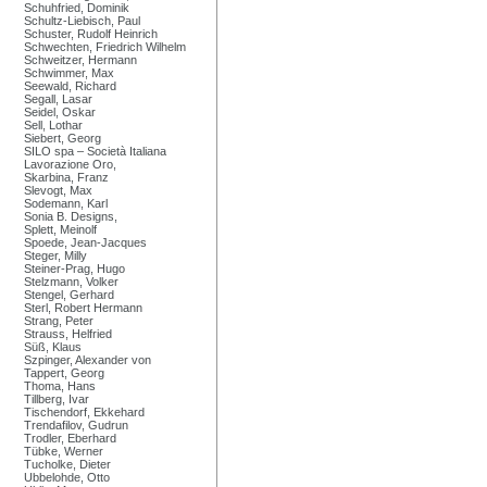
Schuhfried, Dominik
Schultz-Liebisch, Paul
Schuster, Rudolf Heinrich
Schwechten, Friedrich Wilhelm
Schweitzer, Hermann
Schwimmer, Max
Seewald, Richard
Segall, Lasar
Seidel, Oskar
Sell, Lothar
Siebert, Georg
SILO spa – Società Italiana
Lavorazione Oro,
Skarbina, Franz
Slevogt, Max
Sodemann, Karl
Sonia B. Designs,
Splett, Meinolf
Spoede, Jean-Jacques
Steger, Milly
Steiner-Prag, Hugo
Stelzmann, Volker
Stengel, Gerhard
Sterl, Robert Hermann
Strang, Peter
Strauss, Helfried
Süß, Klaus
Szpinger, Alexander von
Tappert, Georg
Thoma, Hans
Tillberg, Ivar
Tischendorf, Ekkehard
Trendafilov, Gudrun
Trodler, Eberhard
Tübke, Werner
Tucholke, Dieter
Ubbelohde, Otto