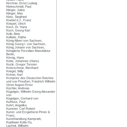
Kirchner, Ernst Ludwig
Kleinschmidt, Paul
Klinger, Julius
Klinger, Max
Klotz, Siegfried
Knebel d.J., Franz
Knispel, Ulrich
Koch, Dr. Hans
Koch, Georg Karl
Kolb, Alois
Kollwitz, Käthe
König Albert von Sachsen,
König Georg I. von Sachsen,
König Johann von Sachsen,
Königliche Porzellan-Manufaktur
Berlin,
Körnig, Hans
Kotte, Johannes (Hans)
Kozik, Gregor Torsten
Kretzschmar, Bernhard
Kriegel, Willy
Kröner, Karl
Kronprinz des Deutschen Reiches
und von Preußen, Friedrich Wilhelm
Victor August Ernst
Küchler, Andreas
Kügelgen, Wilhelm Georg Alexander
von
Kügelgen, Gerhard von
Kuhfuss, Paul
Kuhrt, Angelika
Kummer, Carl Robert
Kunst- und Erzgießerei Pirner &
Franz,
Kunsthandlung Kamprath,
Kupittaan Kulta Oy,
Lachnit, Wilhelm