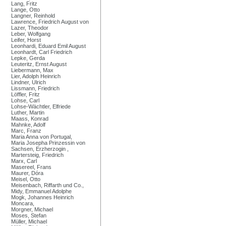
Lang, Fritz
Lange, Otto
Langner, Reinhold
Lawrence, Friedrich August von
Lazer, Theodor
Leber, Wolfgang
Leifer, Horst
Leonhardi, Eduard Emil August
Leonhardt, Carl Friedrich
Lepke, Gerda
Leuteritz, Ernst August
Liebermann, Max
Lier, Adolph Heinrich
Lindner, Ulrich
Lissmann, Friedrich
Löffler, Fritz
Lohse, Carl
Lohse-Wächtler, Elfriede
Luther, Martin
Maass, Konrad
Mahnke, Adolf
Marc, Franz
Maria Anna von Portugal,
Maria Josepha Prinzessin von
Sachsen, Erzherzogin ,
Martersteig, Friedrich
Marx, Carl
Masereel, Frans
Maurer, Dóra
Meisel, Otto
Meisenbach, Riffarth und Co.,
Midy, Emmanuel Adolphe
Mogk, Johannes Heinrich
Moncara,
Morgner, Michael
Moses, Stefan
Müller, Michael