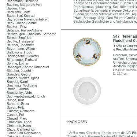
Bachmann, Hermann
Königlichen Porzellanmanufaktur Berlin au
Baczko, Margarete von
Porzellanmanufaktur tätig. Seit 1904 realisi
Balden, Theo
Scharffeuerfarbenmalerei eigene Dekorentwü
Barduleck, Max
Zudem gilt er als Mitentwickler des als „A
Bauer, Karl Konrad
"Hans Sonntag, Voigt, Otto Eduard Gottfried
Bayreuther Fayencenfabrik,
Sächsische Geschichte und Volkskunde e.
Beck, Jacob Samuel
Beckert, Fritz
Bellangé, Pierre-Antoine
Bellotto, gen. Canaletto, Bernardo
547 Teller au
Berndt, Siegfried
Rudolf und Ko
Bethke, Hanspeter
Beutner, Johannes
Otto Eduard V
Beyermann, Walter
Porzellan-Man
Biallowons, Hugo
Porzellan, glasi
Bierlingsche Gießerei,
staffiert. Unter
Birnstengel, Richard
Unterglasurblau
Böhme, Lothar
Ausformungsjah
Böhringer, Konrad Immanuel
Glasur im Bereich 
Böttcher, Joachim
D. 22,7 cm.
Brandes, Georg
Brasch, Wenzel Ignaz
Breydel, Karel
Bruchwitz, Wolfgang
Brüne, Gudrun
Brunovský, Albín
Buchwald-Zinnwald, Erich
Bunge, Kurt
Bursche, Ernst
Busch, Fritz
Calame, Alexandre
Cassel, Pol
Chagall, Marc
NACH OBEN
Champion, Theo
Christoph, Hans
Claus, Carlfriedrich
* Artikel von Künstlern, für die durch die VG 
Cohne und Northmann,
Zusatz "zzgl. Folgerechts-Anteil 2,5%" gekenn
Coignard, James