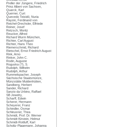
Preller der Jüngere, Friedrich
Prinz Albert von Sachsen,
Quarck, Karl
Querner, Curt
Quevedo Teixidó, Nuria
Rayski, Ferdinand von
Reichel-Drechsler, Elfriede
Reiner, Josef
Retzsch, Moritz
Reucker, Alfred
Richard Wurm München,
Richter, Carl August
Richter, Hans Theo
Riemerschmid, Richard
Rietschel, Ernst Friedrich August
Rink, Arno
Rinker, John C.
Rodin, Auguste
Roguska (?), S.
Rudolph, Wilhelm
Rudolph, Arthur
Rummelspacher, Joseph
Sächsische Staatsmünze,
Münzstätte Muldenhütten,
Sandberg, Herbert
Sander, Richard
Sanzio da Urbino, Raffael
SB Jewelry,
Scharff, Edwin
Scherer, Hermann
Scheyerer, Franz
Schindler, Osmar
Schleusner, Thea
Schmidt, Prof. Dr. Werner
Schmidt-Kirstein, Helmut
Schmidt-Rottluff, Karl
Scholtz-Plagemann, Johanna