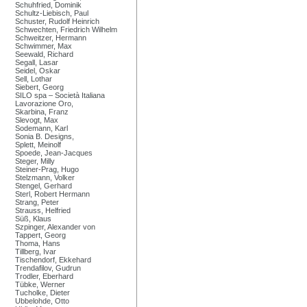
Schuhfried, Dominik
Schultz-Liebisch, Paul
Schuster, Rudolf Heinrich
Schwechten, Friedrich Wilhelm
Schweitzer, Hermann
Schwimmer, Max
Seewald, Richard
Segall, Lasar
Seidel, Oskar
Sell, Lothar
Siebert, Georg
SILO spa – Società Italiana
Lavorazione Oro,
Skarbina, Franz
Slevogt, Max
Sodemann, Karl
Sonia B. Designs,
Splett, Meinolf
Spoede, Jean-Jacques
Steger, Milly
Steiner-Prag, Hugo
Stelzmann, Volker
Stengel, Gerhard
Sterl, Robert Hermann
Strang, Peter
Strauss, Helfried
Süß, Klaus
Szpinger, Alexander von
Tappert, Georg
Thoma, Hans
Tillberg, Ivar
Tischendorf, Ekkehard
Trendafilov, Gudrun
Trodler, Eberhard
Tübke, Werner
Tucholke, Dieter
Ubbelohde, Otto