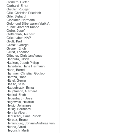
Gerbeth, Dieter
Gerhard, Ernst
Giebler, Rüdiger
Gille, Christian Friedrich
Gille, Sighard
Glöckner, Hermann
Gold- und Silberwarenfabrik A.
Künne, Albrecht Künne
Goller, Josef
Gottschalk, Richard
Grieshaber, HAP
Groß, Karl
Grosz, George
Gruner, Erich
Grust, Theodor
Günther, Christian August
Hachulla, Ulrich
Hackert, Jacob Philipp
Hagedorn, Hans Hermann
Hahn, Bernd
Hammer, Christian Gottlob
Hamza, Hans
Hänel, Georg
Hasse, Sella
Hassebrauk, Ernst
Hauptmann, Gerhard
Heckel, Erich
Hegenbarth, Josef
Hegewald, Heidrun
Heisig, Johannes
Heisig, Bernhard
Hennig, Albert
Hentschel, Hans Rudolf
Héroux, Bruno
Herrenburg, Johann Andreas von
Hesse, Alfred
Heydrich, Martin