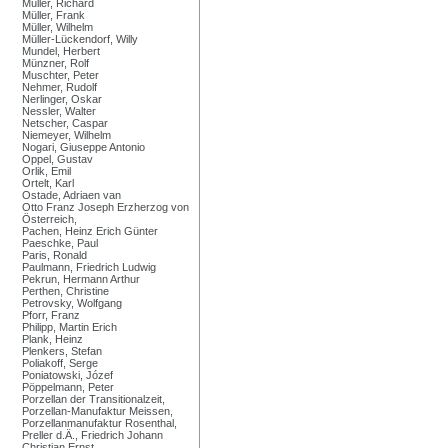
Müller, Richard
Müller, Frank
Müller, Wilhelm
Müller-Lückendorf, Willy
Mundel, Herbert
Münzner, Rolf
Muschter, Peter
Nehmer, Rudolf
Nerlinger, Oskar
Nessler, Walter
Netscher, Caspar
Niemeyer, Wilhelm
Nogari, Giuseppe Antonio
Oppel, Gustav
Orlik, Emil
Ortelt, Karl
Ostade, Adriaen van
Otto Franz Joseph Erzherzog von
Österreich,
Pachen, Heinz Erich Günter
Paeschke, Paul
Paris, Ronald
Paulmann, Friedrich Ludwig
Pekrun, Hermann Arthur
Perthen, Christine
Petrovsky, Wolfgang
Pforr, Franz
Philipp, Martin Erich
Plank, Heinz
Plenkers, Stefan
Poliakoff, Serge
Poniatowski, Józef
Pöppelmann, Peter
Porzellan der Transitionalzeit,
Porzellan-Manufaktur Meissen,
Porzellanmanufaktur Rosenthal,
Preller d.Ä., Friedrich Johann
Christian Ernst