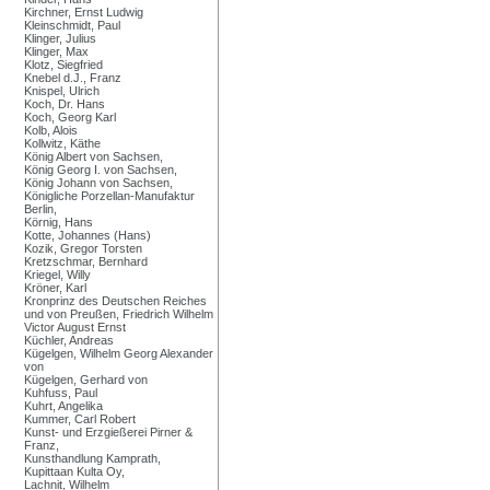
Kirchner, Ernst Ludwig
Kleinschmidt, Paul
Klinger, Julius
Klinger, Max
Klotz, Siegfried
Knebel d.J., Franz
Knispel, Ulrich
Koch, Dr. Hans
Koch, Georg Karl
Kolb, Alois
Kollwitz, Käthe
König Albert von Sachsen,
König Georg I. von Sachsen,
König Johann von Sachsen,
Königliche Porzellan-Manufaktur
Berlin,
Körnig, Hans
Kotte, Johannes (Hans)
Kozik, Gregor Torsten
Kretzschmar, Bernhard
Kriegel, Willy
Kröner, Karl
Kronprinz des Deutschen Reiches
und von Preußen, Friedrich Wilhelm
Victor August Ernst
Küchler, Andreas
Kügelgen, Wilhelm Georg Alexander
von
Kügelgen, Gerhard von
Kuhfuss, Paul
Kuhrt, Angelika
Kummer, Carl Robert
Kunst- und Erzgießerei Pirner &
Franz,
Kunsthandlung Kamprath,
Kupittaan Kulta Oy,
Lachnit, Wilhelm