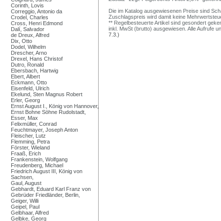
Corinth, Lovis
Die im Katalog ausgewiesenen Preise sind Schätz
Correggio, Antonio da
Zuschlagspreis wird damit keine Mehrwertsteu
Crodel, Charles
** Regelbesteuerte Artikel sind gesondert geken
Cross, Henri Edmond
inkl. MwSt (brutto) ausgewiesen. Alle Aufrufe 
Dalí, Salvador
7.3.)
de Dreux, Alfred
Dix, Otto
Dodel, Wilhelm
Drescher, Arno
Drexel, Hans Christof
Dutro, Ronald
Ebersbach, Hartwig
Ebert, Albert
Eckmann, Otto
Eisenfeld, Ulrich
Ekelund, Sten Magnus Robert
Erler, Georg
Ernst August I., König von Hannover,
Ernst Bohne Söhne Rudolstadt,
Esser, Max
Felixmüller, Conrad
Feuchtmayer, Joseph Anton
Fleischer, Lutz
Flemming, Petra
Förster, Wieland
Fraaß, Erich
Frankenstein, Wolfgang
Freudenberg, Michael
Friedrich August III, König von
Sachsen,
Gaul, August
Gebhardt, Eduard Karl Franz von
Gebrüder Friedländer, Berlin,
Geiger, Willi
Geipel, Paul
Gelbhaar, Alfred
Gelbke, Georg