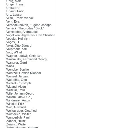
Uhlig, Max
Unger, Hans
Unoaerre,
Urlaub, Farin
Ury, Lesser
Veith, Franz Michael
Vent, Eva
Verboeckhoven, Eugène Joseph
Verrijck, Theorodus "Dirck"
Verrocchio, Andrea del
Vogel von Vogelstein, Carl Christian
Vogeler, Heinrich
Voges, H. F.
Voigt, Otto Eduard
Vollpracht, Karl
Volz, Wilhelm
Wagner, Ludwig Christian
Waldmüller, Ferdinand Georg
Wandrer, Gerd
Wanli,
Wencke, Sophie
Wentzel, Gottlob Michael
Wenzel, Jürgen
Westphal, Otto
Wetzel, Christoph
Wigand, Albert
Wilhelm, Paul
Wille, Johann Georg
William Lam & Co.,
Windmaier, Anton
Winkler, Fritz
Wolf, Gerhard
Wolfsgruber, Gottfried
Womacka, Walter
Wunderlich, Paul
Zander, Heinz
Zeising, Walter
Zeller, Magnus Herbert