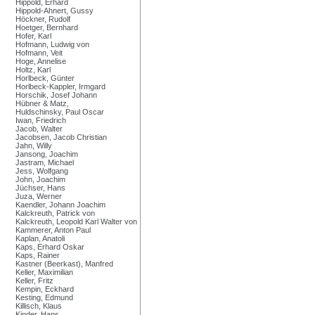
Hippold, Erhard
Hippold-Ahnert, Gussy
Höckner, Rudolf
Hoetger, Bernhard
Hofer, Karl
Hofmann, Ludwig von
Hofmann, Veit
Hoge, Annelise
Holtz, Karl
Horlbeck, Günter
Horlbeck-Kappler, Irmgard
Horschik, Josef Johann
Hübner & Matz,
Huldschinsky, Paul Oscar
Iwan, Friedrich
Jacob, Walter
Jacobsen, Jacob Christian
Jahn, Willy
Jansong, Joachim
Jastram, Michael
Jess, Wolfgang
John, Joachim
Jüchser, Hans
Juza, Werner
Kaendler, Johann Joachim
Kalckreuth, Patrick von
Kalckreuth, Leopold Karl Walter von
Kammerer, Anton Paul
Kaplan, Anatoli
Kaps, Erhard Oskar
Kaps, Rainer
Kastner (Beerkast), Manfred
Keller, Maximilian
Keller, Fritz
Kempin, Eckhard
Kesting, Edmund
Killisch, Klaus
Kinder, Hans