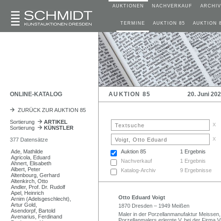
AUKTIONEN
NACHVERKAUF
ARCHIV
TERMINE
AUKTION 85
AUKTION 
ONLINE-KATALOG
AUKTION 85
20. Juni 20
ZURÜCK ZUR AUKTION 85
Sortierung
ARTIKEL
x
Sortierung
KÜNSTLER
x
377 Datensätze
Ade, Mathilde
Auktion 85
1 Ergebnis
Agricola, Eduard
Nachverkauf
1 Ergebnis
Ahnert, Elisabeth
Albert, Peter
Katalog-Archiv
9 Ergebnisse
Altenbourg, Gerhard
Altenkirch, Otto
Andler, Prof. Dr. Rudolf
Apel, Heinrich
Otto Eduard Voigt
Arnim (Adelsgeschlecht),
Artur Gold,
1870 Dresden – 1949 Meißen
Asendorpf, Bartold
Maler in der Porzellanmanufaktur Meissen, 
Avenarius, Ferdinand
Porzellanmalers erlernte V. bei der Firma 