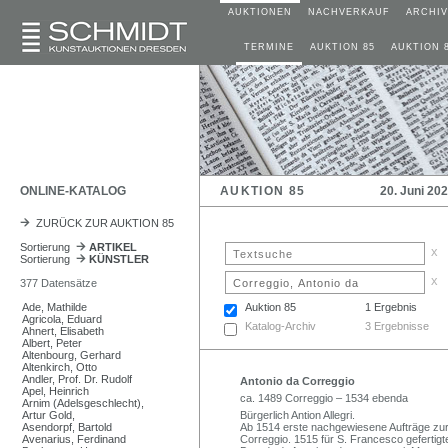
AUKTIONEN
NACHVERKAUF
ARCHIV
TERMINE
AUKTION 85
AUKTION 
ONLINE-KATALOG
AUKTION 85
20. Juni 20
ZURÜCK ZUR AUKTION 85
Sortierung
ARTIKEL
x
Sortierung
KÜNSTLER
x
377 Datensätze
Ade, Mathilde
Auktion 85
1 Ergebnis
Agricola, Eduard
Katalog-Archiv
3 Ergebnisse
Ahnert, Elisabeth
Albert, Peter
Altenbourg, Gerhard
Altenkirch, Otto
Andler, Prof. Dr. Rudolf
Antonio da Correggio
Apel, Heinrich
ca. 1489 Correggio – 1534 ebenda
Arnim (Adelsgeschlecht),
Artur Gold,
Bürgerlich Antion Allegri.
Asendorpf, Bartold
Ab 1514 erste nachgewiesene Aufträge zur
Avenarius, Ferdinand
Correggio. 1515 für S. Francesco gefertig