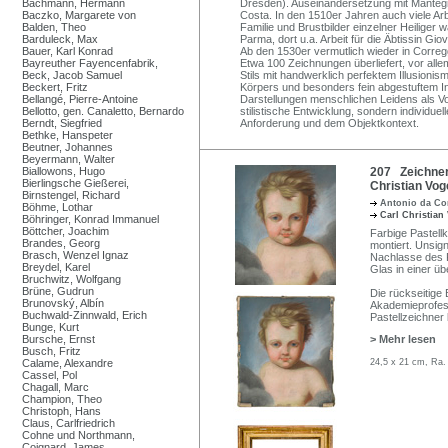
Bachmann, Hermann
Dresden). Auseinandersetzung mit Manteg
Baczko, Margarete von
Costa. In den 1510er Jahren auch viele Arb
Balden, Theo
Familie und Brustbilder einzelner Heilig
Barduleck, Max
Parma, dort u.a. Arbeit für die Äbtissin G
Bauer, Karl Konrad
Ab den 1530er vermutlich wieder in Corre
Bayreuther Fayencenfabrik,
Etwa 100 Zeichnungen überliefert, vor all
Beck, Jacob Samuel
Stils mit handwerklich perfektem Illusioni
Beckert, Fritz
Körpers und besonders fein abgestuftem In
Bellangé, Pierre-Antoine
Darstellungen menschlichen Leidens als V
Bellotto, gen. Canaletto, Bernardo
stilistische Entwicklung, sondern individue
Berndt, Siegfried
Anforderung und dem Objektkontext.
Bethke, Hanspeter
Beutner, Johannes
Beyermann, Walter
Biallowons, Hugo
207 Zeichner
Bierlingsche Gießerei,
Christian Vog
Birnstengel, Richard
Antonio da Co
Böhme, Lothar
Carl Christian
Böhringer, Konrad Immanuel
Böttcher, Joachim
Farbige Pastell
Brandes, Georg
montiert. Unsig
Brasch, Wenzel Ignaz
Nachlasse des P
Breydel, Karel
Glas in einer ü
Bruchwitz, Wolfgang
Brüne, Gudrun
Die rückseitige
Brunovský, Albín
Akademieprofess
Buchwald-Zinnwald, Erich
Pastellzeichner 
Bunge, Kurt
Bursche, Ernst
> Mehr lesen
Busch, Fritz
Calame, Alexandre
24,5 x 21 cm, Ra.
Cassel, Pol
Chagall, Marc
Champion, Theo
Christoph, Hans
Claus, Carlfriedrich
Cohne und Northmann,
Coignard, James