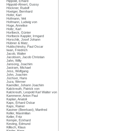
Hippold, Erhard
Hippold-Ahnert, Gussy
Höckner, Rudolf
Hoetger, Bernhard
Hofer, Karl
Hofmann, Veit
Hofmann, Ludwig von
Hoge, Annelise
Holtz, Karl
Horlbeck, Günter
Horlbeck-Kappler, Irmgard
Horschik, Josef Johann
Hübner & Matz,
Huldschinsky, Paul Oscar
Iwan, Friedrich
Jacob, Walter
Jacobsen, Jacob Christian
Jahn, Willy
Jansong, Joachim
Jastram, Michael
Jess, Wolfgang
John, Joachim
Jüchser, Hans
Juza, Werner
Kaendler, Johann Joachim
Kalckreuth, Patrick von
Kalckreuth, Leopold Karl Walter von
Kammerer, Anton Paul
Kaplan, Anatoli
Kaps, Erhard Oskar
Kaps, Rainer
Kastner (Beerkast), Manfred
Keller, Maximilian
Keller, Fritz
Kempin, Eckhard
Kesting, Edmund
Killisch, Klaus
Kinder, Hans