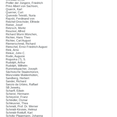
Preller der Jüngere, Friedrich
Prinz Albert von Sachsen,
Quarck, Karl
Querner, Curt
Quevedo Teixidó, Nuria
Rayski, Ferdinand von
Reichel-Drechsler, Elfriede
Reiner, Josef
Retzsch, Moritz
Reucker, Alfred
Richard Wurm München,
Richter, Hans Theo
Richter, Carl August
Riemerschmid, Richard
Rietschel, Ernst Friedrich August
Rink, Arno
Rinker, John C.
Rodin, Auguste
Roguska (?), S.
Rudolph, Arthur
Rudolph, Wilhelm
Rummelspacher, Joseph
Sächsische Staatsmünze,
Münzstätte Muldenhütten,
Sandberg, Herbert
Sander, Richard
Sanzio da Urbino, Raffael
SB Jewelry,
Scharff, Edwin
Scherer, Hermann
Scheyerer, Franz
Schindler, Osmar
Schleusner, Thea
Schmidt, Prof. Dr. Werner
Schmidt-Kirstein, Helmut
Schmidt-Rottluff, Karl
Scholtz-Plagemann, Johanna