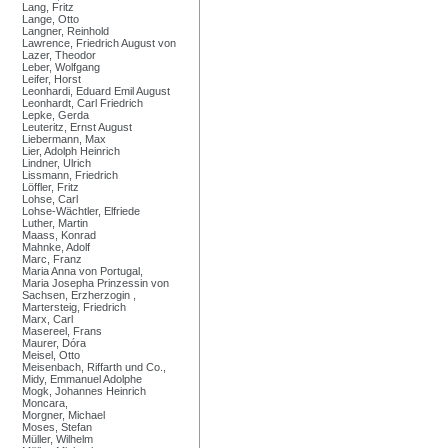
Lang, Fritz
Lange, Otto
Langner, Reinhold
Lawrence, Friedrich August von
Lazer, Theodor
Leber, Wolfgang
Leifer, Horst
Leonhardi, Eduard Emil August
Leonhardt, Carl Friedrich
Lepke, Gerda
Leuteritz, Ernst August
Liebermann, Max
Lier, Adolph Heinrich
Lindner, Ulrich
Lissmann, Friedrich
Löffler, Fritz
Lohse, Carl
Lohse-Wächtler, Elfriede
Luther, Martin
Maass, Konrad
Mahnke, Adolf
Marc, Franz
Maria Anna von Portugal,
Maria Josepha Prinzessin von
Sachsen, Erzherzogin ,
Martersteig, Friedrich
Marx, Carl
Masereel, Frans
Maurer, Dóra
Meisel, Otto
Meisenbach, Riffarth und Co.,
Midy, Emmanuel Adolphe
Mogk, Johannes Heinrich
Moncara,
Morgner, Michael
Moses, Stefan
Müller, Wilhelm