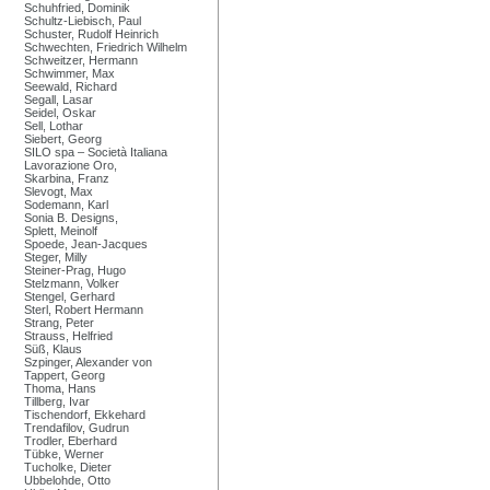
Schuhfried, Dominik
Schultz-Liebisch, Paul
Schuster, Rudolf Heinrich
Schwechten, Friedrich Wilhelm
Schweitzer, Hermann
Schwimmer, Max
Seewald, Richard
Segall, Lasar
Seidel, Oskar
Sell, Lothar
Siebert, Georg
SILO spa – Società Italiana
Lavorazione Oro,
Skarbina, Franz
Slevogt, Max
Sodemann, Karl
Sonia B. Designs,
Splett, Meinolf
Spoede, Jean-Jacques
Steger, Milly
Steiner-Prag, Hugo
Stelzmann, Volker
Stengel, Gerhard
Sterl, Robert Hermann
Strang, Peter
Strauss, Helfried
Süß, Klaus
Szpinger, Alexander von
Tappert, Georg
Thoma, Hans
Tillberg, Ivar
Tischendorf, Ekkehard
Trendafilov, Gudrun
Trodler, Eberhard
Tübke, Werner
Tucholke, Dieter
Ubbelohde, Otto