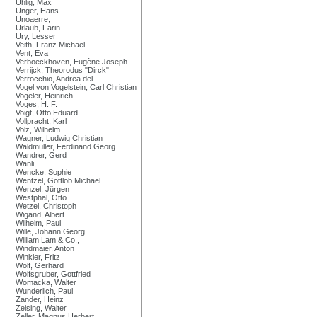
Uhlig, Max
Unger, Hans
Unoaerre,
Urlaub, Farin
Ury, Lesser
Veith, Franz Michael
Vent, Eva
Verboeckhoven, Eugène Joseph
Verrijck, Theorodus "Dirck"
Verrocchio, Andrea del
Vogel von Vogelstein, Carl Christian
Vogeler, Heinrich
Voges, H. F.
Voigt, Otto Eduard
Vollpracht, Karl
Volz, Wilhelm
Wagner, Ludwig Christian
Waldmüller, Ferdinand Georg
Wandrer, Gerd
Wanli,
Wencke, Sophie
Wentzel, Gottlob Michael
Wenzel, Jürgen
Westphal, Otto
Wetzel, Christoph
Wigand, Albert
Wilhelm, Paul
Wille, Johann Georg
William Lam & Co.,
Windmaier, Anton
Winkler, Fritz
Wolf, Gerhard
Wolfsgruber, Gottfried
Womacka, Walter
Wunderlich, Paul
Zander, Heinz
Zeising, Walter
Zeller, Magnus Herbert