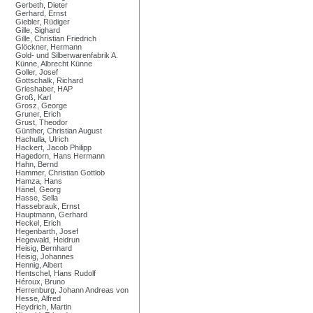
Gerbeth, Dieter
Gerhard, Ernst
Giebler, Rüdiger
Gille, Sighard
Gille, Christian Friedrich
Glöckner, Hermann
Gold- und Silberwarenfabrik A.
Künne, Albrecht Künne
Goller, Josef
Gottschalk, Richard
Grieshaber, HAP
Groß, Karl
Grosz, George
Gruner, Erich
Grust, Theodor
Günther, Christian August
Hachulla, Ulrich
Hackert, Jacob Philipp
Hagedorn, Hans Hermann
Hahn, Bernd
Hammer, Christian Gottlob
Hamza, Hans
Hänel, Georg
Hasse, Sella
Hassebrauk, Ernst
Hauptmann, Gerhard
Heckel, Erich
Hegenbarth, Josef
Hegewald, Heidrun
Heisig, Bernhard
Heisig, Johannes
Hennig, Albert
Hentschel, Hans Rudolf
Héroux, Bruno
Herrenburg, Johann Andreas von
Hesse, Alfred
Heydrich, Martin