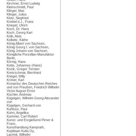
Kirchner, Ernst Ludwig
Kleinschmidt, Paul
Klinger, Max
Klinger, Julius
Klotz, Siegfried
Knebel d.J., Franz
Knispel, Ulrich
Koch, Dr. Hans
Koch, Georg Karl
Kolb, Alois
Kollwitz, Käthe
König Albert von Sachsen,
König Georg I. von Sachsen,
König Johann von Sachsen,
Königliche Porzellan-Manufaktur
Berlin,
Körnig, Hans
Kotte, Johannes (Hans)
Kozik, Gregor Torsten
Kretzschmar, Bernhard
Kriegel, Willy
Kröner, Karl
Kronprinz des Deutschen Reiches
und von Preußen, Friedrich Wilhelm
Victor August Ernst
Küchler, Andreas
Kügelgen, Wilhelm Georg Alexander
von
Kügelgen, Gerhard von
Kuhfuss, Paul
Kuhrt, Angelika
Kummer, Carl Robert
Kunst- und Erzgießerei Pirner &
Franz,
Kunsthandlung Kamprath,
Kupittaan Kulta Oy,
Lachnit, Wilhelm