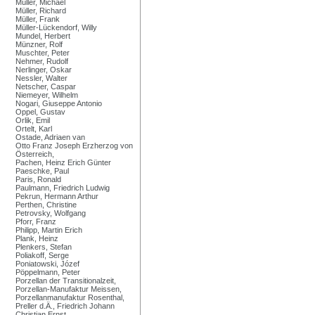
Müller, Michael
Müller, Richard
Müller, Frank
Müller-Lückendorf, Willy
Mundel, Herbert
Münzner, Rolf
Muschter, Peter
Nehmer, Rudolf
Nerlinger, Oskar
Nessler, Walter
Netscher, Caspar
Niemeyer, Wilhelm
Nogari, Giuseppe Antonio
Oppel, Gustav
Orlik, Emil
Ortelt, Karl
Ostade, Adriaen van
Otto Franz Joseph Erzherzog von
Österreich,
Pachen, Heinz Erich Günter
Paeschke, Paul
Paris, Ronald
Paulmann, Friedrich Ludwig
Pekrun, Hermann Arthur
Perthen, Christine
Petrovsky, Wolfgang
Pforr, Franz
Philipp, Martin Erich
Plank, Heinz
Plenkers, Stefan
Poliakoff, Serge
Poniatowski, Józef
Pöppelmann, Peter
Porzellan der Transitionalzeit,
Porzellan-Manufaktur Meissen,
Porzellanmanufaktur Rosenthal,
Preller d.Ä., Friedrich Johann
Christian Ernst