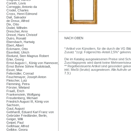
Corinth, Lovis
Correggio, Antonio da
Crodel, Charles
Cross, Henri Edmond
Dalí, Salvador
de Dreux, Alfred
Dix, Otto
Dodel, Wilhelm
Drescher, Arno
Drexel, Hans Christof
NACH OBEN
Dutro, Ronald
Ebersbach, Hartwig
Ebert, Albert
* Artikel von Künstlern, für die durch die VG 
Eckmann, Otto
Zusatz "zzgl. Folgerechts-Anteil 2,5%" gekenn
Eisenfeld, Ulrich
Ekelund, Sten Magnus Robert
Die im Katalog ausgewiesenen Preise sind Schätz
Erler, Georg
Zuschlagspreis wird damit keine Mehrwertsteu
Ernst August I., König von Hannover,
** Regelbesteuerte Artikel sind gesondert geken
Ernst Bohne Söhne Rudolstadt,
inkl. MwSt (brutto) ausgewiesen. Alle Aufrufe 
Esser, Max
7.3.)
Felixmüller, Conrad
Feuchtmayer, Joseph Anton
Fleischer, Lutz
Flemming, Petra
Förster, Wieland
Fraaß, Erich
Frankenstein, Wolfgang
Freudenberg, Michael
Friedrich August III, König von
Sachsen,
Gaul, August
Gebhardt, Eduard Karl Franz von
Gebrüder Friedländer, Berlin,
Geiger, Willi
Geipel, Paul
Gelbhaar, Alfred
Gelbke, Georg