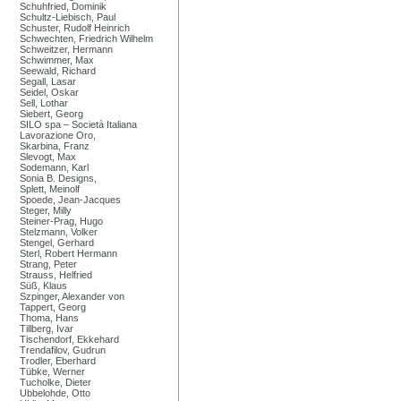
Schuhfried, Dominik
Schultz-Liebisch, Paul
Schuster, Rudolf Heinrich
Schwechten, Friedrich Wilhelm
Schweitzer, Hermann
Schwimmer, Max
Seewald, Richard
Segall, Lasar
Seidel, Oskar
Sell, Lothar
Siebert, Georg
SILO spa – Società Italiana
Lavorazione Oro,
Skarbina, Franz
Slevogt, Max
Sodemann, Karl
Sonia B. Designs,
Splett, Meinolf
Spoede, Jean-Jacques
Steger, Milly
Steiner-Prag, Hugo
Stelzmann, Volker
Stengel, Gerhard
Sterl, Robert Hermann
Strang, Peter
Strauss, Helfried
Süß, Klaus
Szpinger, Alexander von
Tappert, Georg
Thoma, Hans
Tillberg, Ivar
Tischendorf, Ekkehard
Trendafilov, Gudrun
Trodler, Eberhard
Tübke, Werner
Tucholke, Dieter
Ubbelohde, Otto