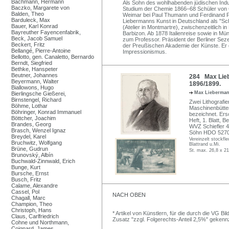
Bachmann, Hermann
Als Sohn des wohlhabenden jüdischen Indus
Baczko, Margarete von
Studium der Chemie 1866–68 Schüler von C
Balden, Theo
Weimar bei Paul Thumann und Ferdinand P
Barduleck, Max
Liebermanns Kunst in Deutschland als "Schm
Bauer, Karl Konrad
(Atelier in Montmartre), zwischenzeitlich i
Bayreuther Fayencenfabrik,
Barbizon. Ab 1878 Italienreise sowie in Mün
Beck, Jacob Samuel
zum Professor. Präsident der Berliner Sez
Beckert, Fritz
der Preußischen Akademie der Künste. Er g
Bellangé, Pierre-Antoine
Impressionismus.
Bellotto, gen. Canaletto, Bernardo
Berndt, Siegfried
Bethke, Hanspeter
Beutner, Johannes
284 Max Lieb
Beyermann, Walter
1896/1899.
Biallowons, Hugo
Max Lieberma
Bierlingsche Gießerei,
Birnstengel, Richard
Zwei Lithografi
Böhme, Lothar
Maschinenbütten.
Böhringer, Konrad Immanuel
bezeichnet. Ersc
Böttcher, Joachim
Heft, 1. Blatt, B
Brandes, Georg
WVZ Schiefler 42
Brasch, Wenzel Ignaz
Söhn HDO 5270
Breydel, Karel
Vereinzelt stockfl
Bruchwitz, Wolfgang
Blattrand u.Mi.
Brüne, Gudrun
St. max. 26,8 x 21
Brunovský, Albín
Buchwald-Zinnwald, Erich
Bunge, Kurt
Bursche, Ernst
Busch, Fritz
Calame, Alexandre
Cassel, Pol
NACH OBEN
Chagall, Marc
Champion, Theo
Christoph, Hans
* Artikel von Künstlern, für die durch die VG 
Claus, Carlfriedrich
Zusatz "zzgl. Folgerechts-Anteil 2,5%" gekenn
Cohne und Northmann,
Coignard, James