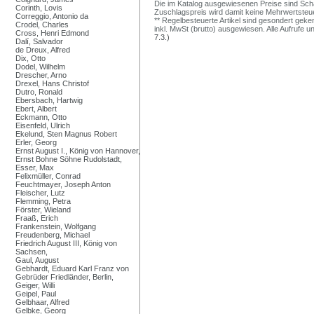
Die im Katalog ausgewiesenen Preise sind Schätz
Corinth, Lovis
Zuschlagspreis wird damit keine Mehrwertsteu
Correggio, Antonio da
** Regelbesteuerte Artikel sind gesondert geken
Crodel, Charles
inkl. MwSt (brutto) ausgewiesen. Alle Aufrufe 
Cross, Henri Edmond
7.3.)
Dalí, Salvador
de Dreux, Alfred
Dix, Otto
Dodel, Wilhelm
Drescher, Arno
Drexel, Hans Christof
Dutro, Ronald
Ebersbach, Hartwig
Ebert, Albert
Eckmann, Otto
Eisenfeld, Ulrich
Ekelund, Sten Magnus Robert
Erler, Georg
Ernst August I., König von Hannover,
Ernst Bohne Söhne Rudolstadt,
Esser, Max
Felixmüller, Conrad
Feuchtmayer, Joseph Anton
Fleischer, Lutz
Flemming, Petra
Förster, Wieland
Fraaß, Erich
Frankenstein, Wolfgang
Freudenberg, Michael
Friedrich August III, König von
Sachsen,
Gaul, August
Gebhardt, Eduard Karl Franz von
Gebrüder Friedländer, Berlin,
Geiger, Willi
Geipel, Paul
Gelbhaar, Alfred
Gelbke, Georg