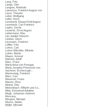
Lang, Fritz
Lange, Otto
Langner, Reinhold
Lawrence, Friedrich August von
Lazer, Theodor
Leber, Wolfgang
Leifer, Horst
Leonhardi, Eduard Emil August
Leonhardt, Carl Friedrich
Lepke, Gerda
Leuteritz, Ernst August
Liebermann, Max
Lier, Adolph Heinrich
Lindner, Ulrich
Lissmann, Friedrich
Löffler, Fritz
Lohse, Carl
Lohse-Wächtler, Elfriede
Luther, Martin
Maass, Konrad
Mahnke, Adolf
Marc, Franz
Maria Anna von Portugal,
Maria Josepha Prinzessin von
Sachsen, Erzherzogin ,
Martersteig, Friedrich
Marx, Carl
Masereel, Frans
Maurer, Dóra
Meisel, Otto
Meisenbach, Riffarth und Co.,
Midy, Emmanuel Adolphe
Mogk, Johannes Heinrich
Moncara,
Morgner, Michael
Moses, Stefan
Müller, Michael