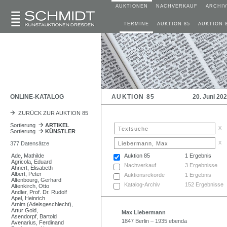
AUKTIONEN
NACHVERKAUF
ARCHIV
TERMINE
AUKTION 85
AUKTION 
ONLINE-KATALOG
AUKTION 85
20. Juni 20
ZURÜCK ZUR AUKTION 85
Sortierung
ARTIKEL
x
Sortierung
KÜNSTLER
x
377 Datensätze
Ade, Mathilde
Auktion 85
1 Ergebnis
Agricola, Eduard
Nachverkauf
3 Ergebnisse
Ahnert, Elisabeth
Albert, Peter
Auktionsrekorde
1 Ergebnis
Altenbourg, Gerhard
Katalog-Archiv
152 Ergebnisse
Altenkirch, Otto
Andler, Prof. Dr. Rudolf
Apel, Heinrich
Arnim (Adelsgeschlecht),
Artur Gold,
Max Liebermann
Asendorpf, Bartold
1847 Berlin – 1935 ebenda
Avenarius, Ferdinand