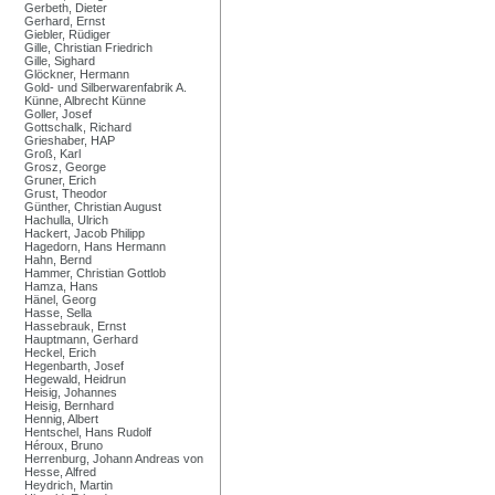
Gerbeth, Dieter
Gerhard, Ernst
Giebler, Rüdiger
Gille, Christian Friedrich
Gille, Sighard
Glöckner, Hermann
Gold- und Silberwarenfabrik A.
Künne, Albrecht Künne
Goller, Josef
Gottschalk, Richard
Grieshaber, HAP
Groß, Karl
Grosz, George
Gruner, Erich
Grust, Theodor
Günther, Christian August
Hachulla, Ulrich
Hackert, Jacob Philipp
Hagedorn, Hans Hermann
Hahn, Bernd
Hammer, Christian Gottlob
Hamza, Hans
Hänel, Georg
Hasse, Sella
Hassebrauk, Ernst
Hauptmann, Gerhard
Heckel, Erich
Hegenbarth, Josef
Hegewald, Heidrun
Heisig, Johannes
Heisig, Bernhard
Hennig, Albert
Hentschel, Hans Rudolf
Héroux, Bruno
Herrenburg, Johann Andreas von
Hesse, Alfred
Heydrich, Martin