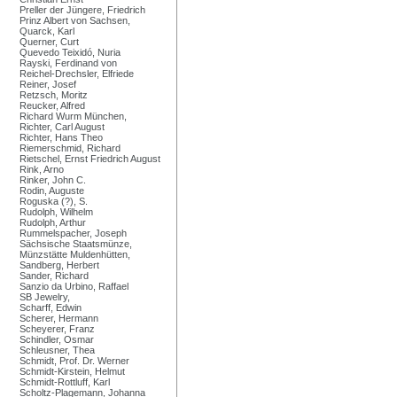
Preller der Jüngere, Friedrich
Prinz Albert von Sachsen,
Quarck, Karl
Querner, Curt
Quevedo Teixidó, Nuria
Rayski, Ferdinand von
Reichel-Drechsler, Elfriede
Reiner, Josef
Retzsch, Moritz
Reucker, Alfred
Richard Wurm München,
Richter, Carl August
Richter, Hans Theo
Riemerschmid, Richard
Rietschel, Ernst Friedrich August
Rink, Arno
Rinker, John C.
Rodin, Auguste
Roguska (?), S.
Rudolph, Wilhelm
Rudolph, Arthur
Rummelspacher, Joseph
Sächsische Staatsmünze,
Münzstätte Muldenhütten,
Sandberg, Herbert
Sander, Richard
Sanzio da Urbino, Raffael
SB Jewelry,
Scharff, Edwin
Scherer, Hermann
Scheyerer, Franz
Schindler, Osmar
Schleusner, Thea
Schmidt, Prof. Dr. Werner
Schmidt-Kirstein, Helmut
Schmidt-Rottluff, Karl
Scholtz-Plagemann, Johanna