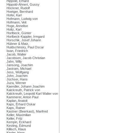
Hippold, Erhard
Hippold-Ahnert, Gussy
Höckner, Rudolf
Hoetger, Bernhard
Hofer, Karl
Hofmann, Ludwig von
Hofmann, Veit
Hoge, Annelise
Holtz, Karl
Horlbeck, Günter
Horlbeck-Kappler, Irmgard
Horschik, Josef Johann
Hübner & Matz,
Huldschinsky, Paul Oscar
Iwan, Friedrich
Jacob, Walter
Jacobsen, Jacob Christian
Jahn, Willy
Jansong, Joachim
Jastram, Michael
Jess, Wolfgang
John, Joachim
Jüchser, Hans
Juza, Werner
Kaendler, Johann Joachim
Kalckreuth, Patrick von
Kalckreuth, Leopold Karl Walter von
Kammerer, Anton Paul
Kaplan, Anatoli
Kaps, Erhard Oskar
Kaps, Rainer
Kastner (Beerkast), Manfred
Keller, Maximilian
Keller, Fritz
Kempin, Eckhard
Kesting, Edmund
Killisch, Klaus
Kinder, Hans