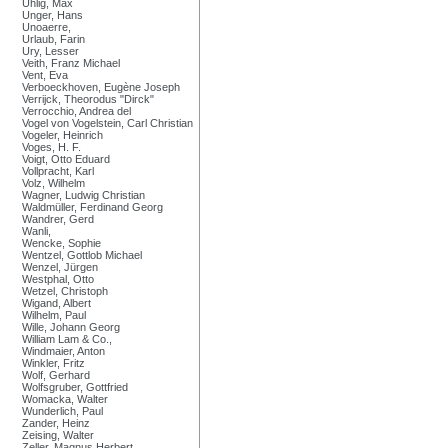
Uhlig, Max
Unger, Hans
Unoaerre,
Urlaub, Farin
Ury, Lesser
Veith, Franz Michael
Vent, Eva
Verboeckhoven, Eugène Joseph
Verrijck, Theorodus "Dirck"
Verrocchio, Andrea del
Vogel von Vogelstein, Carl Christian
Vogeler, Heinrich
Voges, H. F.
Voigt, Otto Eduard
Vollpracht, Karl
Volz, Wilhelm
Wagner, Ludwig Christian
Waldmüller, Ferdinand Georg
Wandrer, Gerd
Wanli,
Wencke, Sophie
Wentzel, Gottlob Michael
Wenzel, Jürgen
Westphal, Otto
Wetzel, Christoph
Wigand, Albert
Wilhelm, Paul
Wille, Johann Georg
William Lam & Co.,
Windmaier, Anton
Winkler, Fritz
Wolf, Gerhard
Wolfsgruber, Gottfried
Womacka, Walter
Wunderlich, Paul
Zander, Heinz
Zeising, Walter
Zeller, Magnus Herbert