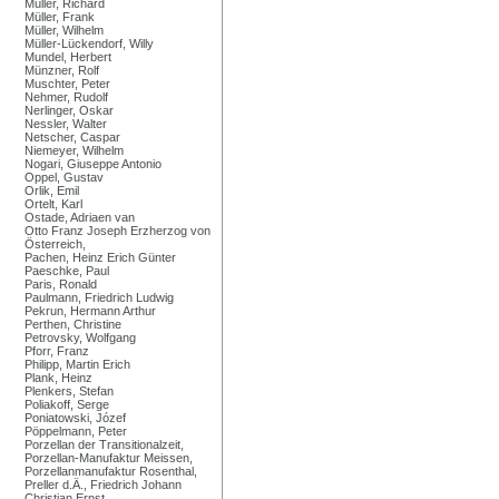
Müller, Richard
Müller, Frank
Müller, Wilhelm
Müller-Lückendorf, Willy
Mundel, Herbert
Münzner, Rolf
Muschter, Peter
Nehmer, Rudolf
Nerlinger, Oskar
Nessler, Walter
Netscher, Caspar
Niemeyer, Wilhelm
Nogari, Giuseppe Antonio
Oppel, Gustav
Orlik, Emil
Ortelt, Karl
Ostade, Adriaen van
Otto Franz Joseph Erzherzog von
Österreich,
Pachen, Heinz Erich Günter
Paeschke, Paul
Paris, Ronald
Paulmann, Friedrich Ludwig
Pekrun, Hermann Arthur
Perthen, Christine
Petrovsky, Wolfgang
Pforr, Franz
Philipp, Martin Erich
Plank, Heinz
Plenkers, Stefan
Poliakoff, Serge
Poniatowski, Józef
Pöppelmann, Peter
Porzellan der Transitionalzeit,
Porzellan-Manufaktur Meissen,
Porzellanmanufaktur Rosenthal,
Preller d.Ä., Friedrich Johann
Christian Ernst