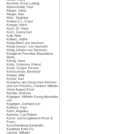
Kirchner, Ernst Ludwig
Kleinschmidt, Paul
Klinger, Julius
Klinger, Max
Klotz, Siegfried
Knebel d.J., Franz
Knispel, Ulrich
Koch, Dr. Hans
Koch, Georg Karl
Kolb, Alois
Kollwitz, Käthe
König Albert von Sachsen,
König Georg I. von Sachsen,
König Johann von Sachsen,
Königliche Porzellan-Manufaktur
Berlin,
Körnig, Hans
Kotte, Johannes (Hans)
Kozik, Gregor Torsten
Kretzschmar, Bernhard
Kriegel, Willy
Kröner, Karl
Kronprinz des Deutschen Reiches
und von Preußen, Friedrich Wilhelm
Victor August Ernst
Küchler, Andreas
Kügelgen, Wilhelm Georg Alexander
von
Kügelgen, Gerhard von
Kuhfuss, Paul
Kuhrt, Angelika
Kummer, Carl Robert
Kunst- und Erzgießerei Pirner &
Franz,
Kunsthandlung Kamprath,
Kupittaan Kulta Oy,
Lachnit, Wilhelm