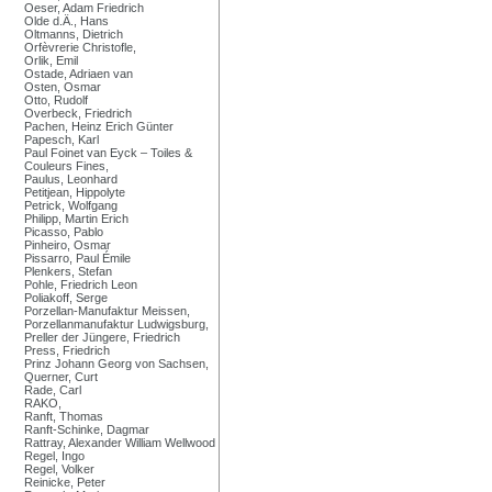
Oeser, Adam Friedrich
Olde d.Ä., Hans
Oltmanns, Dietrich
Orfèvrerie Christofle,
Orlik, Emil
Ostade, Adriaen van
Osten, Osmar
Otto, Rudolf
Overbeck, Friedrich
Pachen, Heinz Erich Günter
Papesch, Karl
Paul Foinet van Eyck – Toiles &
Couleurs Fines,
Paulus, Leonhard
Petitjean, Hippolyte
Petrick, Wolfgang
Philipp, Martin Erich
Picasso, Pablo
Pinheiro, Osmar
Pissarro, Paul Émile
Plenkers, Stefan
Pohle, Friedrich Leon
Poliakoff, Serge
Porzellan-Manufaktur Meissen,
Porzellanmanufaktur Ludwigsburg,
Preller der Jüngere, Friedrich
Press, Friedrich
Prinz Johann Georg von Sachsen,
Querner, Curt
Rade, Carl
RAKO,
Ranft, Thomas
Ranft-Schinke, Dagmar
Rattray, Alexander William Wellwood
Regel, Ingo
Regel, Volker
Reinicke, Peter