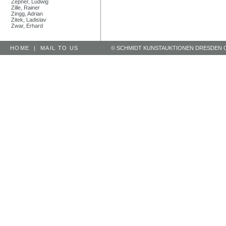
Zepner, Ludwig
Zille, Rainer
Zingg, Adrian
Zitek, Ladislav
Zwar, Erhard
HOME
|
MAIL TO US
© SCHMIDT KUNSTAUKTIONEN DRESDEN