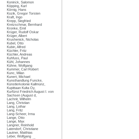
Koninck, Salomon
Köpping, Karl
Körnig, Hans
Kozik, Gregor Torsten
Kraft, Ingo
Krepp, Siegfried
Kretzschmar, Bernhard
Kronke, Emil
Krüger, Rudolf Oskar
Krüger, Albert
Krushenick, Nicholas
Kubel, Otto
Kubin, Alfred
Küchler, Fritz
Küchler, Andreas
Kuhfuss, Paul
Kühl, Johannes
Kühne, Wolfgang
Kummer, Carl Robert
Kunc, Milan
Kunert, Michael
Kunsthandlung Funcke,
Künstlerkolonie Kallmünz,
Kupittaan Kulta Oy,
Kurfürst Friedrich August I. von
Sachsen (August d,
Lachnit, Wilhelm
Lang, Christian
Lang, Lothar
Lang, Fritz
Lang-Scheer, Irma
Lange, Otto
Lange, Max
Langner, Reinhold
Latendorf, Christiane
Lautner, Matthias
Leber, Wolfgang