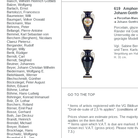
Baisch, Wilhelm Heinrich Gottlieb
Balzer, Wolfgang
Barlach, Ernst
619 Amphoren
Bartolozzi, Francesco
Johann Gottfr
Baumeister, Willi
Porzellan-Man
Baumgart, Volker Oswald
Johann Gottfri
Beckmann, Max
Behrens, Peter
Porcelain, glaze
Bellangé, Pierre-Antoine
Ränder mit Gold
Bemmel, Karl Sebastian von
Unterseitig die 
Berchem (Berghem), Nicolaes
geprägte Modell
Claesz Pietersz.
Bergander, Rudolf
Vgl.: Sabine Be
Berger, Willy
und Tiere. Karls
Berlit, Rüdiger
Vergoldung am Hal
Berndt, Carl
H. 31 cm.
Berndt, Siegfried
Beutner, Johannes
Beyer, Johann Christian Wilhelm
Biedermann, Wolfgang E.
Bielohlawek, Werner
Blechschmidt, Günther
Böckstiegel, Peter August
Böhm, Eduard
Böhme, Lothar
Böhme, Hans-Ludwig
GO TO THE TOP
Böhringer, Konrad Immanuel
Bolz, Dr. Lothar
Borchers, Roland
* Items of artists registered with the VG Bildku
Börner, Emil Paul
"Droit-de-suite of 2,5 % applies".
(conditions of
Bosse, Gerhard
Both, Jan Dircksz
Prices shown are estimate prices. The majority
Brandt, Heinrich
applies on the item itself.
Brendel, Michael
** Items upon which V.A.T. is due are marked. F
Breyer, Robert
shown incl. V.A.T. (gross price). Please note tha
Brockhage, Hans
7.3.)
Bruchwitz, Wolfgang
Brueghel d.Ä., Jan