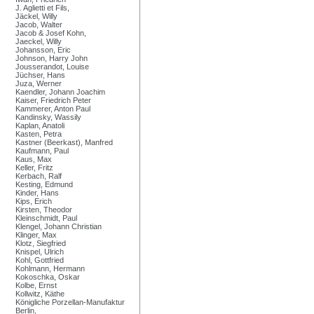
J. Aglietti et Fils,
Jäckel, Willy
Jacob, Walter
Jacob & Josef Kohn,
Jaeckel, Willy
Johansson, Eric
Johnson, Harry John
Jousserandot, Louise
Jüchser, Hans
Juza, Werner
Kaendler, Johann Joachim
Kaiser, Friedrich Peter
Kammerer, Anton Paul
Kandinsky, Wassily
Kaplan, Anatoli
Kasten, Petra
Kastner (Beerkast), Manfred
Kaufmann, Paul
Kaus, Max
Keller, Fritz
Kerbach, Ralf
Kesting, Edmund
Kinder, Hans
Kips, Erich
Kirsten, Theodor
Kleinschmidt, Paul
Klengel, Johann Christian
Klinger, Max
Klotz, Siegfried
Knispel, Ulrich
Kohl, Gottfried
Kohlmann, Hermann
Kokoschka, Oskar
Kolbe, Ernst
Kollwitz, Käthe
Königliche Porzellan-Manufaktur
Berlin,