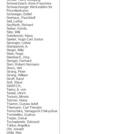
Schwarzbach, Anna Franziska
Schwarzburger Werkstätten für
Porzellankunst,
Schweiger, Detlef
Seehaus, Paul Adolf
Sell, Lothar
Seyffarth, Richard
Sieber, Gerda
Sitte, Willi
Sobolewski, Klaus
Spieler, Hugo Carl Justus
Sprenger, Lothar
Stampanoni, A.
Steger, Milly
Stein, Hugo
Steinbach, Jörg
Stengel, Gerhard
Sterl, Robert Hermann
Stoss, Veit
Strang, Peter
Strang, William
Stroff, Karel
Süß, Klaus
SWATCH,
Taiery, A. von
Tarlatt, Ulrich
Testoni, Alfredo
Tetzner, Heinz
Thamm, Gustav Adolf
Thiemann, Carl Theodor
Tomochika, Yamaguchi Chikuyôsai
Trendafilov, Gudrun
Trepte, Oskar
Tschaplowitz, Edmund
Tübke, Angelika
Uhl, Joseph
Uhlig, Max