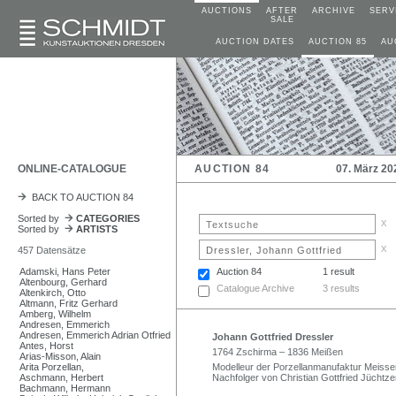
AUCTIONS
AFTER
ARCHIVE
SERV
SALE
AUCTION DATES
AUCTION 85
AU
ONLINE-CATALOGUE
AUCTION 84
07. März 20
BACK TO AUCTION 84
Sorted by
CATEGORIES
x
Sorted by
ARTISTS
x
457 Datensätze
Adamski, Hans Peter
Auction 84
1 result
Altenbourg, Gerhard
Catalogue Archive
3 results
Altenkirch, Otto
Altmann, Fritz Gerhard
Amberg, Wilhelm
Andresen, Emmerich
Andresen, Emmerich Adrian Otfried
Johann Gottfried Dressler
Antes, Horst
1764 Zschirma – 1836 Meißen
Arias-Misson, Alain
Arita Porzellan,
Modelleur der Porzellanmanufaktur Meisse
Aschmann, Herbert
Nachfolger von Christian Gottfried Jüchtze
Bachmann, Hermann