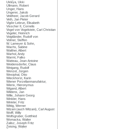
Ukleya, Ukki
Ullmann, Robert
Unger, Hans
Ungerer, Jakob
Veldheer, Jacob Gerard
Veth, Jan Pieter
Vigée-Lebrun, Elisabeth
Visscher II, Cornelis
Vogel von Vogelstein, Carl Christian
Vogeler, Heinrich
Voigtländer, Rudolf von
Volmer, Steffen
W. Lameyer & Sohn,
Wachs, Sabine
Walther, Albert
Warhol, Andy
Warmt, Falko
Watteau, Jean-Antoine
Weidensdorfer, Claus
Weigang, Rudolf
Wenzel, Jürgen
Westphal, Otto
Wieckhorst, Karin
Wiener Porzellanmanufaktur,
Wierix, Hieronymus
Wigand, Albert
Wildens, Jan
Wille, Johann Georg
Winkler, Hans
Winkler, Fritz
Wittig, Werner
Wizani (auch Witzani), Carl August
Wolff, Willy
Wolfsgruber, Gottfried
Womacka, Walter
Zalisz, Joseph Fritz
Zeising, Walter