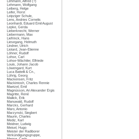
Lehmann, Alfred (?)
Lehmann, Wolfgang
Leiberg, Helge
Leifer, Horst
Leipziger Schule,
Lens, Andries Cornelis
Leonhardi, Eduard Emil August
Lepke, Gerda
Lieberknecht, Werner
Liebermann, Max
Liefrinck, Hans
Liesegang, Helmuth
Lindner, Ulrich
Liotard, Jean-Etienne
Löhner, Rudolf
Lohse, Carl
Lohse-Wächtler, Elfriede
Louis, Johann Jacob
Löwengard, Kurt
Luca Battelli & Cn.,
Lührig, Georg
Mackensen, Fritz
Mackintosh, Charles Rennie
Maetzel, Emil
Magnússon, Ari Alexander Ergis
Magritte, René
Mailick, Erik
Manuwald, Rudolf
Marcks, Gerhard
Maro, Antonio
Marzynski, Siegbert
Maurin, Charles
Mediz, Karl
Meidner, Ludwig
Meisel, Hugo
Meister der Radiborer
Verkündigungsgruppe,
Mense, Carlo