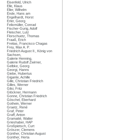
Eisenfeld, Ulrich
Elle, Klaus
Eller, Wilhelm
Ende, Hans am
Engelhardt, Horst
Erler, Georg
Felixmüller, Conrad
Fischer-Gurig, Adolf
Fleischer, Lutz
Florschuetz, Thomas
Fraaß, Erich
Freitas, Francisco Chagas
Frey, Max A. P.
Friedrich August II., König von
Sachsen,
Galerie Henning,
Galerie Rudolf Zwirner,
Gelbke, Georg
Georgi, Hanns
Giebe, Hubertus
Gigante, Achille
Gille, Christian Friedrich
Gilles, Werner
Gilsi, Fritz
Glöckner, Hermann
Gonne, Christian Friedrich
Göschel, Eberhard
Gothein, Werner
Graetz, René
Graf, Peter
Graff, Anton
Gramatté, Walter
Grieshaber, HAP
Großpietsch, Curt
Gröszer, Clemens
Günther, Christian August
Günther, Herta