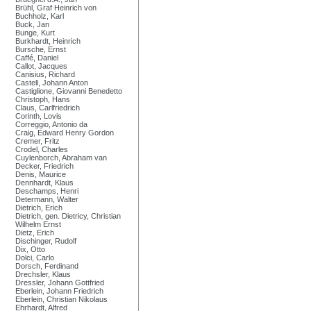
Brühl, Graf Heinrich von
Buchholz, Karl
Buck, Jan
Bunge, Kurt
Burkhardt, Heinrich
Bursche, Ernst
Caffé, Daniel
Callot, Jacques
Canisius, Richard
Castell, Johann Anton
Castiglione, Giovanni Benedetto
Christoph, Hans
Claus, Carlfriedrich
Corinth, Lovis
Correggio, Antonio da
Craig, Edward Henry Gordon
Cremer, Fritz
Crodel, Charles
Cuylenborch, Abraham van
Decker, Friedrich
Denis, Maurice
Dennhardt, Klaus
Deschamps, Henri
Determann, Walter
Dietrich, Erich
Dietrich, gen. Dietricy, Christian
Wilhelm Ernst
Dietz, Erich
Dischinger, Rudolf
Dix, Otto
Dolci, Carlo
Dorsch, Ferdinand
Drechsler, Klaus
Dressler, Johann Gottfried
Eberlein, Johann Friedrich
Eberlein, Christian Nikolaus
Ehrhardt, Alfred