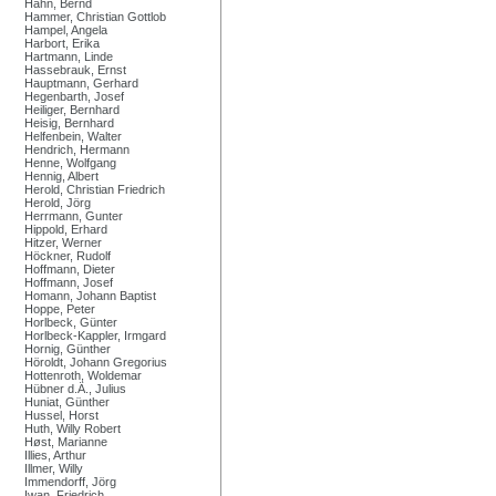
Hahn, Bernd
Hammer, Christian Gottlob
Hampel, Angela
Harbort, Erika
Hartmann, Linde
Hassebrauk, Ernst
Hauptmann, Gerhard
Hegenbarth, Josef
Heiliger, Bernhard
Heisig, Bernhard
Helfenbein, Walter
Hendrich, Hermann
Henne, Wolfgang
Hennig, Albert
Herold, Christian Friedrich
Herold, Jörg
Herrmann, Gunter
Hippold, Erhard
Hitzer, Werner
Höckner, Rudolf
Hoffmann, Dieter
Hoffmann, Josef
Homann, Johann Baptist
Hoppe, Peter
Horlbeck, Günter
Horlbeck-Kappler, Irmgard
Hornig, Günther
Höroldt, Johann Gregorius
Hottenroth, Woldemar
Hübner d.Ä., Julius
Huniat, Günther
Hussel, Horst
Huth, Willy Robert
Høst, Marianne
Illies, Arthur
Illmer, Willy
Immendorff, Jörg
Iwan, Friedrich