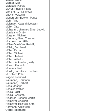
Merker, Max
Metzkes, Harald
Meyer, Friedrich Elias
Mieris d.Ä., Frans van
Milovic, Vukasin
Modersohn-Becker, Paula
Mohr, Arno
Molenaer, Klaes (Nicolaes)
Möller, Otto
Molzahn, Johannes Ernst Ludwig
Montblanc GmbH,
Morgner, Michael
Mörstedt, Alfred Traugott
Mostaert d.Ä., Gillis
Mühle-Glashütte GmbH,
Mühlig, Bernhard
Müller, Richard
Müller, Michael
Müller, Herbert
Müller, Wilhelm
Müller-Lückendorf, Willy
Münter, Gabriele
Münzner, Rolf
Murillo, Bartolomé Esteban
Muschter, Peter
Nägele, Reinhold
Naumann, Hermann
Naumann, Herbert
Nees, Joseph
Nessler, Walter
Nicolai, Olaf
Nicolai, Carsten
Niederée, Johann Martin
Niemeyer, Adelbert
Niemeyer-Holstein, Otto
Normann, Adelsteen
Oertel, Eberhard