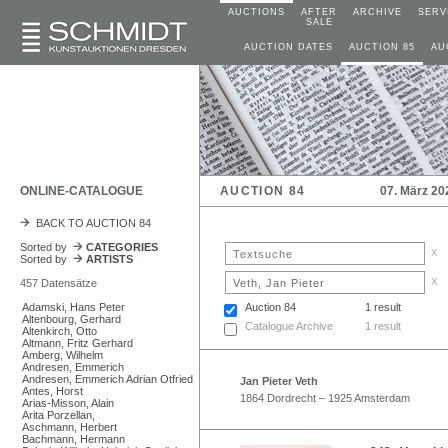
AUCTIONS
AFTER
ARCHIVE
SERV
SALE
AUCTION DATES
AUCTION 85
AU
ONLINE-CATALOGUE
AUCTION 84
07. März 20
BACK TO AUCTION 84
Sorted by
CATEGORIES
x
Sorted by
ARTISTS
x
457 Datensätze
Adamski, Hans Peter
Auction 84
1 result
Altenbourg, Gerhard
Catalogue Archive
1 result
Altenkirch, Otto
Altmann, Fritz Gerhard
Amberg, Wilhelm
Andresen, Emmerich
Andresen, Emmerich Adrian Otfried
Jan Pieter Veth
Antes, Horst
1864 Dordrecht – 1925 Amsterdam
Arias-Misson, Alain
Arita Porzellan,
Aschmann, Herbert
Bachmann, Hermann