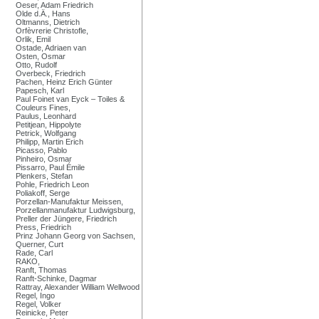
Oeser, Adam Friedrich
Olde d.Ä., Hans
Oltmanns, Dietrich
Orfèvrerie Christofle,
Orlik, Emil
Ostade, Adriaen van
Osten, Osmar
Otto, Rudolf
Overbeck, Friedrich
Pachen, Heinz Erich Günter
Papesch, Karl
Paul Foinet van Eyck – Toiles &
Couleurs Fines,
Paulus, Leonhard
Petitjean, Hippolyte
Petrick, Wolfgang
Philipp, Martin Erich
Picasso, Pablo
Pinheiro, Osmar
Pissarro, Paul Émile
Plenkers, Stefan
Pohle, Friedrich Leon
Poliakoff, Serge
Porzellan-Manufaktur Meissen,
Porzellanmanufaktur Ludwigsburg,
Preller der Jüngere, Friedrich
Press, Friedrich
Prinz Johann Georg von Sachsen,
Querner, Curt
Rade, Carl
RAKO,
Ranft, Thomas
Ranft-Schinke, Dagmar
Rattray, Alexander William Wellwood
Regel, Ingo
Regel, Volker
Reinicke, Peter