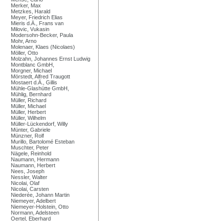
Merker, Max
Metzkes, Harald
Meyer, Friedrich Elias
Mieris d.Ä., Frans van
Milovic, Vukasin
Modersohn-Becker, Paula
Mohr, Arno
Molenaer, Klaes (Nicolaes)
Möller, Otto
Molzahn, Johannes Ernst Ludwig
Montblanc GmbH,
Morgner, Michael
Mörstedt, Alfred Traugott
Mostaert d.Ä., Gillis
Mühle-Glashütte GmbH,
Mühlig, Bernhard
Müller, Richard
Müller, Michael
Müller, Herbert
Müller, Wilhelm
Müller-Lückendorf, Willy
Münter, Gabriele
Münzner, Rolf
Murillo, Bartolomé Esteban
Muschter, Peter
Nägele, Reinhold
Naumann, Hermann
Naumann, Herbert
Nees, Joseph
Nessler, Walter
Nicolai, Olaf
Nicolai, Carsten
Niederée, Johann Martin
Niemeyer, Adelbert
Niemeyer-Holstein, Otto
Normann, Adelsteen
Oertel, Eberhard