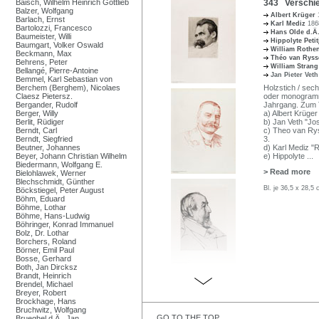
Baisch, Wilhelm Heinrich Gottlieb
343 Verschie
Balzer, Wolfgang
Albert Krüger
Barlach, Ernst
Karl Mediz
186
Bartolozzi, Francesco
Hans Olde d.Ä
Baumeister, Willi
Hippolyte Peti
Baumgart, Volker Oswald
William Rothe
Beckmann, Max
Théo van Rys
Behrens, Peter
William Stran
Bellangé, Pierre-Antoine
Jan Pieter Vet
Bemmel, Karl Sebastian von
Berchem (Berghem), Nicolaes
Holzstich / sech
Claesz Pietersz.
oder monogrammi
Bergander, Rudolf
Jahrgang. Zum T
Berger, Willy
a) Albert Krüge
Berlit, Rüdiger
b) Jan Veth "Jo
Berndt, Carl
c) Theo van Ry
Berndt, Siegfried
3.
Beutner, Johannes
d) Karl Mediz "
Beyer, Johann Christian Wilhelm
e) Hippolyte
...
Biedermann, Wolfgang E.
> Read more
Bielohlawek, Werner
Blechschmidt, Günther
Bl. je 36,5 x 28,5 
Böckstiegel, Peter August
Böhm, Eduard
Böhme, Lothar
Böhme, Hans-Ludwig
Böhringer, Konrad Immanuel
Bolz, Dr. Lothar
Borchers, Roland
Börner, Emil Paul
Bosse, Gerhard
Both, Jan Dircksz
Brandt, Heinrich
Brendel, Michael
Breyer, Robert
Brockhage, Hans
Bruchwitz, Wolfgang
GO TO THE TOP
Brueghel d.Ä., Jan