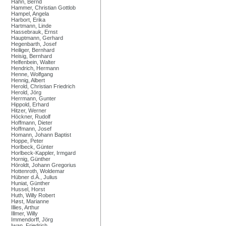
Hahn, Bernd
Hammer, Christian Gottlob
Hampel, Angela
Harbort, Erika
Hartmann, Linde
Hassebrauk, Ernst
Hauptmann, Gerhard
Hegenbarth, Josef
Heiliger, Bernhard
Heisig, Bernhard
Helfenbein, Walter
Hendrich, Hermann
Henne, Wolfgang
Hennig, Albert
Herold, Christian Friedrich
Herold, Jörg
Herrmann, Gunter
Hippold, Erhard
Hitzer, Werner
Höckner, Rudolf
Hoffmann, Dieter
Hoffmann, Josef
Homann, Johann Baptist
Hoppe, Peter
Horlbeck, Günter
Horlbeck-Kappler, Irmgard
Hornig, Günther
Höroldt, Johann Gregorius
Hottenroth, Woldemar
Hübner d.Ä., Julius
Huniat, Günther
Hussel, Horst
Huth, Willy Robert
Høst, Marianne
Illies, Arthur
Illmer, Willy
Immendorff, Jörg
Iwan, Friedrich