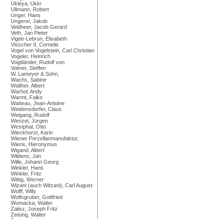
Ukleya, Ukki
Ullmann, Robert
Unger, Hans
Ungerer, Jakob
Veldheer, Jacob Gerard
Veth, Jan Pieter
Vigée-Lebrun, Elisabeth
Visscher II, Cornelis
Vogel von Vogelstein, Carl Christian
Vogeler, Heinrich
Voigtländer, Rudolf von
Volmer, Steffen
W. Lameyer & Sohn,
Wachs, Sabine
Walther, Albert
Warhol, Andy
Warmt, Falko
Watteau, Jean-Antoine
Weidensdorfer, Claus
Weigang, Rudolf
Wenzel, Jürgen
Westphal, Otto
Wieckhorst, Karin
Wiener Porzellanmanufaktur,
Wierix, Hieronymus
Wigand, Albert
Wildens, Jan
Wille, Johann Georg
Winkler, Hans
Winkler, Fritz
Wittig, Werner
Wizani (auch Witzani), Carl August
Wolff, Willy
Wolfsgruber, Gottfried
Womacka, Walter
Zalisz, Joseph Fritz
Zeising, Walter