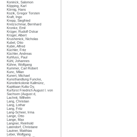
Koninck, Salomon
Köpping, Karl
Körnig, Hans
Kozik, Gregor Torsten
Kraft, Ingo
Krepp, Siegfried
Kretzschmar, Bernhard
Kronke, Emil
Krüger, Rudolf Oskar
Krüger, Albert
Krushenick, Nicholas
Kubel, Otto
Kubin, Alfred
Küchler, Fritz
Küchler, Andreas
Kuhfuss, Paul
Kühl, Johannes
Kühne, Wolfgang
Kummer, Carl Robert
Kunc, Milan
Kunert, Michael
Kunsthandlung Funcke,
Künstlerkolonie Kallmünz,
Kupittaan Kulta Oy,
Kurfürst Friedrich August I. von
Sachsen (August d,
Lachnit, Wilhelm
Lang, Christian
Lang, Lothar
Lang, Fritz
Lang-Scheer, Irma
Lange, Otto
Lange, Max
Langner, Reinhold
Latendorf, Christiane
Lautner, Matthias
Leber, Wolfgang