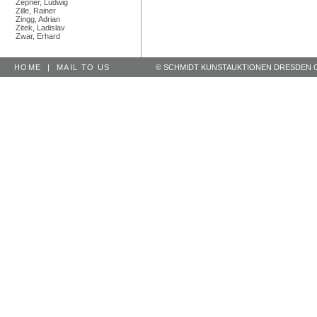
Zepner, Ludwig
Zille, Rainer
Zingg, Adrian
Zitek, Ladislav
Zwar, Erhard
HOME
|
MAIL TO US
© SCHMIDT KUNSTAUKTIONEN DRESDEN