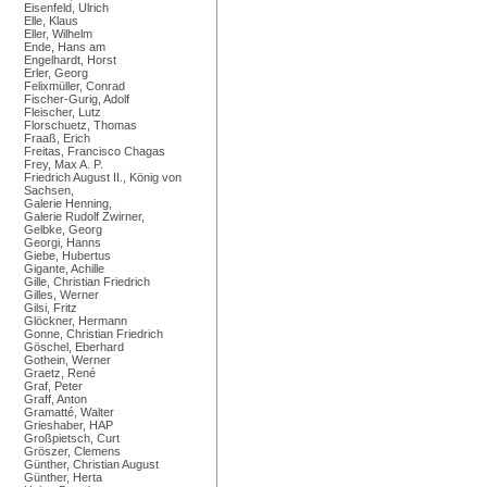
Eisenfeld, Ulrich
Elle, Klaus
Eller, Wilhelm
Ende, Hans am
Engelhardt, Horst
Erler, Georg
Felixmüller, Conrad
Fischer-Gurig, Adolf
Fleischer, Lutz
Florschuetz, Thomas
Fraaß, Erich
Freitas, Francisco Chagas
Frey, Max A. P.
Friedrich August II., König von
Sachsen,
Galerie Henning,
Galerie Rudolf Zwirner,
Gelbke, Georg
Georgi, Hanns
Giebe, Hubertus
Gigante, Achille
Gille, Christian Friedrich
Gilles, Werner
Gilsi, Fritz
Glöckner, Hermann
Gonne, Christian Friedrich
Göschel, Eberhard
Gothein, Werner
Graetz, René
Graf, Peter
Graff, Anton
Gramatté, Walter
Grieshaber, HAP
Großpietsch, Curt
Gröszer, Clemens
Günther, Christian August
Günther, Herta