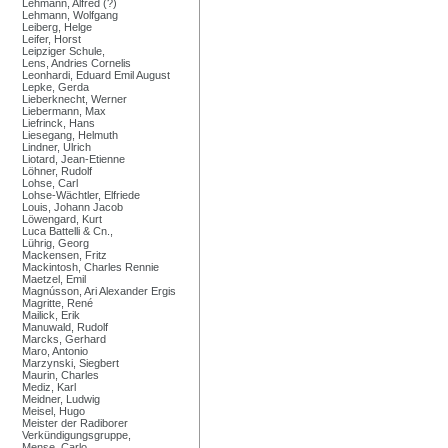
Lehmann, Alfred (?)
Lehmann, Wolfgang
Leiberg, Helge
Leifer, Horst
Leipziger Schule,
Lens, Andries Cornelis
Leonhardi, Eduard Emil August
Lepke, Gerda
Lieberknecht, Werner
Liebermann, Max
Liefrinck, Hans
Liesegang, Helmuth
Lindner, Ulrich
Liotard, Jean-Etienne
Löhner, Rudolf
Lohse, Carl
Lohse-Wächtler, Elfriede
Louis, Johann Jacob
Löwengard, Kurt
Luca Battelli & Cn.,
Lührig, Georg
Mackensen, Fritz
Mackintosh, Charles Rennie
Maetzel, Emil
Magnússon, Ari Alexander Ergis
Magritte, René
Mailick, Erik
Manuwald, Rudolf
Marcks, Gerhard
Maro, Antonio
Marzynski, Siegbert
Maurin, Charles
Mediz, Karl
Meidner, Ludwig
Meisel, Hugo
Meister der Radiborer
Verkündigungsgruppe,
Mense, Carlo