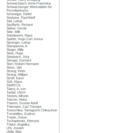
Schwarzbach, Anna Franziska
Schwarzburger Werkstätten für
Porzellankunst,
Schweiger, Detlef
Seehaus, Paul Adolf
Sell, Lothar
Seyffarth, Richard
Sieber, Gerda
Sitte, Willi
Sobolewski, Klaus
Spieler, Hugo Carl Justus
Sprenger, Lothar
Stampanoni, A.
Steger, Milly
Stein, Hugo
Steinbach, Jörg
Stengel, Gerhard
Sterl, Robert Hermann
Stoss, Veit
Strang, Peter
Strang, William
Stroff, Karel
Süß, Klaus
SWATCH,
Taiery, A. von
Tarlatt, Ulrich
Testoni, Alfredo
Tetzner, Heinz
Thamm, Gustav Adolf
Thiemann, Carl Theodor
Tomochika, Yamaguchi Chikuyôsai
Trendafilov, Gudrun
Trepte, Oskar
Tschaplowitz, Edmund
Tübke, Angelika
Uhl, Joseph
Uhlig, Max