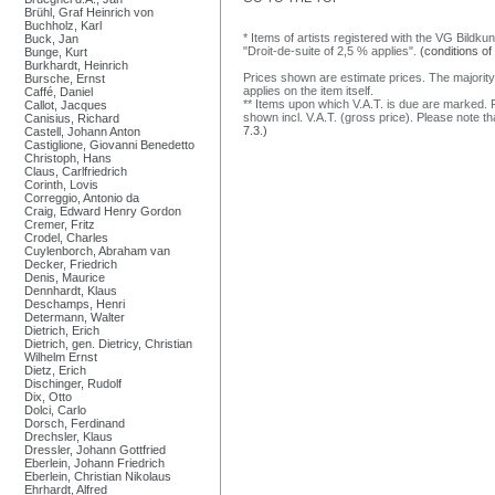
Brühl, Graf Heinrich von
Buchholz, Karl
* Items of artists registered with the VG Bildku
Buck, Jan
"Droit-de-suite of 2,5 % applies".
(conditions of
Bunge, Kurt
Burkhardt, Heinrich
Prices shown are estimate prices. The majority
Bursche, Ernst
applies on the item itself.
Caffé, Daniel
** Items upon which V.A.T. is due are marked. F
Callot, Jacques
shown incl. V.A.T. (gross price). Please note tha
Canisius, Richard
7.3.)
Castell, Johann Anton
Castiglione, Giovanni Benedetto
Christoph, Hans
Claus, Carlfriedrich
Corinth, Lovis
Correggio, Antonio da
Craig, Edward Henry Gordon
Cremer, Fritz
Crodel, Charles
Cuylenborch, Abraham van
Decker, Friedrich
Denis, Maurice
Dennhardt, Klaus
Deschamps, Henri
Determann, Walter
Dietrich, Erich
Dietrich, gen. Dietricy, Christian
Wilhelm Ernst
Dietz, Erich
Dischinger, Rudolf
Dix, Otto
Dolci, Carlo
Dorsch, Ferdinand
Drechsler, Klaus
Dressler, Johann Gottfried
Eberlein, Johann Friedrich
Eberlein, Christian Nikolaus
Ehrhardt, Alfred