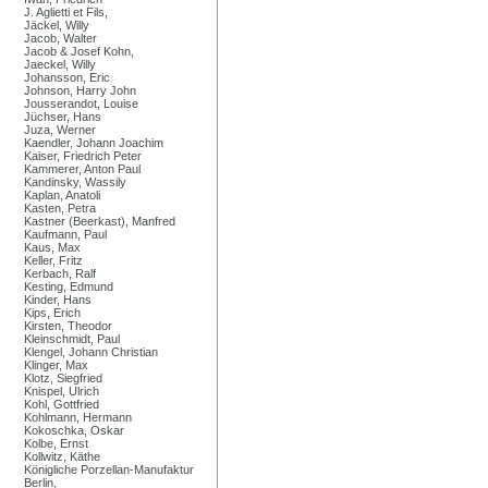
J. Aglietti et Fils,
Jäckel, Willy
Jacob, Walter
Jacob & Josef Kohn,
Jaeckel, Willy
Johansson, Eric
Johnson, Harry John
Jousserandot, Louise
Jüchser, Hans
Juza, Werner
Kaendler, Johann Joachim
Kaiser, Friedrich Peter
Kammerer, Anton Paul
Kandinsky, Wassily
Kaplan, Anatoli
Kasten, Petra
Kastner (Beerkast), Manfred
Kaufmann, Paul
Kaus, Max
Keller, Fritz
Kerbach, Ralf
Kesting, Edmund
Kinder, Hans
Kips, Erich
Kirsten, Theodor
Kleinschmidt, Paul
Klengel, Johann Christian
Klinger, Max
Klotz, Siegfried
Knispel, Ulrich
Kohl, Gottfried
Kohlmann, Hermann
Kokoschka, Oskar
Kolbe, Ernst
Kollwitz, Käthe
Königliche Porzellan-Manufaktur
Berlin,