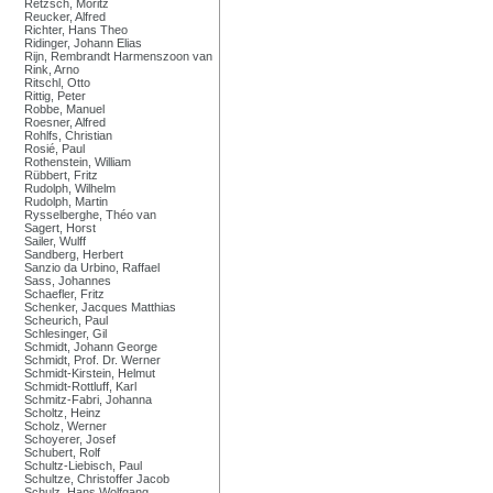
Retzsch, Moritz
Reucker, Alfred
Richter, Hans Theo
Ridinger, Johann Elias
Rijn, Rembrandt Harmenszoon van
Rink, Arno
Ritschl, Otto
Rittig, Peter
Robbe, Manuel
Roesner, Alfred
Rohlfs, Christian
Rosié, Paul
Rothenstein, William
Rübbert, Fritz
Rudolph, Wilhelm
Rudolph, Martin
Rysselberghe, Théo van
Sagert, Horst
Sailer, Wulff
Sandberg, Herbert
Sanzio da Urbino, Raffael
Sass, Johannes
Schaefler, Fritz
Schenker, Jacques Matthias
Scheurich, Paul
Schlesinger, Gil
Schmidt, Johann George
Schmidt, Prof. Dr. Werner
Schmidt-Kirstein, Helmut
Schmidt-Rottluff, Karl
Schmitz-Fabri, Johanna
Scholtz, Heinz
Scholz, Werner
Schoyerer, Josef
Schubert, Rolf
Schultz-Liebisch, Paul
Schultze, Christoffer Jacob
Schulz, Hans Wolfgang