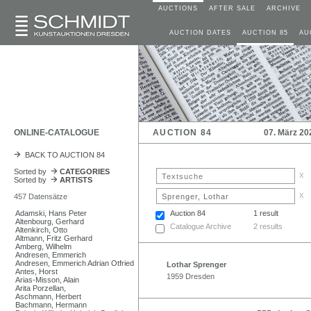
AUCTIONS
AFTER SALE
ARCHIVE
AUCTION DATES
AUCTION 85
AU
ONLINE-CATALOGUE
AUCTION 84
07. März 20
BACK TO AUCTION 84
Sorted by
CATEGORIES
x
Sorted by
ARTISTS
x
457 Datensätze
Adamski, Hans Peter
Auction 84
1 result
Altenbourg, Gerhard
Catalogue Archive
2 results
Altenkirch, Otto
Altmann, Fritz Gerhard
Amberg, Wilhelm
Andresen, Emmerich
Andresen, Emmerich Adrian Otfried
Lothar Sprenger
Antes, Horst
1959 Dresden
Arias-Misson, Alain
Arita Porzellan,
Aschmann, Herbert
Bachmann, Hermann