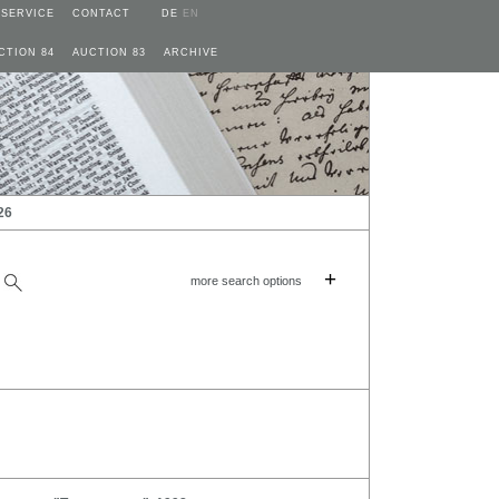
SERVICE
CONTACT
DE
EN
CTION 84
AUCTION 83
ARCHIVE
26
+
more search options