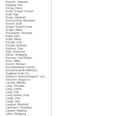
Koninck, Salomon
Köpping, Karl
Körnig, Hans
Kozik, Gregor Torsten
Kraft, Ingo
Krepp, Siegfried
Kretzschmar, Bernhard
Kronke, Emil
Krüger, Rudolf Oskar
Krüger, Albert
Krushenick, Nicholas
Kubel, Otto
Kubin, Alfred
Küchler, Fritz
Küchler, Andreas
Kuhfuss, Paul
Kühl, Johannes
Kühne, Wolfgang
Kummer, Carl Robert
Kunc, Milan
Kunert, Michael
Kunsthandlung Funcke,
Künstlerkolonie Kallmünz,
Kupittaan Kulta Oy,
Kurfürst Friedrich August I. von
Sachsen (August d,
Lachnit, Wilhelm
Lang, Christian
Lang, Lothar
Lang, Fritz
Lang-Scheer, Irma
Lange, Otto
Lange, Max
Langner, Reinhold
Latendorf, Christiane
Lautner, Matthias
Leber, Wolfgang