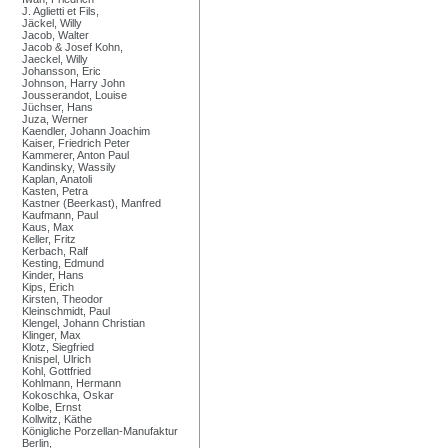
J. Aglietti et Fils,
Jäckel, Willy
Jacob, Walter
Jacob & Josef Kohn,
Jaeckel, Willy
Johansson, Eric
Johnson, Harry John
Jousserandot, Louise
Jüchser, Hans
Juza, Werner
Kaendler, Johann Joachim
Kaiser, Friedrich Peter
Kammerer, Anton Paul
Kandinsky, Wassily
Kaplan, Anatoli
Kasten, Petra
Kastner (Beerkast), Manfred
Kaufmann, Paul
Kaus, Max
Keller, Fritz
Kerbach, Ralf
Kesting, Edmund
Kinder, Hans
Kips, Erich
Kirsten, Theodor
Kleinschmidt, Paul
Klengel, Johann Christian
Klinger, Max
Klotz, Siegfried
Knispel, Ulrich
Kohl, Gottfried
Kohlmann, Hermann
Kokoschka, Oskar
Kolbe, Ernst
Kollwitz, Käthe
Königliche Porzellan-Manufaktur
Berlin,