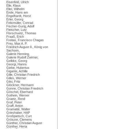
Eisenfeld, Ulrich
Elle, Klaus
Eller, Wilhelm
Ende, Hans am
Engelhardt, Horst
Erler, Georg
Felixmüller, Conrad
Fischer-Gurig, Adolf
Fleischer, Lutz
Florschuetz, Thomas
Fraaß, Erich
Freitas, Francisco Chagas
Frey, Max A. P.
Friedrich August II., König von
Sachsen,
Galerie Henning,
Galerie Rudolf Zwirner,
Gelbke, Georg
Georgi, Hanns
Giebe, Hubertus
Gigante, Achille
Gille, Christian Friedrich
Gilles, Werner
Gilsi, Fritz
Glöckner, Hermann
Gonne, Christian Friedrich
Göschel, Eberhard
Gothein, Werner
Graetz, René
Graf, Peter
Graff, Anton
Gramatté, Walter
Grieshaber, HAP
Großpietsch, Curt
Gröszer, Clemens
Günther, Christian August
Günther, Herta