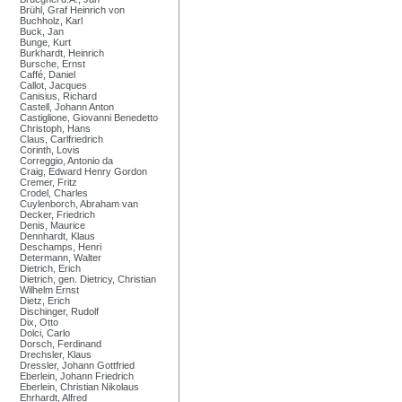
Brühl, Graf Heinrich von
Buchholz, Karl
Buck, Jan
Bunge, Kurt
Burkhardt, Heinrich
Bursche, Ernst
Caffé, Daniel
Callot, Jacques
Canisius, Richard
Castell, Johann Anton
Castiglione, Giovanni Benedetto
Christoph, Hans
Claus, Carlfriedrich
Corinth, Lovis
Correggio, Antonio da
Craig, Edward Henry Gordon
Cremer, Fritz
Crodel, Charles
Cuylenborch, Abraham van
Decker, Friedrich
Denis, Maurice
Dennhardt, Klaus
Deschamps, Henri
Determann, Walter
Dietrich, Erich
Dietrich, gen. Dietricy, Christian
Wilhelm Ernst
Dietz, Erich
Dischinger, Rudolf
Dix, Otto
Dolci, Carlo
Dorsch, Ferdinand
Drechsler, Klaus
Dressler, Johann Gottfried
Eberlein, Johann Friedrich
Eberlein, Christian Nikolaus
Ehrhardt, Alfred