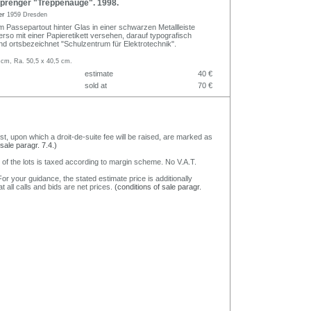
prenger "Treppenauge". 1998.
er
1959 Dresden
m Passepartout hinter Glas in einer schwarzen Metallleiste
rso mit einer Papieretikett versehen, darauf typografisch
t und ortsbezeichnet "Schulzentrum für Elektrotechnik".
 cm, Ra. 50,5 x 40,5 cm.
estimate
40 €
sold at
70 €
nst, upon which a droit-de-suite fee will be raised, are marked as
 sale paragr. 7.4.)
 of the lots is taxed according to margin scheme. No V.A.T.
or your guidance, the stated estimate price is additionally
t all calls and bids are net prices.
(conditions of sale paragr.