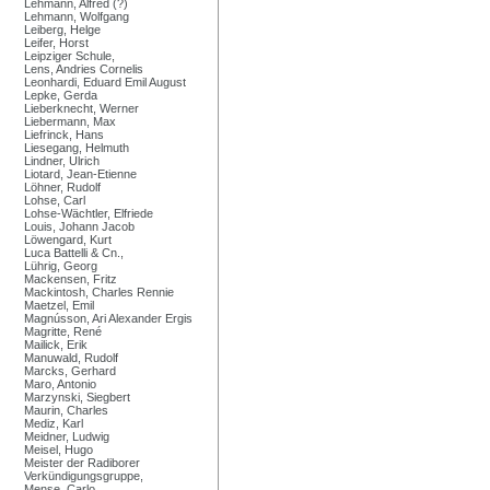
Lehmann, Alfred (?)
Lehmann, Wolfgang
Leiberg, Helge
Leifer, Horst
Leipziger Schule,
Lens, Andries Cornelis
Leonhardi, Eduard Emil August
Lepke, Gerda
Lieberknecht, Werner
Liebermann, Max
Liefrinck, Hans
Liesegang, Helmuth
Lindner, Ulrich
Liotard, Jean-Etienne
Löhner, Rudolf
Lohse, Carl
Lohse-Wächtler, Elfriede
Louis, Johann Jacob
Löwengard, Kurt
Luca Battelli & Cn.,
Lührig, Georg
Mackensen, Fritz
Mackintosh, Charles Rennie
Maetzel, Emil
Magnússon, Ari Alexander Ergis
Magritte, René
Mailick, Erik
Manuwald, Rudolf
Marcks, Gerhard
Maro, Antonio
Marzynski, Siegbert
Maurin, Charles
Mediz, Karl
Meidner, Ludwig
Meisel, Hugo
Meister der Radiborer
Verkündigungsgruppe,
Mense, Carlo