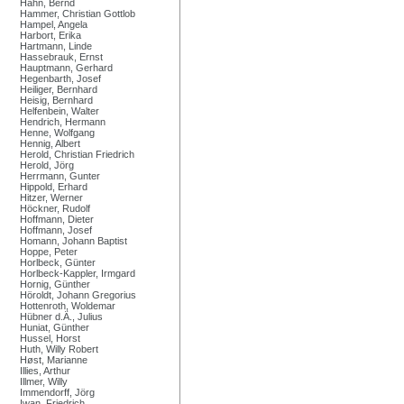
Hahn, Bernd
Hammer, Christian Gottlob
Hampel, Angela
Harbort, Erika
Hartmann, Linde
Hassebrauk, Ernst
Hauptmann, Gerhard
Hegenbarth, Josef
Heiliger, Bernhard
Heisig, Bernhard
Helfenbein, Walter
Hendrich, Hermann
Henne, Wolfgang
Hennig, Albert
Herold, Christian Friedrich
Herold, Jörg
Herrmann, Gunter
Hippold, Erhard
Hitzer, Werner
Höckner, Rudolf
Hoffmann, Dieter
Hoffmann, Josef
Homann, Johann Baptist
Hoppe, Peter
Horlbeck, Günter
Horlbeck-Kappler, Irmgard
Hornig, Günther
Höroldt, Johann Gregorius
Hottenroth, Woldemar
Hübner d.Ä., Julius
Huniat, Günther
Hussel, Horst
Huth, Willy Robert
Høst, Marianne
Illies, Arthur
Illmer, Willy
Immendorff, Jörg
Iwan, Friedrich