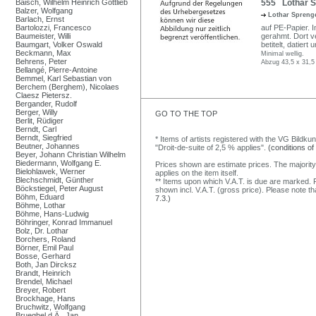
Baisch, Wilhelm Heinrich Gottlieb
555 Lothar S
Balzer, Wolfgang
Lothar Spreng
Barlach, Ernst
Bartolozzi, Francesco
auf PE-Papier. I
Baumeister, Willi
gerahmt. Dort ve
Baumgart, Volker Oswald
betitelt, datier
Beckmann, Max
Minimal wellig.
Behrens, Peter
Abzug 43,5 x 31,5
Bellangé, Pierre-Antoine
Bemmel, Karl Sebastian von
Berchem (Berghem), Nicolaes
Claesz Pietersz.
Bergander, Rudolf
Berger, Willy
GO TO THE TOP
Berlit, Rüdiger
Berndt, Carl
Berndt, Siegfried
* Items of artists registered with the VG Bildku
Beutner, Johannes
"Droit-de-suite of 2,5 % applies".
(conditions of
Beyer, Johann Christian Wilhelm
Biedermann, Wolfgang E.
Prices shown are estimate prices. The majority
Bielohlawek, Werner
applies on the item itself.
Blechschmidt, Günther
** Items upon which V.A.T. is due are marked. F
Böckstiegel, Peter August
shown incl. V.A.T. (gross price). Please note tha
Böhm, Eduard
7.3.)
Böhme, Lothar
Böhme, Hans-Ludwig
Böhringer, Konrad Immanuel
Bolz, Dr. Lothar
Borchers, Roland
Börner, Emil Paul
Bosse, Gerhard
Both, Jan Dircksz
Brandt, Heinrich
Brendel, Michael
Breyer, Robert
Brockhage, Hans
Bruchwitz, Wolfgang
Brueghel d.Ä., Jan