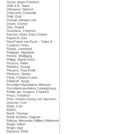
Oeser, Adam Friedrich
Olde d.Ä., Hans
Oltmanns, Dietrich
Orfèvrerie Christofle,
Orlik, Emil
Ostade, Adriaen van
Osten, Osmar
Otto, Rudolf
Overbeck, Friedrich
Pachen, Heinz Erich Günter
Papesch, Karl
Paul Foinet van Eyck – Toiles &
Couleurs Fines,
Paulus, Leonhard
Petitjean, Hippolyte
Petrick, Wolfgang
Philipp, Martin Erich
Picasso, Pablo
Pinheiro, Osmar
Pissarro, Paul Émile
Plenkers, Stefan
Pohle, Friedrich Leon
Poliakoff, Serge
Porzellan-Manufaktur Meissen,
Porzellanmanufaktur Ludwigsburg,
Preller der Jüngere, Friedrich
Press, Friedrich
Prinz Johann Georg von Sachsen,
Querner, Curt
Rade, Carl
RAKO,
Ranft, Thomas
Ranft-Schinke, Dagmar
Rattray, Alexander William Wellwood
Regel, Volker
Regel, Ingo
Reinicke, Peter