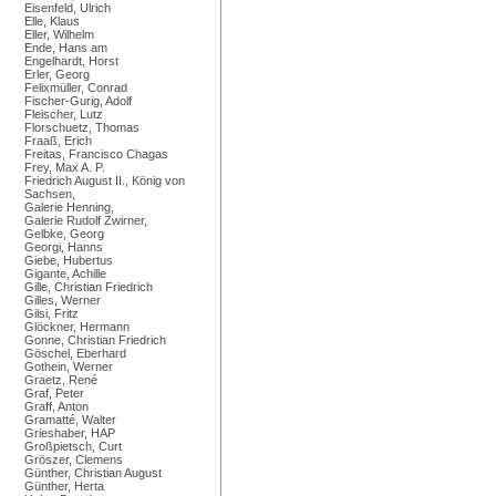
Eisenfeld, Ulrich
Elle, Klaus
Eller, Wilhelm
Ende, Hans am
Engelhardt, Horst
Erler, Georg
Felixmüller, Conrad
Fischer-Gurig, Adolf
Fleischer, Lutz
Florschuetz, Thomas
Fraaß, Erich
Freitas, Francisco Chagas
Frey, Max A. P.
Friedrich August II., König von
Sachsen,
Galerie Henning,
Galerie Rudolf Zwirner,
Gelbke, Georg
Georgi, Hanns
Giebe, Hubertus
Gigante, Achille
Gille, Christian Friedrich
Gilles, Werner
Gilsi, Fritz
Glöckner, Hermann
Gonne, Christian Friedrich
Göschel, Eberhard
Gothein, Werner
Graetz, René
Graf, Peter
Graff, Anton
Gramatté, Walter
Grieshaber, HAP
Großpietsch, Curt
Gröszer, Clemens
Günther, Christian August
Günther, Herta