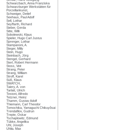
Schwarzbach, Anna Franziska
Schwarzburger Werkstätten für
Porzellankunst,
Schweiger, Detlef
Seehaus, Paul Adolf
Sell, Lothar
Seyffarth, Richard
Sieber, Gerda
Sitte, Willi
Sobolewski, Klaus
Spieler, Hugo Carl Justus
Sprenger, Lothar
Stampanoni, A.
Steger, Milly
Stein, Hugo
Steinbach, Jörg
Stengel, Gerhard
Sterl, Robert Hermann
Stoss, Veit
Strang, Peter
Strang, William
Stroff, Karel
Süß, Klaus
SWATCH,
Taiery, A. von
Tarlatt, Ulrich
Testoni, Alfredo
Tetzner, Heinz
Thamm, Gustav Adolf
Thiemann, Carl Theodor
Tomochika, Yamaguchi Chikuyôsai
Trendafilov, Gudrun
Trepte, Oskar
Tschaplowitz, Edmund
Tübke, Angelika
Uhl, Joseph
Uhlig, Max