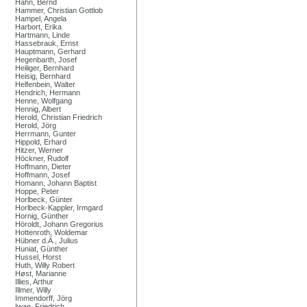
Hahn, Bernd
Hammer, Christian Gottlob
Hampel, Angela
Harbort, Erika
Hartmann, Linde
Hassebrauk, Ernst
Hauptmann, Gerhard
Hegenbarth, Josef
Heiliger, Bernhard
Heisig, Bernhard
Helfenbein, Walter
Hendrich, Hermann
Henne, Wolfgang
Hennig, Albert
Herold, Christian Friedrich
Herold, Jörg
Herrmann, Gunter
Hippold, Erhard
Hitzer, Werner
Höckner, Rudolf
Hoffmann, Dieter
Hoffmann, Josef
Homann, Johann Baptist
Hoppe, Peter
Horlbeck, Günter
Horlbeck-Kappler, Irmgard
Hornig, Günther
Höroldt, Johann Gregorius
Hottenroth, Woldemar
Hübner d.Ä., Julius
Huniat, Günther
Hussel, Horst
Huth, Willy Robert
Høst, Marianne
Illies, Arthur
Illmer, Willy
Immendorff, Jörg
Iwan, Friedrich