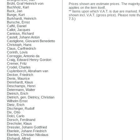
Brühl, Graf Heinrich von
Prices shown are estimate prices. The majority
Buchholz, Karl
applies on the item itself.
Buck, Jan
** Items upon which V.A.T. is due are marked. F
Bunge, Kurt
shown incl. V.A.T. (gross price). Please note tha
Burkhardt, Heinrich
7.3.)
Bursche, Ernst
Caffé, Daniel
Callot, Jacques
Canisius, Richard
Castell, Johann Anton
Castiglione, Giovanni Benedetto
Christoph, Hans
Claus, Carlfriedrich
Corinth, Lovis
Correggio, Antonio da
Craig, Edward Henry Gordon
Cremer, Fritz
Crodel, Charles
Cuylenborch, Abraham van
Decker, Friedrich
Denis, Maurice
Dennhardt, Klaus
Deschamps, Henri
Determann, Walter
Dietrich, Erich
Dietrich, gen. Dietricy, Christian
Wilhelm Ernst
Dietz, Erich
Dischinger, Rudolf
Dix, Otto
Dolci, Carlo
Dorsch, Ferdinand
Drechsler, Klaus
Dressler, Johann Gottfried
Eberlein, Johann Friedrich
Eberlein, Christian Nikolaus
Ehrhardt, Alfred