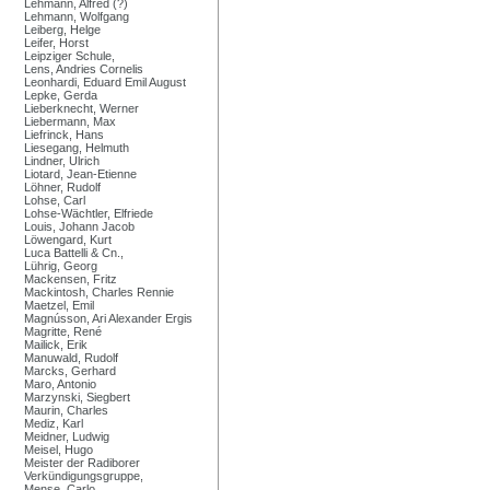
Lehmann, Alfred (?)
Lehmann, Wolfgang
Leiberg, Helge
Leifer, Horst
Leipziger Schule,
Lens, Andries Cornelis
Leonhardi, Eduard Emil August
Lepke, Gerda
Lieberknecht, Werner
Liebermann, Max
Liefrinck, Hans
Liesegang, Helmuth
Lindner, Ulrich
Liotard, Jean-Etienne
Löhner, Rudolf
Lohse, Carl
Lohse-Wächtler, Elfriede
Louis, Johann Jacob
Löwengard, Kurt
Luca Battelli & Cn.,
Lührig, Georg
Mackensen, Fritz
Mackintosh, Charles Rennie
Maetzel, Emil
Magnússon, Ari Alexander Ergis
Magritte, René
Mailick, Erik
Manuwald, Rudolf
Marcks, Gerhard
Maro, Antonio
Marzynski, Siegbert
Maurin, Charles
Mediz, Karl
Meidner, Ludwig
Meisel, Hugo
Meister der Radiborer
Verkündigungsgruppe,
Mense, Carlo