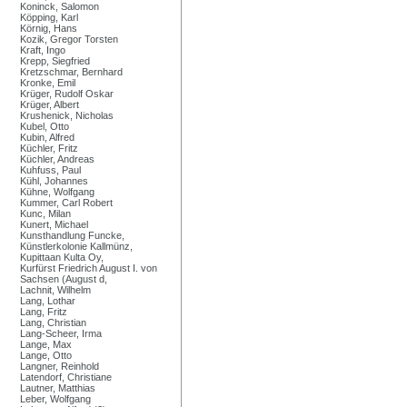
Koninck, Salomon
Köpping, Karl
Körnig, Hans
Kozik, Gregor Torsten
Kraft, Ingo
Krepp, Siegfried
Kretzschmar, Bernhard
Kronke, Emil
Krüger, Rudolf Oskar
Krüger, Albert
Krushenick, Nicholas
Kubel, Otto
Kubin, Alfred
Küchler, Fritz
Küchler, Andreas
Kuhfuss, Paul
Kühl, Johannes
Kühne, Wolfgang
Kummer, Carl Robert
Kunc, Milan
Kunert, Michael
Kunsthandlung Funcke,
Künstlerkolonie Kallmünz,
Kupittaan Kulta Oy,
Kurfürst Friedrich August I. von
Sachsen (August d,
Lachnit, Wilhelm
Lang, Lothar
Lang, Fritz
Lang, Christian
Lang-Scheer, Irma
Lange, Max
Lange, Otto
Langner, Reinhold
Latendorf, Christiane
Lautner, Matthias
Leber, Wolfgang