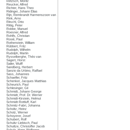
Retzsch, Moritz
Reucker, Alfred
Richter, Hans Theo
Ridinger, Johann Elias
Rijn, Rembrandt Harmenszoon van
Rink, Arno
Ritschl, Otto
Rittig, Peter
Robbe, Manuel
Roesner, Alfred
Rohlfs, Christian
Rosié, Paul
Rothenstein, William
Rübbert, Fritz
Rudolph, Wilhelm
Rudolph, Martin
Rysselberghe, Théo van
Sagert, Horst
Sailer, Wulff
Sandberg, Herbert
Sanzio da Urbino, Raffael
Sass, Johannes
Schaefler, Fritz
Schenker, Jacques Matthias
Scheurich, Paul
Schlesinger, Gil
Schmidt, Johann George
Schmidt, Prof. Dr. Werner
Schmidt-Kirstein, Helmut
Schmidt-Rottluff, Karl
Schmitz-Fabri, Johanna
Scholtz, Heinz
Scholz, Werner
Schoyerer, Josef
Schubert, Rolf
Schultz-Liebisch, Paul
Schultze, Christoffer Jacob
Schulz, Hans Wolfgang