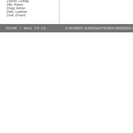
Zepner, Ludwig
Zille, Rainer
Zingg, Adrian
Zitek, Ladislav
Zwar, Erhard
HOME
|
MAIL TO US
© SCHMIDT KUNSTAUKTIONEN DRESDEN