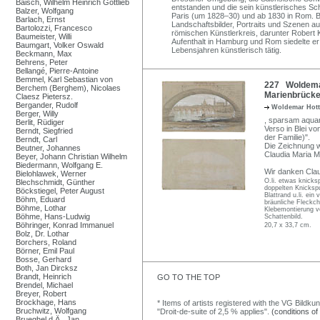
Baisch, Wilhelm Heinrich Gottlieb
entstanden und die sein künstlerisches Sch
Balzer, Wolfgang
Paris (um 1828–30) und ab 1830 in Rom. Bis 
Barlach, Ernst
Landschaftsbilder, Portraits und Szenen au
Bartolozzi, Francesco
römischen Künstlerkreis, darunter Robert 
Baumeister, Willi
Aufenthalt in Hamburg und Rom siedelte er
Baumgart, Volker Oswald
Lebensjahren künstlerisch tätig.
Beckmann, Max
Behrens, Peter
Bellangé, Pierre-Antoine
Bemmel, Karl Sebastian von
227 Woldemar
Berchem (Berghem), Nicolaes
Marienbrücke
Claesz Pietersz.
Bergander, Rudolf
Woldemar Hot
Berger, Willy
, sparsam aquare
Berlit, Rüdiger
Verso in Blei vo
Berndt, Siegfried
der Familie)".
Berndt, Carl
Die Zeichnung w
Beutner, Johannes
Claudia Maria 
Beyer, Johann Christian Wilhelm
Biedermann, Wolfgang E.
Wir danken Clau
Bielohlawek, Werner
O.li. etwas knicksp
Blechschmidt, Günther
doppelten Knickspu
Böckstiegel, Peter August
Blattrand u.li. ein
Böhm, Eduard
bräunliche Fleckche
Böhme, Lothar
Klebemontierung v
Böhme, Hans-Ludwig
Schattenbild.
Böhringer, Konrad Immanuel
20,7 x 33,7 cm.
Bolz, Dr. Lothar
Borchers, Roland
Börner, Emil Paul
Bosse, Gerhard
Both, Jan Dircksz
Brandt, Heinrich
GO TO THE TOP
Brendel, Michael
Breyer, Robert
Brockhage, Hans
* Items of artists registered with the VG Bildku
Bruchwitz, Wolfgang
"Droit-de-suite of 2,5 % applies".
(conditions of
Brueghel d.Ä., Jan