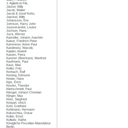
J. Aglietti et Fils,
Jäckel, Willy
Jacob, Walter
Jacob & Josef Kohn,
Jaeckel, Willy
Johansson, Eric
Johnson, Harry John
Jousserandot, Louise
Jüchser, Hans
Juza, Werner
Kaendler, Johann Joachim
Kaiser, Friedrich Peter
Kammerer, Anton Paul
Kandinsky, Wassily
Kaplan, Anatoli
Kasten, Petra
Kastner (Beerkast), Manfred
Kaufmann, Paul
Kaus, Max
Keller, Fritz
Kerbach, Ralf
Kesting, Edmund
Kinder, Hans
Kips, Erich
Kirsten, Theodor
Kleinschmidt, Paul
Klengel, Johann Christian
Klinger, Max
Klotz, Siegfried
Knispel, Ulrich
Kohl, Gottfried
Kohlmann, Hermann
Kokoschka, Oskar
Kolbe, Ernst
Kollwitz, Käthe
Königliche Porzellan-Manufaktur
Berlin,