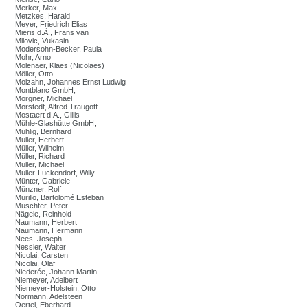
Merker, Max
Metzkes, Harald
Meyer, Friedrich Elias
Mieris d.Ä., Frans van
Milovic, Vukasin
Modersohn-Becker, Paula
Mohr, Arno
Molenaer, Klaes (Nicolaes)
Möller, Otto
Molzahn, Johannes Ernst Ludwig
Montblanc GmbH,
Morgner, Michael
Mörstedt, Alfred Traugott
Mostaert d.Ä., Gillis
Mühle-Glashütte GmbH,
Mühlig, Bernhard
Müller, Herbert
Müller, Wilhelm
Müller, Richard
Müller, Michael
Müller-Lückendorf, Willy
Münter, Gabriele
Münzner, Rolf
Murillo, Bartolomé Esteban
Muschter, Peter
Nägele, Reinhold
Naumann, Herbert
Naumann, Hermann
Nees, Joseph
Nessler, Walter
Nicolai, Carsten
Nicolai, Olaf
Niederée, Johann Martin
Niemeyer, Adelbert
Niemeyer-Holstein, Otto
Normann, Adelsteen
Oertel, Eberhard