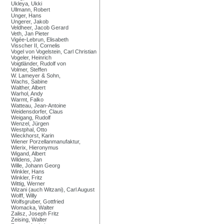
Ukleya, Ukki
Ullmann, Robert
Unger, Hans
Ungerer, Jakob
Veldheer, Jacob Gerard
Veth, Jan Pieter
Vigée-Lebrun, Elisabeth
Visscher II, Cornelis
Vogel von Vogelstein, Carl Christian
Vogeler, Heinrich
Voigtländer, Rudolf von
Volmer, Steffen
W. Lameyer & Sohn,
Wachs, Sabine
Walther, Albert
Warhol, Andy
Warmt, Falko
Watteau, Jean-Antoine
Weidensdorfer, Claus
Weigang, Rudolf
Wenzel, Jürgen
Westphal, Otto
Wieckhorst, Karin
Wiener Porzellanmanufaktur,
Wierix, Hieronymus
Wigand, Albert
Wildens, Jan
Wille, Johann Georg
Winkler, Hans
Winkler, Fritz
Wittig, Werner
Wizani (auch Witzani), Carl August
Wolff, Willy
Wolfsgruber, Gottfried
Womacka, Walter
Zalisz, Joseph Fritz
Zeising, Walter