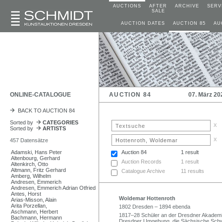
AUCTIONS
AFTER
ARCHIVE
SERV
SALE
AUCTION DATES
AUCTION 85
AU
ONLINE-CATALOGUE
AUCTION 84
07. März 20
BACK TO AUCTION 84
Sorted by
CATEGORIES
x
Sorted by
ARTISTS
x
457 Datensätze
Adamski, Hans Peter
Auction 84
1 result
Altenbourg, Gerhard
Auction Records
1 result
Altenkirch, Otto
Altmann, Fritz Gerhard
Catalogue Archive
11 results
Amberg, Wilhelm
Andresen, Emmerich
Andresen, Emmerich Adrian Otfried
Antes, Horst
Woldemar Hottenroth
Arias-Misson, Alain
Arita Porzellan,
1802 Dresden – 1894 ebenda
Aschmann, Herbert
1817–28 Schüler an der Dresdner Akademie
Bachmann, Hermann
Dresdner Umgebung, die Sächsische Schwe