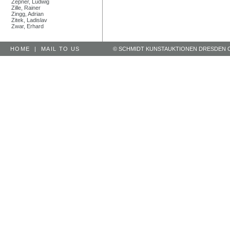
Zepner, Ludwig
Zille, Rainer
Zingg, Adrian
Zitek, Ladislav
Zwar, Erhard
HOME
|
MAIL TO US
© SCHMIDT KUNSTAUKTIONEN DRESDEN