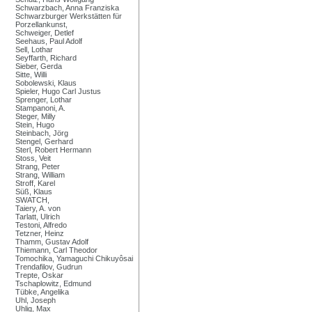
Schwarzbach, Anna Franziska
Schwarzburger Werkstätten für
Porzellankunst,
Schweiger, Detlef
Seehaus, Paul Adolf
Sell, Lothar
Seyffarth, Richard
Sieber, Gerda
Sitte, Willi
Sobolewski, Klaus
Spieler, Hugo Carl Justus
Sprenger, Lothar
Stampanoni, A.
Steger, Milly
Stein, Hugo
Steinbach, Jörg
Stengel, Gerhard
Sterl, Robert Hermann
Stoss, Veit
Strang, Peter
Strang, William
Stroff, Karel
Süß, Klaus
SWATCH,
Taiery, A. von
Tarlatt, Ulrich
Testoni, Alfredo
Tetzner, Heinz
Thamm, Gustav Adolf
Thiemann, Carl Theodor
Tomochika, Yamaguchi Chikuyôsai
Trendafilov, Gudrun
Trepte, Oskar
Tschaplowitz, Edmund
Tübke, Angelika
Uhl, Joseph
Uhlig, Max