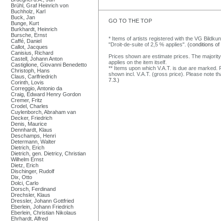
Brühl, Graf Heinrich von
Buchholz, Karl
Buck, Jan
GO TO THE TOP
Bunge, Kurt
Burkhardt, Heinrich
Bursche, Ernst
* Items of artists registered with the VG Bildku
Caffé, Daniel
"Droit-de-suite of 2,5 % applies".
(conditions of
Callot, Jacques
Canisius, Richard
Prices shown are estimate prices. The majority
Castell, Johann Anton
applies on the item itself.
Castiglione, Giovanni Benedetto
** Items upon which V.A.T. is due are marked. F
Christoph, Hans
shown incl. V.A.T. (gross price). Please note tha
Claus, Carlfriedrich
7.3.)
Corinth, Lovis
Correggio, Antonio da
Craig, Edward Henry Gordon
Cremer, Fritz
Crodel, Charles
Cuylenborch, Abraham van
Decker, Friedrich
Denis, Maurice
Dennhardt, Klaus
Deschamps, Henri
Determann, Walter
Dietrich, Erich
Dietrich, gen. Dietricy, Christian
Wilhelm Ernst
Dietz, Erich
Dischinger, Rudolf
Dix, Otto
Dolci, Carlo
Dorsch, Ferdinand
Drechsler, Klaus
Dressler, Johann Gottfried
Eberlein, Johann Friedrich
Eberlein, Christian Nikolaus
Ehrhardt, Alfred