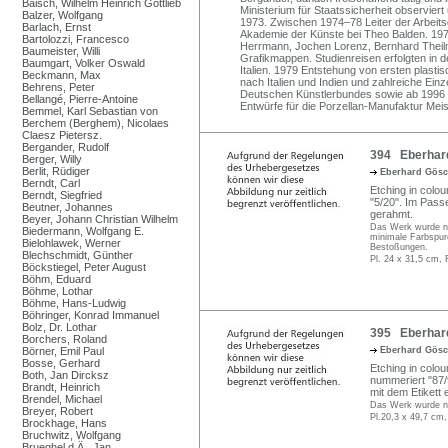
Baisch, Wilhelm Heinrich Gottlieb
Ministerium für Staatssicherheit observiert
Balzer, Wolfgang
1973. Zwischen 1974–78 Leiter der Arbei
Barlach, Ernst
Akademie der Künste bei Theo Balden. 19
Bartolozzi, Francesco
Herrmann, Jochen Lorenz, Bernhard Theilm
Baumeister, Willi
Grafikmappen. Studienreisen erfolgten in
Baumgart, Volker Oswald
Italien. 1979 Entstehung von ersten plasti
Beckmann, Max
nach Italien und Indien und zahlreiche Ein
Behrens, Peter
Deutschen Künstlerbundes sowie ab 1996 M
Bellangé, Pierre-Antoine
Entwürfe für die Porzellan-Manufaktur Mei
Bemmel, Karl Sebastian von
Berchem (Berghem), Nicolaes
Claesz Pietersz.
Bergander, Rudolf
394 Eberhard
Berger, Willy
Berlit, Rüdiger
Eberhard Gös
Berndt, Carl
Etching in colou
Berndt, Siegfried
"5/20". Im Passep
Beutner, Johannes
gerahmt.
Beyer, Johann Christian Wilhelm
Das Werk wurde nic
Biedermann, Wolfgang E.
minimale Farbspur
Bielohlawek, Werner
Bestoßungen.
Blechschmidt, Günther
Pl. 24 x 31,5 cm, 
Böckstiegel, Peter August
Böhm, Eduard
Böhme, Lothar
Böhme, Hans-Ludwig
Böhringer, Konrad Immanuel
Bolz, Dr. Lothar
395 Eberhard 
Borchers, Roland
Börner, Emil Paul
Eberhard Gös
Bosse, Gerhard
Etching in colour
Both, Jan Dircksz
nummeriert "87/
Brandt, Heinrich
mit dem Etikett
Brendel, Michael
Das Werk wurde ni
Breyer, Robert
Pl.20,3 x 49,7 cm,
Brockhage, Hans
Bruchwitz, Wolfgang
Brueghel d.Ä., Jan