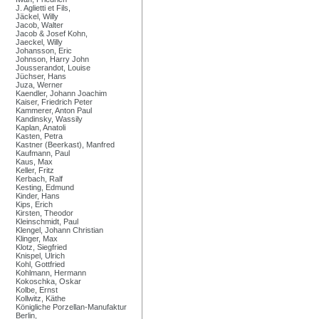
J. Aglietti et Fils,
Jäckel, Willy
Jacob, Walter
Jacob & Josef Kohn,
Jaeckel, Willy
Johansson, Eric
Johnson, Harry John
Jousserandot, Louise
Jüchser, Hans
Juza, Werner
Kaendler, Johann Joachim
Kaiser, Friedrich Peter
Kammerer, Anton Paul
Kandinsky, Wassily
Kaplan, Anatoli
Kasten, Petra
Kastner (Beerkast), Manfred
Kaufmann, Paul
Kaus, Max
Keller, Fritz
Kerbach, Ralf
Kesting, Edmund
Kinder, Hans
Kips, Erich
Kirsten, Theodor
Kleinschmidt, Paul
Klengel, Johann Christian
Klinger, Max
Klotz, Siegfried
Knispel, Ulrich
Kohl, Gottfried
Kohlmann, Hermann
Kokoschka, Oskar
Kolbe, Ernst
Kollwitz, Käthe
Königliche Porzellan-Manufaktur
Berlin,