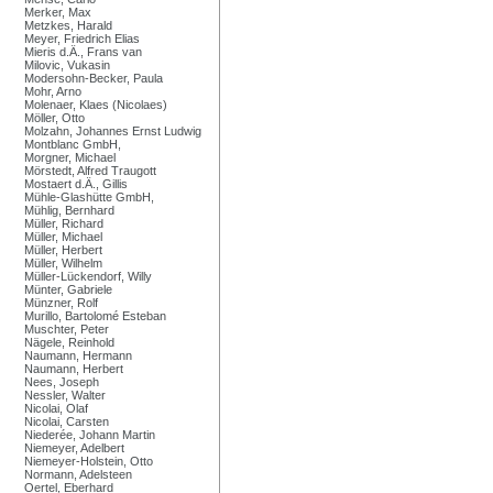
Merker, Max
Metzkes, Harald
Meyer, Friedrich Elias
Mieris d.Ä., Frans van
Milovic, Vukasin
Modersohn-Becker, Paula
Mohr, Arno
Molenaer, Klaes (Nicolaes)
Möller, Otto
Molzahn, Johannes Ernst Ludwig
Montblanc GmbH,
Morgner, Michael
Mörstedt, Alfred Traugott
Mostaert d.Ä., Gillis
Mühle-Glashütte GmbH,
Mühlig, Bernhard
Müller, Richard
Müller, Michael
Müller, Herbert
Müller, Wilhelm
Müller-Lückendorf, Willy
Münter, Gabriele
Münzner, Rolf
Murillo, Bartolomé Esteban
Muschter, Peter
Nägele, Reinhold
Naumann, Hermann
Naumann, Herbert
Nees, Joseph
Nessler, Walter
Nicolai, Olaf
Nicolai, Carsten
Niederée, Johann Martin
Niemeyer, Adelbert
Niemeyer-Holstein, Otto
Normann, Adelsteen
Oertel, Eberhard