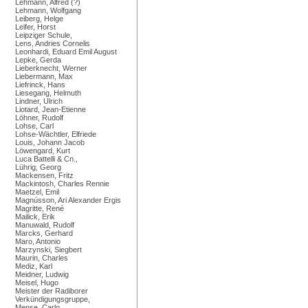
Lehmann, Alfred (?)
Lehmann, Wolfgang
Leiberg, Helge
Leifer, Horst
Leipziger Schule,
Lens, Andries Cornelis
Leonhardi, Eduard Emil August
Lepke, Gerda
Lieberknecht, Werner
Liebermann, Max
Liefrinck, Hans
Liesegang, Helmuth
Lindner, Ulrich
Liotard, Jean-Etienne
Löhner, Rudolf
Lohse, Carl
Lohse-Wächtler, Elfriede
Louis, Johann Jacob
Löwengard, Kurt
Luca Battelli & Cn.,
Lührig, Georg
Mackensen, Fritz
Mackintosh, Charles Rennie
Maetzel, Emil
Magnússon, Ari Alexander Ergis
Magritte, René
Mailick, Erik
Manuwald, Rudolf
Marcks, Gerhard
Maro, Antonio
Marzynski, Siegbert
Maurin, Charles
Mediz, Karl
Meidner, Ludwig
Meisel, Hugo
Meister der Radiborer
Verkündigungsgruppe,
Mense, Carlo