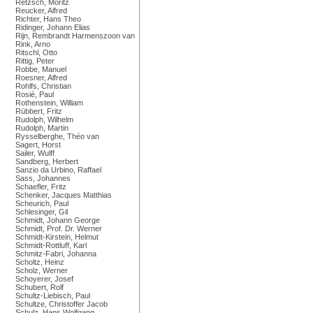
Retzsch, Moritz
Reucker, Alfred
Richter, Hans Theo
Ridinger, Johann Elias
Rijn, Rembrandt Harmenszoon van
Rink, Arno
Ritschl, Otto
Rittig, Peter
Robbe, Manuel
Roesner, Alfred
Rohlfs, Christian
Rosié, Paul
Rothenstein, William
Rübbert, Fritz
Rudolph, Wilhelm
Rudolph, Martin
Rysselberghe, Théo van
Sagert, Horst
Sailer, Wulff
Sandberg, Herbert
Sanzio da Urbino, Raffael
Sass, Johannes
Schaefler, Fritz
Schenker, Jacques Matthias
Scheurich, Paul
Schlesinger, Gil
Schmidt, Johann George
Schmidt, Prof. Dr. Werner
Schmidt-Kirstein, Helmut
Schmidt-Rottluff, Karl
Schmitz-Fabri, Johanna
Scholtz, Heinz
Scholz, Werner
Schoyerer, Josef
Schubert, Rolf
Schultz-Liebisch, Paul
Schultze, Christoffer Jacob
Schulz, Hans Wolfgang