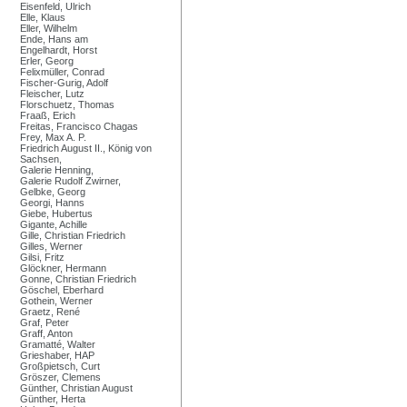
Eisenfeld, Ulrich
Elle, Klaus
Eller, Wilhelm
Ende, Hans am
Engelhardt, Horst
Erler, Georg
Felixmüller, Conrad
Fischer-Gurig, Adolf
Fleischer, Lutz
Florschuetz, Thomas
Fraaß, Erich
Freitas, Francisco Chagas
Frey, Max A. P.
Friedrich August II., König von
Sachsen,
Galerie Henning,
Galerie Rudolf Zwirner,
Gelbke, Georg
Georgi, Hanns
Giebe, Hubertus
Gigante, Achille
Gille, Christian Friedrich
Gilles, Werner
Gilsi, Fritz
Glöckner, Hermann
Gonne, Christian Friedrich
Göschel, Eberhard
Gothein, Werner
Graetz, René
Graf, Peter
Graff, Anton
Gramatté, Walter
Grieshaber, HAP
Großpietsch, Curt
Gröszer, Clemens
Günther, Christian August
Günther, Herta