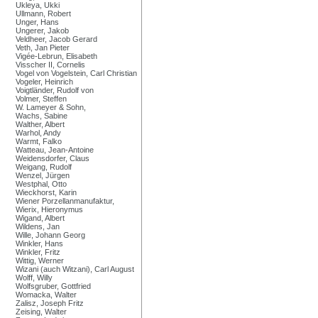
Ukleya, Ukki
Ullmann, Robert
Unger, Hans
Ungerer, Jakob
Veldheer, Jacob Gerard
Veth, Jan Pieter
Vigée-Lebrun, Elisabeth
Visscher II, Cornelis
Vogel von Vogelstein, Carl Christian
Vogeler, Heinrich
Voigtländer, Rudolf von
Volmer, Steffen
W. Lameyer & Sohn,
Wachs, Sabine
Walther, Albert
Warhol, Andy
Warmt, Falko
Watteau, Jean-Antoine
Weidensdorfer, Claus
Weigang, Rudolf
Wenzel, Jürgen
Westphal, Otto
Wieckhorst, Karin
Wiener Porzellanmanufaktur,
Wierix, Hieronymus
Wigand, Albert
Wildens, Jan
Wille, Johann Georg
Winkler, Hans
Winkler, Fritz
Wittig, Werner
Wizani (auch Witzani), Carl August
Wolff, Willy
Wolfsgruber, Gottfried
Womacka, Walter
Zalisz, Joseph Fritz
Zeising, Walter