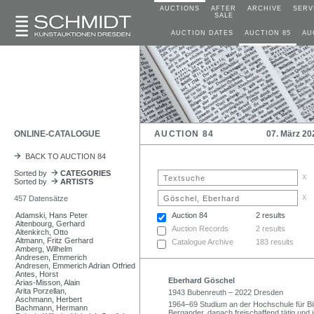
AUCTIONS
AFTER
ARCHIVE
SERV
SALE
AUCTION DATES
AUCTION 85
AU
ONLINE-CATALOGUE
AUCTION 84
07. März 20
BACK TO AUCTION 84
Sorted by
CATEGORIES
x
Sorted by
ARTISTS
x
457 Datensätze
Adamski, Hans Peter
Auction 84
2 results
Altenbourg, Gerhard
Auction Records
2 results
Altenkirch, Otto
Altmann, Fritz Gerhard
Catalogue Archive
183 results
Amberg, Wilhelm
Andresen, Emmerich
Andresen, Emmerich Adrian Otfried
Antes, Horst
Eberhard Göschel
Arias-Misson, Alain
Arita Porzellan,
1943 Bubenreuth – 2022 Dresden
Aschmann, Herbert
1964–69 Studium an der Hochschule für Bi
Bachmann, Hermann
Bergander, danach freischaffend tätig und 