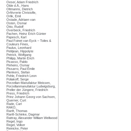
Oeser, Adam Friedrich
Olde d.Ä., Hans
Oltmanns, Dietrich
Orfèvrerie Christofle,
Orlik, Emil
Ostade, Adriaen van
Osten, Osmar
Otto, Rudolf
Overbeck, Friedrich
Pachen, Heinz Erich Günter
Papesch, Karl
Paul Foinet van Eyck – Toiles &
Couleurs Fines,
Paulus, Leonhard
Petitjean, Hippolyte
Petrick, Wolfgang
Philipp, Martin Erich
Picasso, Pablo
Pinheiro, Osmar
Pissarro, Paul Émile
Plenkers, Stefan
Pohle, Friedrich Leon
Poliakoff, Serge
Porzellan-Manufaktur Meissen,
Porzellanmanufaktur Ludwigsburg,
Preller der Jüngere, Friedrich
Press, Friedrich
Prinz Johann Georg von Sachsen,
Querner, Curt
Rade, Carl
RAKO,
Ranft, Thomas
Ranft-Schinke, Dagmar
Rattray, Alexander William Wellwood
Regel, Ingo
Regel, Volker
Reinicke, Peter