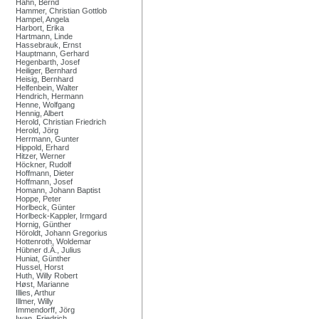
Hahn, Bernd
Hammer, Christian Gottlob
Hampel, Angela
Harbort, Erika
Hartmann, Linde
Hassebrauk, Ernst
Hauptmann, Gerhard
Hegenbarth, Josef
Heiliger, Bernhard
Heisig, Bernhard
Helfenbein, Walter
Hendrich, Hermann
Henne, Wolfgang
Hennig, Albert
Herold, Christian Friedrich
Herold, Jörg
Herrmann, Gunter
Hippold, Erhard
Hitzer, Werner
Höckner, Rudolf
Hoffmann, Dieter
Hoffmann, Josef
Homann, Johann Baptist
Hoppe, Peter
Horlbeck, Günter
Horlbeck-Kappler, Irmgard
Hornig, Günther
Höroldt, Johann Gregorius
Hottenroth, Woldemar
Hübner d.Ä., Julius
Huniat, Günther
Hussel, Horst
Huth, Willy Robert
Høst, Marianne
Illies, Arthur
Illmer, Willy
Immendorff, Jörg
Iwan, Friedrich