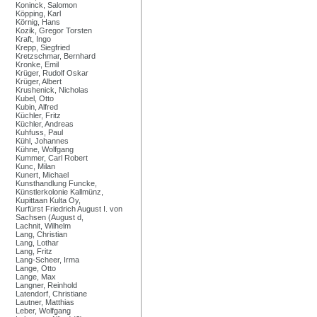
Koninck, Salomon
Köpping, Karl
Körnig, Hans
Kozik, Gregor Torsten
Kraft, Ingo
Krepp, Siegfried
Kretzschmar, Bernhard
Kronke, Emil
Krüger, Rudolf Oskar
Krüger, Albert
Krushenick, Nicholas
Kubel, Otto
Kubin, Alfred
Küchler, Fritz
Küchler, Andreas
Kuhfuss, Paul
Kühl, Johannes
Kühne, Wolfgang
Kummer, Carl Robert
Kunc, Milan
Kunert, Michael
Kunsthandlung Funcke,
Künstlerkolonie Kallmünz,
Kupittaan Kulta Oy,
Kurfürst Friedrich August I. von
Sachsen (August d,
Lachnit, Wilhelm
Lang, Christian
Lang, Lothar
Lang, Fritz
Lang-Scheer, Irma
Lange, Otto
Lange, Max
Langner, Reinhold
Latendorf, Christiane
Lautner, Matthias
Leber, Wolfgang