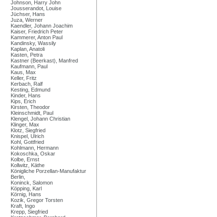
Johnson, Harry John
Jousserandot, Louise
Jüchser, Hans
Juza, Werner
Kaendler, Johann Joachim
Kaiser, Friedrich Peter
Kammerer, Anton Paul
Kandinsky, Wassily
Kaplan, Anatoli
Kasten, Petra
Kastner (Beerkast), Manfred
Kaufmann, Paul
Kaus, Max
Keller, Fritz
Kerbach, Ralf
Kesting, Edmund
Kinder, Hans
Kips, Erich
Kirsten, Theodor
Kleinschmidt, Paul
Klengel, Johann Christian
Klinger, Max
Klotz, Siegfried
Knispel, Ulrich
Kohl, Gottfried
Kohlmann, Hermann
Kokoschka, Oskar
Kolbe, Ernst
Kollwitz, Käthe
Königliche Porzellan-Manufaktur
Berlin,
Koninck, Salomon
Köpping, Karl
Körnig, Hans
Kozik, Gregor Torsten
Kraft, Ingo
Krepp, Siegfried