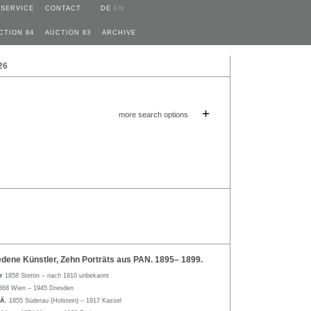
SERVICE
CONTACT
DE
EN
CTION 84
AUCTION 83
ARCHIVE
26
+
more search options
dene Künstler, Zehn Porträts aus PAN. 1895– 1899.
er
1858 Stettin – nach 1910 unbekannt
868 Wien – 1945 Dresden
.Ä.
1855 Süderau (Holstein) – 1917 Kassel