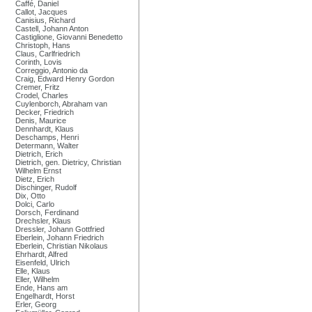
Caffé, Daniel
Callot, Jacques
Canisius, Richard
Castell, Johann Anton
Castiglione, Giovanni Benedetto
Christoph, Hans
Claus, Carlfriedrich
Corinth, Lovis
Correggio, Antonio da
Craig, Edward Henry Gordon
Cremer, Fritz
Crodel, Charles
Cuylenborch, Abraham van
Decker, Friedrich
Denis, Maurice
Dennhardt, Klaus
Deschamps, Henri
Determann, Walter
Dietrich, Erich
Dietrich, gen. Dietricy, Christian
Wilhelm Ernst
Dietz, Erich
Dischinger, Rudolf
Dix, Otto
Dolci, Carlo
Dorsch, Ferdinand
Drechsler, Klaus
Dressler, Johann Gottfried
Eberlein, Johann Friedrich
Eberlein, Christian Nikolaus
Ehrhardt, Alfred
Eisenfeld, Ulrich
Elle, Klaus
Eller, Wilhelm
Ende, Hans am
Engelhardt, Horst
Erler, Georg