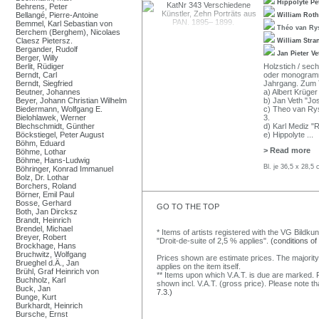
Hippolyte Pe
Behrens, Peter
Bellangé, Pierre-Antoine
William Rot
Bemmel, Karl Sebastian von
Théo van Ry
Berchem (Berghem), Nicolaes
Claesz Pietersz.
William Str
Bergander, Rudolf
Jan Pieter V
Berger, Willy
Berlit, Rüdiger
Holzstich / sech
Berndt, Carl
oder monogrammi
Berndt, Siegfried
Jahrgang. Zum T
Beutner, Johannes
a) Albert Krüge
Beyer, Johann Christian Wilhelm
b) Jan Veth "Jo
Biedermann, Wolfgang E.
c) Theo van Ry
Bielohlawek, Werner
3.
Blechschmidt, Günther
d) Karl Mediz "
Böckstiegel, Peter August
e) Hippolyte
...
Böhm, Eduard
> Read more
Böhme, Lothar
Böhme, Hans-Ludwig
Bl. je 36,5 x 28,5 
Böhringer, Konrad Immanuel
Bolz, Dr. Lothar
Borchers, Roland
Börner, Emil Paul
Bosse, Gerhard
GO TO THE TOP
Both, Jan Dircksz
Brandt, Heinrich
Brendel, Michael
* Items of artists registered with the VG Bildku
Breyer, Robert
"Droit-de-suite of 2,5 % applies".
(conditions of
Brockhage, Hans
Bruchwitz, Wolfgang
Prices shown are estimate prices. The majority
Brueghel d.Ä., Jan
applies on the item itself.
Brühl, Graf Heinrich von
** Items upon which V.A.T. is due are marked. F
Buchholz, Karl
shown incl. V.A.T. (gross price). Please note tha
Buck, Jan
7.3.)
Bunge, Kurt
Burkhardt, Heinrich
Bursche, Ernst