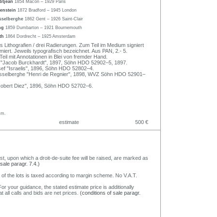
titjean
1854 Macon – 1929 Paris
henstein
1872 Bradford – 1945 London
sselberghe
1862 Gent – 1926 Saint-Clair
ang
1859 Dumbarton – 1921 Bournemouth
eth
1864 Dordrecht – 1925 Amsterdam
s Lithografien / drei Radierungen. Zum Teil im Medium signiert
ert. Jeweils typografisch bezeichnet. Aus PAN, 2.- 5.
eil mit Annotationen in Blei von fremder Hand.
r "Jacob Burckhardt", 1897, Söhn HDO 52902–5, 1897.
sef "Israelis", 1896, Söhn HDO 52802–4.
sselberghe "Henri de Regnier", 1898, WVZ Söhn HDO 52901–
Robert Diez", 1896, Söhn HDO 52702–6.
cm.
estimate
500 €
nst, upon which a droit-de-suite fee will be raised, are marked as
 sale paragr. 7.4.)
 of the lots is taxed according to margin scheme. No V.A.T.
or your guidance, the stated estimate price is additionally
t all calls and bids are net prices.
(conditions of sale paragr.