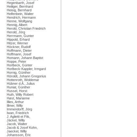
Hegenbarth, Josef
Heiliger, Bernhard
Heisig, Bernhard
Helfenbein, Walter
Hendrich, Hermann
Henne, Wolfgang
Hennig, Albert
Herold, Christian Friedrich
Herold, Jörg
Herrmann, Gunter
Hippold, Erhard
Hitzer, Werner
Höckner, Rudolf
Hoffmann, Dieter
Hoffmann, Josef
Homann, Johann Baptist
Hoppe, Peter
Horlbeck, Günter
Horlbeck-Kappler, Irmgard
Hornig, Günther
Höroldt, Johann Gregorius
Hottenroth, Woldemar
Hübner d.Ä., Julius
Huniat, Günther
Hussel, Horst
Huth, Willy Robert
Høst, Marianne
Illies, Arthur
Illmer, Willy
Immendorff, Jörg
Iwan, Friedrich
J. Aglietti et Fils,
Jäckel, Willy
Jacob, Walter
Jacob & Josef Kohn,
Jaeckel, Willy
Johansson, Eric