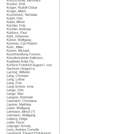
Kretzschmar, Bernhard
Kronke, Emil
Krüger, Rudolf Oskar
Krüger, Albert
Krushenick, Nicholas
Kubel, Otto
Kubin, Alfred
Küchler, Fritz
Küchler, Andreas
Kuhfuss, Paul
Kühl, Johannes
Kühne, Wolfgang
Kummer, Carl Robert
Kunc, Milan
Kunert, Michael
Kunsthandlung Funcke,
Künstlerkolonie Kallmünz,
Kupittaan Kulta Oy,
Kurfürst Friedrich August I. von
Sachsen (August d,
Lachnit, Wilhelm
Lang, Christian
Lang, Lothar
Lang, Fritz
Lang-Scheer, Irma
Lange, Otto
Lange, Max
Langner, Reinhold
Latendorf, Christiane
Lautner, Matthias
Leber, Wolfgang
Lehmann, Alfred (?)
Lehmann, Wolfgang
Leiberg, Helge
Leifer, Horst
Leipziger Schule,
Lens, Andries Cornelis
Leonhardi, Eduard Emil August