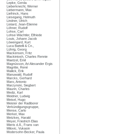
Lepke, Gerda
Lieberknecht, Werner
Liebermann, Max
Liefrinck, Hans
Liesegang, Helmuth
Lindner, Ulrich
Liotard, Jean-Etienne
Löhner, Rudolf
Lohse, Carl
Lohse-Wächtler, Elfriede
Louis, Johann Jacob
Löwengard, Kurt
Luca Battelli & Cn.,
Lührig, Georg
Mackensen, Fritz
Mackintosh, Charles Rennie
Maetzel, Emil
Magnússon, Ari Alexander Ergis
Magritte, René
Mailick, Erik
Manuwald, Rudolf
Marcks, Gerhard
Maro, Antonio
Marzynski, Siegbert
Maurin, Charles
Mediz, Karl
Meidner, Ludwig
Meisel, Hugo
Meister der Radiborer
Verkündigungsgruppe,
Mense, Carlo
Merker, Max
Metzkes, Harald
Meyer, Friedrich Elias
Mieris d.Ä., Frans van
Milovic, Vukasin
Modersohn-Becker, Paula