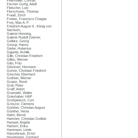
Felixmüller, Conrad
Fischer-Gurig, Adolf
Fleischer, Lutz
Florschuetz, Thomas
Fraaß, Erich
Freitas, Francisco Chagas
Frey, Max A. P.
Friedrich August II., König von
Sachsen,
Galerie Henning,
Galerie Rudolf Zwirner,
Gelbke, Georg
Georgi, Hanns
Giebe, Hubertus
Gigante, Achille
Gille, Christian Friedrich
Gilles, Werner
Gilsi, Fritz
Glöckner, Hermann
Gonne, Christian Friedrich
Göschel, Eberhard
Gothein, Werner
Graetz, René
Graf, Peter
Graff, Anton
Gramatté, Walter
Grieshaber, HAP
Großpietsch, Curt
Gröszer, Clemens
Günther, Christian August
Günther, Herta
Hahn, Bernd
Hammer, Christian Gottlob
Hampel, Angela
Harbort, Erika
Hartmann, Linde
Hassebrauk, Ernst
Hauptmann, Gerhard