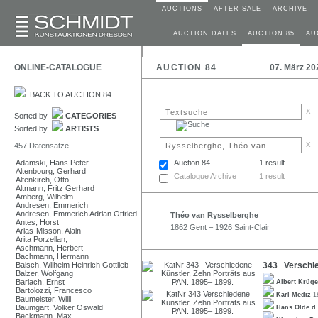
AUCTIONS
AFTER SALE
ARCHIVE
AUCTION DATES
AUCTION 85
AU
ONLINE-CATALOGUE
AUCTION 84
07. März 20
BACK TO AUCTION 84
x
Sorted by
CATEGORIES
Sorted by
ARTISTS
x
457 Datensätze
Adamski, Hans Peter
Auction 84
1 result
Altenbourg, Gerhard
Catalogue Archive
1 result
Altenkirch, Otto
Altmann, Fritz Gerhard
Amberg, Wilhelm
Andresen, Emmerich
Andresen, Emmerich Adrian Otfried
Théo van Rysselberghe
Antes, Horst
1862 Gent – 1926 Saint-Clair
Arias-Misson, Alain
Arita Porzellan,
Aschmann, Herbert
Bachmann, Hermann
Baisch, Wilhelm Heinrich Gottlieb
343 Verschie
Balzer, Wolfgang
Barlach, Ernst
Albert Krüg
Bartolozzi, Francesco
Karl Mediz
1
Baumeister, Willi
Baumgart, Volker Oswald
Hans Olde d
Beckmann, Max