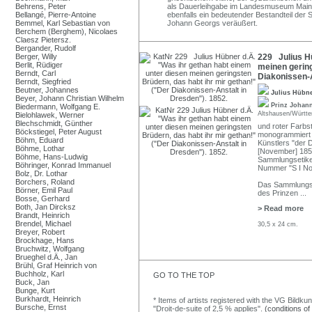
Behrens, Peter
als Dauerleihgabe im Landesmuseum Mainz
Bellangé, Pierre-Antoine
ebenfalls ein bedeutender Bestandteil der
Bemmel, Karl Sebastian von
Johann Georgs veräußert.
Berchem (Berghem), Nicolaes
Claesz Pietersz.
Bergander, Rudolf
Berger, Willy
229 Julius Hü
Berlit, Rüdiger
meinen gering
Berndt, Carl
Diakonissen-A
Berndt, Siegfried
Beutner, Johannes
Julius Hübn
Beyer, Johann Christian Wilhelm
Prinz Johan
Biedermann, Wolfgang E.
Altshausen/Württ
Bielohlawek, Werner
Blechschmidt, Günther
und roter Farbsti
Böckstiegel, Peter August
monogrammiert u
Böhm, Eduard
Künstlers "der 
Böhme, Lothar
[November] 1852.
Böhme, Hans-Ludwig
Sammlungsetike
Böhringer, Konrad Immanuel
Nummer "S I No
Bolz, Dr. Lothar
Borchers, Roland
Das Sammlungset
Börner, Emil Paul
des Prinzen
...
Bosse, Gerhard
Both, Jan Dircksz
> Read more
Brandt, Heinrich
Brendel, Michael
30,5 x 24 cm.
Breyer, Robert
Brockhage, Hans
Bruchwitz, Wolfgang
Brueghel d.Ä., Jan
Brühl, Graf Heinrich von
Buchholz, Karl
GO TO THE TOP
Buck, Jan
Bunge, Kurt
Burkhardt, Heinrich
* Items of artists registered with the VG Bildku
Bursche, Ernst
"Droit-de-suite of 2,5 % applies".
(conditions of