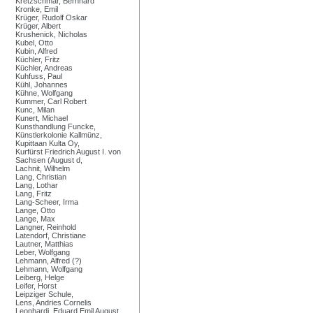
Kretzschmar, Bernhard
Kronke, Emil
Krüger, Rudolf Oskar
Krüger, Albert
Krushenick, Nicholas
Kubel, Otto
Kubin, Alfred
Küchler, Fritz
Küchler, Andreas
Kuhfuss, Paul
Kühl, Johannes
Kühne, Wolfgang
Kummer, Carl Robert
Kunc, Milan
Kunert, Michael
Kunsthandlung Funcke,
Künstlerkolonie Kallmünz,
Kupittaan Kulta Oy,
Kurfürst Friedrich August I. von
Sachsen (August d,
Lachnit, Wilhelm
Lang, Christian
Lang, Lothar
Lang, Fritz
Lang-Scheer, Irma
Lange, Otto
Lange, Max
Langner, Reinhold
Latendorf, Christiane
Lautner, Matthias
Leber, Wolfgang
Lehmann, Alfred (?)
Lehmann, Wolfgang
Leiberg, Helge
Leifer, Horst
Leipziger Schule,
Lens, Andries Cornelis
Leonhardi, Eduard Emil August