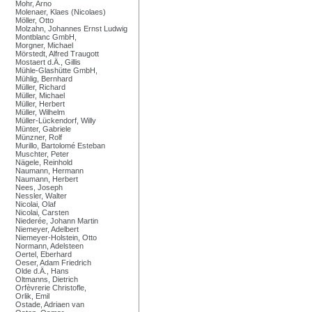
Mohr, Arno
Molenaer, Klaes (Nicolaes)
Möller, Otto
Molzahn, Johannes Ernst Ludwig
Montblanc GmbH,
Morgner, Michael
Mörstedt, Alfred Traugott
Mostaert d.Ä., Gillis
Mühle-Glashütte GmbH,
Mühlig, Bernhard
Müller, Richard
Müller, Michael
Müller, Herbert
Müller, Wilhelm
Müller-Lückendorf, Willy
Münter, Gabriele
Münzner, Rolf
Murillo, Bartolomé Esteban
Muschter, Peter
Nägele, Reinhold
Naumann, Hermann
Naumann, Herbert
Nees, Joseph
Nessler, Walter
Nicolai, Olaf
Nicolai, Carsten
Niederée, Johann Martin
Niemeyer, Adelbert
Niemeyer-Holstein, Otto
Normann, Adelsteen
Oertel, Eberhard
Oeser, Adam Friedrich
Olde d.Ä., Hans
Oltmanns, Dietrich
Orfèvrerie Christofle,
Orlik, Emil
Ostade, Adriaen van