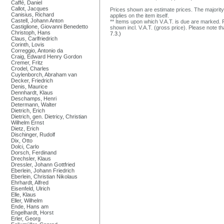
Caffé, Daniel
Callot, Jacques
Prices shown are estimate prices. The majority
Canisius, Richard
applies on the item itself.
Castell, Johann Anton
** Items upon which V.A.T. is due are marked. F
Castiglione, Giovanni Benedetto
shown incl. V.A.T. (gross price). Please note tha
Christoph, Hans
7.3.)
Claus, Carlfriedrich
Corinth, Lovis
Correggio, Antonio da
Craig, Edward Henry Gordon
Cremer, Fritz
Crodel, Charles
Cuylenborch, Abraham van
Decker, Friedrich
Denis, Maurice
Dennhardt, Klaus
Deschamps, Henri
Determann, Walter
Dietrich, Erich
Dietrich, gen. Dietricy, Christian
Wilhelm Ernst
Dietz, Erich
Dischinger, Rudolf
Dix, Otto
Dolci, Carlo
Dorsch, Ferdinand
Drechsler, Klaus
Dressler, Johann Gottfried
Eberlein, Johann Friedrich
Eberlein, Christian Nikolaus
Ehrhardt, Alfred
Eisenfeld, Ulrich
Elle, Klaus
Eller, Wilhelm
Ende, Hans am
Engelhardt, Horst
Erler, Georg