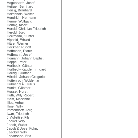
Hegenbarth, Josef
Heiliger, Bernhard
Heisig, Bernhard
Helfenbein, Walter
Hendrich, Hermann
Henne, Wolfgang
Hennig, Albert
Herold, Christian Friedrich
Herold, Jörg
Herrmann, Gunter
Hippold, Erhard
Hitzer, Werner
Höckner, Rudolf
Hoffmann, Dieter
Hoffmann, Josef
Homann, Johann Baptist
Hoppe, Peter
Horlbeck, Günter
Horlbeck-Kappler, Irmgard
Hornig, Günther
Höroldt, Johann Gregorius
Hottenroth, Woldemar
Hübner d.Ä., Julius
Huniat, Günther
Hussel, Horst
Huth, Willy Robert
Høst, Marianne
Illies, Arthur
Illmer, Willy
Immendorff, Jörg
Iwan, Friedrich
J. Aglietti et Fils,
Jäckel, Willy
Jacob, Walter
Jacob & Josef Kohn,
Jaeckel, Willy
Johansson, Eric