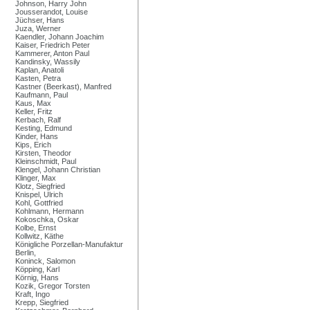
Johnson, Harry John
Jousserandot, Louise
Jüchser, Hans
Juza, Werner
Kaendler, Johann Joachim
Kaiser, Friedrich Peter
Kammerer, Anton Paul
Kandinsky, Wassily
Kaplan, Anatoli
Kasten, Petra
Kastner (Beerkast), Manfred
Kaufmann, Paul
Kaus, Max
Keller, Fritz
Kerbach, Ralf
Kesting, Edmund
Kinder, Hans
Kips, Erich
Kirsten, Theodor
Kleinschmidt, Paul
Klengel, Johann Christian
Klinger, Max
Klotz, Siegfried
Knispel, Ulrich
Kohl, Gottfried
Kohlmann, Hermann
Kokoschka, Oskar
Kolbe, Ernst
Kollwitz, Käthe
Königliche Porzellan-Manufaktur
Berlin,
Koninck, Salomon
Köpping, Karl
Körnig, Hans
Kozik, Gregor Torsten
Kraft, Ingo
Krepp, Siegfried