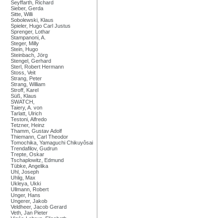
Seyffarth, Richard
Sieber, Gerda
Sitte, Willi
Sobolewski, Klaus
Spieler, Hugo Carl Justus
Sprenger, Lothar
Stampanoni, A.
Steger, Milly
Stein, Hugo
Steinbach, Jörg
Stengel, Gerhard
Sterl, Robert Hermann
Stoss, Veit
Strang, Peter
Strang, William
Stroff, Karel
Süß, Klaus
SWATCH,
Taiery, A. von
Tarlatt, Ulrich
Testoni, Alfredo
Tetzner, Heinz
Thamm, Gustav Adolf
Thiemann, Carl Theodor
Tomochika, Yamaguchi Chikuyôsai
Trendafilov, Gudrun
Trepte, Oskar
Tschaplowitz, Edmund
Tübke, Angelika
Uhl, Joseph
Uhlig, Max
Ukleya, Ukki
Ullmann, Robert
Unger, Hans
Ungerer, Jakob
Veldheer, Jacob Gerard
Veth, Jan Pieter