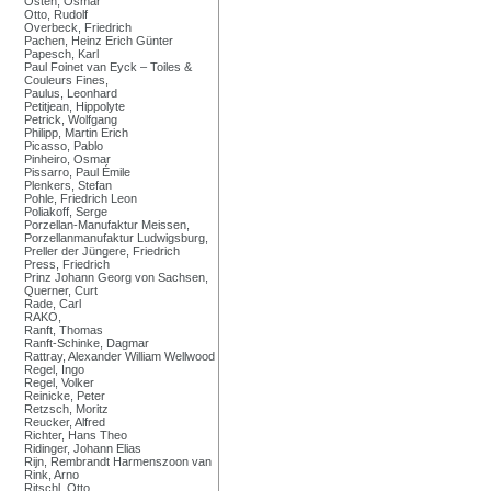
Osten, Osmar
Otto, Rudolf
Overbeck, Friedrich
Pachen, Heinz Erich Günter
Papesch, Karl
Paul Foinet van Eyck – Toiles &
Couleurs Fines,
Paulus, Leonhard
Petitjean, Hippolyte
Petrick, Wolfgang
Philipp, Martin Erich
Picasso, Pablo
Pinheiro, Osmar
Pissarro, Paul Émile
Plenkers, Stefan
Pohle, Friedrich Leon
Poliakoff, Serge
Porzellan-Manufaktur Meissen,
Porzellanmanufaktur Ludwigsburg,
Preller der Jüngere, Friedrich
Press, Friedrich
Prinz Johann Georg von Sachsen,
Querner, Curt
Rade, Carl
RAKO,
Ranft, Thomas
Ranft-Schinke, Dagmar
Rattray, Alexander William Wellwood
Regel, Ingo
Regel, Volker
Reinicke, Peter
Retzsch, Moritz
Reucker, Alfred
Richter, Hans Theo
Ridinger, Johann Elias
Rijn, Rembrandt Harmenszoon van
Rink, Arno
Ritschl, Otto