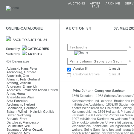
AUCTIONS
AFTER
ARCHIVE
SERV
SALE
ONLINE-CATALOGUE
AUCTION 84
07. März 20
BACK TO AUCTION 84
x
Sorted by
CATEGORIES
Sorted by
ARTISTS
x
457 Datensätze
Adamski, Hans Peter
Auction 84
1 result
Altenbourg, Gerhard
Catalogue Archive
1 result
Altenkirch, Otto
Altmann, Fritz Gerhard
Amberg, Wilhelm
Andresen, Emmerich
Andresen, Emmerich Adrian Otfried
Prinz Johann Georg von Sachsen
Antes, Horst
1869 Dresden – 1938 Schloss Altshausen
Arias-Misson, Alain
Arita Porzellan,
Kunstsammler und -experte. Bruder des le
Aschmann, Herbert
militärische Ausbildung. 1889/90 Studium d
Bachmann, Hermann
später Wechsel an die Universität Leipzig
Baisch, Wilhelm Heinrich Gottlieb
Kunstgeschichte. 1894 Heirat mit Prinzess
Balzer, Wolfgang
verstarb. 1906 Heirat mit Prinzessin Maria 
Barlach, Ernst
1907 militärische Karriere, zu welchem Zei
Bartolozzi, Francesco
Ehrendoktorwürde der Universität Leipzig.
Baumeister, Willi
Weesenstein. Zahlreiche Bildungsreisen nac
Baumgart, Volker Oswald
weitere. Seine Sammlung bestand hauptsäc
Beckmann, Max
griechischen Antike, der byzantinischen un