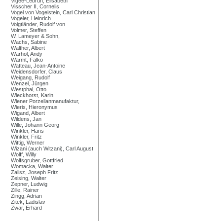
Vigée-Lebrun, Elisabeth
Visscher II, Cornelis
Vogel von Vogelstein, Carl Christian
Vogeler, Heinrich
Voigtländer, Rudolf von
Volmer, Steffen
W. Lameyer & Sohn,
Wachs, Sabine
Walther, Albert
Warhol, Andy
Warmt, Falko
Watteau, Jean-Antoine
Weidensdorfer, Claus
Weigang, Rudolf
Wenzel, Jürgen
Westphal, Otto
Wieckhorst, Karin
Wiener Porzellanmanufaktur,
Wierix, Hieronymus
Wigand, Albert
Wildens, Jan
Wille, Johann Georg
Winkler, Hans
Winkler, Fritz
Wittig, Werner
Wizani (auch Witzani), Carl August
Wolff, Willy
Wolfsgruber, Gottfried
Womacka, Walter
Zalisz, Joseph Fritz
Zeising, Walter
Zepner, Ludwig
Zille, Rainer
Zingg, Adrian
Zitek, Ladislav
Zwar, Erhard