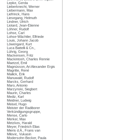
Lepke, Gerda
Lieberknecht, Werner
Liebermann, Max
Liefrinck, Hans
Liesegang, Helmuth
Lindner, Ulrich
Liotard, Jean-Etienne
Löhner, Rudolf
Lohse, Carl
Lohse-Wächtler, Elfriede
Louis, Johann Jacob
Löwengard, Kurt
Luca Battelli & Cn.,
Lührig, Georg
Mackensen, Fritz
Mackintosh, Charles Rennie
Maetzel, Emil
Magnússon, Ari Alexander Ergis
Magritte, René
Mailick, Erik
Manuwald, Rudolf
Marcks, Gerhard
Maro, Antonio
Marzynski, Siegbert
Maurin, Charles
Mediz, Karl
Meidner, Ludwig
Meisel, Hugo
Meister der Radiborer
Verkündigungsgruppe,
Mense, Carlo
Merker, Max
Metzkes, Harald
Meyer, Friedrich Elias
Mieris d.Ä., Frans van
Milovic, Vukasin
Modersohn-Becker, Paula