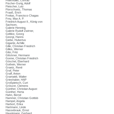
Felixmüller, Conrad
Fischer-Gurig, Adolf
Fleischer, Lutz
Florschuetz, Thomas
Fraaß, Erich
Freitas, Francisco Chagas
Frey, Max A. P.
Friedrich August II., König von
Sachsen,
Galerie Henning,
Galerie Rudolf Zwirner,
Gelbke, Georg
Georgi, Hanns
Giebe, Hubertus
Gigante, Achille
Gille, Christian Friedrich
Gilles, Werner
Gilsi, Fritz
Glöckner, Hermann
Gonne, Christian Friedrich
Göschel, Eberhard
Gothein, Werner
Graetz, René
Graf, Peter
Graff, Anton
Gramatté, Walter
Grieshaber, HAP
Großpietsch, Curt
Gröszer, Clemens
Günther, Christian August
Günther, Herta
Hahn, Bernd
Hammer, Christian Gottlob
Hampel, Angela
Harbort, Erika
Hartmann, Linde
Hassebrauk, Ernst
Hauptmann, Gerhard