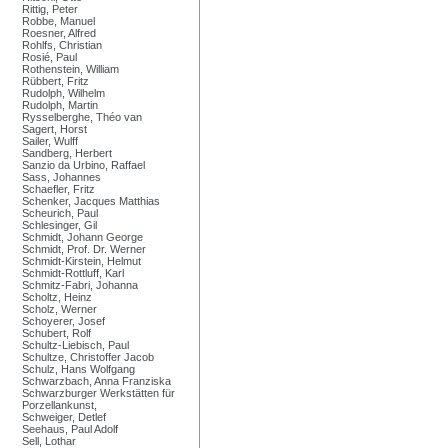
Rittig, Peter
Robbe, Manuel
Roesner, Alfred
Rohlfs, Christian
Rosié, Paul
Rothenstein, William
Rübbert, Fritz
Rudolph, Wilhelm
Rudolph, Martin
Rysselberghe, Théo van
Sagert, Horst
Sailer, Wulff
Sandberg, Herbert
Sanzio da Urbino, Raffael
Sass, Johannes
Schaefler, Fritz
Schenker, Jacques Matthias
Scheurich, Paul
Schlesinger, Gil
Schmidt, Johann George
Schmidt, Prof. Dr. Werner
Schmidt-Kirstein, Helmut
Schmidt-Rottluff, Karl
Schmitz-Fabri, Johanna
Scholtz, Heinz
Scholz, Werner
Schoyerer, Josef
Schubert, Rolf
Schultz-Liebisch, Paul
Schultze, Christoffer Jacob
Schulz, Hans Wolfgang
Schwarzbach, Anna Franziska
Schwarzburger Werkstätten für
Porzellankunst,
Schweiger, Detlef
Seehaus, Paul Adolf
Sell, Lothar